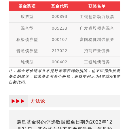
基金奖项
基金代码
获奖名单
股票型
000893
工银创新动力股票
混合型
005233
广发睿毅领先混合
积极债券型
000107
富国稳健增强债券
普通债券型
217022
招商产业债券
纯债型
000402
工银纯债债券
注：基金评价结果并不是对未来表现的预测，也不应视作投资
基金的建议；如果基金有多个份额，表格中列示为A类或A/B类
份额代码。
►►►
方法论
晨星基金奖的评选数据截至日期为2022年12