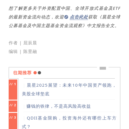
想了解更多关于外资配置中国、全球开放式基金及ETF
的最新资金流向动态，欢迎
点击此处
获取《晨星全球
公募基金及中国主题基金资金流观察》中文报告全文。
作者 | 屈辰晨
编辑 | 陈昱融
往期推荐
●
●
//
1
｜
晨星2025展望：未来10年中国资产领跑，
美股全球垫底
//
2
｜
赚钱的铁律，不是高风险高收益
｜
QDII基金限购，投资海外还有哪些上车方
//
3
式？