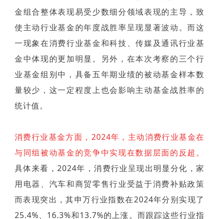
金组合整体表现易受少数细分领域表现的主导，致
使主动行业基金的年度战胜率呈现显著波动。而这
一现象在消费行业基金和科技、传媒及通讯行业基
金中体现的更加明显。另外，在本次考察的三个行
业基金组别中，具备五年期业绩的被动基金样本数
量较少，这一定程度上也会影响主动基金战胜率的
统计值。
消费行业基金方面，2024年，主动消费行业基金在
与同组被动基金的竞争中实现在数据层面的反超。
具体来看，2024年，消费行业呈现出明显分化，家
用电器、汽车和商贸零售行业受益于消费补贴政策
而表现突出，其申万行业指数在2024年分别实现了
25.4%、16.3%和13.7%的上涨。而跟踪这些行业指