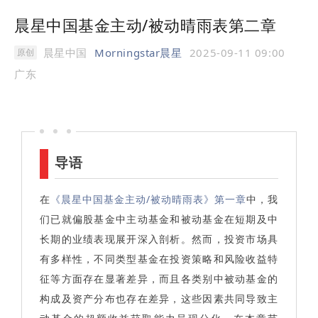
晨星中国基金主动/被动晴雨表第二章
晨星中国
Morningstar晨星
2025-09-11 09:00
原创
广东
导语
在
《晨星中国基金主动/被动晴雨表》第一章
中，我
们已就偏股基金中主动基金和被动基金在短期及中
长期的业绩表现展开深入剖析。然而，投资市场具
有多样性，不同类型基金在投资策略和风险收益特
征等方面存在显著差异，而且各类别中被动基金的
构成及资产分布也存在差异，这些因素共同导致主