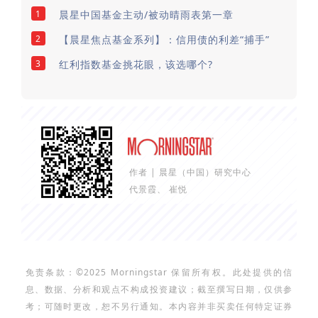
1
晨星中国基金主动/被动晴雨表第一章
2
【晨星焦点基金系列】：信用债的利差“捕手”
3
红利指数基金挑花眼，该选哪个?
作者 | 晨星（中国）研究中心
代景霞、 崔悦
免责条款：©2025 Morningstar 保留所有权。此处提供的信
息、数据、分析和观点不构成投资建议；截至撰写日期，仅供参
考；可随时更改，恕不另行通知。本内容并非买卖任何特定证券