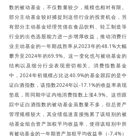
数的被动基金，不仅数量较少，规模也相对有限。
部分主动基金较好捕捉到这些行业的投资机会，另
有部分主动基金经理凭借在食品饮料、轻工制造等
行业的出色选股能力进一步增厚收益，推动消费行
业主动基金的一年期战胜率从2023年的48.1%大幅
攀升至2024年的69.9%。这一变化也与被动基金的
结构以及细分行业表现密切相关。消费指数基金
中，2024年初规模占比达40.9%的基金跟踪的是中
证白酒指数，该指数2024年以-17.1%的收益率表现
垫底，而同期中证内地消费指数上涨4.9%。这些跟
踪中证白酒指数的被动基金虽数量不多，但总资产
管理规模较大，其业绩低迷直接拖累了该组别的被
动基金组合资产加权平均收益率，使得该组别中所
有被动基金的一年期资产加权平均收益率（-7.4%）