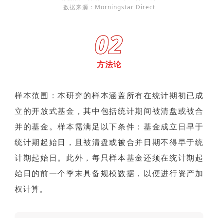
数据来源：Morningstar Direct
02
方法论
样本范围：本研究的样本涵盖所有在统计期初已成
立的开放式基金，其中包括统计期间被清盘或被合
并的基金。样本需满足以下条件：基金成立日早于
统计期起始日，且被清盘或被合并日期不得早于统
计期起始日。此外，每只样本基金还须在统计期起
始日的前一个季末具备规模数据，以便进行资产加
权计算。