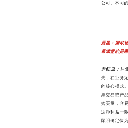
公司、不同
晨星：国联
最满意的是
尹红卫：
从
先，在业务
的核心模式
票交易或产
购买量，容
这种利益一
顾明确定位