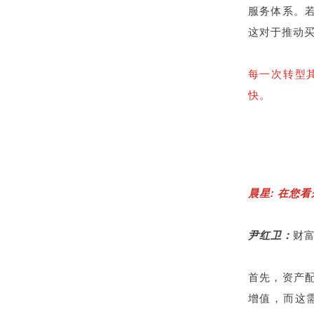
服务体系。
这对于推动
每一次转型
快。
晨星:
在您看
尹红卫：
财
首先，资产
增值，而这