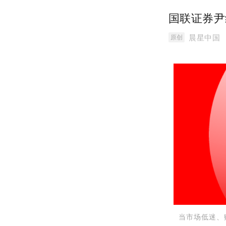
国联证券尹
晨星中国
原创
当市场低迷、