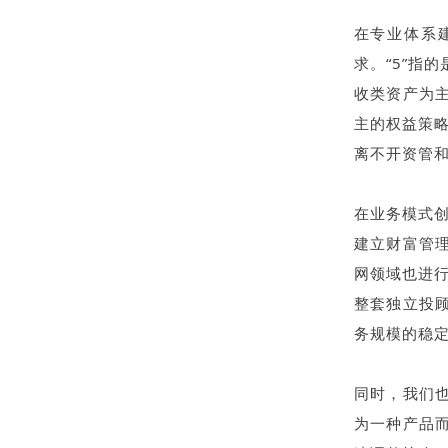
在专业体系
求。“5”指
收类资产为
主的权益策略
离不开资管
在业务模式创
建立财富管
网领域也进
整套独立投
务规模的稳
同时，我们
为一种产品