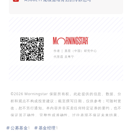
作者 | 晨星（中国）研究中心
代景霞 吴粤宁
©2026 Morningstar 保留所有权。此处提供的信息、数据、分
析和观点不构成投资建议；截至撰写日期，仅供参考；可随时更
改，恕不另行通知。本内容并非买卖任何特定证券的要约，也不
保证其正确性、完整性或准确性。过往表现不保证未来结果。
Morningstar 名称和标识是 Morningstar, Inc.的注册商标。这
公募基金
1
基金经理
1
里的内容包含 Morningstar 的专有资料；未经Morningstar 事