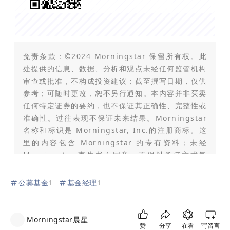
免责条款：©2024 Morningstar 保留所有权。此
处提供的信息、数据、分析和观点未经任何监管机构
审查或批准，不构成投资建议；截至撰写日期，仅供
参考；可随时更改，恕不另行通知。本内容并非买卖
任何特定证券的要约，也不保证其正确性、完整性或
准确性。过往表现不保证未来结果。Morningstar
名称和标识是 Morningstar, Inc.的注册商标。这
里的内容包含 Morningstar 的专有资料；未经
Morningstar 事先书面同意，不得以任何方式复
制、转载或以其他方式使用本文章的全部或部分内
容。市场有风险，投资需谨慎。此资料、数据、观点
公募基金
1
基金经理
1
仅供参考，不构成任何投资意见或建议。基金过往业
绩不预示其未来表现，投资人应当认真阅读《基金合
同》、《招募说明书》等基金法律文件，了解基金的
Morningstar晨星
赞
分享
在看
写留言
风险收益特征，并根据自身的投资目的、投资期限、