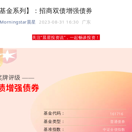
基金系列】：招商双债增强债券
Morningstar晨星
2023-08-31 16:30
广东
关注“晨星投资说”，一起畅谈投资！
奖牌评级 ——
债增强债券
基金代码：
161716
基金类型：
普通债券
基准指数：
中证全债指数