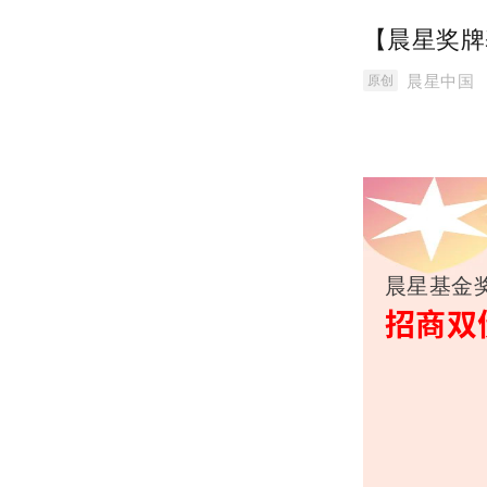
【晨星奖牌
晨星中国
原创
晨星基金
招商双