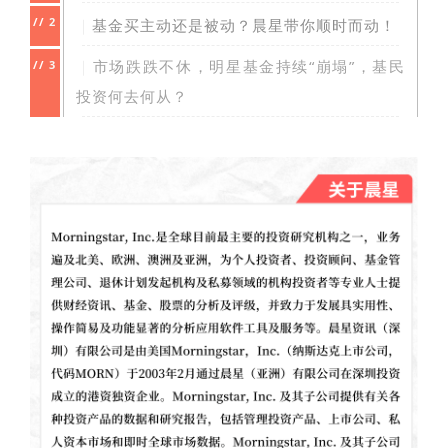
//
2
｜
基金买主动还是被动？晨星带你顺时而动！
｜
市场跌跌不休，明星基金持续“崩塌”，基民
//
3
投资何去何从？