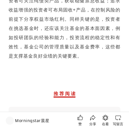
资者可关注纯债类产品，获取稳健票息收益；追求
收益增强的投资者可布局固收+产品，在控制风险的
前提下分享权益市场红利。同样关键的是，投资者
在挑选基金时，还应该关注基金的基本面因素，例
如投研团队的经验和能力，投资流程的稳定性和有
效性，基金公司的管理质量以及基金费率，这些都
是支撑基金良好业绩的关键要素。
推 荐 阅 读
Morningstar晨星
1
聚焦2026开局，解码基金经理布局思路
赞
分享
在看
写留言