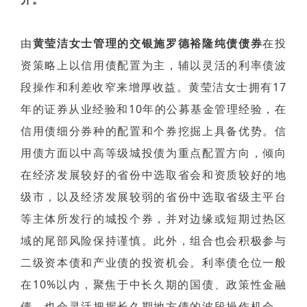
由
黄莹洁女士管理的交银施罗德裕隆纯债债券
在投
资策略上以信用债配置为主，辅以灵活的利率债波
段操作和利差收窄来增厚收益。黄莹洁女士拥有17
年的证券从业经验和10年的公募基金管理经验，在
信用债细分券种的配置和个券挖掘上具备优势。信
用债方面以中高等级城投债为重点配置方向，倾向
在经济发展较好的省份中选取省会和资质较好的地
级市，以及经济发展较弱的省份中选取省级主平台
等主体所发行的城投个券，并对边缘或短期过热区
域的尾部风险保持谨慎。此外，组合也会积极参与
二级资本债和产业债的投资机会。利率债仓位一般
在10%以内，聚焦于中长久期的国债、政策性金融
债，也会灵活把握长久期地方债的波段操作机会。