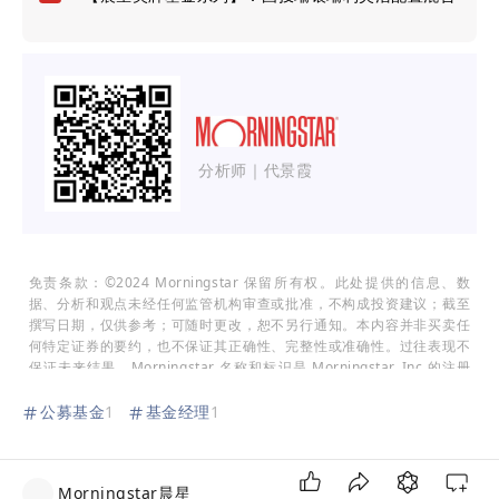
分析师｜代景霞
免责条款：©2024 Morningstar 保留所有权。此处提供的信息、数
据、分析和观点未经任何监管机构审查或批准，不构成投资建议；截至
撰写日期，仅供参考；可随时更改，恕不另行通知。本内容并非买卖任
何特定证券的要约，也不保证其正确性、完整性或准确性。过往表现不
保证未来结果。Morningstar 名称和标识是 Morningstar, Inc.的注册
商标。这里的内容包含 Morningstar 的专有资料；未经Morningstar
事先书面同意，不得以任何方式复制、转载或以其他方式使用本文章的
公募基金
1
基金经理
1
全部或部分内容。市场有风险，投资需谨慎。此资料、数据、观点仅供
参考，不构成任何投资意见或建议。基金过往业绩不预示其未来表现，
投资人应当认真阅读《基金合同》、《招募说明书》等基金法律文件，
Morningstar晨星
了解基金的风险收益特征，并根据自身的投资目的、投资期限、投资经