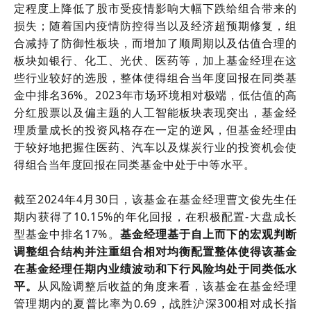
定程度上降低了股市受疫情影响大幅下跌给组合带来的
损失；随着国内疫情防控得当以及经济超预期修复，组
合减持了防御性板块，而增加了顺周期以及估值合理的
板块如银行、化工、光伏、医药等，加上基金经理在这
些行业较好的选股，整体使得组合当年度回报在同类基
金中排名36%。2023年市场环境相对极端，低估值的高
分红股票以及偏主题的人工智能板块表现突出，基金经
理质量成长的投资风格存在一定的逆风，但基金经理由
于较好地把握住医药、汽车以及煤炭行业的投资机会使
得组合当年度回报在同类基金中处于中等水平。
截至2024年4月30日，该基金在基金经理曹文俊先生任
期内获得了10.15%的年化回报，在积极配置-大盘成长
型基金中排名17%。
基金经理基于自上而下的宏观判断
调整组合结构并注重组合相对均衡配置整体使得该基金
在基金经理任期内业绩波动和下行风险均处于同类低水
平。
从风险调整后收益的角度来看，该基金在基金经理
管理期内的夏普比率为0.69，战胜沪深300相对成长指