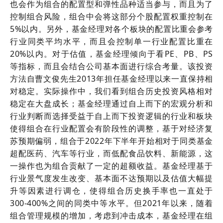
也会作为组合的配置型和弹性品种适当参与，而且为了
控制组合风险，组合中会将这部分个股配置权重控制在
5%以内。另外，基金经理对各个板块的配置比重会参考
行业同类平均水平，而且会控制单一行业配置比重在
20%以内。对于估值，基金经理倾向于看PE、PB、PS
等指标，而且会结合公司基本面进行综合考量。该投资
方法自曹文俊先生2013年担任基金经理以来一直保持相
对稳定。实际操作中，我们看到组合历史投资风格相对
稳定在大盘成长；基金经理通过自上而下的宏观分析和
行业判断而选择受益于自上而下投资逻辑的行业和板块
使得组合在行业配置会有阶段性的调整，基于对经济复
苏预期偏弱，组合于2022年下半年开始相对于同类基金
超配医药、汽车等行业，而低配食品饮料、新能源，这
一操作也为组合贡献了一定的超额收益。基金经理基于
行业景气度发生改变、基本面不达预期以及估值大幅提
升等因素进行调仓，使得组合历史换手率也一直处于
300-400%之间的同类中等水平。但2021年以来，随着
组合管理规模的增加，考虑到冲击成本，基金经理在组