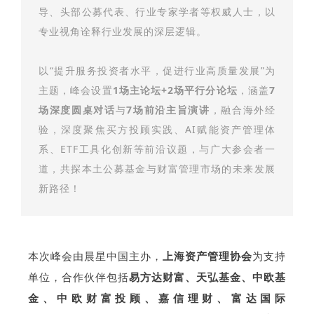
导、头部公募代表、行业专家学者等权威人士，以
专业视角诠释行业发展的深层逻辑。
以“提升服务投资者水平，促进行业高质量发展”为
主题，峰会设置
1场主论坛+2场平行分论坛
，涵盖
7
场深度圆桌对话
与
7场前沿主旨演讲
，融合海外经
验，深度聚焦买方投顾实践、AI赋能资产管理体
系、ETF工具化创新等前沿议题，与广大参会者一
道，共探本土公募基金与财富管理市场的未来发展
新路径！
本次峰会由晨星中国主办，
上海资产管理协会
为支持
单位，合作伙伴包括
易方达财富、天弘基金、中欧基
金、中欧财富投顾、嘉信理财、富达国际