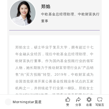
郑焰
中欧基金总经理助理、中欧财富执行
董事
郑焰女士，硕士毕业于复旦大学，拥有超过十七
年金融从业经历，现任中欧基金总经理助理、中
欧财富执行董事。作为国内基金投顾行业的领军
人物，她长期致力于推动财富管理行业从“产品销
售”向“买方投顾”转型。2019年，中欧财富成为
全国首批获准开展公募基金投顾业务试点的五家
机构之一，并持续处于行业第一梯队。郑焰女士
主张“投”与“顾”并重，强调通过资产配置与行为
引导提升客户的盈利体验。截至目前，中欧财富
Morningstar晨星
赞
分享
在看
写留言
全平台投顾保有规模已突破130亿，与超30家机