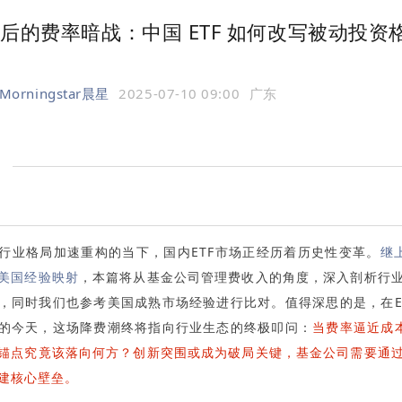
亿背后的费率暗战：中国 ETF 如何改写被动投资
Morningstar晨星
2025-07-10 09:00
广东
行业格局加速重构的当下，国内ETF市场正经历着历史性变革。
继
美国经验映射
，本篇将从基金公司管理费收入的角度，深入剖析行
，同时我们也参考美国成熟市场经验进行比对。值得深思的是，在E
的今天，这场降费潮终将指向行业生态的终极叩问：
当费率逼近成本
锚点究竟该落向何方？创新突围或成为破局关键，基金公司需要通
建核心壁垒。