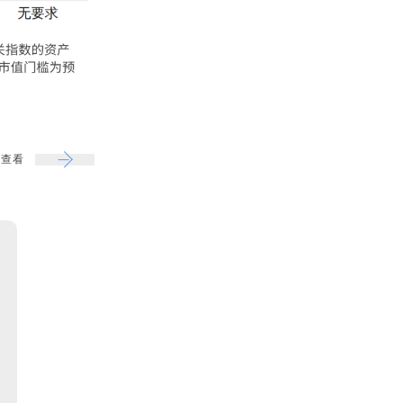
动查看
标普
相比之下，标普的态度更为
槛，但没有放宽对盈利的硬
按照规则，公司必须在最近
自由流通调整后市值须达到标
有资格入选。