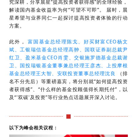
究深耕，分享晨星“提高投资者获得感”的全球经验，
解读国内基金收益率为何“可望不可即”。
届时，
晨
星希望与业界同仁一起探讨提高投资者体验的行动
方案。
此外，
富国基金总经理陈戈、好买财富CEO杨文
斌、工银瑞信基金总经理高翀、国联证券副总裁尹
红卫、盈米基金CEO肖雯、交银施罗德基金总裁谢
卫、国投瑞银基金董事兼总经理王彦杰、上投摩根
基金总经理王大智、安联投资董事总经理沈良
（排
名不分先后）等重磅嘉宾，将分别就“如何提高投资
者获得感”、“什么样的基金投顾值得长期托付”，以
及“'双碳'及投资”等行业热点话题展开深入讨论。
以下为峰会相关议程：