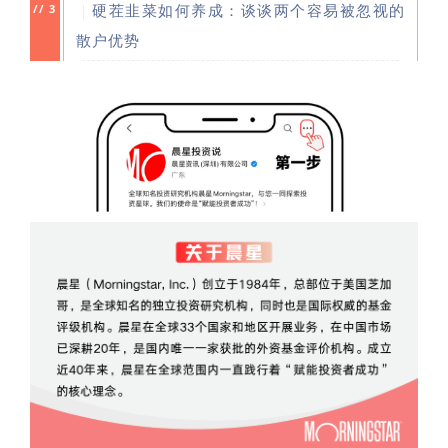
｜
硬茬韭菜如何养成：谈谈两个容易被忽视的
//
3
散户
优势