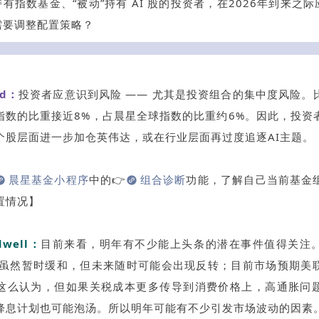
有指数基金、“被动”持有 AI 股的投资者，在2026年到来之
需要调整配置策略？
ld：
投资者应意识到风险 —— 尤其是投资组合的集中度风险。
指数的比重接近8%，占晨星全球指数的比重约6%。因此，投资
个股层面进一步加仓英伟达，或在行业层面再过度追逐AI主题。
晨星基金小程序
中的👉
组合诊断
功能，了解自己当前基金
置情况】
ldwell：
目前来看，明年有不少能上头条的潜在事件值得关注
税虽然暂时缓和，但未来随时可能会出现反转；目前市场预期美
这么认为，但如果关税成本更多传导到消费价格上，高通胀问
降息计划也可能泡汤。所以明年可能有不少引发市场波动的因素