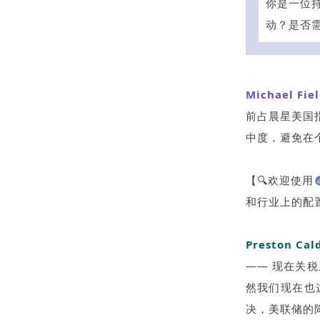
你是一位持
动？是否
Michael Fie
前占晨星美国
中度，避免在
【🔍欢迎使用
和行业上的配
Preston Ca
—— 现在关
然我们现在也
决，美联储的