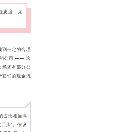
疑态度
，尤
？
找到一定的合理
公司 —— 这
市场还有部分公
于它们的现金流
 的占比相当高
技巨头”。假设