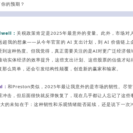
了你的预期？
dwell：
关税政策肯定是2025年最意外的变量。此外，市场对人
超我的想象——从今年官宣的 AI 支出计划，到 AI 价值链
受到这种热度。但我觉得，真正需要关注的是AI对更广泛经济领
始推动实体经济的效率提升，这些支出计划、这些股票的估值才站
复那么简单，还会引发结构性颠覆，创造新的赢家和输家。
ld：
和Preston类似，2025年最让我意外的是市场的韧性。尽
重冲击，但后面很快就反弹恢复了，现在几乎都让人忘记了这些
年最大的未知在于：这种韧性和乐观情绪能否延续，还是说下一次
。