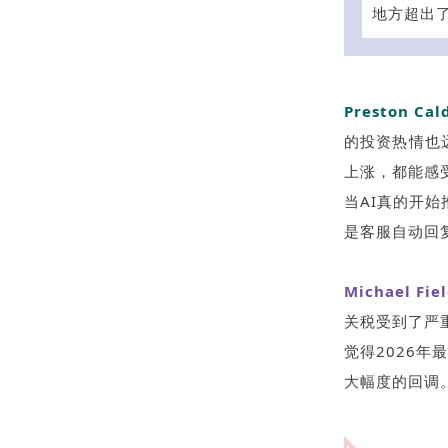
地方超出
Preston Cal
的投资热情也远
上涨，都能感
当AI真的开
是客服自动回
Michael Fie
关税受到了严
觉得2026
大幅度的回调