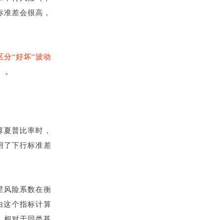
标准差会很高，
分“好坏”波动
k）。
算夏普比率时，
用了下行标准差
星风险系数在衡
由这个指标计算
知道，相对于同类基