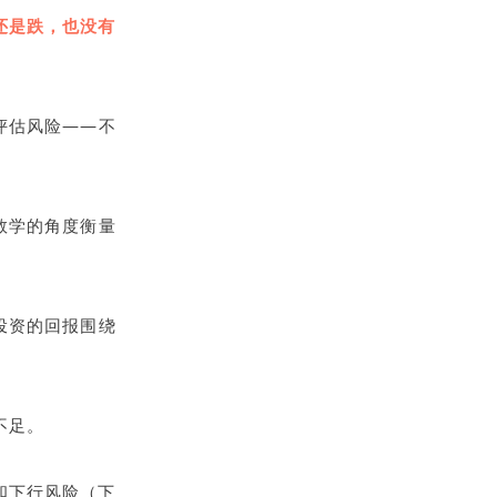
还是跌，也没有
评估风险——不
数学的角度衡量
投资的回报围绕
不足。
和下行风险（下