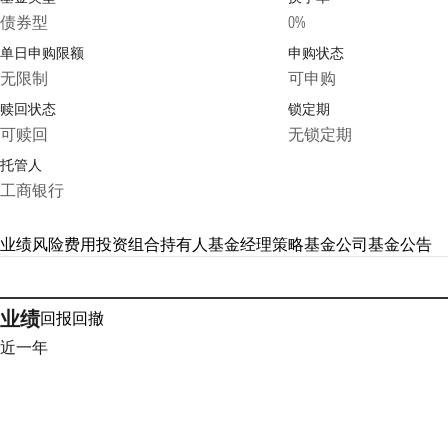
债券型
0%
单日申购限额
申购状态
无限制
可申购
赎回状态
锁定期
可赎回
无锁定期
托管人
工商银行
业绩
风险
费用
投资组合
持有人
基金经理
策略
基金公司
基金公告
业绩
回报
回撤
近一年