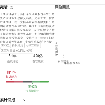
宛晴
风险回报
女
工商管理硕士，历任东兴证券股份有限公司
资产管理业务总部交易员、交易主管、投资
经理助理，现任安信基金管理有限责任公司
固定收益部基金经理。现任安信新目标灵活
配置混合型证券投资基金、安信浩盈6个月持
有期混合型证券投资基金、安信恒利增强债
券型证券投资基金、安信招信一年持有期混
合型证券投资基金、安信平稳双利3个月持有
年化回报 %
主动型
任职稳定
无独立在管
期混合型证券投资基金、安信平稳合盈一年
持有期混合型证券投资基金、安信鑫安得利
近五年回撤控制能力较强
灵活配置混合型证券投资基金、安信新成长
5.1年
4.20亿
5
灵活配置混合型证券投资基金、安信新优选
管理数量
任职经验
在管规模
灵活配置混合型证券投资基金、安信90天滚
年化标准差%
动持有债券型证券投资基金、安信尊享添益
债券型证券投资基金、安信现金增利货币市
前13%
场基金的基金经理助理；安信永宁一年定期
收益能力
开放债券型发起式证券投资基金、安信宝利
债券型证券投资基金（LOF）、安信华享纯债
债券型证券投资基金、安信永泽一年定期开
前62%
放债券型发起式证券投资基金、安信60天滚
抗风险能力
动持有债券型证券投资基金的基金经理。
累计回报