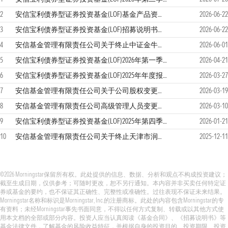
2
安信宝利债券型证券投资基金(LOF)基金产品资料概要更新
2026-06-22
3
安信宝利债券型证券投资基金(LOF)招募说明书更新
2026-06-22
4
安信基金管理有限责任公司关于终止中证金牛（北京）基金销售有限公司办理本公司旗下基金相关销售业务的公告
2026-06-01
5
安信宝利债券型证券投资基金(LOF)2026年第一季度报告
2026-04-21
6
安信宝利债券型证券投资基金(LOF)2025年年度报告
2026-03-27
7
安信基金管理有限责任公司关于公司股权变更的公告
2026-03-19
8
安信基金管理有限责任公司高级管理人员变更公告
2026-03-10
9
安信宝利债券型证券投资基金(LOF)2025年第四季度报告
2026-01-21
10
安信基金管理有限责任公司关于终止天津市润泽基金销售有限公司办理本公司旗下基金销售业务的公告
2025-12-11
©2026 Morningstar保留所有权。此处提供的信息、数据、分析和观点不构成投资建议；
截至生成日期，仅供参考；可随时更改，恕不另行通知。本内容并非买卖任何特定证
券或基金的要约，也不保证其正确性、完整性或准确性。过往表现不保证未来结果。
Morningstar名称和标识是Morningstar, Inc.的注册商标。此处的内容包含Morningstar的专
有资料；未经Morningstar事先书面同意，不得以任何方式复制、转载或以其他方式使
用本文档的全部或部分内容。投资人应当认真阅读《基金合同》、《招募说明书》等
基金法律文件，了解基金的风险收益特征，并根据自身的投资目的、投资期限、投资