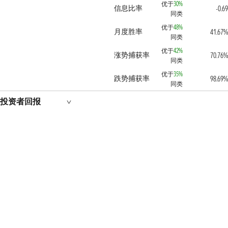
优于
30%
信息比率
-0.69
同类
优于
48%
月度胜率
41.67%
同类
优于
42%
涨势捕获率
70.76%
同类
优于
35%
跌势捕获率
98.69%
同类
投资者回报