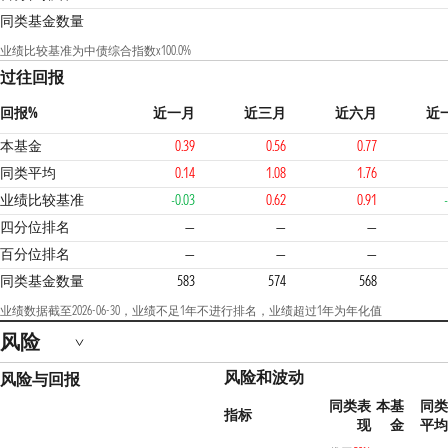
同类基金数量
业绩比较基准为中债综合指数x100.0%
过往回报
回报%
近一月
近三月
近六月
近
本基金
0.39
0.56
0.77
同类平均
0.14
1.08
1.76
业绩比较基准
-0.03
0.62
0.91
4
四分位排名
—
—
—
百分位排名
—
—
—
同类基金数量
583
574
568
业绩数据截至2026-06-30，业绩不足1年不进行排名，业绩超过1年为年化值
风险
风险和波动
风险与回报
同类表
本基
同类
指标
现
金
平均