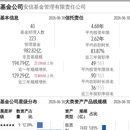
基金公司
安信基金管理有限责任公司
基本信息
信托责任
2026-06-30
2026-06-30
40
4.68年
基金经理人数
平均投管年限
223
2.62年
管理基金
平均在职时长
982.82亿
83.87%
非货基规模
近三年留职率
194.79亿
49
/163
较上期
23.33%
近一年规模增长
平均投管年限排名
129.29亿
90
/163
较上期
12.46%
平均在职时长排名
近三年规模增长
36
/155
近三年留职率排名
基金公司星级分布
大类资产产品线规模
2026-06-30
2026-06-30
晨星评
数
资产占
资产
规模
占比
级
量
比
类型
（亿）
9
12.39%
股票
74.82
5.85%