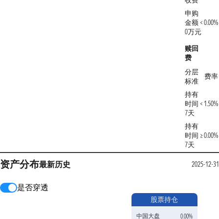
收费
申购
金额 <
0.00%
0万元
赎回
费
分层
费率
标准
持有
时间 <
1.50%
7天
持有
时间 ≥
0.00%
7天
资产分布
最新
历史
2025-12-31
是否穿透
股票持仓
中国大盘
0.00%