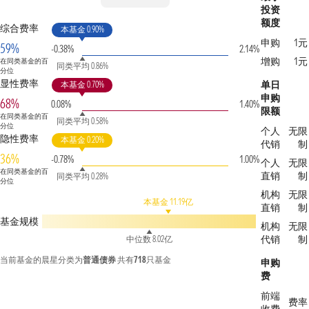
投资
额度
综合费率
本基金 0.90%
申购
1元
59%
-0.38%
2.14%
增购
1元
在同类基金的百
同类平均 0.86%
分位
显性费率
单日
本基金 0.70%
申购
68%
0.08%
1.40%
限额
在同类基金的百
同类平均 0.58%
分位
个人
无限
隐性费率
本基金 0.20%
代销
制
36%
-0.78%
1.00%
个人
无限
在同类基金的百
直销
制
同类平均 0.28%
分位
机构
无限
本基金 11.19亿
直销
制
基金规模
机构
无限
代销
制
中位数 8.02亿
当前基金的晨星分类为
普通债券
共有
718
只基金
申购
费
前端
费率