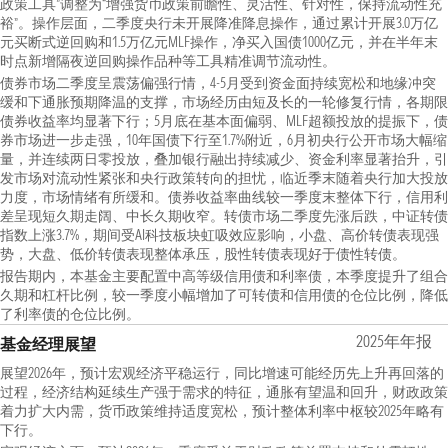
政策工具”调整为“增强货币政策前瞻性、灵活性、针对性，保持流动性充
裕”。操作层面，二季度央行未开展降准降息操作，通过累计开展3.0万亿
元买断式逆回购和1.5万亿元MLF操作，净买入国债1000亿元，并在半年末
时点新增隔夜逆回购操作品种等工具精准调节流动性。
债券市场二季度呈震荡偏强行情，4-5月受到资金面持续宽松和地缘冲突
缓和下通胀预期降温的支撑，市场经历由短及长的一轮修复行情，各期限
债券收益率均显著下行；5月底在基本面偏弱、MLF超额投放的提振下，债
券市场进一步走强，10年国债下行至1.7%附近，6月初央行公开市场大幅缩
量，并连续两日零投放，叠加银行融出持续减少、资金利率显著抬升，引
发市场对流动性紧张和央行政策转向的担忧，临近季末随着央行加大投放
力度，市场情绪有所缓和。债券收益率曲线较一季度末整体下行，信用利
差呈现短久期走阔、中长久期收窄。转债市场二季度先涨后跌，中证转债
指数上涨3.7%，期间受AI科技板块虹吸效应影响，小盘、高价转债表现强
势，大盘、低价转债表现整体承压，股性转债表现好于债性转债。
报告期内，本基金主要配置中高等级信用债和利率债，本季度提升了组合
久期和杠杆比例，较一季度小幅增加了可转债和信用债的仓位比例，降低
了利率债的仓位比例。
2025年年报
基金经理展望
展望2026年，预计宏观经济平稳运行，同比增速可能经历先上升再回落的
过程，经济结构延续生产强于需求的特征，通胀有望温和回升，财政政策
着力扩大内需，货币政策维持适度宽松，预计整体利率中枢较2025年略有
下行。