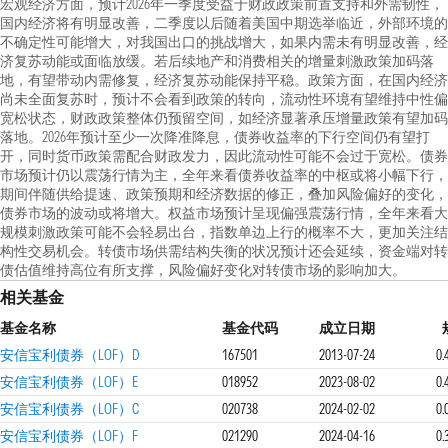
宏观经济方面，预计2026年一季度受益于财政政策前置支持和外需韧性，
国内经济将有明显改善，二季度以后随着美国中期选举临近，外部环境的
不确定性可能增大，对我国出口的挑战增大，如果内需未有明显改善，经
济复苏动能或面临放缓。若后续地产和消费相关的增量刺激政策加码落
地，有望带动内需修复，经济复苏动能保持平稳。政策方面，在国内经济
尚未全面复苏时，预计不会看到政策的转向，流动性环境有望维持中性偏
宽松状态，财政政策整体仍预留空间，如经济显著承压增量政策有望加码
落地。2026年预计至少一次降准降息，债券收益率的下行空间仍有望打
开，同时货币政策需配合财政发力，因此流动性可能不会过于宽松。债券
市场预计仍以震荡行情为主，全年来看债券收益率的中枢或将小幅下行，
期间伴随供给提速、政策预期和经济数据的修正，叠加风险偏好的变化，
债券市场的波动或将增大。权益市场预计呈现偏强震荡行情，全年来看大
规模刺激政策可能不会轻易出台，指数单边上行的概率不大，更加关注结
构性交易机会。转债市场供需结构失衡的状况预计还会延续，资金端对转
债估值维持高位有所支撑，风险偏好变化对转债市场的影响加大。
相关基金
基金名称
基金代码
成立日期
安信宝利债券（LOF）D
167501
2013-07-24
0
安信宝利债券（LOF）E
018952
2023-08-02
0
安信宝利债券（LOF）C
020738
2024-02-02
0
安信宝利债券（LOF）F
021290
2024-04-16
0