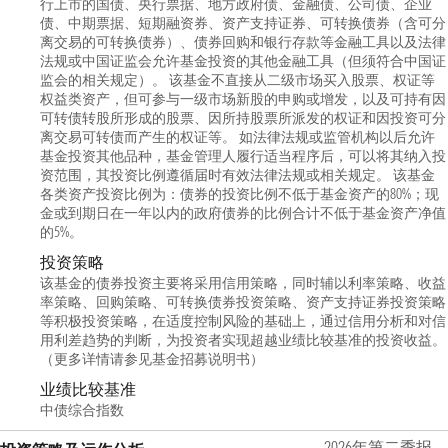
行上市的国债、央行票据、地方政府债、金融债、公司债、企业
债、中期票据、短期融资券、资产支持证券、可转换债券（含可分
离交易的可转换债券）、债券回购和银行存款等金融工具以及法律
法规或中国证监会允许基金投资的其他金融工具（但须符合中国证
监会的相关规定）。 该基金不直接从二级市场买入股票、权证等
权益类资产，但可参与一级市场新股的申购或增发，以及可持有因
可转债转股所形成的股票、因所持股票所派发的权证和因投资可分
离交易可转债而产生的权证等。 如法律法规或监管机构以后允许
基金投资其他品种，基金管理人履行适当程序后，可以将其纳入投
资范围，其投资比例遵循届时有效法律法规或相关规定。 该基金
各类资产投资比例为：债券的投资比例不低于基金资产的80%；现
金或到期日在一年以内的政府债券的比例合计不低于基金资产净值
的5%。
投资策略
该基金的债券投资主要将采用信用策略，同时辅以利率策略、收益
率策略、回购策略、可转换债券投资策略、资产支持证券投资策略
等积极投资策略，在适度控制风险的基础上，通过信用分析和对信
用利差趋势的判断，为投资者实现超越业绩比较基准的投资收益。
（更多详情请参见基金招募说明书）
业绩比较基准
中债综合指数
2026年第二季报