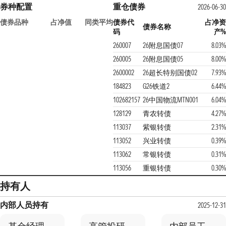
券种配置
重仓债券
2026-06-30
债券品种
占净值
同类平均
债券代
占净资
债券名称
码
产%
260007
26附息国债07
8.03%
260005
26附息国债05
8.00%
2600002
26超长特别国债02
7.93%
184823
G26铁道2
6.44%
102682157
26中国物流MTN001
6.04%
128129
青农转债
4.27%
113037
紫银转债
2.31%
113052
兴业转债
0.39%
113062
常银转债
0.31%
113056
重银转债
0.30%
持有人
内部人员持有
2025-12-31