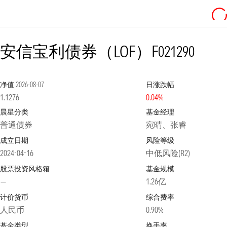
安信宝利债券（LOF）F
021290
净值
2026-08-07
日涨跌幅
1.1276
0.04%
晨星分类
基金经理
普通债券
宛晴、张睿
成立日期
风险等级
2024-04-16
中低风险(R2)
股票投资风格箱
基金规模
—
1.26亿
计价货币
综合费率
人民币
0.90%
基金类型
换手率