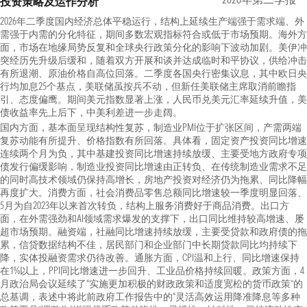
投资策略及运作分析
2026年二季度国内经济总体平稳运行，结构上延续生产端强于需求端、外
需强于内需的分化特征，期间多数宏观指标符合或低于市场预期。海外方
面，市场在地缘局势反复和全球央行政策分化的影响下波动加剧。美伊冲
突经历先升级后缓和，随着双方开展和谈并达成临时和平协议，供给冲击
有所退潮、原油价格自高位回落。二季度各国央行密集议息，其中欧日央
行均加息25个基点，美联储虽按兵不动，但新任美联储主席取消前瞻指
引、态度偏鹰。期间美元指数显著上涨，人民币兑美元汇率延续升值，美
债收益率先上后下，中美利差进一步走阔。
国内方面，基本面呈现结构性复苏，制造业PMI位于扩张区间，产需两端
复苏动能有所提升、价格指数有所回落。具体看，固定资产投资同比增速
连续两个月为负，其中基建投资同比增速持续放缓、主要受地方政府专项
债发行偏缓影响，制造业投资同比增速由正转负、在传统制造业需求不足
的同时高技术领域仍保持高增长，房地产投资对经济仍为拖累、同比降幅
再度扩大。消费方面，社会消费品零售总额同比增速较一季度明显回落、
5月为自2023年以来首次转负，结构上服务消费好于商品消费。出口方
面，在外需强劲和AI领域需求爆发的支撑下，出口同比维持较高增速、屡
超市场预期。融资端，社融同比增速持续放缓，主要受贷款和政府债的拖
累，信贷数据结构不佳，居民部门和企业部门中长期贷款同比均持续下
降，实体投融资需求仍待改善。通胀方面，CPI温和上行、同比增速保持
在1%以上，PPI同比增速进一步回升、工业品价格持续回暖。政策方面，4
月政治局会议延续了“实施更加积极的财政政策和适度宽松的货币政策”的
总基调，表述中将此前政府工作报告中的“灵活高效运用降准降息等多种