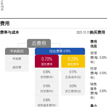
收益率%
费用
费率与成本
购买费用
2025-12-31
费用
总费用
信息
申购赎回
综合费率 0.90%
管理
费(每
0.30%
0.70%
0.20%
申购费
年)
显性费率
隐性费率
赎回费
托管
0.30%
0.17%
费(每
0.10%
管理费(年)
交易成本(估)
年)
销售
0.10%
0.03%
服务
0.30%
托管费(年)
其它费用(估)
费(每
年)
0.30%
销售服务费(年)
最小