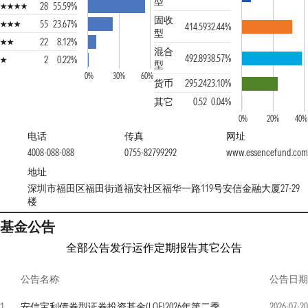
型
28
55.59%
固收
55
23.67%
414.59
32.44%
型
22
8.12%
混合
492.89
38.57%
2
0.22%
型
0%
30%
60%
货币
295.24
23.10%
其它
0.52
0.04%
0%
20%
40%
电话
传真
网址
4008-088-088
0755-82799292
www.essencefund.com
地址
深圳市福田区福田街道福安社区福华一路119号安信金融大厦27-29
楼
基金公告
全部公告
发行运作
定期报告
其它公告
公告名称
公告日期
1
安信宝利债券型证券投资基金(LOF)2026年第二季度报告
2026-07-20