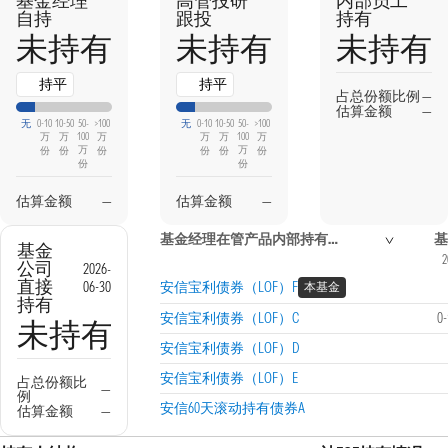
基金经理
高管投研
内部员工
自持
跟投
持有
未持有
未持有
未持有
持平
持平
占总份额比例
—
估算金额
—
无
0-10
10-50
50-
>100
无
0-10
10-50
50-
>100
万
万
100
万
万
万
100
万
万
万
份
份
份
份
份
份
份
份
估算金额
—
估算金额
—
基金经理在管产品内部持有信息
基
基金
2
公司
2026-
直接
06-30
安信宝利债券（LOF）F
本基金
持有
安信宝利债券（LOF）C
0
未持有
安信宝利债券（LOF）D
安信宝利债券（LOF）E
占总份额比
—
例
安信60天滚动持有债券A
估算金额
—