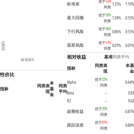
优于
53%
标准差
1.25%
1.19%
同类
优于
30%
最大回撤
-1.24%
-0.55%
同类
优于
36%
下行风险
0.86%
0.55%
同类
优于
53%
回报%
晨星风险
0.01%
0.01%
同类
相对收益
基准
同类平均
标准差%
同类表
本基
指标
现
金
性价比
优于
22%
Alpha
-0.64%
本
同类
同类表
同类
指标
基
现
平均
Beta
0.83
—
金
R2
0.62
—
优于
20%
超额收益
-0.87%
同类
优于
87%
跟踪误差
0.80%
同类