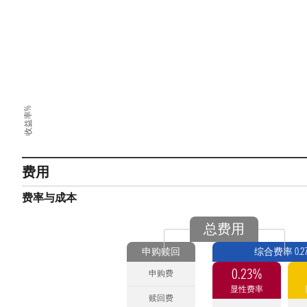
收益率%
费用
费率与成本
总费用
申购赎回
综合费率 0.2
0.23%
申购费
显性费率
赎回费