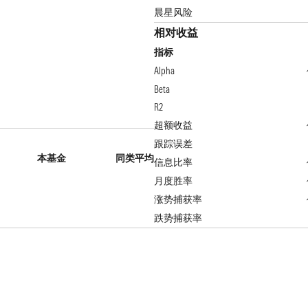
晨星风险
相对收益
指标
Alpha
Beta
R2
超额收益
跟踪误差
本基金
同类平均
信息比率
月度胜率
涨势捕获率
跌势捕获率