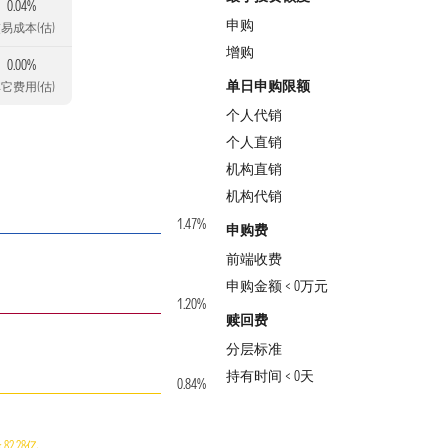
0.04%
申购
易成本(估)
增购
0.00%
单日申购限额
它费用(估)
个人代销
个人直销
机构直销
机构代销
1.47%
申购费
前端收费
申购金额 < 0万元
1.20%
赎回费
分层标准
持有时间 < 0天
0.84%
82.28亿