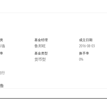
类
基金经理
成立日期
市场
鲁邦旺
2016-08-03
率
基金类型
换手率
货币型
0%
银行
告