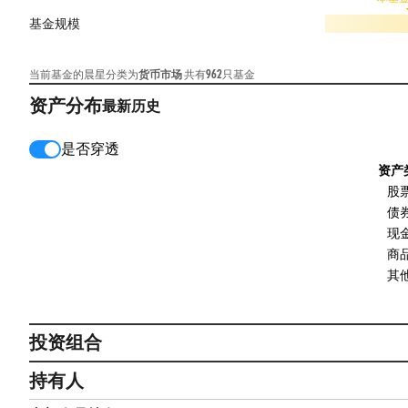
基金规模
当前基金的晨星分类为
货币市场
共有
962
只基金
资产分布
最新
历史
是否穿透
资产
股
债
现
商
其
投资组合
持有人