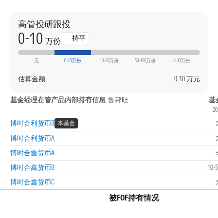
高管投研跟投
0-10
持平
万份
无
0-10万份
10-50万份
50-100万份
>100万份
估算金额
0-10 万元
基金经理在管产品内部持有信息
鲁邦旺
基
20
博时合利货币B
本基金
博时合利货币A
博时合鑫货币A
博时合鑫货币B
10
博时合鑫货币C
被FOF持有情况