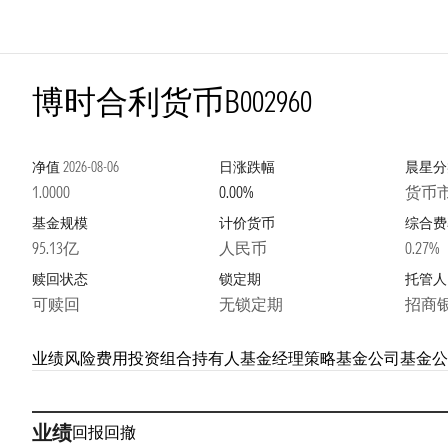
博时合利货币B
002960
净值
2026-08-06
日涨跌幅
晨星分
1.0000
0.00%
货币
基金规模
计价货币
综合费
95.13亿
人民币
0.27%
赎回状态
锁定期
托管人
可赎回
无锁定期
招商
业绩
风险
费用
投资组合
持有人
基金经理
策略
基金公司
基金公
业绩
回报
回撤