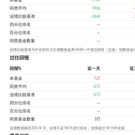
本基金
-11.09
同类平均
-19.66
业绩比较基准
-24.44
3
四分位排名
—
百分位排名
—
同类基金数量
—
业绩比较基准为中证医药卫生指数收益率x80.0% + 中债总财富（总值）指数收益率x2
过往回报
回报%
近一月
近
本基金
7.27
同类平均
-0.72
业绩比较基准
-0.73
四分位排名
—
百分位排名
—
同类基金数量
372
业绩数据截至2026-06-30，业绩不足1年不进行排名，业绩超过1年为年化值