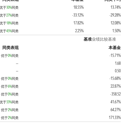
18.55%
13.74%
优于
30%
同类
-33.12%
-29.28%
优于
27%
同类
17.82%
12.08%
优于
18%
同类
2.25%
1.50%
优于
45%
同类
基准
业绩比较基准
同类表现
本基金
-15.71%
优于
0%
同类
1.68
—
0.50
—
-15.68%
优于
0%
同类
22.87%
优于
6%
同类
-358.52
优于
0%
同类
41.67%
优于
33%
同类
64.27%
优于
2%
同类
171.33%
优于
2%
同类