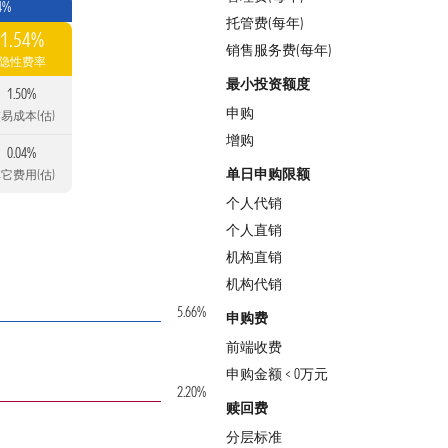
4%
托管费(每年)
1.54%
销售服务费(每年)
隐性费率
最小投资额度
1.50%
申购
易成本(估)
增购
0.04%
单日申购限额
它费用(估)
个人代销
个人直销
机构直销
机构代销
5.66%
申购费
前端收费
申购金额 < 0万元
2.20%
赎回费
分层标准