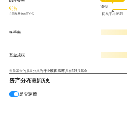
隐性费率
0.03%
95%
同类平均 0.54%
在同类基金的百分位
换手率
基金规模
当前基金的晨星分类为
行业股票-医药
共有
349
只基金
资产分布
最新
历史
是否穿透