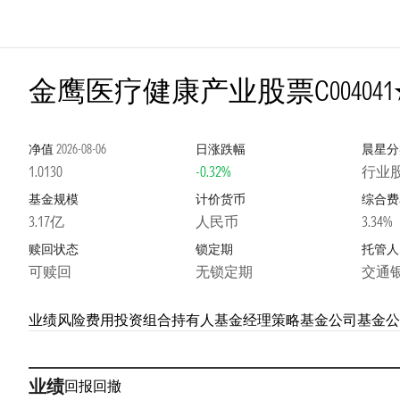
2星
金鹰医疗健康产业股票C
004041
净值
2026-08-06
日涨跌幅
晨星分
1.0130
-0.32%
行业
基金规模
计价货币
综合费
3.17亿
人民币
3.34%
赎回状态
锁定期
托管人
可赎回
无锁定期
交通
业绩
风险
费用
投资组合
持有人
基金经理
策略
基金公司
基金公
业绩
回报
回撤