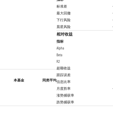
标准差
最大回撤
下行风险
晨星风险
相对收益
指标
Alpha
Beta
R2
超额收益
跟踪误差
本基金
同类平均
信息比率
月度胜率
涨势捕获率
跌势捕获率