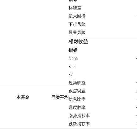
标准差
最大回撤
下行风险
晨星风险
相对收益
指标
Alpha
Beta
R2
超额收益
跟踪误差
本基金
同类平均
信息比率
月度胜率
涨势捕获率
跌势捕获率