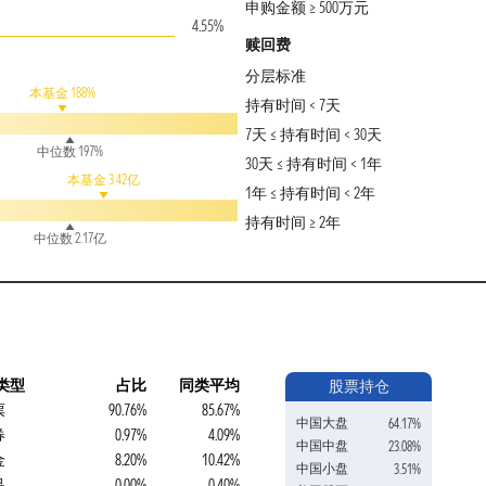
申购金额 ≥ 500万元
4.55%
赎回费
分层标准
本基金 188%
持有时间 < 7天
7天 ≤ 持有时间 < 30天
中位数 197%
30天 ≤ 持有时间 < 1年
本基金 3.42亿
1年 ≤ 持有时间 < 2年
持有时间 ≥ 2年
中位数 2.17亿
类型
占比
同类平均
股票持仓
票
90.76%
85.67%
中国大盘
64.17%
券
0.97%
4.09%
中国中盘
23.08%
金
8.20%
10.42%
中国小盘
3.51%
品
0.00%
0.40%