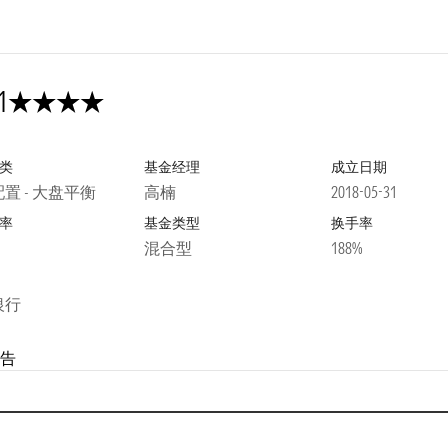
星
1
类
基金经理
成立日期
置 - 大盘平衡
高楠
2018-05-31
率
基金类型
换手率
混合型
188%
银行
告