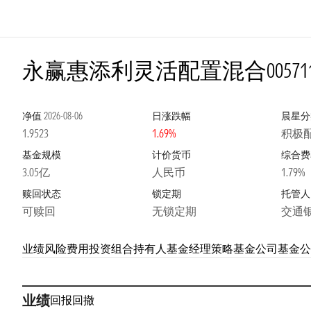
4
永赢惠添利灵活配置混合
00571
净值
2026-08-06
日涨跌幅
晨星分
1.9523
1.69%
积极配
基金规模
计价货币
综合费
3.05亿
人民币
1.79%
赎回状态
锁定期
托管人
可赎回
无锁定期
交通
业绩
风险
费用
投资组合
持有人
基金经理
策略
基金公司
基金公
业绩
回报
回撤