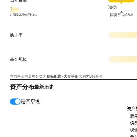
隐性费率
0.04%
32%
同类平均 0.84%
在同类基金的百分位
换手率
基金规模
当前基金的晨星分类为
积极配置 - 大盘平衡
共有
913
只基金
资产分布
最新
历史
是否穿透
资产
股
债
现
商