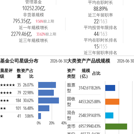
管理基金
平均在职时长
10252.20亿
88.89%
非货基规模
近三年留职率
795.35亿
22
/163
较上期
9.56%
近一年规模增长
平均投管年限排名
2279.46亿
44
/163
较上期
33.62%
平均在职时长排名
近三年规模增长
15
/155
近三年留职率排名
基金公司星级分布
大类资产产品线规模
2026-06-30
2026-06-30
晨星评
数
资产占
资产
规模
占比
级
量
比
类型
（亿）
35
26.07%
股票
3142.61
18.26%
型
79
22.98%
固收
184
30.62%
4453.26
25.88%
型
101
16.48%
混合
2548.59
14.81%
41
3.86%
型
0%
20%
40%
货币
6957.99
40.43%