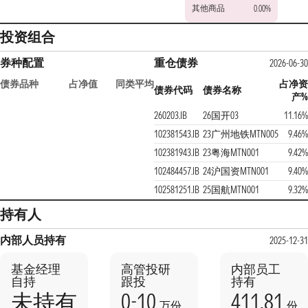
其他商品
0.00%
投资组合
券种配置
重仓债券
2026-06-30
债券品种
占净值
同类平均
占净资
债券代码
债券名称
产%
260203.IB
26国开03
11.16%
102381543.IB
23广州地铁MTN005
9.46%
102381943.IB
23粤海MTN001
9.42%
102484457.IB
24沪国资MTN001
9.40%
102581251.IB
25国航MTN001
9.32%
持有人
内部人员持有
2025-12-31
基金经理
高管投研
内部员工
自持
跟投
持有
0-10
411.81
未持有
万份
份