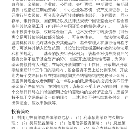
政府债、金融债、企业债、公司债、央行票据、中期票据、短期融
资券（包括超短期融资券）、中小企业私募债、资产支持证券、公
开发行的次级债、可分离交易可转债的纯债部分、债券回购、同业
存单、银行存款、国债期货以及法律法规或中国证监会允许基金投
资的其他金融工具（但须符合中国证监会的相关规定）。 该基
金不投资于股票、权证等金融工具，也不投资于可转换债券（可分
离交易可转债的纯债部分除外）、可交换债券。 如法律法规或
监管机构以后允许基金投资其他品种，基金管理人在履行适当程序
后，可以将其纳入投资范围，其投资比例遵循届时有效的法律法规
和相关规定。 基金的投资组合比例为：该基金对债券类资产的
投资比例不低于基金资产的80%，但应开放期流动性需要，为保护
基金份额持有人利益，在每次开放期前15个工作日、开放期及开放
期结束后15个工作日的期间内，基金投资不受上述比例限制。开放
期内每个交易日日终在扣除国债期货合约需缴纳的交易保证金后，
应当保持现金或者到期日在一年以内的政府债券的投资比例不低于
基金资产净值的5%，在封闭期内，该基金不受上述5%的限制，但每
个交易日日终在扣除国债期货合约需缴纳的交易保证金后，应当保
持不低于交易保证金一倍的现金；上述现金不包括结算备付金、存
出保证金、应收申购款等。
投资策略
1、封闭期投资策略具体策略包括：（1）利率预期策略与久期管
理；（2）类属配置策略；（3）信用债券投资策略；（4）息差策
略；（5）中小企业私募债券投资策略；（6）资产支持证券投资策