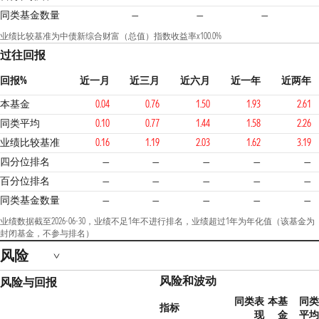
同类基金数量
—
—
—
业绩比较基准为中债新综合财富（总值）指数收益率x100.0%
过往回报
回报%
近一月
近三月
近六月
近一年
近两年
本基金
0.04
0.76
1.50
1.93
2.61
同类平均
0.10
0.77
1.44
1.58
2.26
业绩比较基准
0.16
1.19
2.03
1.62
3.19
四分位排名
—
—
—
—
—
百分位排名
—
—
—
—
—
同类基金数量
—
—
—
—
—
业绩数据截至2026-06-30，业绩不足1年不进行排名，业绩超过1年为年化值（该基金为
封闭基金，不参与排名）
风险
风险和波动
风险与回报
同类表
本基
同类
指标
现
金
平均