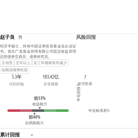
赵子良
风险回报
男
经济学硕士，持有中国证券投资基金业从业证
书。曾任广发基金管理有限公司固定收益管理
总部债券交易员、债券研究员。
主动型
五年以上
近三年规模有所减少
短期业绩弹性强
5.3年
183.42亿
7
管理数量
任职经验
在管规模
年化回报 %
前53%
收益能力
年化标准差%
前44%
抗风险能力
累计回报