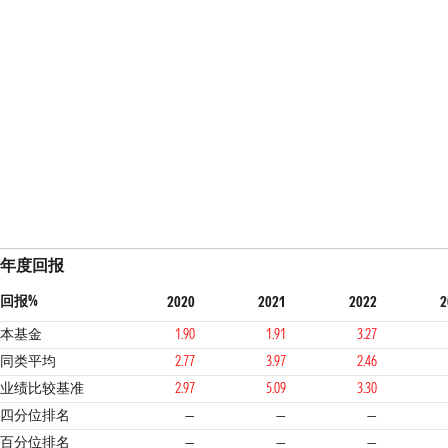
年度回报
回报%
2020
2021
2022
2
本基金
1.90
1.91
3.27
同类平均
2.77
3.97
2.46
业绩比较基准
2.97
5.09
3.30
四分位排名
—
—
—
百分位排名
—
—
—