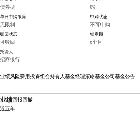
债券型
0%
单日申购限额
申购状态
无限制
不可申购
赎回状态
锁定期
可赎回
6个月
托管人
招商银行
业绩
风险
费用
投资组合
持有人
基金经理
策略
基金公司
基金公告
业绩
回报
回撤
近五年