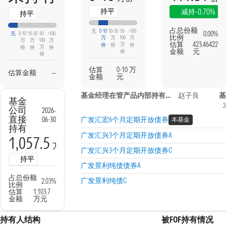
持平
-0.70%
减持
持平
占总份额
无
0-10
10-50
50-
>100
0.00%
无
0-10
10-50
50-
>100
比例
万
万
100
万
万
万
100
万
估算
423.46422
万
份
份
份
万
份
份
份
金额
元
份
份
估算
0-10 万
估算金额
—
金额
元
基金经理在管产品内部持有信息
赵子良
基
基金
2
公司
2026-
直接
06-30
广发汇宏6个月定期开放债券
本基金
持有
广发汇兴3个月定期开放债券A
1,057.5
万份
广发汇兴3个月定期开放债券C
持平
广发景利纯债债券A
占总份额
广发景利纯债C
2.03%
比例
估算
1,103.7
金额
万元
持有人结构
被FOF持有情况