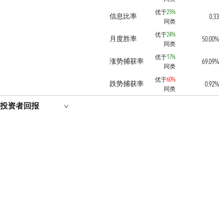
优于
25%
信息比率
0.33
同类
优于
24%
月度胜率
50.00%
同类
优于
17%
涨势捕获率
69.09%
同类
优于
60%
跌势捕获率
0.92%
同类
投资者回报