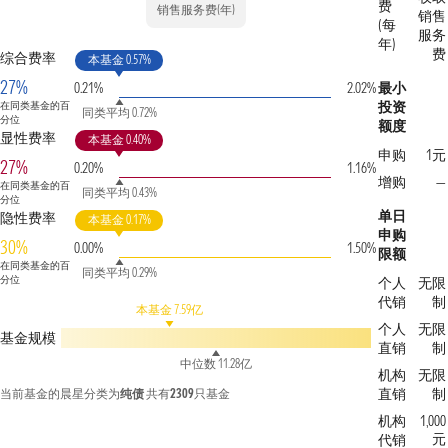
费
销售服务费(年)
销售
(每
服务
年)
费
综合费率
本基金 0.57%
27%
0.21%
2.02%
最小
投资
在同类基金的百
同类平均 0.72%
分位
额度
显性费率
本基金 0.40%
申购
1元
27%
0.20%
1.16%
增购
—
在同类基金的百
同类平均 0.43%
分位
单日
隐性费率
本基金 0.17%
申购
30%
0.00%
1.50%
限额
在同类基金的百
同类平均 0.29%
分位
个人
无限
代销
制
本基金 7.59亿
个人
无限
基金规模
直销
制
中位数 11.28亿
机构
无限
直销
制
当前基金的晨星分类为
纯债
共有
2309
只基金
机构
1,000
元
代销