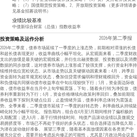
略；（7）国债期货投资策略。2、开放期投资策略 （更多详情请参
见基金招募说明书）
业绩比较基准
中债新综合财富（总值）指数收益率
2026年第二季报
投资策略及运作分析
2026年二季度，债券市场延续了一季度的上涨态势，前期相对滞涨的长债
和超长债表现更好，收益率曲线小幅平坦化。从宏观面来看，二季度财政
支出的放缓是最关键的宏观线索，并衍生出融资数据、投资数据以及消费
数据的同步放缓，这对债券市场的上涨形成了较强支撑，央行资金利率持
续维持低位宽松状态。从市场走势以及关键驱动因素来看：4月，跨季后
资金面转为超常规宽松状态，叠加信贷需求偏弱和理财规模回升，资金端
和负债端共同驱动债市收益率在中旬出现较快下行；5月，资金面边际收
敛，债市收益率在当月中上旬窄幅震荡，下旬，随着央行转为净投放，债
券利率重新转为下行；6月，资金价格继续向政策利率回归，叠加前期现
券收益率下探到关键点位后，止盈情绪升温，债券利率总体转为震荡走
势。全季来看，二季度债市延续了一季度的好转态势，利率曲线从持续陡
峭化转为小幅平坦化。 报告期内，组合在4月至5月期间维持了偏积极的
久期配置；进入6月，基于行情持续时间、纯债产品滚动业绩以及微观交
易拥挤度等，市场已不再处于很好的多头状态，组合选择适当降低久期，
为潜在波动做好准备。 展望三季度，随着基本面放缓因素在各类资产中
被充分定价，需要开始考虑反向修正的可能性，尤其是7月政治局会议是