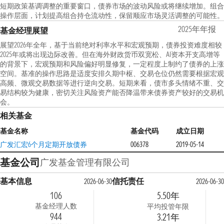
短期政策基调调整的重要窗口，债券市场的波动风险或将继续增加。组合
操作层面，计划提高组合持仓流动性，保留顺应市场灵活调整的可能性。
2025年年报
基金经理展望
展望2026年全年，基于当前绝对利率水平和宏观预期，债券投资难度相较
2025年或将出现边际改善。但在海外财政货币双宽松、AI资本开支高增等
的背景下，宏观预期和风险偏好明显修复，一定程度上制约了债券的上涨
空间。基准的操作思路是适度安排久期中枢、交易仓位仍然需要根据宏观
高频、微观交易数据等进行逆向交易。短期来看，债市多头情绪不重、交
易结构较为健康，密切关注风险资产能否降温带来债券资产较好的交易机
会。
相关基金
基金名称
基金代码
成立日期
广发汇宏6个月定期开放债券
006378
2019-05-14
基金公司
广发基金管理有限公司
基本信息
信托责任
2026-06-30
2026-06-30
106
5.50年
基金经理人数
平均投管年限
944
3.21年