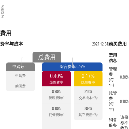
收益率%
费用
费率与成本
购买费用
2025-12-31
费用
总费用
信息
申购赎回
综合费率 0.57%
管理
费
0.40%
0.17%
申购费
0.30%
(每
显性费率
隐性费率
年)
赎回费
0.30%
0.14%
托管
管理费(年)
交易成本(估)
费
0.10%
(每
0.10%
0.03%
年)
托管费(年)
其它费用(估)
该份
销售
额不
服务
—
收取