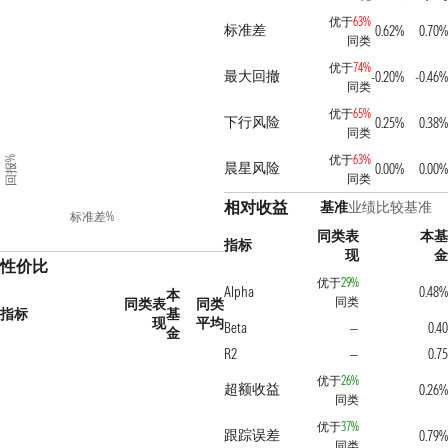
优于
63%
标准差
0.62%
0.70%
同类
优于
74%
最大回撤
-0.20%
-0.46%
同类
优于
65%
下行风险
0.25%
0.38%
同类
优于
63%
回报%
晨星风险
0.00%
0.00%
同类
相对收益
基准
业绩比较基准
标准差%
同类表
本基
指标
现
金
性价比
优于
29%
Alpha
0.48%
本
同类
同类表
同类
指标
基
现
平均
Beta
0.40
—
金
R2
0.75
—
优于
26%
超额收益
0.26%
同类
优于
37%
跟踪误差
0.79%
同类