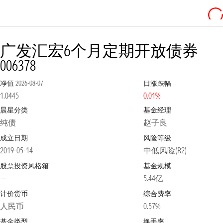
广发汇宏6个月定期开放债券
006378
净值
2026-08-07
日涨跌幅
1.0445
0.01%
晨星分类
基金经理
纯债
赵子良
成立日期
风险等级
2019-05-14
中低风险(R2)
股票投资风格箱
基金规模
—
5.44亿
计价货币
综合费率
人民币
0.57%
基金类型
换手率