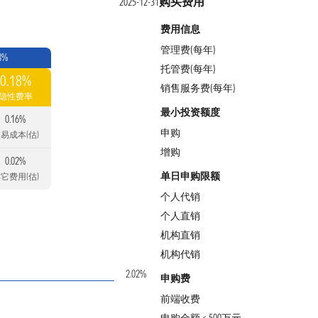
购买费用
2025-12-31
费用信息
管理费(每年)
8%
托管费(每年)
0.18%
销售服务费(每年)
隐性费率
最小投资额度
0.16%
申购
易成本(估)
增购
0.02%
单日申购限额
它费用(估)
个人代销
个人直销
机构直销
机构代销
2.02%
申购费
前端收费