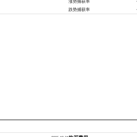
涨势捕获率
跌势捕获率