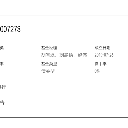
007278
类
基金经理
成立日期
胡智磊、刘嵩扬、魏伟
2019-07-26
率
基金类型
换手率
债券型
0%
银行
告