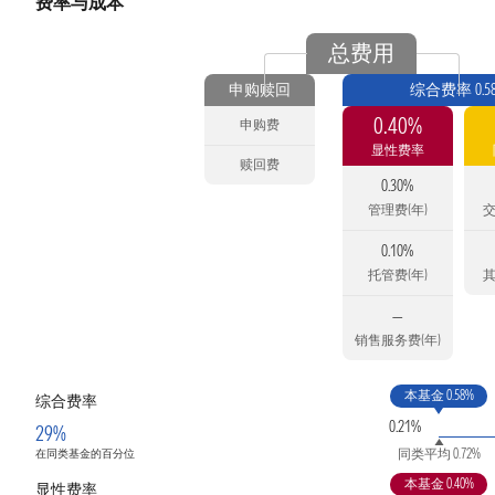
费率与成本
总费用
申购赎回
综合费率 0.5
0.40%
申购费
显性费率
赎回费
0.30%
管理费(年)
交
0.10%
托管费(年)
其
—
销售服务费(年)
本基金 0.58%
综合费率
0.21%
29%
同类平均 0.72%
在同类基金的百分位
本基金 0.40%
显性费率