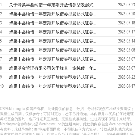
1
关于蜂巢丰鑫纯债一年定期开放债券型发起式证券投资基金提高份额净值精度的公告
2026-07-23
2
蜂巢丰鑫纯债一年定期开放债券型发起式证券投资基金2026年第2季度报告
2026-07-20
3
蜂巢丰鑫纯债一年定期开放债券型发起式证券投资基金恢复申购、赎回业务的公告
2026-07-18
4
蜂巢丰鑫纯债一年定期开放债券型发起式证券投资基金2026年第2季度报告
2026-07-17
5
蜂巢丰鑫纯债一年定期开放债券型发起式证券投资基金暂停申购、赎回业务的公告
2026-05-14
6
蜂巢丰鑫纯债一年定期开放债券型发起式证券投资基金分红公告
2026-05-08
7
蜂巢丰鑫纯债一年定期开放债券型发起式证券投资基金开放日常申购、赎回业务的公告
2026-05-07
8
蜂巢基金管理有限公司关于蜂巢丰鑫纯债一年定期开放债券型发起式证券投资基金开展直销柜台申购费率优惠活动的公告
2026-05-07
9
蜂巢丰鑫纯债一年定期开放债券型发起式证券投资基金2026年第1季度报告
2026-04-22
10
蜂巢丰鑫纯债一年定期开放债券型发起式证券投资基金招募说明书（更新）2026年第1期
2026-04-17
©2026 Morningstar保留所有权。此处提供的信息、数据、分析和观点不构成投资建议；
截至生成日期，仅供参考；可随时更改，恕不另行通知。本内容并非买卖任何特定证
券或基金的要约，也不保证其正确性、完整性或准确性。过往表现不保证未来结果。
Morningstar名称和标识是Morningstar, Inc.的注册商标。此处的内容包含Morningstar的专
有资料；未经Morningstar事先书面同意，不得以任何方式复制、转载或以其他方式使
用本文档的全部或部分内容。投资人应当认真阅读《基金合同》、《招募说明书》等