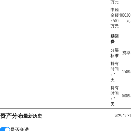
万元
申购
金额
1000.00
元
≥ 500
万元
赎回
费
分层
费率
标准
持有
时间
1.50%
< 7
天
持有
时间
0.00%
≥ 7
天
资产分布
最新
历史
2025-12-31
是否穿透