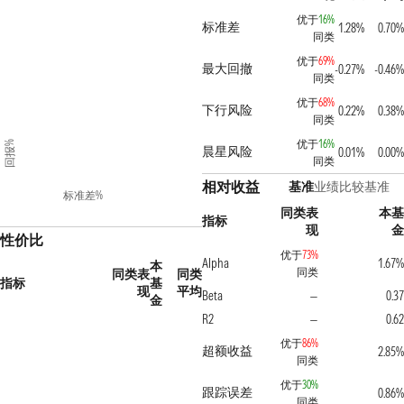
优于
16%
标准差
1.28%
0.70%
同类
优于
69%
最大回撤
-0.27%
-0.46%
同类
优于
68%
下行风险
0.22%
0.38%
同类
优于
16%
回报%
晨星风险
0.01%
0.00%
同类
相对收益
基准
业绩比较基准
标准差%
同类表
本基
指标
现
金
性价比
优于
73%
Alpha
1.67%
本
同类
同类表
同类
指标
基
现
平均
Beta
0.37
—
金
R2
0.62
—
优于
86%
超额收益
2.85%
同类
优于
30%
跟踪误差
0.86%
同类