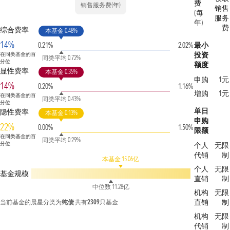
费
销售服务费(年)
销售
(每
服务
年)
费
综合费率
本基金 0.48%
14%
0.21%
2.02%
最小
投资
在同类基金的百
同类平均 0.72%
分位
额度
显性费率
本基金 0.35%
申购
1元
14%
0.20%
1.16%
增购
1元
在同类基金的百
同类平均 0.43%
分位
单日
隐性费率
本基金 0.13%
申购
22%
0.00%
1.50%
限额
在同类基金的百
同类平均 0.29%
分位
个人
无限
代销
制
本基金 15.06亿
个人
无限
基金规模
直销
制
中位数 11.28亿
机构
无限
直销
制
当前基金的晨星分类为
纯债
共有
2309
只基金
机构
无限
代销
制