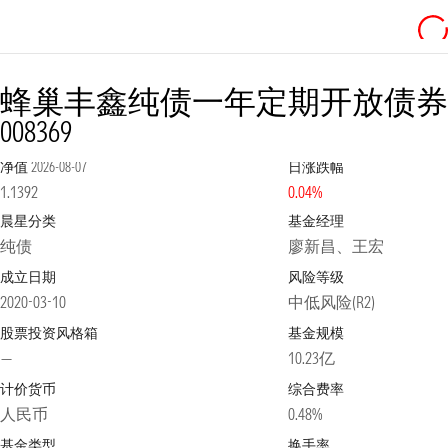
蜂巢丰鑫纯债一年定期开放债券
008369
净值
2026-08-07
日涨跌幅
1.1392
0.04%
晨星分类
基金经理
纯债
廖新昌、王宏
成立日期
风险等级
2020-03-10
中低风险(R2)
股票投资风格箱
基金规模
—
10.23亿
计价货币
综合费率
人民币
0.48%
基金类型
换手率