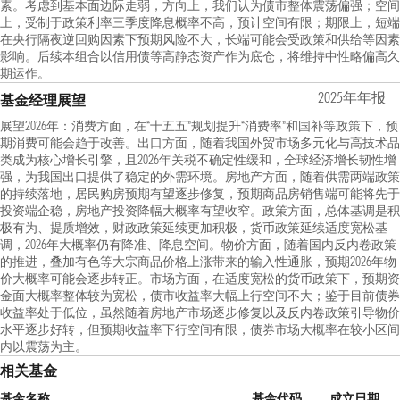
素。考虑到基本面边际走弱，方向上，我们认为债市整体震荡偏强；空间
上，受制于政策利率三季度降息概率不高，预计空间有限；期限上，短端
在央行隔夜逆回购因素下预期风险不大，长端可能会受政策和供给等因素
影响。后续本组合以信用债等高静态资产作为底仓，将维持中性略偏高久
期运作。
2025年年报
基金经理展望
展望2026年：消费方面，在“十五五”规划提升“消费率”和国补等政策下，预
期消费可能会趋于改善。出口方面，随着我国外贸市场多元化与高技术品
类成为核心增长引擎，且2026年关税不确定性缓和，全球经济增长韧性增
强，为我国出口提供了稳定的外需环境。房地产方面，随着供需两端政策
的持续落地，居民购房预期有望逐步修复，预期商品房销售端可能将先于
投资端企稳，房地产投资降幅大概率有望收窄。政策方面，总体基调是积
极有为、提质增效，财政政策延续更加积极，货币政策延续适度宽松基
调，2026年大概率仍有降准、降息空间。物价方面，随着国内反内卷政策
的推进，叠加有色等大宗商品价格上涨带来的输入性通胀，预期2026年物
价大概率可能会逐步转正。市场方面，在适度宽松的货币政策下，预期资
金面大概率整体较为宽松，债市收益率大幅上行空间不大；鉴于目前债券
收益率处于低位，虽然随着房地产市场逐步修复以及反内卷政策引导物价
水平逐步好转，但预期收益率下行空间有限，债券市场大概率在较小区间
内以震荡为主。
相关基金
基金名称
基金代码
成立日期