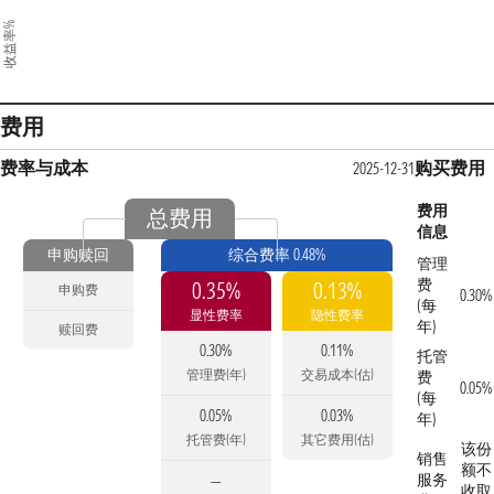
收益率%
费用
费率与成本
购买费用
2025-12-31
费用
总费用
信息
申购赎回
综合费率 0.48%
管理
费
0.35%
0.13%
申购费
0.30%
(每
显性费率
隐性费率
年)
赎回费
0.30%
0.11%
托管
管理费(年)
交易成本(估)
费
0.05%
(每
0.05%
0.03%
年)
托管费(年)
其它费用(估)
该份
销售
额不
服务
—
收取