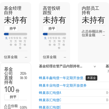
基金经理
高管投研
内部员工
自持
跟投
持有
未持有
未持有
未持有
持平
持平
占总份额比例
—
估算金额
—
无
0-10
10-50
50-
>100
无
0-10
10-50
50-
>100
万
万
100
万
万
万
100
万
万
万
份
份
份
份
份
份
份
份
估算金额
—
估算金额
—
基金经理在管产品内部持有信息
基
基金
2
公司
2026-
直接
06-30
蜂巢丰鑫纯债一年定期开放债券
本基金
持有
蜂巢丰业纯债一年定期开放债券
100
份
蜂巢添汇纯债A
0
持平
蜂巢添汇纯债C
0
占总份额
蜂巢添汇纯债E
0.00%