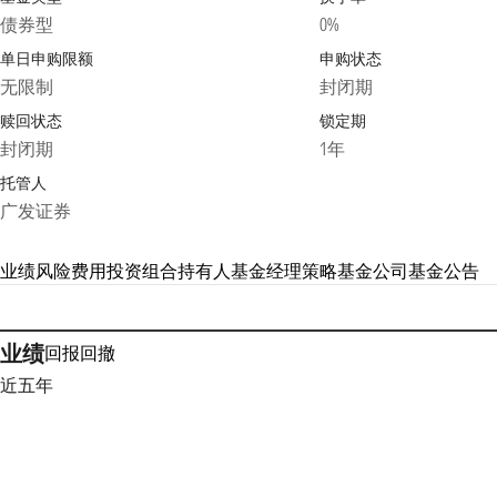
债券型
0%
单日申购限额
申购状态
无限制
封闭期
赎回状态
锁定期
封闭期
1年
托管人
广发证券
业绩
风险
费用
投资组合
持有人
基金经理
策略
基金公司
基金公告
业绩
回报
回撤
近五年