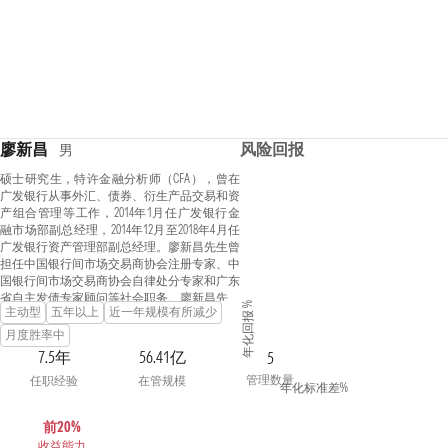
廖新昌
风险回报
男
硕士研究生，特许金融分析师（CFA），曾在
广发银行从事外汇、债券、衍生产品交易和资
产组合管理等工作，2014年1月任广发银行金
融市场部副总经理，2014年12月至2018年4月任
广发银行资产管理部副总经理。廖新昌先生曾
担任中国银行间市场交易商协会注册专家、中
国银行间市场交易商协会自律处分专家和广东
省自主发债专家顾问等社会职务。廖新昌先生
年化回报 %
主动型
五年以上
近一年规模有所减少
现担任蜂巢添鑫纯债债券型证券投资基金、蜂
巢添汇纯债债券型证券投资基金、蜂巢添幂中
月度胜率中
短债债券型证券投资基金、蜂巢丰业纯债一年
7.5年
56.41亿
5
定期开放债券型发起式证券投资基金、蜂巢丰
管理数量
任职经验
在管规模
鑫纯债一年定期开放债券型发起式证券投资基
年化标准差%
金基金经理。
前20%
收益能力