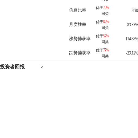
优于
70%
信息比率
3.30
同类
优于
82%
月度胜率
83.33%
同类
优于
52%
涨势捕获率
114.88%
同类
优于
77%
跌势捕获率
-23.12%
同类
投资者回报