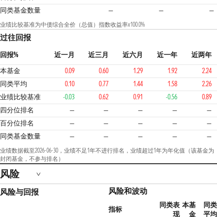
同类基金数量
—
—
—
业绩比较基准为中债综合全价（总值）指数收益率x100.0%
过往回报
回报%
近一月
近三月
近六月
近一年
近两年
本基金
0.09
0.60
1.29
1.92
2.24
同类平均
0.10
0.77
1.44
1.58
2.26
业绩比较基准
-0.03
0.62
0.91
-0.56
0.89
四分位排名
—
—
—
—
—
百分位排名
—
—
—
—
—
同类基金数量
—
—
—
—
—
业绩数据截至2026-06-30，业绩不足1年不进行排名，业绩超过1年为年化值（该基金为
封闭基金，不参与排名）
风险
风险和波动
风险与回报
同类表
本基
同类
指标
现
金
平均