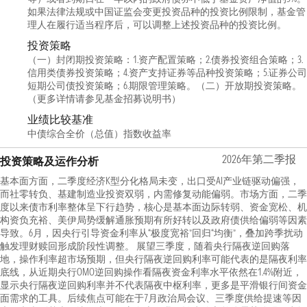
如果法律法规或中国证监会变更投资品种的投资比例限制，基金管
理人在履行适当程序后，可以调整上述投资品种的投资比例。
投资策略
（一）封闭期投资策略：1.资产配置策略；2.债券投资组合策略；3.
信用类债券投资策略；4.资产支持证券等品种投资策略；5.证券公司
短期公司债投资策略；6.期限管理策略。（二）开放期投资策略。
（更多详情请参见基金招募说明书）
业绩比较基准
中债综合全价（总值）指数收益率
2026年第二季报
投资策略及运作分析
基本面方面，二季度经济K型分化格局未变，出口受AI产业链驱动偏强，
而社零转负、基建制造业投资双弱，内需修复动能偏弱。市场方面，二季
度以来债市利率整体呈下行趋势，核心是基本面边际转弱、资金宽松、机
构资负充裕、美伊局势缓解通胀预期有所好转以及政府债供给偏弱等因素
导致。6月，因央行引导资金利率从“极度宽裕”回归“均衡”，叠加跨季扰动
触发理财赎回形成阶段性调整。 展望三季度，随着央行隔夜逆回购落
地，操作利率超市场预期，但央行隔夜逆回购利率可能代表的是隔夜利率
底线，从近期央行OMO逆回购操作看隔夜资金利率水平依然在1.4%附近，
显示央行隔夜逆回购利率并不代表隔夜中枢利率，更多是平滑银行间资金
面需求的工具。后续焦点可能在于7月政治局会议、三季度供给提速等因