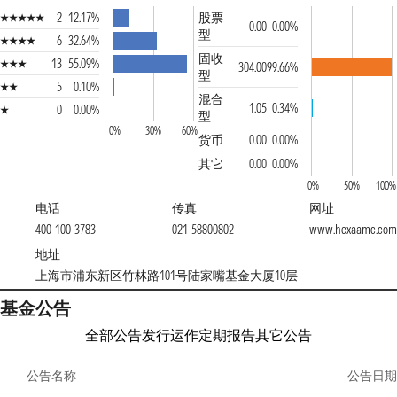
2
12.17%
股票
0.00
0.00%
型
6
32.64%
固收
13
55.09%
304.00
99.66%
型
5
0.10%
混合
1.05
0.34%
0
0.00%
型
0%
30%
60%
货币
0.00
0.00%
其它
0.00
0.00%
0%
50%
100%
电话
传真
网址
400-100-3783
021-58800802
www.hexaamc.com
地址
上海市浦东新区竹林路101号陆家嘴基金大厦10层
基金公告
全部公告
发行运作
定期报告
其它公告
公告名称
公告日期