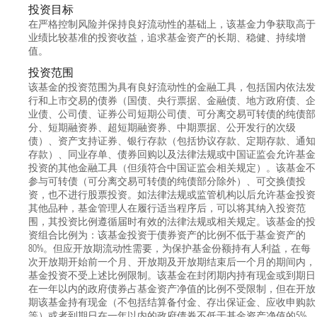
投资目标
在严格控制风险并保持良好流动性的基础上，该基金力争获取高于
业绩比较基准的投资收益，追求基金资产的长期、稳健、持续增
值。
投资范围
该基金的投资范围为具有良好流动性的金融工具，包括国内依法发
行和上市交易的债券（国债、央行票据、金融债、地方政府债、企
业债、公司债、证券公司短期公司债、可分离交易可转债的纯债部
分、短期融资券、超短期融资券、中期票据、公开发行的次级
债）、资产支持证券、银行存款（包括协议存款、定期存款、通知
存款）、同业存单、债券回购以及法律法规或中国证监会允许基金
投资的其他金融工具（但须符合中国证监会相关规定）。该基金不
参与可转债（可分离交易可转债的纯债部分除外）、可交换债投
资，也不进行股票投资。如法律法规或监管机构以后允许基金投资
其他品种，基金管理人在履行适当程序后，可以将其纳入投资范
围，其投资比例遵循届时有效的法律法规或相关规定。该基金的投
资组合比例为：该基金投资于债券资产的比例不低于基金资产的
80%。但应开放期流动性需要，为保护基金份额持有人利益，在每
次开放期开始前一个月、开放期及开放期结束后一个月的期间内，
基金投资不受上述比例限制。该基金在封闭期内持有现金或到期日
在一年以内的政府债券占基金资产净值的比例不受限制，但在开放
期该基金持有现金（不包括结算备付金、存出保证金、应收申购款
等）或者到期日在一年以内的政府债券不低于基金资产净值的5%。