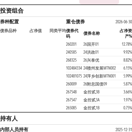
投资组合
券种配置
重仓债券
2026-06-30
债券品种
占净值
同类平均
债券代
占净资
债券名称
码
产%
260201
26国开01
12.78%
240585
24洪政01
9.92%
268325
26兴泰优
8.82%
102484334
24赣州发展MTN002
6.15%
102481075
24萍乡创新MTN001
5.99%
260009
26附息国债09
5.87%
267548
金控贰3B
3.66%
267547
金控贰3A
1.97%
265085
金控贰1B
0.75%
持有人
内部人员持有
2025-12-31