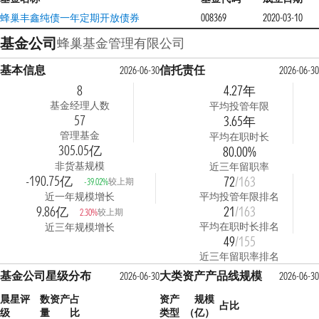
蜂巢丰鑫纯债一年定期开放债券
008369
2020-03-10
基金公司
蜂巢基金管理有限公司
基本信息
信托责任
2026-06-30
2026-06-30
8
4.27年
基金经理人数
平均投管年限
57
3.65年
管理基金
平均在职时长
305.05亿
80.00%
非货基规模
近三年留职率
-190.75亿
72
/163
较上期
-39.02%
近一年规模增长
平均投管年限排名
9.86亿
21
/163
较上期
2.30%
平均在职时长排名
近三年规模增长
49
/155
近三年留职率排名
基金公司星级分布
大类资产产品线规模
2026-06-30
2026-06-30
晨星评
数
资产占
资产
规模
占比
级
量
比
类型
（亿）