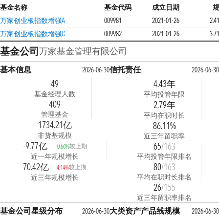
基金名称
基金代码
成立日期
万家创业板指数增强A
009981
2021-01-26
2.
万家创业板指数增强C
009982
2021-01-26
3.
基金公司
万家基金管理有限公司
基本信息
信托责任
2026-06-30
2026-06-30
49
4.43年
基金经理人数
平均投管年限
409
2.79年
管理基金
平均在职时长
1734.21亿
86.11%
非货基规模
近三年留职率
-9.77亿
65
/163
较上期
-0.66%
近一年规模增长
平均投管年限排名
70.42亿
80
/163
较上期
4.14%
平均在职时长排名
近三年规模增长
26
/155
近三年留职率排名
基金公司星级分布
大类资产产品线规模
2026-06-30
2026-06-30