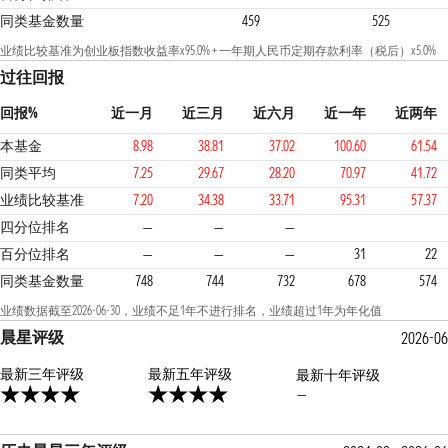
同类基金数量
459
525
业绩比较基准为创业板指数收益率x95.0% + 一年期人民币定期存款利率（税后）x5.0%
过往回报
回报%
近一月
近三月
近六月
近一年
近两年
本基金
8.98
38.81
37.02
100.60
61.54
同类平均
7.25
29.67
28.20
70.97
41.72
业绩比较基准
7.20
34.38
33.71
95.31
57.37
2
1
1
四分位排名
—
—
—
百分位排名
—
—
—
31
22
同类基金数量
748
744
732
678
574
业绩数据截至2026-06-30，业绩不足1年不进行排名，业绩超过1年为年化值
晨星评级
2026-06
最新三年评级
4星
最新五年评级
最新十年评级
—