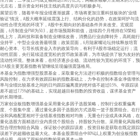
性方面，二季度日均成交额高达2.88万亿元，两融余额攀升至期末的3万亿
元左右，显示资金对科技主线的高度共识与积极参与。
展望后市，随着半年报业绩逐渐披露，市场将更加注重科技板块的“业绩
验证”情况，A股大概率延续震荡上行、结构分化的趋势，在政策呵护与流
动性合理充裕的环境下，A股中长期向好的基础条件并未改变。宏观层
面，6月制造业PMI为50.3，超市场预期和前值，连续四个月维持在50荣枯
线上方，高科技和装备制造业继续改善，消费品行业由降转升，高耗能行
业持平，中型企业改善最明显；政策层面，6月陆家嘴论坛持续释放培育
耐心资本、引导长线资金入市的政策导向，有利于A股市场稳定运行；流
动性层面，央行延续适度宽松的货币政策基调，为市场提供了较为友好的
流动性环境。整体来看，在经济逐步企稳、流动性较为宽松的环境下，预
计A股主要宽基指数有望继续呈现偏强震荡格局。
本基金为指数增强型股票基金，采取量化方法进行积极的指数组合管理与
风险控制，在力求有效跟踪标的指数基础上，力争在控制本基金净值增长
率与业绩比较基准之间的日均跟踪偏离度的绝对值不超过0.5%、年跟踪误
差不超过7.75%的基础上，实现超越目标指数的投资收益，谋求基金资产
的长期增值。
万家创业板指数增强基金采用量化多因子选股策略，控制行业权重偏离
度、个股集中度，通过量化多因子选股的方式选取一篮子股票组合。在行
业和风格配置相对于业绩基准指数相对均衡，无重仓行业或具体风格，在
量化选股方面精选行业内质优个股组合，持股较为分散。采用量化风险模
型合理控制组合风险，保证较小的跟踪误差，投资目标是获取在既定跟踪
误差下的超额收益最大化。本基金股票组合中80%以上权重为创业板指数
成分股，保持了跟标的指数的风格基本一致。