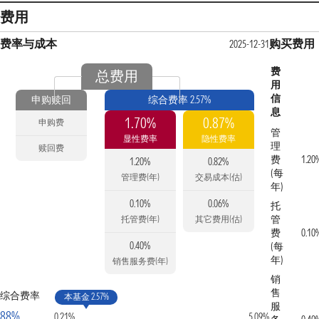
费用
费率与成本
购买费用
2025-12-31
费
总费用
用
信
申购赎回
综合费率 2.57%
息
1.70%
0.87%
申购费
管
显性费率
隐性费率
理
赎回费
费
1.20
1.20%
0.82%
(每
管理费(年)
交易成本(估)
年)
0.10%
0.06%
托
管
托管费(年)
其它费用(估)
费
0.10
0.40%
(每
年)
销售服务费(年)
销
售
综合费率
本基金 2.57%
服
88%
0.21%
5.09%