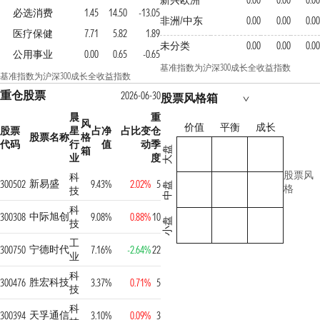
新兴欧洲
0.00
0.00
0.00
必选消费
1.45
14.50
-13.05
非洲/中东
0.00
0.00
0.00
医疗保健
7.71
5.82
1.89
未分类
0.00
0.00
0.00
公用事业
0.00
0.65
-0.65
基准指数为沪深300成长全收益指数
基准指数为沪深300成长全收益指数
重仓股票
2026-06-30
股票风格箱
晨
重
风
价值
平衡
成长
股票
星
占净
占比变
仓
股票名称
格
代码
行
值
动
季
箱
大盘
业
度
股票风
科
新易盛
300502
9.43%
2.02%
5
中盘
格
技
科
中际旭创
300308
9.08%
0.88%
10
小盘
技
工
宁德时代
300750
7.16%
-2.64%
22
业
科
胜宏科技
300476
3.37%
0.71%
5
技
科
天孚通信
300394
3.10%
0.09%
3