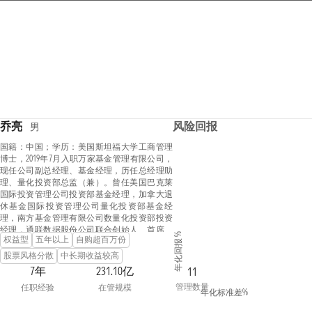
乔亮
风险回报
男
国籍：中国；学历：美国斯坦福大学工商管理
博士，2019年7月入职万家基金管理有限公司，
现任公司副总经理、基金经理，历任总经理助
理、量化投资部总监（兼）。曾任美国巴克莱
国际投资管理公司投资部基金经理，加拿大退
休基金国际投资管理公司量化投资部基金经
理，南方基金管理有限公司数量化投资部投资
经理，通联数据股份公司联合创始人、首席投
年化回报 %
权益型
五年以上
自购超百万份
资官，上海寻乾资产管理有限公司投资总监、
总经理，巨杉（上海）资产管理有限公司量化
股票风格分散
中长期收益较高
投资部投资总监等职。
7年
231.10亿
11
管理数量
任职经验
在管规模
年化标准差%