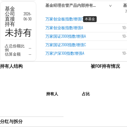
基金经理在管产品内部持有信息
基
基金
2
公司
2026-
直接
06-30
万家创业板指数增强C
本基金
持有
万家创业板指数增强A
10
未持有
万家国证2000指数增强A
10
万家国证2000指数增强C
占总份额比
—
例
万家沪深300指数增强A
10
估算金额
—
持有人结构
被FOF持有情况
持有人
占比
分红与拆分