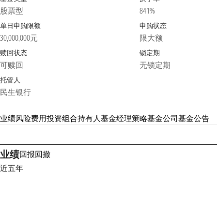
股票型
841%
单日申购限额
申购状态
30,000,000元
限大额
赎回状态
锁定期
可赎回
无锁定期
托管人
民生银行
业绩
风险
费用
投资组合
持有人
基金经理
策略
基金公司
基金公告
业绩
回报
回撤
近五年