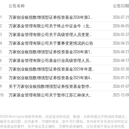
公告名称
公告日期
1
万家创业板指数增强型证券投资基金2026年第2季度报告
2026-07-21
2
万家基金管理有限公司关于终止中证金牛（北京）基金销售有限公司办理旗下基金销售业务并为投资者办理相关业务的公告
2026-06-05
3
万家基金管理有限公司关于高级管理人员变更的公告
2026-05-27
4
万家基金管理有限公司关于董事变更情况的公告
2026-04-25
5
万家创业板指数增强型证券投资基金2026年第1季度报告
2026-04-21
6
万家基金管理有限公司基金行业高级管理人员变更公告
2026-04-17
7
万家创业板指数增强型证券投资基金2025年年度报告
2026-03-30
8
万家创业板指数增强型证券投资基金2025年第4季度报告
2026-01-21
9
关于万家创业板指数增强型证券投资基金暂停大额申购（含转换转入、定期定额投资业务）的公告
2026-01-07
10
万家基金管理有限公司关于暂停江苏汇林保大基金销售有限公司办理旗下基金相关销售业务的公告
2025-12-09
©2026 Morningstar保留所有权。此处提供的信息、数据、分析和观点不构成投资建议；
截至生成日期，仅供参考；可随时更改，恕不另行通知。本内容并非买卖任何特定证
券或基金的要约，也不保证其正确性、完整性或准确性。过往表现不保证未来结果。