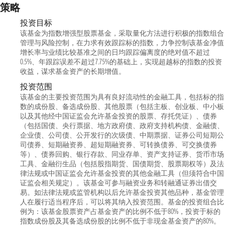
策略
投资目标
该基金为指数增强型股票基金，采取量化方法进行积极的指数组合
管理与风险控制，在力求有效跟踪标的指数，力争控制该基金净值
增长率与业绩比较基准之间的日均跟踪偏离度的绝对值不超过
0.5%、年跟踪误差不超过7.75%的基础上，实现超越标的指数的投资
收益，谋求基金资产的长期增值。
投资范围
该基金的主要投资范围为具有良好流动性的金融工具，包括标的指
数的成份股、备选成份股、其他股票（包括主板、创业板、中小板
以及其他经中国证监会允许基金投资的股票、存托凭证）、债券
（包括国债、央行票据、地方政府债、政府支持机构债、金融债、
企业债、公司债、公开发行的次级债、中期票据、证券公司短期公
司债券、短期融资券、超短期融资券、可转换债券、可交换债券
等）、债券回购、银行存款、同业存单、资产支持证券、货币市场
工具、金融衍生品（包括股指期货、国债期货、股票期权等）及法
律法规或中国证监会允许基金投资的其他金融工具（但须符合中国
证监会相关规定）。该基金可参与融资业务和转融通证券出借交
易。如法律法规或监管机构以后允许基金投资其他品种，基金管理
人在履行适当程序后，可以将其纳入投资范围。基金的投资组合比
例为：该基金股票资产占基金资产的比例不低于80%，投资于标的
指数成份股及其备选成份股的比例不低于非现金基金资产的80%。