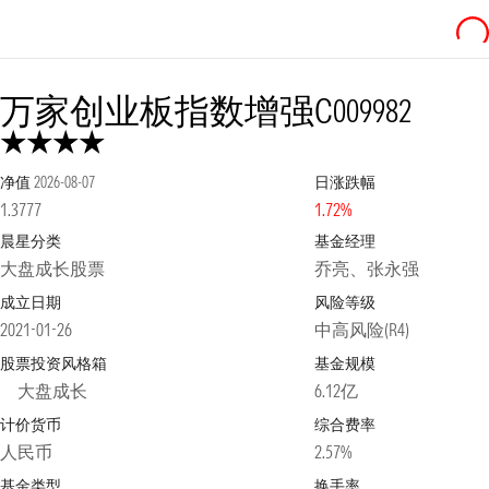
万家创业板指数增强C
009982
净值
2026-08-07
日涨跌幅
1.3777
1.72%
晨星分类
基金经理
大盘成长股票
乔亮、张永强
成立日期
风险等级
2021-01-26
中高风险(R4)
股票投资风格箱
基金规模
大盘成长
6.12亿
计价货币
综合费率
人民币
2.57%
基金类型
换手率