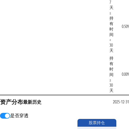
7
天
≤
持
有
0.50
时
间
<
30
天
持
有
时
0.00
间
≥
30
天
资产分布
最新
历史
2025-12-31
是否穿透
股票持仓