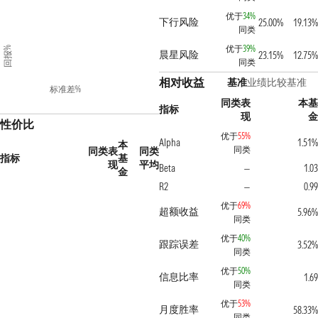
优于
34%
下行风险
25.00%
19.13%
同类
优于
39%
回报%
晨星风险
23.15%
12.75%
同类
相对收益
基准
业绩比较基准
标准差%
同类表
本基
指标
现
金
性价比
优于
55%
Alpha
1.51%
本
同类
同类表
同类
指标
基
现
平均
Beta
1.03
—
金
R2
0.99
—
优于
69%
超额收益
5.96%
同类
优于
40%
跟踪误差
3.52%
同类
优于
50%
信息比率
1.69
同类
优于
53%
月度胜率
58.33%
同类