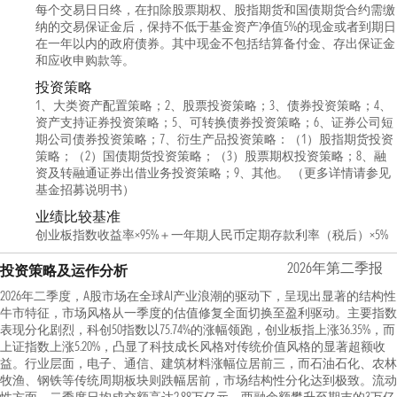
每个交易日日终，在扣除股票期权、股指期货和国债期货合约需缴
纳的交易保证金后，保持不低于基金资产净值5%的现金或者到期日
在一年以内的政府债券。其中现金不包括结算备付金、存出保证金
和应收申购款等。
投资策略
1、大类资产配置策略；2、股票投资策略；3、债券投资策略；4、
资产支持证券投资策略；5、可转换债券投资策略；6、证券公司短
期公司债券投资策略；7、衍生产品投资策略：（1）股指期货投资
策略；（2）国债期货投资策略；（3）股票期权投资策略；8、融
资及转融通证券出借业务投资策略；9、其他。 （更多详情请参见
基金招募说明书）
业绩比较基准
创业板指数收益率×95%＋一年期人民币定期存款利率（税后）×5%
2026年第二季报
投资策略及运作分析
2026年二季度，A股市场在全球AI产业浪潮的驱动下，呈现出显著的结构性
牛市特征，市场风格从一季度的估值修复全面切换至盈利驱动。主要指数
表现分化剧烈，科创50指数以75.74%的涨幅领跑，创业板指上涨36.35%，而
上证指数上涨5.20%，凸显了科技成长风格对传统价值风格的显著超额收
益。行业层面，电子、通信、建筑材料涨幅位居前三，而石油石化、农林
牧渔、钢铁等传统周期板块则跌幅居前，市场结构性分化达到极致。流动