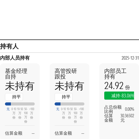
持有人
内部人员持有
2025-12-31
基金经理
高管投研
内部员工
自持
跟投
持有
24.92
未持有
未持有
份
-83.06%
减持
持平
持平
占总份额
0.00%
无
0-10
10-50
50-
>100
无
0-10
10-50
50-
>100
比例
万
万
100
万
万
万
100
万
估算
30.36502
万
万
份
份
份
份
份
份
金额
元
份
份
估算金额
—
估算金额
—