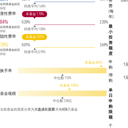
务
0.40
在同类基金的百
费
同类平均 1.64%
分位
(每
显性费率
本基金 1.70%
年)
84%
0.20%
2.20%
最
在同类基金的百
同类平均 1.04%
分位
小
隐性费率
本基金 0.87%
投
资
78%
0.01%
3.69%
额
在同类基金的百
同类平均 0.59%
度
分位
申
本基金 841%
1
购
换手率
增
1
中位数 112%
购
本基金 3.89亿
单
基金规模
日
申
中位数 2.84亿
购
当前基金的晨星分类为
大盘成长股票
共有
626
只基金
限
额
个