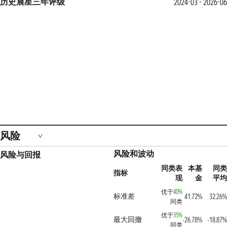
历史晨星三年评级
2024-03 - 2026-06
风险
风险和波动
风险与回报
同类表
本基
同类
指标
现
金
平均
优于
40%
标准差
41.72%
32.26%
同类
优于
35%
最大回撤
-26.78%
-18.87%
同类