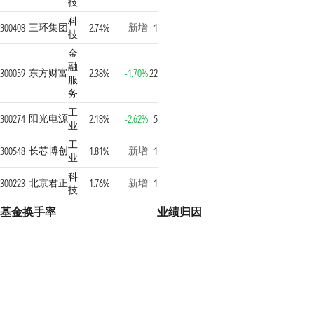
技
科
三环集团
新增
300408
2.74%
1
技
金
融
东方财富
300059
2.38%
-1.70%
22
服
务
工
阳光电源
300274
2.18%
-2.62%
5
业
工
长芯博创
新增
300548
1.81%
1
业
科
北京君正
新增
300223
1.76%
1
技
基金换手率
业绩归因