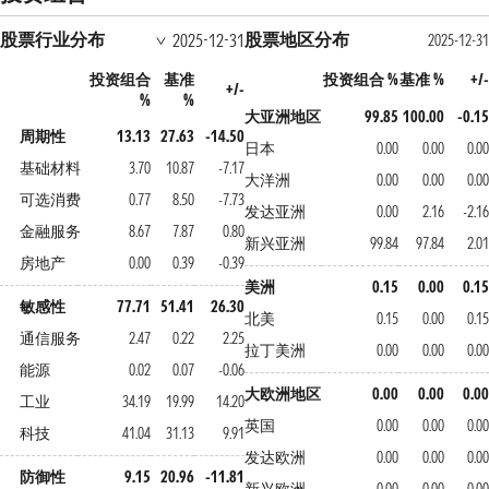
股票行业分布
股票地区分布
2025-12-31
2025-12-31
投资组合
基准
投资组合 %
基准 %
+/-
+/-
%
%
大亚洲地区
99.85
100.00
-0.15
周期性
13.13
27.63
-14.50
日本
0.00
0.00
0.00
基础材料
3.70
10.87
-7.17
大洋洲
0.00
0.00
0.00
可选消费
0.77
8.50
-7.73
发达亚洲
0.00
2.16
-2.16
金融服务
8.67
7.87
0.80
新兴亚洲
99.84
97.84
2.01
房地产
0.00
0.39
-0.39
美洲
0.15
0.00
0.15
敏感性
77.71
51.41
26.30
北美
0.15
0.00
0.15
通信服务
2.47
0.22
2.25
拉丁美洲
0.00
0.00
0.00
能源
0.02
0.07
-0.06
大欧洲地区
0.00
0.00
0.00
工业
34.19
19.99
14.20
英国
0.00
0.00
0.00
科技
41.04
31.13
9.91
发达欧洲
0.00
0.00
0.00
防御性
9.15
20.96
-11.81