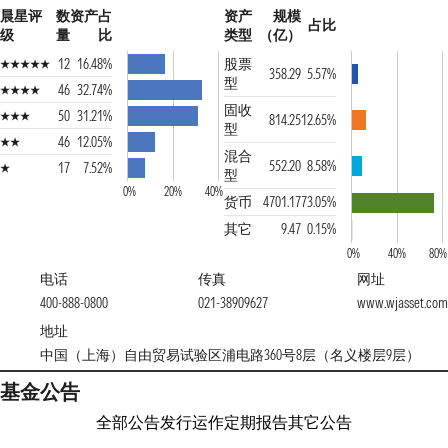
晨星评
数
资产占
资产
规模
占比
级
量
比
类型
（亿）
12
16.48%
股票
358.29
5.57%
型
46
32.74%
固收
50
31.21%
814.25
12.65%
型
46
12.05%
混合
552.20
8.58%
17
7.52%
型
0%
20%
40%
货币
4701.17
73.05%
其它
9.47
0.15%
0%
40%
80%
电话
传真
网址
400-888-0800
021-38909627
www.wjasset.com
地址
中国（上海）自由贸易试验区浦电路360号8层（名义楼层9层）
基金公告
全部公告
发行运作
定期报告
其它公告