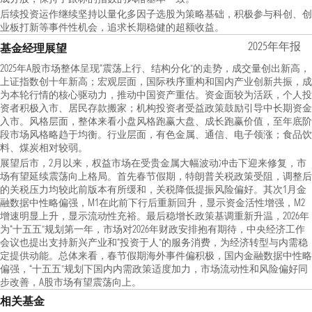
后续投资运作继续坚持以量化多因子选股为策略基础，积极参与科创、创
业板打新等事件性机会，追求长期稳健的超额收益。
2025年年报
基金经理展望
2025年A股市场整体呈现“震荡上行、结构分化”的走势，成交量创出新高，
上证指数创十年新高；宏观层面，国际秩序重构和国内产业创新共振，成
为本轮行情的核心驱动力，推动中国资产重估。资金面较为活跃，个人投
资者积极入市、居民存款搬家；机构投资者受益政策鼓励引导中长期资金
入市。风格层面，整体来看小盘风格跑赢大盘、成长跑赢价值，至年底阶
段市场风格略趋于均衡。行业层面，有色金属、通信、电子领涨；食品饮
料、煤炭相对较弱。
展望后市，2月以来，权益市场在受贵金属大幅波动冲击下迎来修复，市
场有望延续震荡向上格局。首先春节假期，特朗普关税政策受阻，调整后
的关税压力均较此前版本有所缓和，关税降低提振风险偏好。其次1月金
融数据中性略偏强，M1在此前下行后重新回升，显示资金活性增强，M2
增速明显上升，显示流动性充裕。最后稳增长政策基调重新升温，2026年
为“十五五”规划第一年，市场对2026年财政安排抱有期待，中央经济工作
会议也提出支持新兴产业和“投资于人”的服务消费，为经济转型与内需稳
定提供动能。总体来看，春节假期海外事件偏积极，国内金融数据中性略
偏强，“十五五”规划下国内内需政策适度加力，市场流动性和风险偏好同
步改善，A股市场有望震荡向上。
相关基金