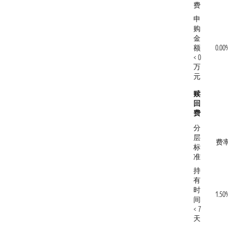
费
申
购
金
额
0.00
< 0
万
元
赎
回
费
分
层
费
标
准
持
有
时
1.50
间
< 7
天