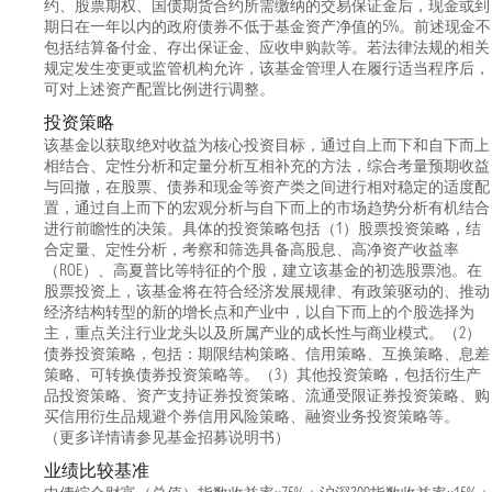
约、股票期权、国债期货合约所需缴纳的交易保证金后，现金或到
期日在一年以内的政府债券不低于基金资产净值的5%。前述现金不
包括结算备付金、存出保证金、应收申购款等。若法律法规的相关
规定发生变更或监管机构允许，该基金管理人在履行适当程序后，
可对上述资产配置比例进行调整。
投资策略
该基金以获取绝对收益为核心投资目标，通过自上而下和自下而上
相结合、定性分析和定量分析互相补充的方法，综合考量预期收益
与回撤，在股票、债券和现金等资产类之间进行相对稳定的适度配
置，通过自上而下的宏观分析与自下而上的市场趋势分析有机结合
进行前瞻性的决策。具体的投资策略包括（1）股票投资策略，结
合定量、定性分析，考察和筛选具备高股息、高净资产收益率
（ROE）、高夏普比等特征的个股，建立该基金的初选股票池。在
股票投资上，该基金将在符合经济发展规律、有政策驱动的、推动
经济结构转型的新的增长点和产业中，以自下而上的个股选择为
主，重点关注行业龙头以及所属产业的成长性与商业模式。（2）
债券投资策略，包括：期限结构策略、信用策略、互换策略、息差
策略、可转换债券投资策略等。（3）其他投资策略，包括衍生产
品投资策略、资产支持证券投资策略、流通受限证券投资策略、购
买信用衍生品规避个券信用风险策略、融资业务投资策略等。
（更多详情请参见基金招募说明书）
业绩比较基准