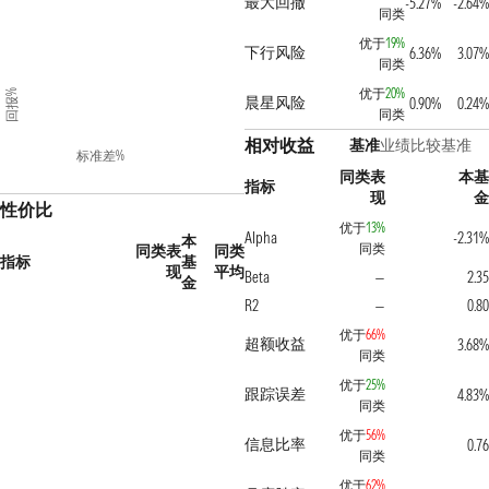
最大回撤
-5.27%
-2.64%
同类
优于
19%
下行风险
6.36%
3.07%
同类
优于
20%
回报%
晨星风险
0.90%
0.24%
同类
相对收益
基准
业绩比较基准
标准差%
同类表
本基
指标
现
金
性价比
优于
13%
Alpha
-2.31%
本
同类
同类表
同类
指标
基
现
平均
Beta
2.35
—
金
R2
0.80
—
优于
66%
超额收益
3.68%
同类
优于
25%
跟踪误差
4.83%
同类
优于
56%
信息比率
0.76
同类
优于
62%