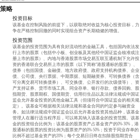
策略
投资目标
该基金在控制风险的前提下，以获取绝对收益为核心投资目标，力
争在严格控制回撤的同时实现组合资产长期稳健的增值。
投资范围
该基金的投资范围为具有良好流动性的金融工具，包括国内依法发
行上市的股票（包括中小板、创业板及其他经中国证监会核准或注
册上市的股票）、内地与香港股票市场交易互联互通机制下允许投
资的香港联合交易所上市的股票（以下简称“港股通标的股票”）、
债券（包括国债、金融债、地方政府债、政府支持机构债券、企业
债、公司债、央行票据、中期票据、短期融资券、可转换债券（含
可分离交易可转换债券）、可交换债、公开发行的次级债等）、资
产支持证券、货币市场工具、同业存单、银行存款、债券回购、股
指期货、股票期权、国债期货、信用衍生品以及法律法规或中国证
监会允许基金投资的其他金融工具（但须符合中国证监会的相关规
定）。该基金可根据相关法律法规和基金合同的约定参与融资业
务。如法律法规或中国证监会以后允许基金投资其他品种，该基金
管理人在履行适当程序后，可以将其纳入该基金的投资范围。该基
金的投资组合比例为：该基金的股票资产占基金资产的0%-30%，港
股通标的股票的投资比例为股票资产的0%-50%；投资于同业存单的
比例不超过基金资产的20%；每个交易日日终在扣除股指期货合