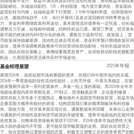
别国债集中发行、权益市场活跃及阶段性流动性收敛，推动收益率曲线重
回陡峭化，长端波动剧烈。5月，特别国债、地方债大量供给，资金面由
超宽松转为均衡，短端收益率下行受限，5-10年中端利率债、信用债相对
占优，曲线持续趋平。6月，央行开展MLF及多次逆回购对冲跨季资金压
力，资金利率围绕政策利率波动，基本面情况对债券有一定托底，但长端
调整压力不减，短端相对稳健，结构性机会凸显。展望三季度，经济基本
面可能仍然保持内外K型分化的格局，通胀压力温和可控。政策面上，货
币政策保持稳健基调，流动性总体合理充裕，资金利率预计围绕政策区间
波动，债券市场调整风险整体可控但受供给扰动影响，特别长端波动仍
存。因此在组合策略上，将继续重视票息资产，在供给扰动阶段把握配置
机会，久期层面则灵活操作应对市场波动。
2025年年报
基金经理展望
展望2026年，虽然短期市场有整固的需求，但我们对中期市场仍然乐观。
2026年一季度面临阶段性流动性较好，人民币升值，中美关系稳定，宏观
政策预期升温等一系列宏观条件，具备一轮上涨的基础。而2026年全年市
场面临着国内库存周期见底，PPI转正，投资触底反弹，企业盈利修复，
居民存款入市等多个宏观拐点，叠加海外大选国货币财政双宽，权益市场
总量层面大概率有较好的表现，结构层面我们看好顺周期板块和科技板
块。固收方面，经济基本面呈现分化，通胀数据有所回暖，未来出口走势
与通胀的可持续性是影响货币政策的关键变量。债券市场面临的宏观环境
依然复杂，但整体投资体验有望优于2025年。2026年债券市场趋势性大涨
或大跌的基础均不牢固，更可能呈现窄幅震荡的走势。因此在此背景之
下，组合层面将以谨慎乐观的态度，积极关注调整之后的债券类资产的配