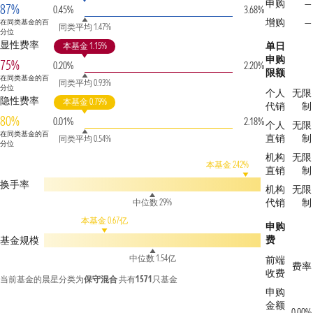
申购
—
87%
0.45%
3.68%
增购
—
在同类基金的百
同类平均 1.47%
分位
显性费率
单日
本基金 1.15%
申购
75%
0.20%
2.20%
限额
在同类基金的百
同类平均 0.93%
分位
个人
无限
隐性费率
本基金 0.79%
代销
制
80%
0.01%
2.18%
个人
无限
在同类基金的百
直销
制
同类平均 0.54%
分位
机构
无限
本基金 242%
直销
制
换手率
机构
无限
代销
制
中位数 29%
本基金 0.67亿
申购
费
基金规模
中位数 1.54亿
前端
费率
收费
当前基金的晨星分类为
保守混合
共有
1571
只基金
申购
金额
0.00%