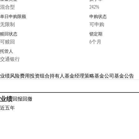
混合型
242%
单日申购限额
申购状态
无限制
可申购
赎回状态
锁定期
可赎回
6个月
托管人
交通银行
业绩
风险
费用
投资组合
持有人
基金经理
策略
基金公司
基金公告
业绩
回报
回撤
近五年