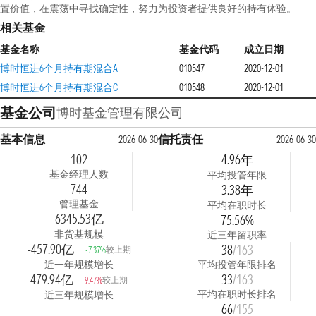
置价值，在震荡中寻找确定性，努力为投资者提供良好的持有体验。
相关基金
基金名称
基金代码
成立日期
博时恒进6个月持有期混合A
010547
2020-12-01
博时恒进6个月持有期混合C
010548
2020-12-01
基金公司
博时基金管理有限公司
基本信息
信托责任
2026-06-30
2026-06-30
102
4.96年
基金经理人数
平均投管年限
744
3.38年
管理基金
平均在职时长
6345.53亿
75.56%
非货基规模
近三年留职率
-457.90亿
38
/163
较上期
-7.37%
近一年规模增长
平均投管年限排名
479.94亿
33
/163
较上期
9.47%
平均在职时长排名
近三年规模增长
66
/155