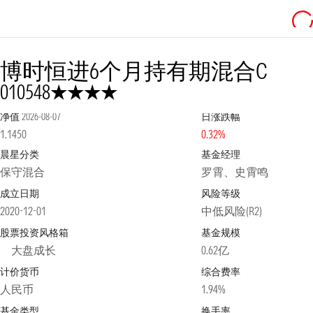
博时恒进6个月持有期混合C
4星
010548
净值
2026-08-07
日涨跌幅
1.1450
0.32%
晨星分类
基金经理
保守混合
罗霄、史霄鸣
成立日期
风险等级
2020-12-01
中低风险(R2)
股票投资风格箱
基金规模
大盘成长
0.62亿
计价货币
综合费率
人民币
1.94%
基金类型
换手率