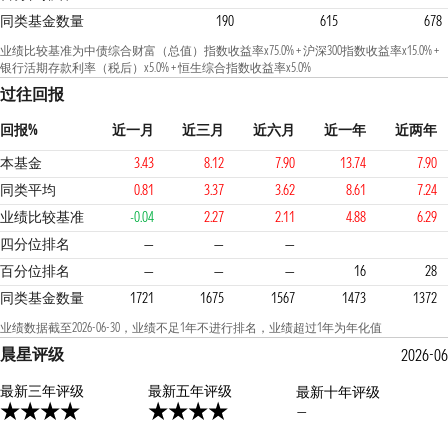
同类基金数量
190
615
678
业绩比较基准为中债综合财富（总值）指数收益率x75.0% + 沪深300指数收益率x15.0% +
银行活期存款利率（税后）x5.0% + 恒生综合指数收益率x5.0%
过往回报
回报%
近一月
近三月
近六月
近一年
近两年
本基金
3.43
8.12
7.90
13.74
7.90
同类平均
0.81
3.37
3.62
8.61
7.24
业绩比较基准
-0.04
2.27
2.11
4.88
6.29
1
2
2
四分位排名
—
—
—
百分位排名
—
—
—
16
28
同类基金数量
1721
1675
1567
1473
1372
业绩数据截至2026-06-30，业绩不足1年不进行排名，业绩超过1年为年化值
晨星评级
2026-06
最新三年评级
4星
最新五年评级
最新十年评级
—