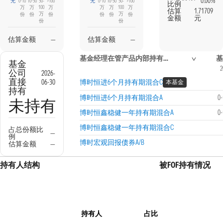
0.00%
无
0-10
10-50
50-
>100
无
0-10
10-50
50-
>100
比例
万
万
100
万
万
万
100
万
估算
1.71709
万
万
份
份
份
份
份
份
金额
元
份
份
估算金额
—
估算金额
—
基金经理在管产品内部持有信息
基
基金
2
公司
2026-
直接
06-30
博时恒进6个月持有期混合C
本基金
持有
博时恒进6个月持有期混合A
0
未持有
博时恒鑫稳健一年持有期混合A
0
博时恒鑫稳健一年持有期混合C
占总份额比
—
例
博时宏观回报债券A/B
估算金额
—
持有人结构
被FOF持有情况
持有人
占比