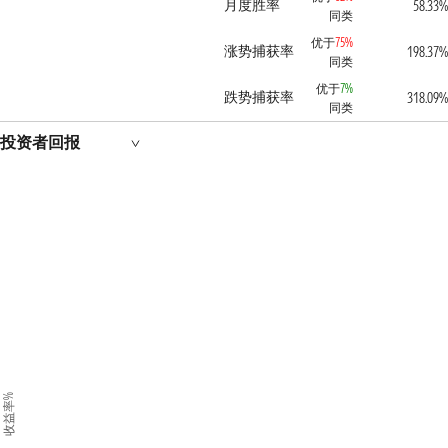
月度胜率
58.33%
同类
优于
75%
涨势捕获率
198.37%
同类
优于
7%
跌势捕获率
318.09%
同类
投资者回报
收益率%