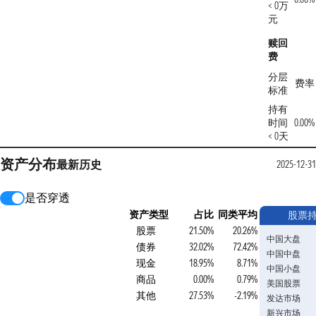
< 0万
元
赎回
费
分层
费率
标准
持有
时间
0.00%
< 0天
资产分布
最新
历史
2025-12-31
是否穿透
资产类型
占比
同类平均
股票
股票
21.50%
20.26%
中国大盘
债券
32.02%
72.42%
中国中盘
现金
18.95%
8.71%
中国小盘
商品
0.00%
0.79%
美国股票
其他
27.53%
-2.19%
发达市场
新兴市场