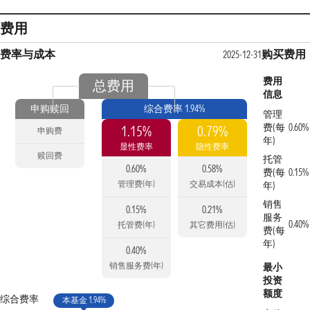
费用
费率与成本
购买费用
2025-12-31
费用
总费用
信息
申购赎回
综合费率 1.94%
管理
费(每
0.60%
1.15%
0.79%
申购费
年)
显性费率
隐性费率
赎回费
托管
0.60%
0.58%
费(每
0.15%
管理费(年)
交易成本(估)
年)
销售
0.15%
0.21%
服务
0.40%
托管费(年)
其它费用(估)
费(每
年)
0.40%
销售服务费(年)
最小
投资
额度
综合费率
本基金 1.94%