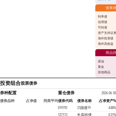
债券
利率债
信用债
可转债
资产支持证
海外投资级
海外高收益
商品
原油
黄金
其他商品
投资组合
股票
债券
券种配置
重仓债券
2026-06-30
债券品种
占净值
同类平均
债券代码
债券名称
占净资产%
019792
25国债19
4.88%
127113
长高转债
0.31%