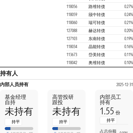
118056
路维转债
0.27%
118059
颀中转债
0.24%
118060
瑞可转债
0.21%
127088
赫达转债
0.20%
127103
东南转债
0.19%
118034
晶能转债
0.16%
113673
岱美转债
0.11%
118042
奥维转债
0.10%
持有人
内部人员持有
2025-12-31
基金经理
高管投研
内部员工
自持
跟投
持有
1.55
未持有
未持有
份
持平
持平
持平
占总份额