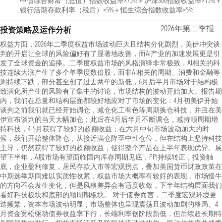
中债综合财富（总值）指数收益率×75%＋沪深300指数收益率×15%＋
银行活期存款利率（税后）×5%＋恒生综合指数收益率×5%
2026年第二季报
投资策略及运作分析
权益方面，2026年二季度权益市场波动巨大且结构分化剧烈，美伊冲突谈
判的开启让全球的风险偏好有了显著地改善，而AI产业的加速发展更是引
发了全球资金的追捧。二季度权益市场的风格演绎非常极致，AI相关的科
技连续大涨产生了多个单季度数倍股，而非AI相关的周期、消费和金融等
则持续下跌，部分甚至创了过去两年的新低，6月后半月市场对于结构极
致演化所产生的风险有了集中的讨论，市场结构的波动开始加大。报告期
内，我们在总量和结构层面都较好地应对了市场的变化：4月初美伊开始
谈判之前我们就已经开始调仓，减仓化工有色等周期换仓科技，并且在美
伊宣布谈判的当天大幅加仓；此后在4月后半月不断调仓，减持顺周期增
持科技，4-5月获得了较好的超额收益；在六月中旬市场波动加大的时
候，我们开始整体降仓，从接近满仓降至中性仓位，但在结构上坚持科技
主导，仍然获得了较好的超额收益，使得整个产品在上半年表现优异。展
望下半年，A股市场有望面临国内库存周期见底，PPI持续转正，投资触
底，企业盈利修复，居民存款入市等宏观拐点，叠加美国货币财政政策在
中期选举期间难以实质性收紧，权益市场大概率有较好的表现，市场慢牛
的方向不会发生变化，但是风格差异会有适度收敛，下半年结构层面我们
看好科技板块和底部的顺周期板块。 对于债券而言，二季度宏观环境更
迭频繁，资本市场波动明显，市场整体也呈现震荡且波动加剧的格局。4
月资金宽松驱动债券收益率下行，长端利率创阶段新低，但后续超长期特