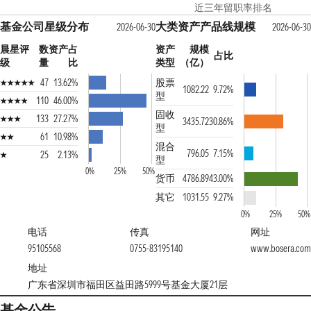
近三年留职率排名
基金公司星级分布
大类资产产品线规模
2026-06-30
2026-06-30
晨星评
数
资产占
资产
规模
占比
级
量
比
类型
（亿）
47
13.62%
股票
1082.22
9.72%
型
110
46.00%
固收
133
27.27%
3435.72
30.86%
型
61
10.98%
混合
796.05
7.15%
25
2.13%
型
0%
25%
50%
货币
4786.89
43.00%
其它
1031.55
9.27%
0%
25%
50%
电话
传真
网址
95105568
0755-83195140
www.bosera.com
地址
广东省深圳市福田区益田路5999号基金大厦21层
基金公告