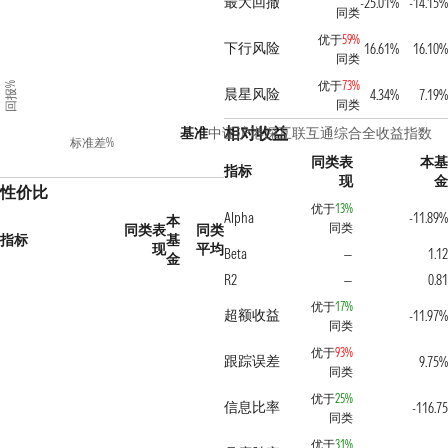
最大回撤
-25.01%
-14.15%
同类
优于
59%
下行风险
16.61%
16.10%
同类
优于
73%
回报%
晨星风险
4.34%
7.19%
同类
相对收益
基准
中证沪港深互联互通综合全收益指数
标准差%
同类表
本基
指标
现
金
性价比
优于
13%
Alpha
-11.89%
本
同类
同类表
同类
指标
基
现
平均
Beta
1.12
—
金
R2
0.81
—
优于
17%
超额收益
-11.97%
同类
优于
93%
跟踪误差
9.75%
同类
优于
25%
信息比率
-116.75
同类
优于
31%