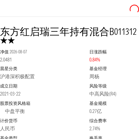
东方红启瑞三年持有混合B
011312
净值
2026-08-07
日涨跌幅
2.0481
0.84%
晨星分类
基金经理
沪港深积极配置
周杨
成立日期
风险等级
2021-03-22
中高风险(R4)
股票投资风格箱
基金规模
中盘平衡
0.27亿
计价货币
综合费率
人民币
2.74%
基金类型
换手率