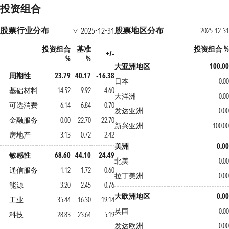
投资组合
股票行业分布
股票地区分布
2025-12-31
2025-12-31
投资组合
基准
投资组合 %
+/-
%
%
大亚洲地区
100.00
周期性
23.79
40.17
-16.38
日本
0.00
基础材料
14.52
9.92
4.60
大洋洲
0.00
可选消费
6.14
6.84
-0.70
发达亚洲
0.00
金融服务
0.00
22.70
-22.70
新兴亚洲
100.00
房地产
3.13
0.72
2.42
美洲
0.00
敏感性
68.60
44.10
24.49
北美
0.00
通信服务
1.12
1.72
-0.60
拉丁美洲
0.00
能源
3.20
2.45
0.76
大欧洲地区
0.00
工业
35.44
16.30
19.14
英国
0.00
科技
28.83
23.64
5.19
发达欧洲
0.00