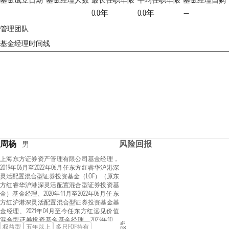
基金成立日期
基金经理人数
最长任职年限
平均任职年限
基金经理自购
0.0年
0.0年
—
管理团队
基金经理时间线
周杨
风险回报
男
上海东方证券资产管理有限公司基金经理，
2019年06月至2022年06月任东方红睿华沪港深
灵活配置混合型证券投资基金（LOF）（原东
方红睿华沪港深灵活配置混合型证券投资基
金）基金经理、2020年11月至2022年06月任 东
方红沪港深灵活配置混合型证券投资基金基
金经理、2021年04月至今任东方红远见价值
混合型证券投资基金基金经理、2023年10月
权益型
五年以上
多只FOF持有
至今任东方红启瑞三年持有期混合型证券投