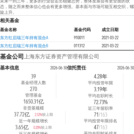
未来一到三年，更多的行业会走出稳健态势，整体发展会有更全面的状
态，随之而来整体信心也会有更多增强。基本面与市场可能互相交织，螺
旋上升。
相关基金
基金名称
基金代码
成立日期
东方红启瑞三年持有混合A
910011
2021-03-22
东方红启瑞三年持有混合B
011312
2021-03-22
基金公司
上海东方证券资产管理有限公司
基本信息
信托责任
2026-06-30
2026-06-30
39
4.28年
基金经理人数
平均投管年限
270
3.19年
管理基金
平均在职时长
1650.31亿
72.73%
非货基规模
近三年留职率
37.72亿
71
/163
较上期
2.52%
近一年规模增长
平均投管年限排名
3.65亿
47
/163
较上期
0.20%
平均在职时长排名
近三年规模增长