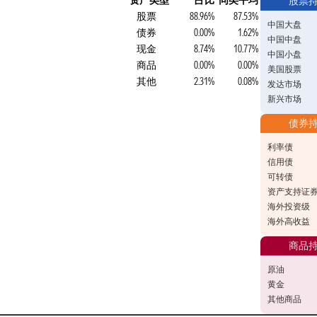
资产类型
占比
同类平均
股票
股票
88.96%
87.53%
中国大盘
债券
0.00%
1.62%
中国中盘
现金
8.74%
10.77%
中国小盘
商品
0.00%
0.00%
美国股票
其他
2.31%
0.08%
发达市场
新兴市场
债券
利率债
信用债
可转债
资产支持证
海外投资级
海外高收益
商品
原油
黄金
其他商品