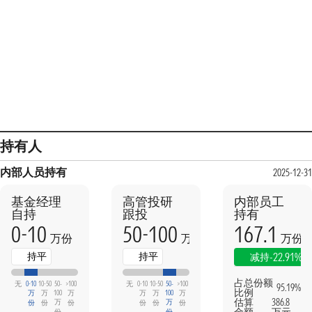
持有人
内部人员持有
2025-12-31
基金经理
高管投研
内部员工
自持
跟投
持有
0-10
50-100
167.1
万份
万份
万份
持平
持平
-22.91%
减持
占总份额
无
0-10
10-50
50-
>100
无
0-10
10-50
50-
>100
95.19%
比例
万
万
100
万
万
万
100
万
估算
386.8
万
万
份
份
份
份
份
份
份
份