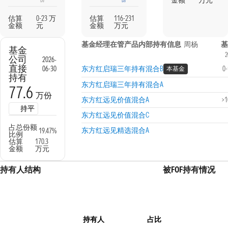
金额
万元
估算
0-23 万
估算
116-231
金额
元
金额
万元
基金经理在管产品内部持有信息
周杨
基
基金
2
公司
2026-
直接
06-30
东方红启瑞三年持有混合B
0
本基金
持有
东方红启瑞三年持有混合A
77.6
万份
东方红远见价值混合A
>
持平
东方红远见价值混合C
占总份额
东方红远见精选混合A
19.47%
比例
估算
170.3
金额
万元
持有人结构
被FOF持有情况
持有人
占比