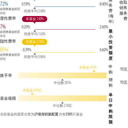
收取
72%
0.59%
8.40%
务
销售
在同类基金的百
费
同类平均 2.48%
服务
分位
(每
显性费率
费
本基金 1.40%
年)
7%
0.20%
2.60%
最
在同类基金的百
同类平均 1.62%
分位
小
隐性费率
本基金 1.34%
投
资
85%
-0.39%
6.60%
额
在同类基金的百
同类平均 0.86%
度
分位
申
本基金 651%
10元
购
换手率
增
10元
中位数 287%
购
本基金 0.41亿
单
基金规模
日
申
中位数 2.10亿
购
当前基金的晨星分类为
沪港深积极配置
共有
2385
只基金
限
额