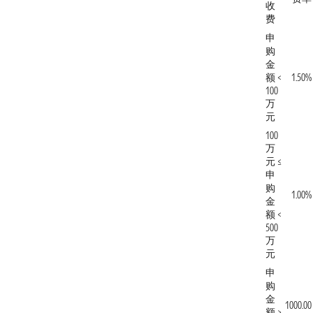
收
费
申
购
金
额 <
1.50%
100
万
元
100
万
元 ≤
申
购
1.00%
金
额 <
500
万
元
申
购
金
1000.00
额 ≥