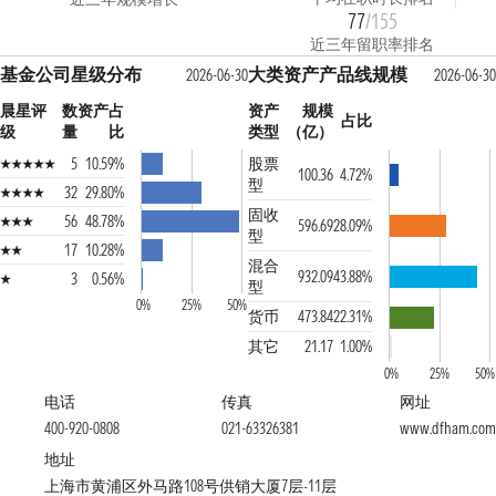
77
/155
近三年留职率排名
基金公司星级分布
大类资产产品线规模
2026-06-30
2026-06-30
晨星评
数
资产占
资产
规模
占比
级
量
比
类型
（亿）
5
10.59%
股票
100.36
4.72%
型
32
29.80%
固收
56
48.78%
596.69
28.09%
型
17
10.28%
混合
932.09
43.88%
3
0.56%
型
0%
25%
50%
货币
473.84
22.31%
其它
21.17
1.00%
0%
25%
50%
电话
传真
网址
400-920-0808
021-63326381
www.dfham.com
地址
上海市黄浦区外马路108号供销大厦7层-11层