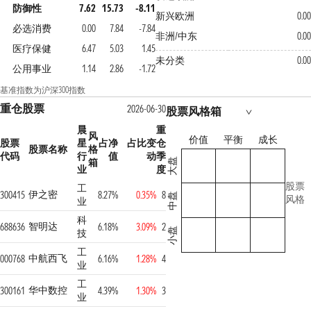
防御性
7.62
15.73
-8.11
新兴欧洲
0.00
必选消费
0.00
7.84
-7.84
非洲/中东
0.00
医疗保健
6.47
5.03
1.45
未分类
0.00
公用事业
1.14
2.86
-1.72
基准指数为沪深300指数
重仓股票
2026-06-30
股票风格箱
晨
重
风
价值
平衡
成长
股票
星
占净
占比变
仓
股票名称
格
代码
行
值
动
季
箱
大盘
业
度
股票
工
伊之密
300415
8.27%
0.35%
8
中盘
风格
业
科
智明达
688636
6.18%
3.09%
2
小盘
技
工
中航西飞
000768
6.16%
1.28%
4
业
工
华中数控
300161
4.39%
1.30%
3
业