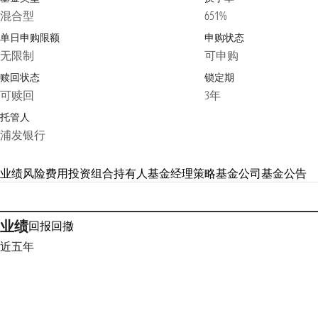
混合型
651%
单日申购限额
申购状态
无限制
可申购
赎回状态
锁定期
可赎回
3年
托管人
浦发银行
业绩
风险
费用
投资组合
持有人
基金经理
策略
基金公司
基金公告
业绩
回报
回撤
近五年