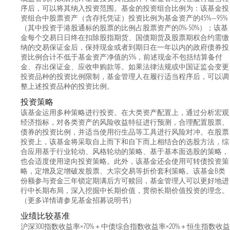
序后，可以将其纳入投资范围。基金的投资组合比例为：该基金投
资组合中股票资产（含存托凭证）投资比例为基金资产的45%—95%
（其中投资于港股通标的股票的比例占股票资产的0%-50%）；该基
金每个交易日日终在扣除股指期货、国债期货及股票期权合约需缴
纳的交易保证金后，保持现金或者到期日在一年以内的政府债券投
资比例合计不低于基金资产净值的5%，前述现金不包括结算备付
金、存出保证金、应收申购款等。如果法律法规或中国证监会变更
投资品种的投资比例限制，基金管理人在履行适当程序后，可以调
整上述投资品种的投资比例。
投资策略
该基金运用多种策略进行投资。在大类资产配置上，通过分析宏观
经济指标，对各类资产的风险收益特征进行预测，合理配置股票、
债券的投资比例，并适当使用衍生品等工具进行风险对冲。在股票
投资上，该基金将采取自上而下和自下而上相结合的选股方法，综
合应用基于行业轮动、风格轮动的策略、基于基本面选股的策略，
也会适度使用逆向投资策略。此外，该基金还会使用可转债投资策
略，定增及定增破发股票、大宗交易等折价套利策略。该基金B类
份额参与资金三年锁定期满后方可赎回，基金管理人可以更好地进
行中长期布局，深入挖掘中长期价值，贯彻长期价值投资的理念。
（更多详情请参见基金招募说明书）
业绩比较基准
沪深300指数收益率×70%＋中债综合指数收益率×20%＋恒生指数收益