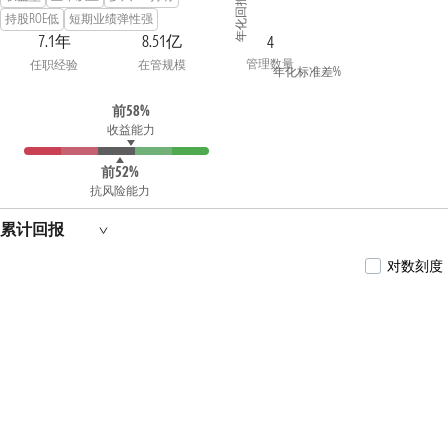
年化回报 %
资基金基金经理、2023年11月至今任东方红
持股ROE低
短期业绩弹性强
远见领航混合型发起式证券投资基金基金经
7.1年
8.51亿
4
理。上海交通大学经济学硕士。曾任上海东
管理数量
任职经验
在管规模
方证券资产管理公司行业研究员。具备证券
年化标准差%
投资基金从业资格。
前58%
收益能力
前52%
抗风险能力
累计回报
对数刻度