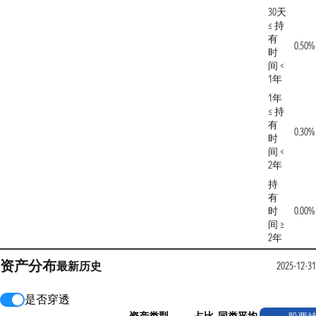
30天
≤ 持
有
0.50%
时
间 <
1年
1年
≤ 持
有
0.30%
时
间 <
2年
持
有
时
0.00%
间 ≥
2年
资产分布
最新
历史
2025-12-31
是否穿透