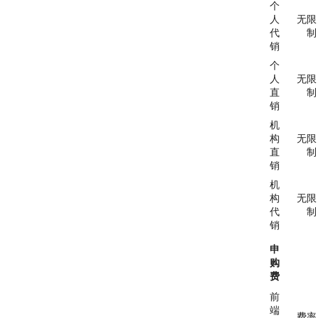
个
人
无限
代
制
销
个
人
无限
直
制
销
机
构
无限
直
制
销
机
构
无限
代
制
销
申
购
费
前
端
费率