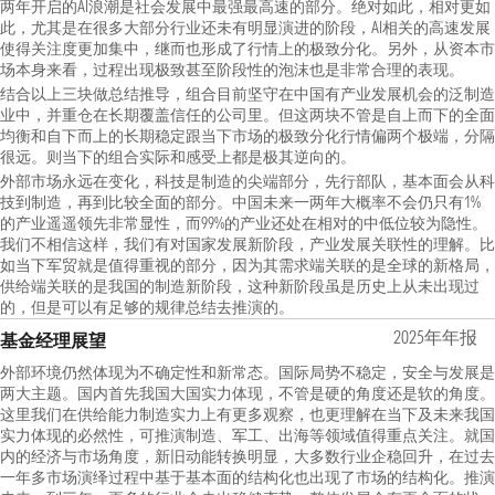
两年开启的AI浪潮是社会发展中最强最高速的部分。绝对如此，相对更如
此，尤其是在很多大部分行业还未有明显演进的阶段，AI相关的高速发展
使得关注度更加集中，继而也形成了行情上的极致分化。另外，从资本市
场本身来看，过程出现极致甚至阶段性的泡沫也是非常合理的表现。
结合以上三块做总结推导，组合目前坚守在中国有产业发展机会的泛制造
业中，并重仓在长期覆盖信任的公司里。但这两块不管是自上而下的全面
均衡和自下而上的长期稳定跟当下市场的极致分化行情偏两个极端，分隔
很远。则当下的组合实际和感受上都是极其逆向的。
外部市场永远在变化，科技是制造的尖端部分，先行部队，基本面会从科
技到制造，再到比较全面的部分。中国未来一两年大概率不会仍只有1%
的产业遥遥领先非常显性，而99%的产业还处在相对的中低位较为隐性。
我们不相信这样，我们有对国家发展新阶段，产业发展关联性的理解。比
如当下军贸就是值得重视的部分，因为其需求端关联的是全球的新格局，
供给端关联的是我国的制造新阶段，这种新阶段虽是历史上从未出现过
的，但是可以有足够的规律总结去推演的。
2025年年报
基金经理展望
外部环境仍然体现为不确定性和新常态。国际局势不稳定，安全与发展是
两大主题。国内首先我国大国实力体现，不管是硬的角度还是软的角度。
这里我们在供给能力制造实力上有更多观察，也更理解在当下及未来我国
实力体现的必然性，可推演制造、军工、出海等领域值得重点关注。就国
内的经济与市场角度，新旧动能转换明显，大多数行业企稳回升，在过去
一年多市场演绎过程中基于基本面的结构化也出现了市场的结构化。推演