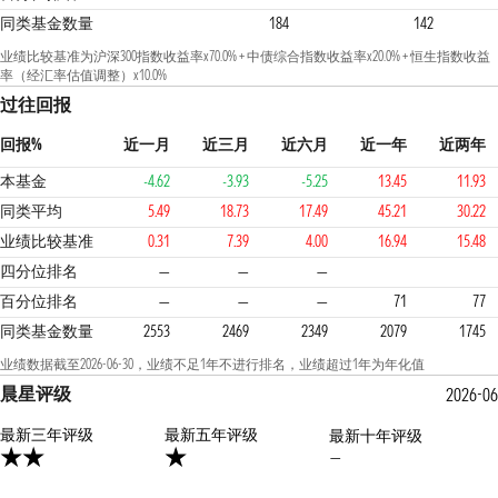
同类基金数量
184
142
业绩比较基准为沪深300指数收益率x70.0% + 中债综合指数收益率x20.0% + 恒生指数收益
率（经汇率估值调整）x10.0%
过往回报
回报%
近一月
近三月
近六月
近一年
近两年
本基金
-4.62
-3.93
-5.25
13.45
11.93
同类平均
5.49
18.73
17.49
45.21
30.22
业绩比较基准
0.31
7.39
4.00
16.94
15.48
3
4
4
四分位排名
—
—
—
百分位排名
—
—
—
71
77
同类基金数量
2553
2469
2349
2079
1745
业绩数据截至2026-06-30，业绩不足1年不进行排名，业绩超过1年为年化值
晨星评级
2026-06
最新三年评级
1星
最新五年评级
最新十年评级
—