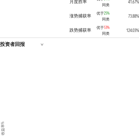
月度胜率
41.67%
同类
优于
25%
涨势捕获率
73.88%
同类
优于
53%
跌势捕获率
124.03%
同类
投资者回报
收益率%