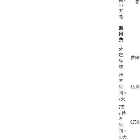
元
500
万
元
赎
回
费
分
层
费率
标
准
持
有
时
1.50%
间 <
7天
7天
≤ 持
有
0.75%
时
间 <
30天