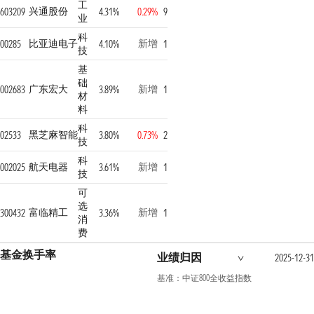
工
兴通股份
603209
4.31%
0.29%
9
业
科
比亚迪电子
新增
00285
4.10%
1
技
基
础
广东宏大
新增
002683
3.89%
1
材
料
科
黑芝麻智能
02533
3.80%
0.73%
2
技
科
航天电器
新增
002025
3.61%
1
技
可
选
富临精工
新增
300432
3.36%
1
消
费
基金换手率
业绩归因
2025-12-31
基准：中证800全收益指数