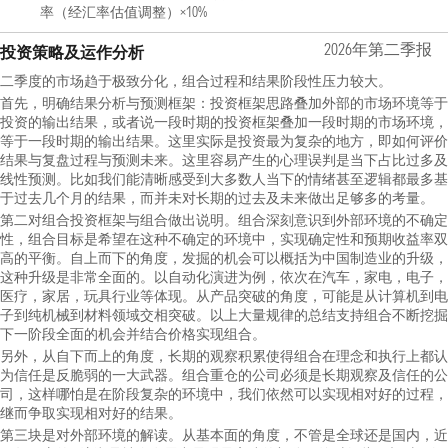
率（经汇率估值调整）×10%
2026年第二季报
投资策略及运作分析
二季度的市场趋于极致分化，组合过程和结果阶段性压力较大。
首先，明确结果分析与预测框架：投资框架思路叠加外部的市场环境等于
投资的输出结果，或者说一段时期的投资框架叠加一段时期的市场环境，
等于一段时期的输出结果。这里实际是投资最为复杂的地方，即如何评价
结果与复盘过程与预测未来。这里容易产生的心理误判是当下占比过多及
线性预测。比如我们能清晰感受到大多数人当下的情绪甚至逻辑都最多基
于过去几个月的结果，而并未对长期的过去及未来做出足够多的考量。
第二对组合投资框架与组合做出说明。组合深刻意识到外部环境的不确定
性，组合目标是希望在这种不确定的环境中，实现确定性和预期收益率双
高的平衡。自上而下的角度，发掘的机会可以概括为中国制造业的升级，
这种升级是非常全面的。以自动化演进为例，依次在汽车，家电，电子，
医疗，家居，玩具行业等体现。从产品突破的角度，可能是从计算机到电
子到纯机械到材料领域交相突破。以上大量规律的总结支持组合不断挖掘
下一阶段全面的机会并结合价格实现组合。
另外，从自下而上的角度，长期的观察积累使得组合在理念和执行上都认
为信任是反脆弱的一大武器。组合重仓的公司必须是长期观察及信任的公
司，这样哪怕是在阶段复杂的环境中，我们依然可以实现相对好的过程，
继而争取实现相对好的结果。
第三块是对外部环境的解读。从基本面的角度，不管是全球还是国内，近