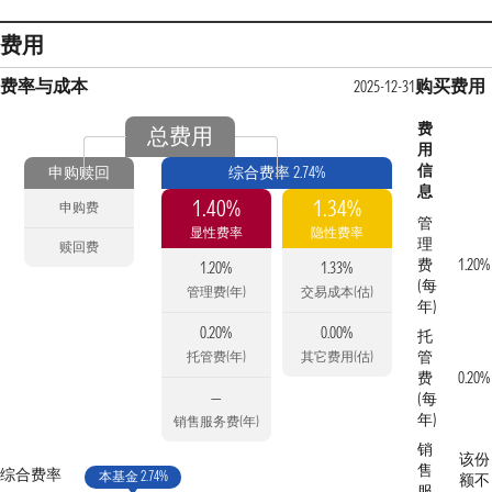
费用
费率与成本
购买费用
2025-12-31
费
总费用
用
信
申购赎回
综合费率 2.74%
息
1.40%
1.34%
申购费
管
显性费率
隐性费率
理
赎回费
费
1.20%
1.20%
1.33%
(每
管理费(年)
交易成本(估)
年)
0.20%
0.00%
托
管
托管费(年)
其它费用(估)
费
0.20%
—
(每
年)
销售服务费(年)
销
该份
售
综合费率
本基金 2.74%
额不
服