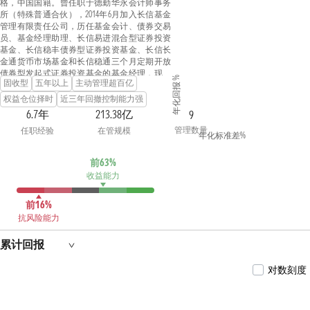
格，中国国籍。曾任职于德勤华永会计师事务
所（特殊普通合伙），2014年6月加入长信基金
管理有限责任公司，历任基金会计、债券交易
员、基金经理助理、长信易进混合型证券投资
基金、长信稳丰债券型证券投资基金、长信长
金通货币市场基金和长信稳通三个月定期开放
债券型发起式证券投资基金的基金经理，现任
年化回报 %
固收型
五年以上
主动管理超百亿
现金理财部副总监、长信富瑞两年定期开放债
券型证券投资基金、长信稳势纯债债券型证券
权益仓位择时
近三年回撤控制能力强
投资基金、长信30天滚动持有短债债券型证券
6.7年
213.38亿
9
投资基金、长信稳航30天持有期中短债债券型
管理数量
任职经验
在管规模
证券投资基金、长信90天滚动持有债券型证券
年化标准差%
投资基金、长信稳固60天滚动持有债券型证券
投资基金、长信120天滚动持有债券型证券投资
前63%
基金和长信中证同业存单AAA指数7天持有期证
收益能力
券投资基金的基金经理。
前16%
抗风险能力
累计回报
对数刻度