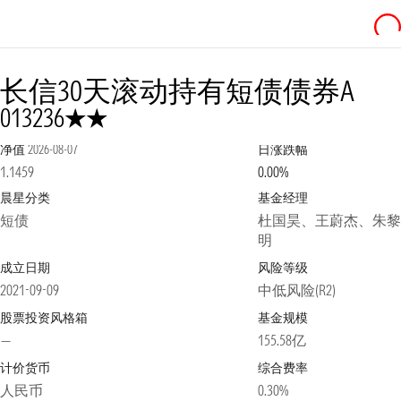
长信30天滚动持有短债债券A
2星
013236
净值
2026-08-07
日涨跌幅
1.1459
0.00%
晨星分类
基金经理
短债
杜国昊、王蔚杰、朱黎
明
成立日期
风险等级
2021-09-09
中低风险(R2)
股票投资风格箱
基金规模
—
155.58亿
计价货币
综合费率
人民币
0.30%