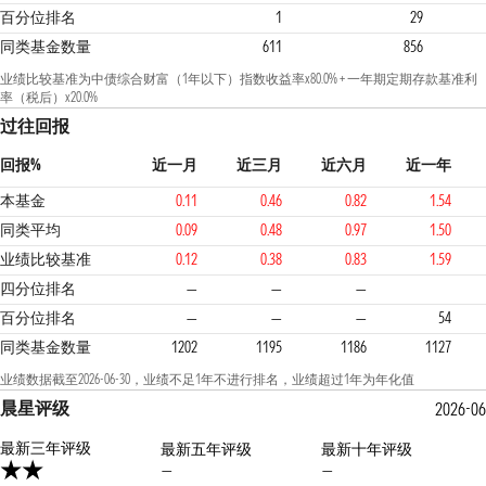
百分位排名
1
29
同类基金数量
611
856
业绩比较基准为中债综合财富（1年以下）指数收益率x80.0% + 一年期定期存款基准利
率（税后）x20.0%
过往回报
回报%
近一月
近三月
近六月
近一年
本基金
0.11
0.46
0.82
1.54
同类平均
0.09
0.48
0.97
1.50
业绩比较基准
0.12
0.38
0.83
1.59
3
3
四分位排名
—
—
—
百分位排名
—
—
—
54
同类基金数量
1202
1195
1186
1127
业绩数据截至2026-06-30，业绩不足1年不进行排名，业绩超过1年为年化值
晨星评级
2026-06
最新三年评级
最新五年评级
最新十年评级
—
—