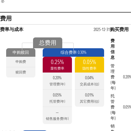
费用
费率与成本
购买费用
2025-12-31
费
总费用
用
信
申购赎回
综合费率 0.30%
息
0.25%
0.05%
申购费
管
显性费率
隐性费率
理
赎回费
费
0.20
0.20%
0.04%
(每
管理费(年)
交易成本(估)
年)
0.05%
0.01%
托
管
托管费(年)
其它费用(估)
费
0.05
—
(每
年)
销售服务费(年)
销