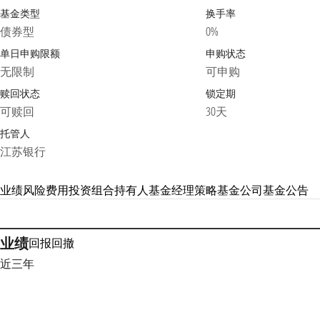
基金类型
换手率
债券型
0%
单日申购限额
申购状态
无限制
可申购
赎回状态
锁定期
可赎回
30天
托管人
江苏银行
业绩
风险
费用
投资组合
持有人
基金经理
策略
基金公司
基金公告
业绩
回报
回撤
近三年