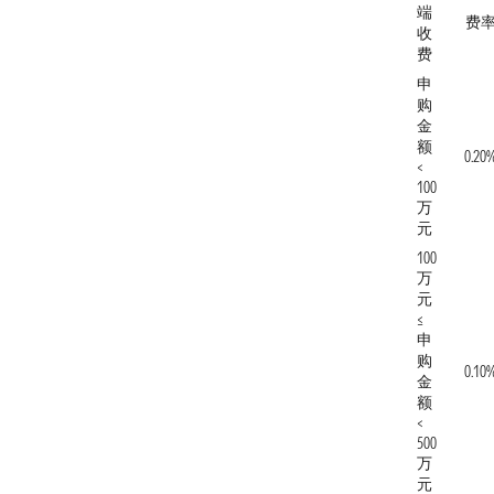
端
费
收
费
申
购
金
额
0.20
<
100
万
元
100
万
元
≤
申
购
0.10
金
额
<
500
万
元