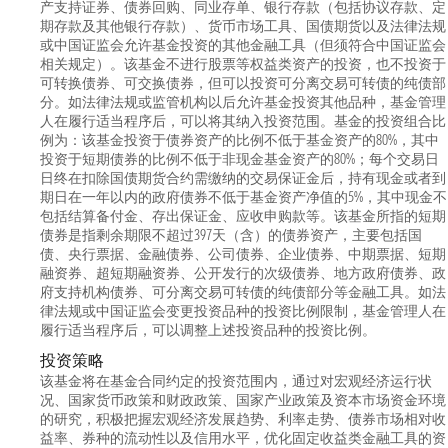
产支持证券、债券回购、同业存单、银行存款（包括协议存款、定
期存款及其他银行存款）、货币市场工具、国债期货以及法律法规
或中国证监会允许基金投资的其他金融工具（但须符合中国证监会
相关规定）。该基金不进行股票等权益类资产的投资，也不投资于
可转换债券、可交换债券，但可以投资可分离交易可转债的纯债部
分。如法律法规或监管机构以后允许基金投资其他品种，基金管理
人在履行适当程序后，可以将其纳入投资范围。基金的投资组合比
例为：该基金投资于债券资产的比例不低于基金资产的80%，其中
投资于短期债券的比例不低于非现金基金资产的80%；每个交易日
日终在扣除国债期货合约需缴纳的交易保证金后，持有现金或者到
期日在一年以内的政府债券不低于基金资产净值的5%，其中现金不
包括结算备付金、存出保证金、应收申购款等。该基金所指的短期
债券是指剩余期限不超过397天（含）的债券资产，主要包括国
债、央行票据、金融债券、公司债券、企业债券、中期票据、短期
融资券、超短期融资券、公开发行的次级债券、地方政府债券、政
府支持机构债券、可分离交易可转债的纯债部分等金融工具。如法
律法规或中国证监会变更投资品种的投资比例限制，基金管理人在
履行适当程序后，可以调整上述投资品种的投资比例。
投资策略
该基金将在基金合同约定的投资范围内，通过对宏观经济运行状
况、国家货币政策和财政政策、国家产业政策及资本市场资金环境
的研究，积极把握宏观经济发展趋势、利率走势、债券市场相对收
益率、券种的流动性以及信用水平，优化固定收益类金融工具的资