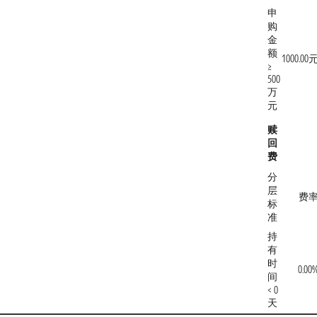
申
购
金
额
1000.00
≥
500
万
元
赎
回
费
分
层
费
标
准
持
有
时
0.00
间
< 0
天