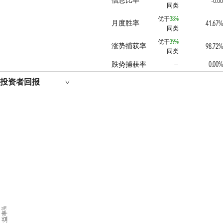
信息比率
-0.00
同类
优于
38%
月度胜率
41.67%
同类
优于
39%
涨势捕获率
98.72%
同类
跌势捕获率
0.00%
—
投资者回报
收益率%