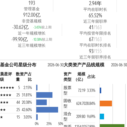
193
2.94年
管理基金
平均在职时长
912.00亿
65.52%
非货基规模
近三年留职率
-30.62亿
41
/163
较上期
-3.45%
近一年规模增长
平均投管年限排名
-99.90亿
67
/163
较上期
-10.38%
平均在职时长排名
近三年规模增长
93
/155
近三年留职率排名
基金公司星级分布
大类资产产品线规模
2026-06-30
2026-06-30
晨星评
数
资产占
资产
规模
占比
级
量
比
类型
（亿）
5
2.15%
股票
72.19
3.33%
型
25
31.81%
固收
44
20.38%
624.70
28.84%
型
25
42.60%
混合
209.80
9.69%
15
3.05%
型
0%
25%
50%
货币
1254.02
57.90%