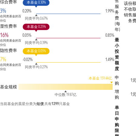
售
综合费率
本基金 0.30%
该份
服
不收
3%
0.20%
1.99%
务
销售
在同类基金的百
费
同类平均 0.67%
务
分位
(每
显性费率
本基金 0.25%
年)
16%
0.05%
0.85%
最
在同类基金的百
同类平均 0.39%
分位
小
隐性费率
本基金 0.05%
投
资
7%
-0.02%
1.49%
额
在同类基金的百
同类平均 0.27%
度
分位
申
本基金 159.44亿
1
购
基金规模
增
1
中位数 19.87亿
购
当前基金的晨星分类为
短债
共有
1299
只基金
单
日
申
购
限