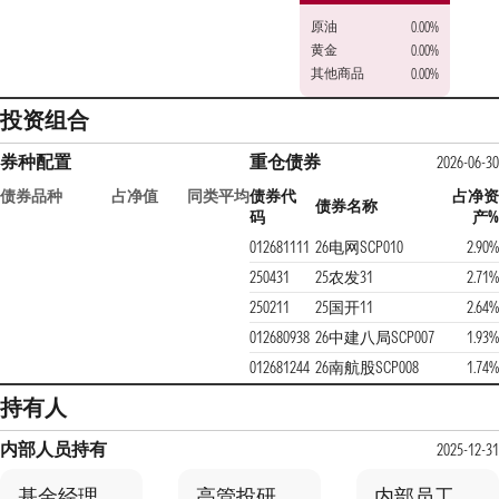
原油
0.00%
黄金
0.00%
其他商品
0.00%
投资组合
券种配置
重仓债券
2026-06-30
债券品种
占净值
同类平均
债券代
占净资
债券名称
码
产%
012681111
26电网SCP010
2.90%
250431
25农发31
2.71%
250211
25国开11
2.64%
012680938
26中建八局SCP007
1.93%
012681244
26南航股SCP008
1.74%
持有人
内部人员持有
2025-12-31
基金经理
高管投研
内部员工