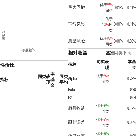
优于
96%
最大回撤
-0.01%
-0.11%
同类
优于
下行风险
0.00%
0.11%
100%
同
类
回报%
优于
92%
晨星风险
0.00%
0.00%
同类
标准差%
相对收益
基准
同类平均
同类表
本基
指标
性价比
现
金
本
优于
76%
同类表
同类
Alpha
0.28%
指标
基
同类
现
平均
金
Beta
0.30
—
R2
0.64
—
优于
39%
超额收益
-0.02%
同类
优于
55%
跟踪误差
0.20%
同类
优于
38%