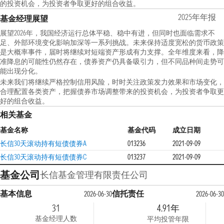
的投资机会，为投资者争取更好的组合收益。
2025年年报
基金经理展望
展望2026年，我国经济运行总体平稳、稳中有进，但同时也面临需求不
足、外部环境变化影响加深等一系列挑战。未来保持适度宽松的货币政策
是大概率事件，届时将继续对短端资产形成有力支撑。全年维度来看，降
准降息的可能性仍然存在，债券资产仍具备吸引力，但不同品种间走势可
能出现分化。
未来我们将继续严格控制信用风险，时时关注政策发力效果和市场变化，
合理配置各类资产，把握债券市场调整带来的投资机会，为投资者争取更
好的组合收益。
相关基金
基金名称
基金代码
成立日期
长信30天滚动持有短债债券A
013236
2021-09-09
长信30天滚动持有短债债券C
013237
2021-09-09
基金公司
长信基金管理有限责任公司
基本信息
信托责任
2026-06-30
2026-06-30
31
4.91年
基金经理人数
平均投管年限