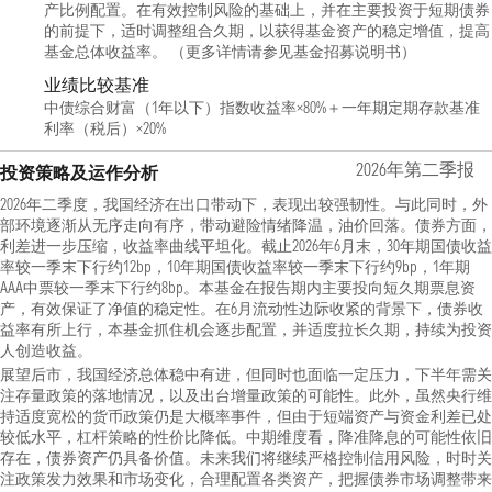
产比例配置。在有效控制风险的基础上，并在主要投资于短期债券
的前提下，适时调整组合久期，以获得基金资产的稳定增值，提高
基金总体收益率。 （更多详情请参见基金招募说明书）
业绩比较基准
中债综合财富（1年以下）指数收益率×80%＋一年期定期存款基准
利率（税后）×20%
2026年第二季报
投资策略及运作分析
2026年二季度，我国经济在出口带动下，表现出较强韧性。与此同时，外
部环境逐渐从无序走向有序，带动避险情绪降温，油价回落。债券方面，
利差进一步压缩，收益率曲线平坦化。截止2026年6月末，30年期国债收益
率较一季末下行约12bp，10年期国债收益率较一季末下行约9bp，1年期
AAA中票较一季末下行约8bp。本基金在报告期内主要投向短久期票息资
产，有效保证了净值的稳定性。在6月流动性边际收紧的背景下，债券收
益率有所上行，本基金抓住机会逐步配置，并适度拉长久期，持续为投资
人创造收益。
展望后市，我国经济总体稳中有进，但同时也面临一定压力，下半年需关
注存量政策的落地情况，以及出台增量政策的可能性。此外，虽然央行维
持适度宽松的货币政策仍是大概率事件，但由于短端资产与资金利差已处
较低水平，杠杆策略的性价比降低。中期维度看，降准降息的可能性依旧
存在，债券资产仍具备价值。未来我们将继续严格控制信用风险，时时关
注政策发力效果和市场变化，合理配置各类资产，把握债券市场调整带来