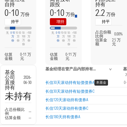
自持
跟投
持有
0-10
0-10
2.2
万份
万份
万份
本期
上期
持平
增持
持平
占总份额
无
0-10
10-50
50-
>100
无
0-10
10-50
50-
>100
0.00%
比例
万
万
100
万
万
万
100
万
估算金
2.5 万
万
万
份
份
份
份
份
份
额
元
份
份
估算
0-11 万
估算
0-11 万
金额
元
金额
元
基金经理在管产品内部持有信息
基
基金
2
公司
2026-
直接
06-30
长信30天滚动持有短债债券A
0
本基金
持有
长信30天滚动持有短债债券C
未持有
长信120天滚动持有债券A
长信120天滚动持有债券C
占总份额比
—
例
长信180天持有债券A
估算金额
—