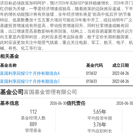
济目标必须政策加码呵护，预计2026年实际GDP保持稳健增长。2026年开门
红仍较为关键，一季度经济增速或较高，随着政策的边际效应递减，下半
年的增长动能预计将有所放缓，全年经济增长将是“前高中低后升”的节奏
特征。低基数叠加十五五重大项目可能在26年集中开工，或拉动明年广义
基建投资增速或有所提高，带动投资增速回升。同时社零增速或略有回
落，出口增速受高基数影响有所回落。结构上，当前容易凝聚市场共识方
向主要是内需和科技，此时应多思考边际改善，敢于定价长期积极因素，
此时应该更加关注中期景气线索，重点关注电新、军工、航天、电子、机
械、有色、化工等行业。
相关基金
基金名称
基金代码
成立日期
富国利享回报12个月持有期混合A
013632
2022-04-26
富国利享回报12个月持有期混合C
013633
2022-04-26
基金公司
富国基金管理有限公司
基本信息
信托责任
2026-06-30
2026-06-30
112
5.65年
基金经理人数
平均投管年限
889
3.76年
管理基金
平均在职时长