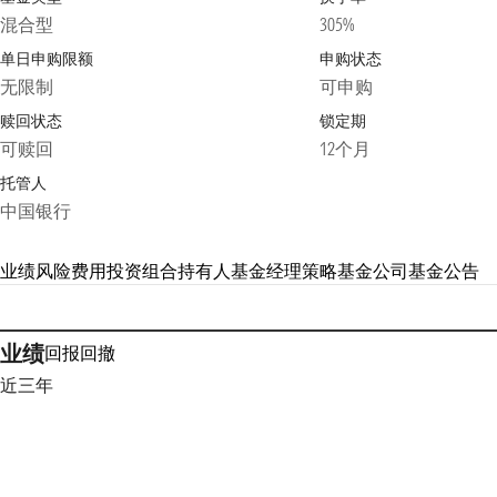
混合型
305%
单日申购限额
申购状态
无限制
可申购
赎回状态
锁定期
可赎回
12个月
托管人
中国银行
业绩
风险
费用
投资组合
持有人
基金经理
策略
基金公司
基金公告
业绩
回报
回撤
近三年