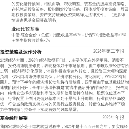
的变化进行预测，相机而动、积极调整。该基金的股票投资策略、
存托凭证投资策略、股指期货投资策略、国债期货投资策略、股票
期权投资策略、资产支持证券投资策略详见法律文件。 （更多详
情请参见基金招募说明书）
业绩比较基准
中债-综合全价（总值）指数收益率×80%＋沪深300指数收益率×15%
＋恒生指数收益率×5%
2026年第二季报
投资策略及运作分析
宏观经济方面，2026年经济取得开门红，主要体现在外需更强、消费不
弱、投资增速明显修复，表现整体好于市场预期，但二季度以来经济有所
走弱，经济K型分化显著，消费和投资增速均转负，且投资三大项均深度
负增，仅出口增速仍维持高位，经济结构分化。与此同时，PPI和CPI有所
回升。预计下半年的经济增长动能将有所放缓，四季度由于低基数经济增
速或阶段性回升，全年经济增长将是“前高中低后升”的节奏特征。 报告期
内，纯债仓位择机调整利率债久期和信用债持仓结构。股票仓位基本平
稳，行业配置上依旧更偏好基本面处于景气上升周期、行业供给格局较
优，符合当前政策支持方向的优质行业投资机会。转债仓位亦维持平稳，
力争在回撤可控条件下实现有效的风险暴露。
2025年年报
基金经理展望
我国宏观经济处于结构转型过程中，2026年是十五五开局之年，要实现经