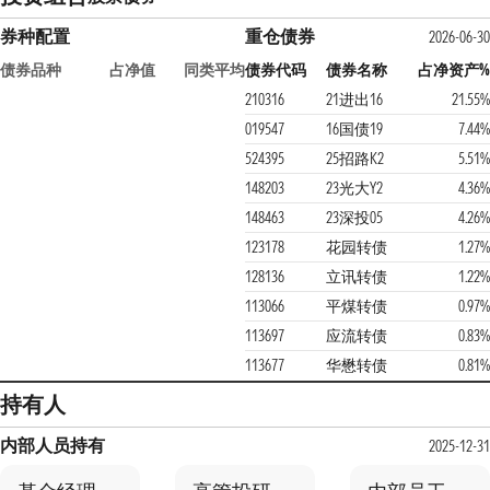
券种配置
重仓债券
2026-06-30
债券品种
占净值
同类平均
债券代码
债券名称
占净资产%
210316
21进出16
21.55%
019547
16国债19
7.44%
524395
25招路K2
5.51%
148203
23光大Y2
4.36%
148463
23深投05
4.26%
123178
花园转债
1.27%
128136
立讯转债
1.22%
113066
平煤转债
0.97%
113697
应流转债
0.83%
113677
华懋转债
0.81%
持有人
内部人员持有
2025-12-31