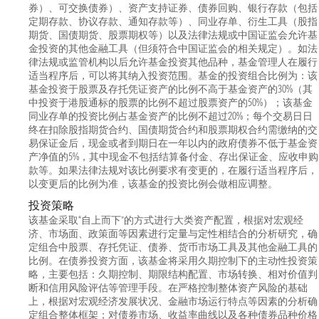
券）、可交换债券）、资产支持证券、债券回购、银行存款（包括
定期存款、协议存款、通知存款等）、同业存单、衍生工具（股指
期货、国债期货、股票期权等）以及法律法规或中国证监会允许基
金投资的其他金融工具（但须符合中国证监会的相关规定）。如法
律法规或监管机构以后允许基金投资其他品种，基金管理人在履行
适当程序后，可以将其纳入投资范围。基金的投资组合比例为：该
基金投资于股票及存托凭证资产的比例不高于基金资产的30%（其
中投资于港股通标的股票的比例不超过股票资产的50%）；该基金
同业存单的投资比例占基金资产的比例不超过20%；每个交易日日
终在扣除股指期货合约、国债期货合约和股票期权合约需缴纳的交
易保证金后，现金或者到期日在一年以内的政府债券不低于基金资
产净值的5%，其中现金不包括结算备付金、存出保证金、应收申购
款等。如果法律法规对该比例要求有变更的，在履行适当程序后，
以变更后的比例为准，该基金的投资比例会做相应调整。
投资策略
该基金采取“自上而下”的方式进行大类资产配置，根据对宏观经
济、市场面、政策面等因素进行定量与定性相结合的分析研究，确
定组合中股票、存托凭证、债券、货币市场工具及其他金融工具的
比例。在债券投资方面，该基金将采用久期控制下的主动性投资策
略，主要包括：久期控制、期限结构配置、市场转换、相对价值判
断和信用风险评估等管理手段。在严格控制整体资产风险的基础
上，根据对宏观经济发展状况、金融市场运行特点等因素的分析确
定组合整体框架；对债券市场、收益率曲线以及各种债券品种价格