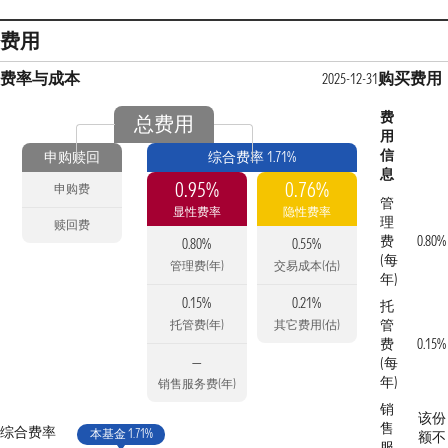
费用
费率与成本
购买费用
2025-12-31
费
总费用
用
信
申购赎回
综合费率 1.71%
息
0.95%
0.76%
申购费
管
显性费率
隐性费率
理
赎回费
费
0.80%
0.80%
0.55%
(每
管理费(年)
交易成本(估)
年)
0.15%
0.21%
托
管
托管费(年)
其它费用(估)
费
0.15%
—
(每
年)
销售服务费(年)
销
该份
售
综合费率
本基金 1.71%
额不
服