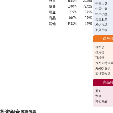
股票
18.85%
20.26%
中国大盘
债券
63.04%
72.42%
中国中盘
现金
2.22%
8.71%
中国小盘
商品
0.00%
0.79%
美国股票
其他
15.89%
-2.19%
发达市场
新兴市场
债券
利率债
信用债
可转债
资产支持证
海外投资级
海外高收益
商品
原油
黄金
其他商品
投资组合
股票
债券