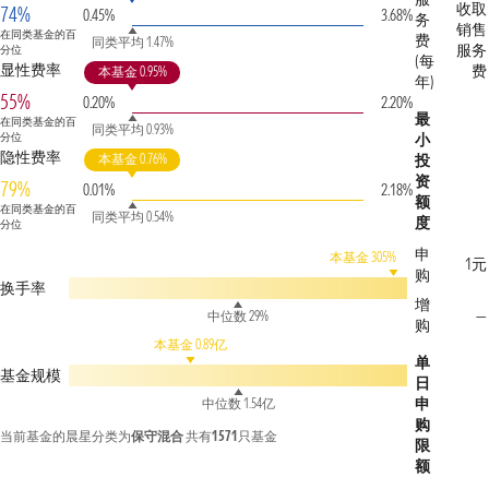
收取
74%
0.45%
3.68%
务
销售
在同类基金的百
费
同类平均 1.47%
服务
分位
(每
显性费率
费
本基金 0.95%
年)
55%
0.20%
2.20%
最
在同类基金的百
同类平均 0.93%
分位
小
隐性费率
本基金 0.76%
投
资
79%
0.01%
2.18%
额
在同类基金的百
同类平均 0.54%
度
分位
申
本基金 305%
1元
购
换手率
增
—
中位数 29%
购
本基金 0.89亿
单
基金规模
日
申
中位数 1.54亿
购
当前基金的晨星分类为
保守混合
共有
1571
只基金
限
额