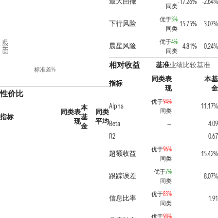
最大回撤
-17.26%
-2.64%
同类
优于
3%
下行风险
15.75%
3.07%
同类
优于
4%
回报%
晨星风险
4.81%
0.24%
同类
相对收益
基准
业绩比较基准
标准差%
同类表
本基
指标
现
金
性价比
优于
94%
Alpha
11.17%
本
同类
同类表
同类
指标
基
现
平均
Beta
4.09
—
金
R2
0.67
—
优于
96%
超额收益
15.42%
同类
优于
7%
跟踪误差
8.07%
同类
优于
83%
信息比率
1.91
同类
优于
98%