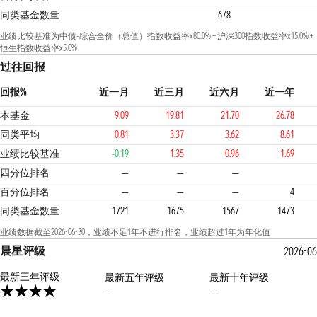
同类基金数量
678
业绩比较基准为中债-综合全价（总值）指数收益率x80.0% + 沪深300指数收益率x15.0% +
恒生指数收益率x5.0%
过往回报
回报%
近一月
近三月
近六月
近一年
本基金
9.09
19.81
21.70
26.78
同类平均
0.81
3.37
3.62
8.61
业绩比较基准
-0.19
1.35
0.96
1.69
1
1
四分位排名
—
—
—
百分位排名
—
—
—
4
同类基金数量
1721
1675
1567
1473
业绩数据截至2026-06-30，业绩不足1年不进行排名，业绩超过1年为年化值
晨星评级
2026-06
最新三年评级
最新五年评级
最新十年评级
—
—