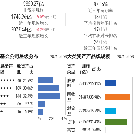
9850.27亿
87.36%
非货基规模
近三年留职率
1746.96亿
18
/163
较上期
24.02%
近一年规模增长
平均投管年限排名
3077.44亿
17
/163
较上期
50.22%
平均在职时长排名
近三年规模增长
24
/155
近三年留职率排名
基金公司星级分布
大类资产产品线规模
2026-06-30
2026-06-30
晨星评
数
资产占
资产
规模
占比
级
量
比
类型
（亿）
48
21.59%
股票
2343.39
16.31%
型
109
30.06%
固收
144
32.59%
5168.73
35.98%
型
66
9.27%
混合
2239.86
15.59%
16
6.49%
型
0%
20%
40%
货币
4515.69
31.43%
其它
98.29
0.68%