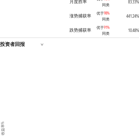
月度胜率
83.33%
同类
优于
98%
涨势捕获率
441.24%
同类
优于
91%
跌势捕获率
10.48%
同类
投资者回报
收益率%