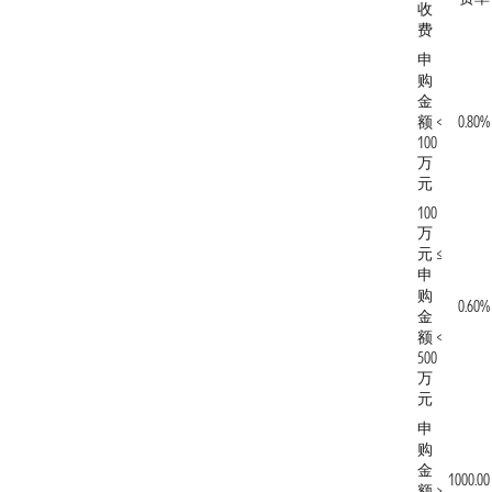
收
费
申
购
金
额 <
0.80%
100
万
元
100
万
元 ≤
申
购
0.60%
金
额 <
500
万
元
申
购
金
1000.00
额 ≥