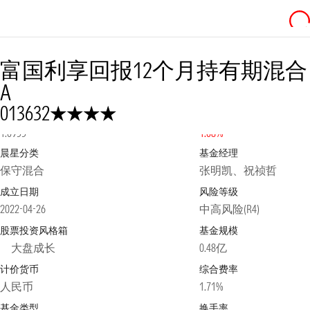
富国利享回报12个月持有期混合
A
4星
013632
净值
2026-08-07
日涨跌幅
1.0955
1.08%
晨星分类
基金经理
保守混合
张明凯、祝祯哲
成立日期
风险等级
2022-04-26
中高风险(R4)
股票投资风格箱
基金规模
大盘成长
0.48亿
计价货币
综合费率
人民币
1.71%
基金类型
换手率