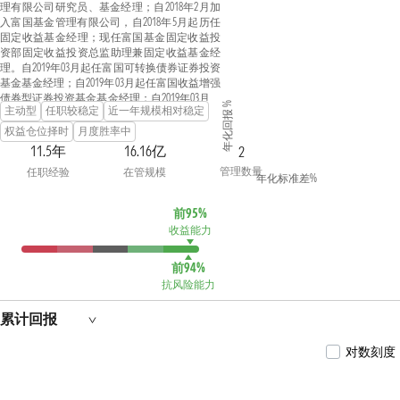
理有限公司研究员、基金经理；自2018年2月加
入富国基金管理有限公司，自2018年5月起历任
固定收益基金经理；现任富国基金固定收益投
资部固定收益投资总监助理兼固定收益基金经
理。自2019年03月起任富国可转换债券证券投资
基金基金经理；自2019年03月起任富国收益增强
债券型证券投资基金基金经理；自2019年03月起
年化回报 %
主动型
任职较稳定
近一年规模相对稳定
任富国天丰强化收益债券型证券投资基金基金
经理；自2022年04月起任富国利享回报12个月持
权益仓位择时
月度胜率中
有期混合型证券投资基金基金经理；具有基金
11.5年
16.16亿
2
从业资格。
管理数量
任职经验
在管规模
年化标准差%
前95%
收益能力
前94%
抗风险能力
累计回报
对数刻度