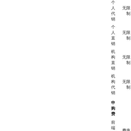
个
人
无限
代
制
销
个
人
无限
直
制
销
机
构
无限
直
制
销
机
构
无限
代
制
销
申
购
费
前
端
费率