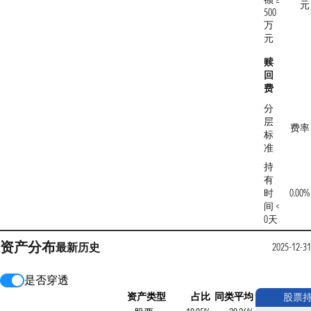
元
500
万
元
赎
回
费
分
层
费率
标
准
持
有
时
0.00%
间 <
0天
资产分布
最新
历史
2025-12-31
是否穿透
资产类型
占比
同类平均
股票