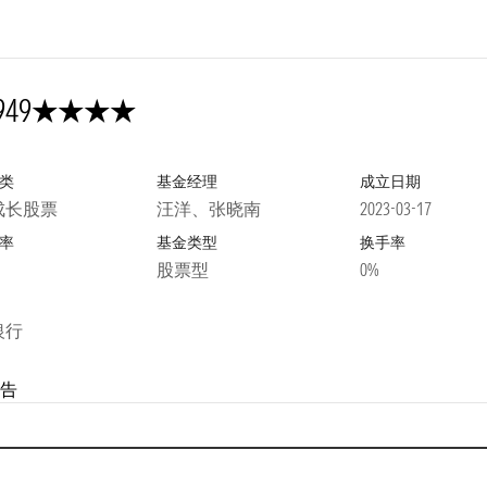
4星
949
类
基金经理
成立日期
成长股票
汪洋、张晓南
2023-03-17
率
基金类型
换手率
股票型
0%
银行
告