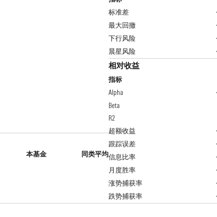
标准差
最大回撤
下行风险
晨星风险
相对收益
指标
Alpha
Beta
R2
超额收益
跟踪误差
本基金
同类平均
信息比率
月度胜率
涨势捕获率
跌势捕获率