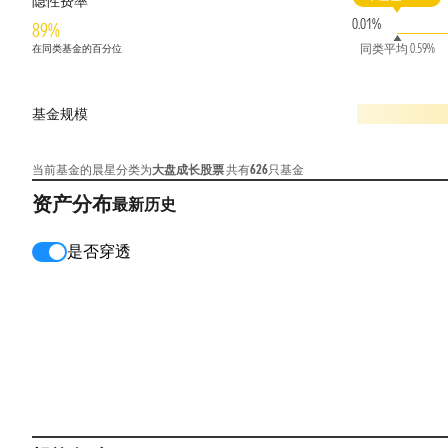
隐性费率
0.01%
89%
同类平均 0.59%
在同类基金的百分位
基金规模
当前基金的晨星分类为
大盘成长股票
共有
626
只基金
资产分布
最新
历史
是否穿透