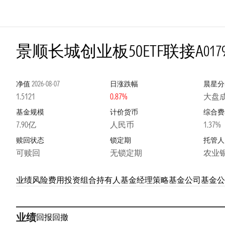
景顺长城创业板50ETF联接A
017
净值
2026-08-07
日涨跌幅
晨星分
1.5121
0.87%
大盘
基金规模
计价货币
综合费
7.90亿
人民币
1.37%
赎回状态
锁定期
托管人
可赎回
无锁定期
农业
业绩
风险
费用
投资组合
持有人
基金经理
策略
基金公司
基金公
业绩
回报
回撤