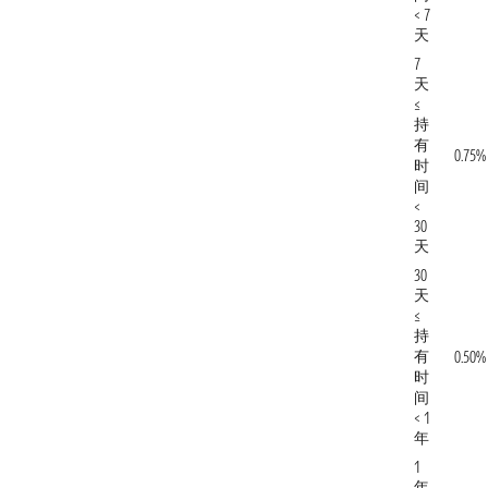
< 7
天
7
天
≤
持
有
0.75%
时
间
<
30
天
30
天
≤
持
有
0.50%
时
间
< 1
年
1
年