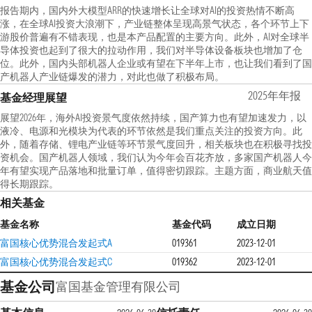
报告期内，国内外大模型ARR的快速增长让全球对AI的投资热情不断高
涨，在全球AI投资大浪潮下，产业链整体呈现高景气状态，各个环节上下
游股价普遍有不错表现，也是本产品配置的主要方向。此外，AI对全球半
导体投资也起到了很大的拉动作用，我们对半导体设备板块也增加了仓
位。此外，国内头部机器人企业或有望在下半年上市，也让我们看到了国
产机器人产业链爆发的潜力，对此也做了积极布局。
2025年年报
基金经理展望
展望2026年，海外AI投资景气度依然持续，国产算力也有望加速发力，以
液冷、电源和光模块为代表的环节依然是我们重点关注的投资方向。此
外，随着存储、锂电产业链等环节景气度回升，相关板块也在积极寻找投
资机会。国产机器人领域，我们认为今年会百花齐放，多家国产机器人今
年有望实现产品落地和批量订单，值得密切跟踪。主题方面，商业航天值
得长期跟踪。
相关基金
基金名称
基金代码
成立日期
富国核心优势混合发起式A
019361
2023-12-01
富国核心优势混合发起式C
019362
2023-12-01
基金公司
富国基金管理有限公司