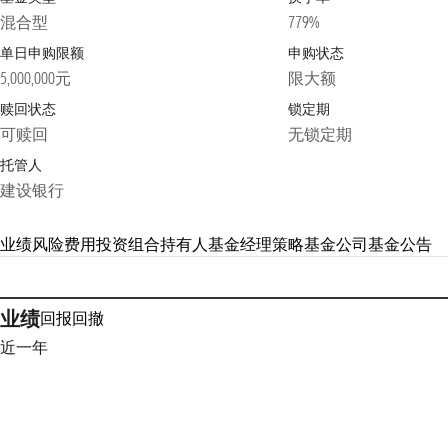
混合型
779%
单日申购限额
申购状态
5,000,000元
限大额
赎回状态
锁定期
可赎回
无锁定期
托管人
建设银行
业绩
风险
费用
投资组合
持有人
基金经理
策略
基金公司
基金公告
业绩
回报
回撤
近一年