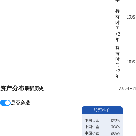
≤
持
有
0.30%
时
间
< 2
年
持
有
时
0.00%
间
≥ 2
年
资产分布
最新
历史
2025-12-31
是否穿透
股票持仓
中国大盘
12.36%
中国中盘
60.34%
中国小盘
20.37%