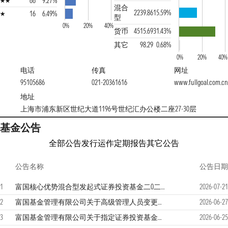
66
9.27%
混合
2239.86
15.59%
16
6.49%
型
0%
20%
40%
货币
4515.69
31.43%
其它
98.29
0.68%
0%
20%
40%
电话
传真
网址
95105686
021-20361616
www.fullgoal.com.cn
地址
上海市浦东新区世纪大道1196号世纪汇办公楼二座27-30层
基金公告
全部公告
发行运作
定期报告
其它公告
公告名称
公告日期
1
富国核心优势混合型发起式证券投资基金二0二六年第2季度报告
2026-07-21
2
富国基金管理有限公司关于高级管理人员变更的公告
2026-06-27
3
富国基金管理有限公司关于指定证券投资基金主流动性服务商的公告
2026-06-25