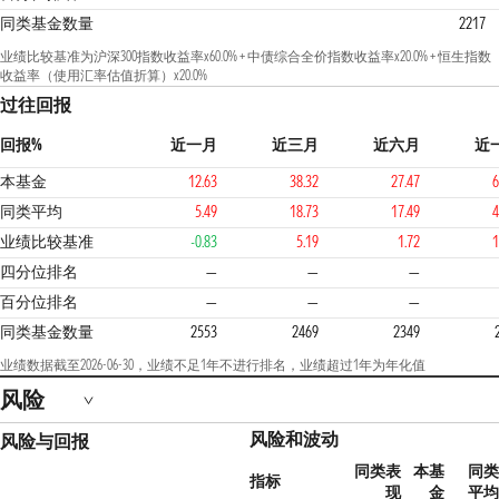
同类基金数量
2217
业绩比较基准为沪深300指数收益率x60.0% + 中债综合全价指数收益率x20.0% + 恒生指数
收益率（使用汇率估值折算）x20.0%
过往回报
回报%
近一月
近三月
近六月
近
本基金
12.63
38.32
27.47
6
同类平均
5.49
18.73
17.49
4
业绩比较基准
-0.83
5.19
1.72
1
2
四分位排名
—
—
—
百分位排名
—
—
—
同类基金数量
2553
2469
2349
业绩数据截至2026-06-30，业绩不足1年不进行排名，业绩超过1年为年化值
风险
风险和波动
风险与回报
同类表
本基
同类
指标
现
金
平均