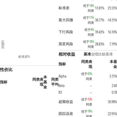
优于
14%
标准差
51.81%
25.55%
同类
优于
11%
最大回撤
-38.77%
-14.15%
同类
优于
4%
下行风险
39.42%
16.10%
同类
优于
18%
回报%
晨星风险
28.83%
7.19%
同类
相对收益
基准
业绩比较基准
标准差%
同类表
本基
指标
现
金
性价比
优于
43%
Alpha
3.15%
本
同类
同类表
同类
指标
基
现
平均
Beta
2.60
—
金
R2
0.78
—
优于
70%
超额收益
30.98%
同类
优于
19%
跟踪误差
22.95%
同类