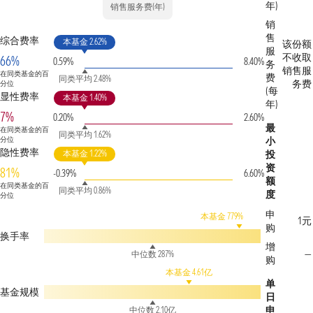
年)
销售服务费(年)
销
售
综合费率
本基金 2.62%
该份额
服
不收取
66%
0.59%
8.40%
务
销售服
在同类基金的百
费
同类平均 2.48%
务费
分位
(每
显性费率
本基金 1.40%
年)
7%
0.20%
2.60%
最
在同类基金的百
同类平均 1.62%
分位
小
隐性费率
本基金 1.22%
投
资
81%
-0.39%
6.60%
额
在同类基金的百
同类平均 0.86%
度
分位
申
本基金 779%
1元
购
换手率
增
—
中位数 287%
购
本基金 4.61亿
单
基金规模
日
申
中位数 2.10亿