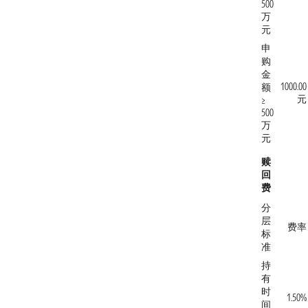
500
万
元
申
购
金
1000.00
额
元
≥
500
万
元
赎
回
费
分
层
费率
标
准
持
有
时
1.50%
间