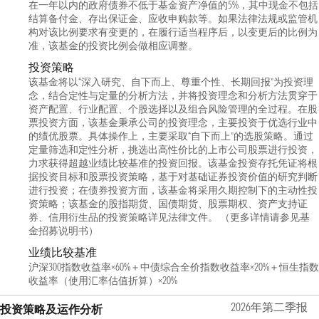
在一年以内的政府债券不低于基金资产净值的5%，其中现金不包括
结算备付金、存出保证金、应收申购款等。如果法律法规或监管机
构对该比例要求有变更的，在履行适当程序后，以变更后的比例为
准，该基金的投资比例会做相应调整。
投资策略
该基金将以“深入研究、自下而上、尊重个性、长期回报”为投资理
念，结合定性与定量的分析方法，并将投资理念和分析方法贯穿于
资产配置、行业配置、个股选择以及组合风险管理的全过程。在股
票投资方面，该基金秉承公司的投资理念，主要投资于优选行业中
的绩优股票。具体操作上，主要采取“自下而上”的选股策略。通过
定量筛选和定性分析，挑选出高性价比的上市公司股票进行投资，
力求获得超越业绩比较基准的投资回报。该基金投资存托凭证将根
据投资目标和股票投资策略，基于对基础证券投资价值的研究判断
进行投资；在债券投资方面，该基金将采用久期控制下的主动性投
资策略；该基金的股指期货、国债期货、股票期权、资产支持证
券、信用衍生品的投资策略详见法律文件。 （更多详情请参见基
金招募说明书）
业绩比较基准
沪深300指数收益率×60%＋中债综合全价指数收益率×20%＋恒生指数
收益率（使用汇率估值折算）×20%
2026年第二季报
投资策略及运作分析