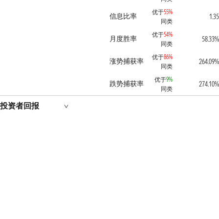
优于
55%
信息比率
1.35
同类
优于
54%
月度胜率
58.33%
同类
优于
86%
涨势捕获率
264.09%
同类
优于
9%
跌势捕获率
274.10%
同类
投资者回报