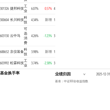
工
捷邦科技
301326
6.07%
0.57%
4
业
科
长川科技
新增
300604
4.34%
1
技
可
选
云中马
603130
4.26%
-1.23%
3
消
费
科
京仪装备
新增
688652
3.98%
1
技
工
松霖科技
603992
3.74%
-2.38%
3
业
基金换手率
业绩归因
2025-12-31
基准：中证800全收益指数