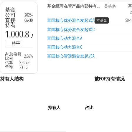
基金经理在管产品内部持有信息
吴栋栋
基
基金
2
公司
2026-
直接
06-30
富国核心优势混合发起式A
50-
本基金
持有
富国核心优势混合发起式C
1,000.8
万份
富国核心动力混合A
持平
富国核心动力混合C
占总份额
富国核心智选混合发起式A
2.86%
比例
估算
2,355.3
金额
万元
持有人结构
被FOF持有情况
持有人
占比