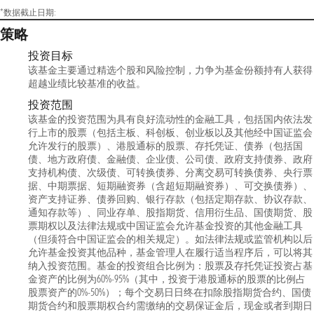
*数据截止日期:
策略
投资目标
该基金主要通过精选个股和风险控制，力争为基金份额持有人获得
超越业绩比较基准的收益。
投资范围
该基金的投资范围为具有良好流动性的金融工具，包括国内依法发
行上市的股票（包括主板、科创板、创业板以及其他经中国证监会
允许发行的股票）、港股通标的股票、存托凭证、债券（包括国
债、地方政府债、金融债、企业债、公司债、政府支持债券、政府
支持机构债、次级债、可转换债券、分离交易可转换债券、央行票
据、中期票据、短期融资券（含超短期融资券）、可交换债券）、
资产支持证券、债券回购、银行存款（包括定期存款、协议存款、
通知存款等）、同业存单、股指期货、信用衍生品、国债期货、股
票期权以及法律法规或中国证监会允许基金投资的其他金融工具
（但须符合中国证监会的相关规定）。如法律法规或监管机构以后
允许基金投资其他品种，基金管理人在履行适当程序后，可以将其
纳入投资范围。基金的投资组合比例为：股票及存托凭证投资占基
金资产的比例为60%-95%（其中，投资于港股通标的股票的比例占
股票资产的0%-50%）；每个交易日日终在扣除股指期货合约、国债
期货合约和股票期权合约需缴纳的交易保证金后，现金或者到期日