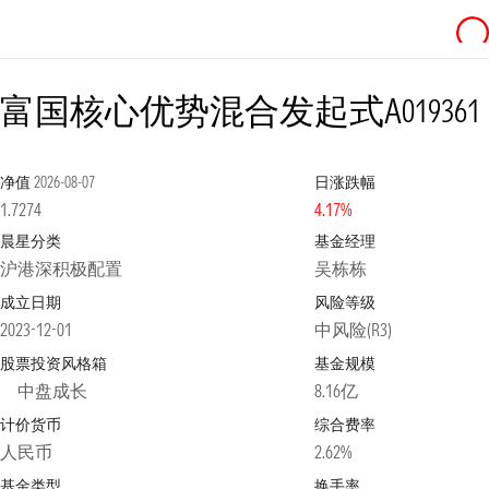
富国核心优势混合发起式A
019361
净值
2026-08-07
日涨跌幅
1.7274
4.17%
晨星分类
基金经理
沪港深积极配置
吴栋栋
成立日期
风险等级
2023-12-01
中风险(R3)
股票投资风格箱
基金规模
中盘成长
8.16亿
计价货币
综合费率
人民币
2.62%
基金类型
换手率