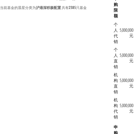
购
当前基金的晨星分类为
沪港深积极配置
共有
2385
只基金
限
额
个
人
5,000,000
元
代
销
个
人
5,000,000
元
直
销
机
构
5,000,000
元
直
销
机
构
5,000,000
元
代
销
申
购