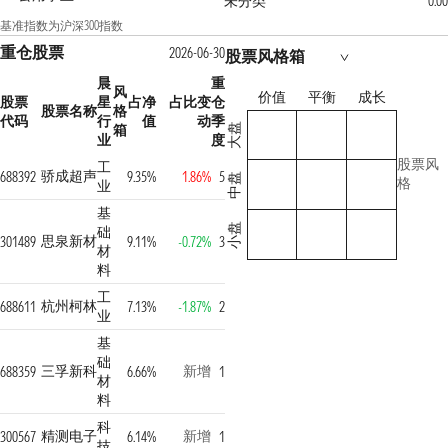
未分类
0.00
基准指数为沪深300指数
重仓股票
2026-06-30
股票风格箱
晨
重
风
价值
平衡
成长
股票
星
占净
占比变
仓
股票名称
格
代码
行
值
动
季
箱
大盘
业
度
股票风
工
骄成超声
688392
9.35%
1.86%
5
中盘
格
业
基
小盘
础
思泉新材
301489
9.11%
-0.72%
3
材
料
工
杭州柯林
688611
7.13%
-1.87%
2
业
基
础
三孚新科
新增
688359
6.66%
1
材
料
科
精测电子
新增
300567
6.14%
1
技