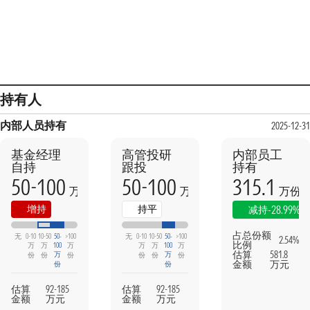
持有人
内部人员持有
2025-12-31
基金经理
高管投研
内部员工
自持
跟投
持有
50-100
50-100
315.1
万份
万份
万份
本期
上期
增持
持平
-28.99%
减持
占总份额
无
0-10
10-50
50-
>100
无
0-10
10-50
50-
>100
2.54%
比例
万
万
100
万
万
万
100
万
估算
581.8
万
万
份
份
份
份
份
份
金额
万元
份
份
估算
92-185
估算
92-185
金额
万元
金额
万元