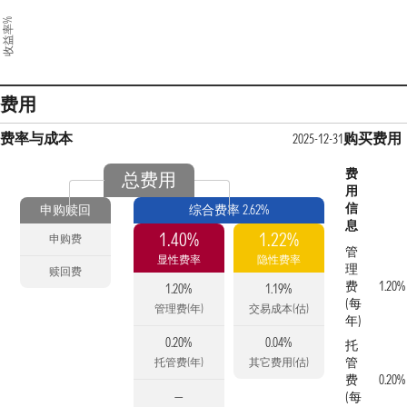
收益率%
费用
费率与成本
购买费用
2025-12-31
费
总费用
用
信
申购赎回
综合费率 2.62%
息
1.40%
1.22%
申购费
管
显性费率
隐性费率
理
赎回费
费
1.20%
1.20%
1.19%
(每
管理费(年)
交易成本(估)
年)
0.20%
0.04%
托
管
托管费(年)
其它费用(估)
费
0.20%
—
(每