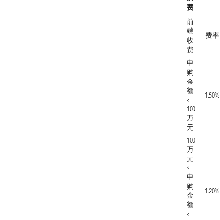
费
前
端
费率
收
费
申
购
金
额
1.50%
<
100
万
元
100
万
元
≤
申
购
1.20%
金
额
<