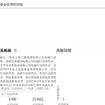
基金经理时间线
吴栋栋
风险回报
男
硕士，曾任上海三菱电梯有限公司机械工程
师，浙商证券股份有限公司机械行业研究员，
太平洋证券股份有限公司机械行业研究员；自
2019年4月加入富国基金管理有限公司，历任
行业研究员、高级行业研究员、资深行业研究
员、权益基金经理；现任富国基金权益投资部
高级权益基金经理。自2022年02月起任富国质
量成长6个月持有期混合型证券投资基金基金
年化回报 %
权益型
任职稳定
一拖多
持股ROE低
经理；自2023年02月起任富国新活力灵活配置
混合型发起式证券投资基金基金经理；自2023
近三年波动高
年12月起任富国核心优势混合型发起式证券投
4.4年
23.94亿
5
资基金基金经理；具有基金从业资格。
管理数量
任职经验
在管规模