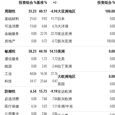
投资组合 %
基准 %
+/-
投资组合 %
周期性
35.23
40.17
-4.94
大亚洲地区
100.00
基础材料
21.63
9.92
11.71
日本
0.00
可选消费
13.60
6.84
6.76
大洋洲
0.00
金融服务
0.00
22.70
-22.70
发达亚洲
0.00
房地产
0.00
0.72
-0.72
新兴亚洲
100.00
敏感性
58.23
44.10
14.13
美洲
0.00
通信服务
0.00
1.72
-1.72
北美
0.00
能源
0.00
2.45
-2.44
拉丁美洲
0.00
工业
44.06
16.30
27.76
大欧洲地区
0.00
科技
14.17
23.64
-9.47
英国
0.00
防御性
6.54
15.73
-9.19
发达欧洲
0.00
必选消费
0.00
7.84
-7.84
新兴欧洲
0.00
医疗保健
6.54
5.03
1.51
非洲/中东
0.00
公用事业
0.00
2.86
-2.86