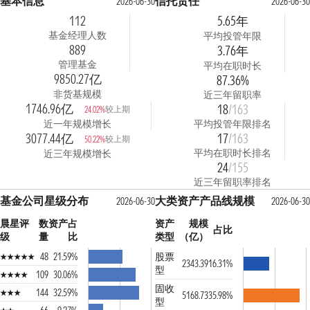
基本信息
信托责任
2026-06-30
2026-06-30
112
5.65年
基金经理人数
平均投管年限
889
3.76年
管理基金
平均在职时长
9850.27亿
87.36%
非货基规模
近三年留职率
1746.96亿
18
/163
较上期
24.02%
近一年规模增长
平均投管年限排名
3077.44亿
17
/163
较上期
50.22%
平均在职时长排名
近三年规模增长
24
/155
近三年留职率排名
基金公司星级分布
大类资产产品线规模
2026-06-30
2026-06-30
晨星评
数
资产占
资产
规模
占比
级
量
比
类型
（亿）
48
21.59%
股票
2343.39
16.31%
型
109
30.06%
固收
144
32.59%
5168.73
35.98%
型