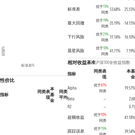
优于
13%
标准差
53.68%
25.55%
同类
优于
19%
最大回撤
-35.19%
-14.15%
同类
优于
21%
下行风险
31.14%
16.10%
同类
优于
10%
回报%
晨星风险
41.71%
7.19%
同类
相对收益
基准
沪深300全收益指数
标准差%
同类表
本基
指标
现
金
性价比
优于
87%
Alpha
19.57%
本
同类
同类表
同类
指标
基
现
平均
Beta
2.68
—
金
R2
0.75
—
优于
92%
超额收益
41.18%
同类
优于
15%
跟踪误差
39.54%
同类