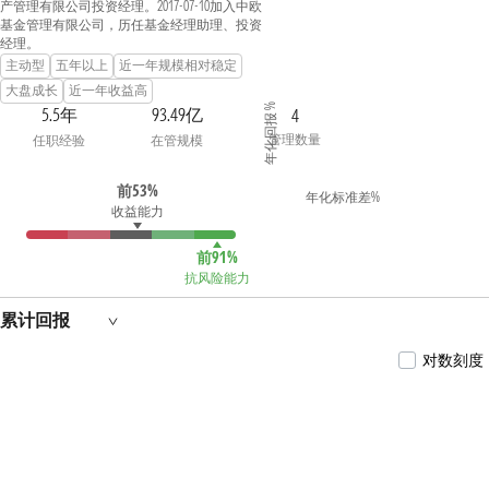
产管理有限公司投资经理。2017-07-10加入中欧
基金管理有限公司，历任基金经理助理、投资
经理。
主动型
五年以上
近一年规模相对稳定
大盘成长
近一年收益高
年化回报 %
5.5年
93.49亿
4
管理数量
任职经验
在管规模
前53%
年化标准差%
收益能力
前91%
抗风险能力
累计回报
对数刻度