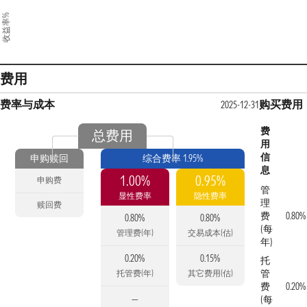
收益率%
费用
费率与成本
购买费用
2025-12-31
费
总费用
用
信
申购赎回
综合费率 1.95%
息
1.00%
0.95%
申购费
管
显性费率
隐性费率
理
赎回费
费
0.80%
0.80%
0.80%
(每
管理费(年)
交易成本(估)
年)
0.20%
0.15%
托
管
托管费(年)
其它费用(估)
费
0.20%
—
(每