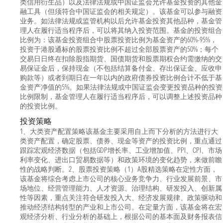
类信用衍生品）以及法律法规或中国证监会允许基金投资的其他金
融工具（但须符合中国证监会的相关规定）。该基金可以参与融资
业务。如法律法规或监管机构以后允许基金投资其他品种，基金管
理人在履行适当程序后，可以将其纳入投资范围。基金的投资组合
比例为：该基金投资组合中股票投资比例为基金资产的60%-95%，
投资于港股通标的股票投资比例不超过全部股票资产的50%；每个
交易日日终在扣除股指期货、国债期货和股票期权合约需缴纳的交
易保证金后，保持现金（不包括结算备付金、存出保证金、应收申
购款等）或者到期日在一年以内的政府债券投资比例合计不低于基
金资产净值的5%。如果法律法规或中国证监会变更投资品种的投资
比例限制，基金管理人在履行适当程序后，可以调整上述投资品种
的投资比例。
投资策略
1、大类资产配置策略该基金主要采用自上而下分析的方法进行大
类资产配置，确定股票、债券、现金等资产的投资比例，重点通过
跟踪宏观经济数据（包括GDP增长率、工业增加值、PPI、CPI、市场
利率变化、进出口贸易数据等）和政策环境的变化趋势，来做前瞻
性的战略判断。2、股票投资策略（1）A股精选策略在定性方面，
该基金将综合考虑上市公司的核心业务竞争力、行业发展前景、市
场地位、经营管理能力、人才资源、治理结构、研发投入、创新属
性等因素，重点关注符合研发投入大、经济发展规律、政策驱动和
推动经济结构转型的产业和上市公司。在定量方面，该基金将在宏
观经济分析、行业分析的基础上，根据公司的基本面及财务报表信