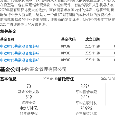
受益。而在成长领域，我们期待人工智能取得更大的突破性进展，不仅仅
在模型端，也在应用端出现爆发，AI端侧硬件、智能驾驶和人形机器人在
2026年都有望获得更大的进步。而储能需求在国内外的爆发，也将带动新
能源行业步入新周期，这是另一个值得我们期待的成长板块的投资机会。
随着越来越多的行业走出底部，迎来新的发展阶段，我们相信资本市场在
2026年将迎来更大的发展机遇。
相关基金
基金名称
基金代码
成立日期
中欧时代共赢混合发起A1
019387
2023-11-28
中欧时代共赢混合发起A2
019388
2023-11-28
中欧时代共赢混合发起A3
019389
2023-11-28
基金公司
中欧基金管理有限公司
基本信息
信托责任
2026-06-30
2026-06-30
70
3.89年
基金经理人数
平均投管年限
519
2.65年
管理基金
平均在职时长
4657.14亿
76.92%
非货基规模
近三年留职率