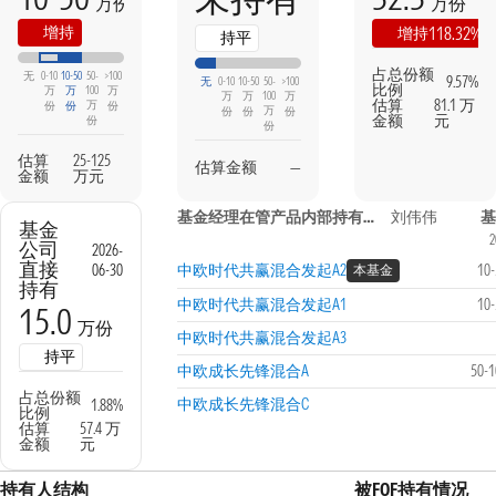
万份
万份
本期
上期
增持
118.32%
增持
持平
占总份额
无
0-10
10-50
50-
>100
9.57%
无
0-10
10-50
50-
>100
比例
万
万
100
万
万
万
100
万
估算
81.1 万
万
份
份
份
万
份
份
份
金额
元
份
份
估算
25-125
估算金额
—
金额
万元
基金经理在管产品内部持有信息
刘伟伟
基
基金
2
公司
2026-
直接
06-30
中欧时代共赢混合发起A2
10
本基金
持有
中欧时代共赢混合发起A1
10
15.0
万份
中欧时代共赢混合发起A3
持平
中欧成长先锋混合A
50-
占总份额
中欧成长先锋混合C
1.88%
比例
估算
57.4 万
金额
元
持有人结构
被FOF持有情况