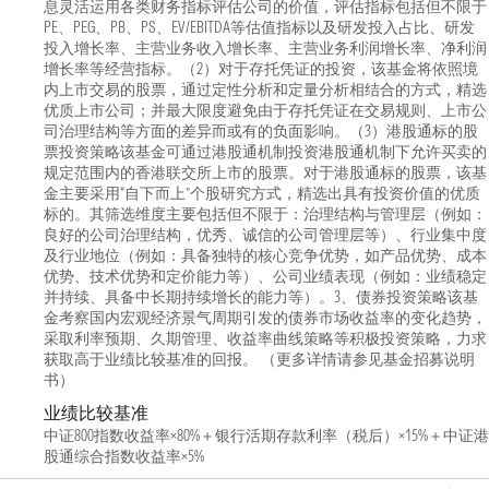
息灵活运用各类财务指标评估公司的价值，评估指标包括但不限于
PE、PEG、PB、PS、EV/EBITDA等估值指标以及研发投入占比、研发
投入增长率、主营业务收入增长率、主营业务利润增长率、净利润
增长率等经营指标。（2）对于存托凭证的投资，该基金将依照境
内上市交易的股票，通过定性分析和定量分析相结合的方式，精选
优质上市公司；并最大限度避免由于存托凭证在交易规则、上市公
司治理结构等方面的差异而或有的负面影响。（3）港股通标的股
票投资策略该基金可通过港股通机制投资港股通机制下允许买卖的
规定范围内的香港联交所上市的股票。对于港股通标的股票，该基
金主要采用“自下而上”个股研究方式，精选出具有投资价值的优质
标的。其筛选维度主要包括但不限于：治理结构与管理层（例如：
良好的公司治理结构，优秀、诚信的公司管理层等）、行业集中度
及行业地位（例如：具备独特的核心竞争优势，如产品优势、成本
优势、技术优势和定价能力等）、公司业绩表现（例如：业绩稳定
并持续、具备中长期持续增长的能力等）。3、债券投资策略该基
金考察国内宏观经济景气周期引发的债券市场收益率的变化趋势，
采取利率预期、久期管理、收益率曲线策略等积极投资策略，力求
获取高于业绩比较基准的回报。 （更多详情请参见基金招募说明
书）
业绩比较基准
中证800指数收益率×80%＋银行活期存款利率（税后）×15%＋中证港
股通综合指数收益率×5%