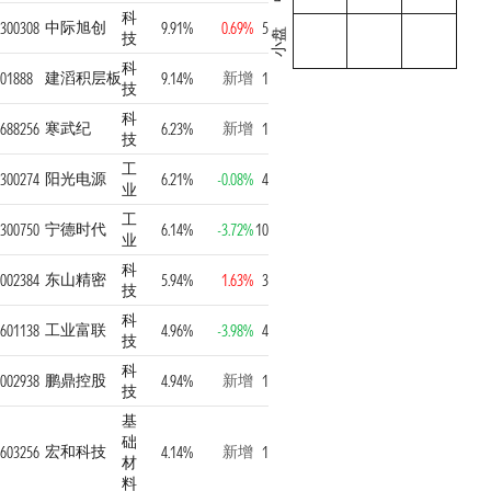
科
中际旭创
300308
9.91%
0.69%
5
小盘
技
科
建滔积层板
新增
01888
9.14%
1
技
科
寒武纪
新增
688256
6.23%
1
技
工
阳光电源
300274
6.21%
-0.08%
4
业
工
宁德时代
300750
6.14%
-3.72%
10
业
科
东山精密
002384
5.94%
1.63%
3
技
科
工业富联
601138
4.96%
-3.98%
4
技
科
鹏鼎控股
新增
002938
4.94%
1
技
基
础
宏和科技
新增
603256
4.14%
1
材
料