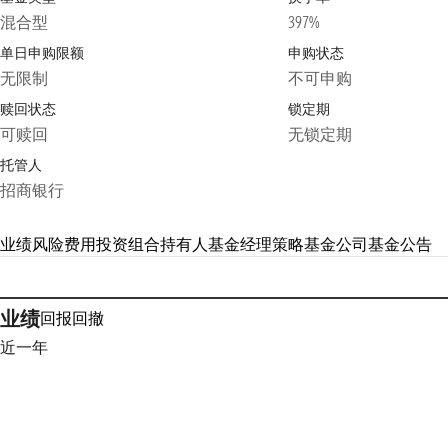
混合型
397%
单日申购限额
申购状态
无限制
不可申购
赎回状态
锁定期
可赎回
无锁定期
托管人
招商银行
业绩
风险
费用
投资组合
持有人
基金经理
策略
基金公司
基金公告
业绩
回报
回撤
近一年