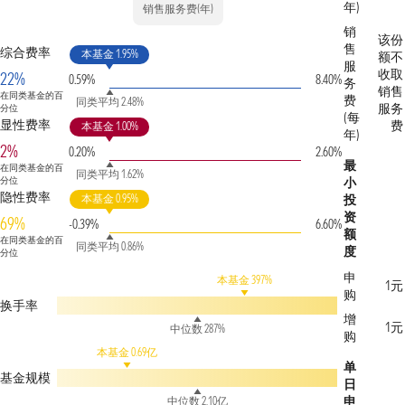
年)
销售服务费(年)
销
该份
售
综合费率
本基金 1.95%
额不
服
收取
22%
0.59%
8.40%
务
销售
在同类基金的百
费
同类平均 2.48%
服务
分位
(每
显性费率
费
本基金 1.00%
年)
2%
0.20%
2.60%
最
在同类基金的百
同类平均 1.62%
分位
小
隐性费率
本基金 0.95%
投
资
69%
-0.39%
6.60%
额
在同类基金的百
同类平均 0.86%
度
分位
申
本基金 397%
1元
购
换手率
增
1元
中位数 287%
购
本基金 0.69亿
单
基金规模
日
申
中位数 2.10亿