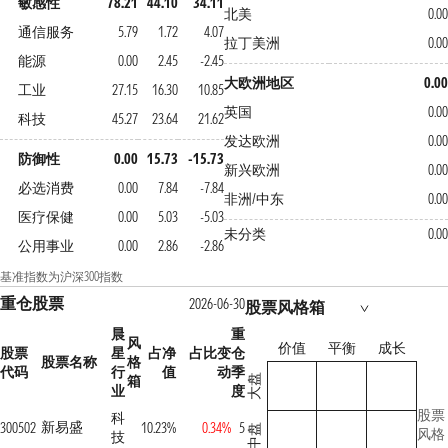
敏感性
78.21
44.10
34.11
北美
0.00
通信服务
5.79
1.72
4.07
拉丁美洲
0.00
能源
0.00
2.45
-2.45
大欧洲地区
0.00
工业
27.15
16.30
10.85
英国
0.00
科技
45.27
23.64
21.62
发达欧洲
0.00
防御性
0.00
15.73
-15.73
新兴欧洲
0.00
必选消费
0.00
7.84
-7.84
非洲/中东
0.00
医疗保健
0.00
5.03
-5.03
未分类
0.00
公用事业
0.00
2.86
-2.86
基准指数为沪深300指数
重仓股票
2026-06-30
股票风格箱
晨
重
风
价值
平衡
成长
股票
星
占净
占比变
仓
股票名称
格
代码
行
值
动
季
箱
大盘
业
度
股票
科
新易盛
300502
10.23%
0.34%
5
中盘
风格
技