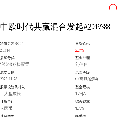
中欧时代共赢混合发起A2
019388
净值
2026-08-07
日涨跌幅
2.9314
2.24%
晨星分类
基金经理
沪港深积极配置
刘伟伟
成立日期
风险等级
2023-11-28
中高风险(R4)
股票投资风格箱
基金规模
大盘成长
1.28亿
计价货币
综合费率
人民币
1.95%
基金类型
换手率