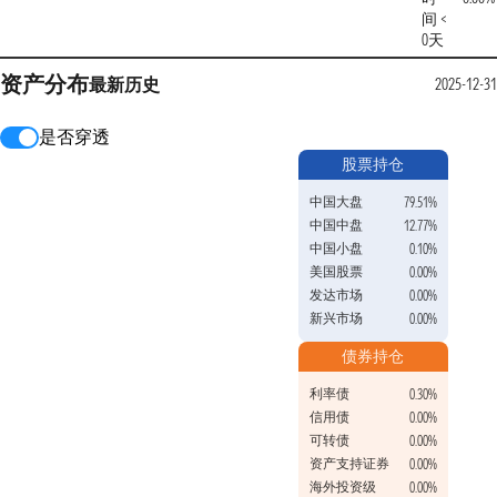
间 <
0天
资产分布
最新
历史
2025-12-31
是否穿透
股票持仓
中国大盘
79.51%
中国中盘
12.77%
中国小盘
0.10%
美国股票
0.00%
发达市场
0.00%
新兴市场
0.00%
债券持仓
利率债
0.30%
信用债
0.00%
可转债
0.00%
资产支持证券
0.00%
海外投资级
0.00%