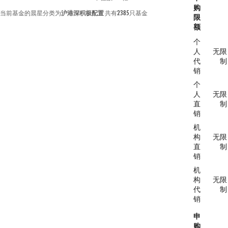
购
当前基金的晨星分类为
沪港深积极配置
共有
2385
只基金
限
额
个
人
无限
代
制
销
个
人
无限
直
制
销
机
构
无限
直
制
销
机
构
无限
代
制
销
申
购