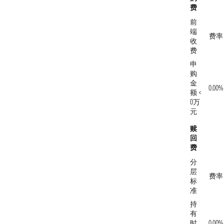
费
前
端
费率
收
费
申
购
金
0.00%
额 <
0万
元
赎
回
费
分
层
费率
标
准
持
有
时
0.00%