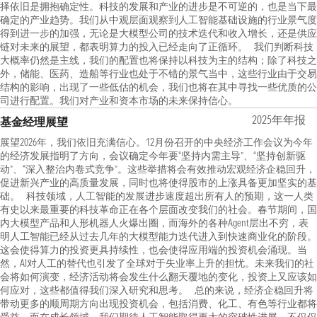
择依旧是拥抱确定性。科技的发展和产业的进步是不可逆的，也是当下最
确定的产业趋势。我们从中观层面观察到人工智能基础设施的行业景气度
得到进一步的加强，无论是大模型公司的技术迭代和收入增长，还是供应
链对未来的展望，都表明算力的投入已经走向了正循环。 我们判断科技
大概率仍然是主线，我们的配置也将保持以科技为主的结构；除了科技之
外，储能、医药、造船等行业也处于不错的景气当中，这些行业由于交易
结构的影响，出现了一些低估的机会，我们也将在其中寻找一些优质的公
司进行配置。我们对产业和资本市场的未来保持信心。
2025年年报
基金经理展望
展望2026年，我们依旧充满信心。12月份召开的中央经济工作会议为今年
的经济发展指明了方向，会议确定今年要“坚持内需主导”、“坚持创新驱
动”、“深入整治内卷式竞争”。这些举措将会有效推动宏观经济企稳回升，
促进新兴产业的高质量发展，同时也将使得股市的上涨具备更加坚实的基
础。 科技领域，人工智能的发展进步速度超出所有人的预期，这一人类
有史以来最重要的科技革命正在各个层面改变我们的社会。春节期间，国
内大模型产品和人形机器人火爆出圈，而海外的各种Agent层出不穷，表
明人工智能已经从过去几年的大模型能力迭代进入到快速商业化的阶段。
这会使得算力的投资更具持续性，也会使得应用端的投资机会涌现。当
然，AI对人工的替代也引发了全球对于失业率上升的担忧。未来我们的社
会将如何演变，经济活动将会发生什么翻天覆地的变化，投资上又应该如
何应对，这些都值得我们深入研究和思考。 总的来说，经济企稳回升将
带动更多的顺周期方向出现投资机会，包括消费、化工、有色等行业都将