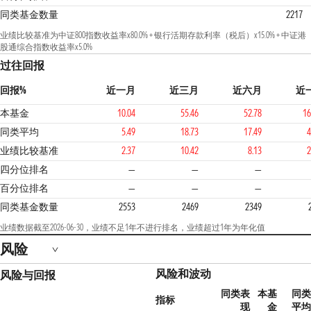
同类基金数量
2217
业绩比较基准为中证800指数收益率x80.0% + 银行活期存款利率（税后）x15.0% + 中证港
股通综合指数收益率x5.0%
过往回报
回报%
近一月
近三月
近六月
近
本基金
10.04
55.46
52.78
16
同类平均
5.49
18.73
17.49
4
业绩比较基准
2.37
10.42
8.13
2
1
四分位排名
—
—
—
百分位排名
—
—
—
同类基金数量
2553
2469
2349
业绩数据截至2026-06-30，业绩不足1年不进行排名，业绩超过1年为年化值
风险
风险和波动
风险与回报
同类表
本基
同类
指标
现
金
平均