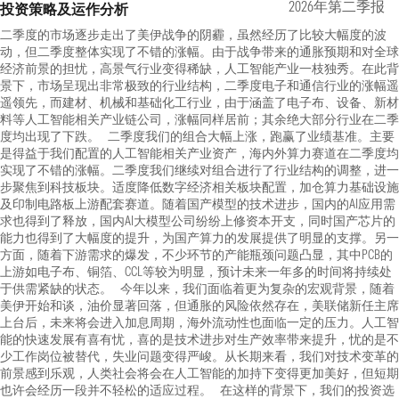
2026年第二季报
投资策略及运作分析
二季度的市场逐步走出了美伊战争的阴霾，虽然经历了比较大幅度的波
动，但二季度整体实现了不错的涨幅。由于战争带来的通胀预期和对全球
经济前景的担忧，高景气行业变得稀缺，人工智能产业一枝独秀。在此背
景下，市场呈现出非常极致的行业结构，二季度电子和通信行业的涨幅遥
遥领先，而建材、机械和基础化工行业，由于涵盖了电子布、设备、新材
料等人工智能相关产业链公司，涨幅同样居前；其余绝大部分行业在二季
度均出现了下跌。 二季度我们的组合大幅上涨，跑赢了业绩基准。主要
是得益于我们配置的人工智能相关产业资产，海内外算力赛道在二季度均
实现了不错的涨幅。二季度我们继续对组合进行了行业结构的调整，进一
步聚焦到科技板块。适度降低数字经济相关板块配置，加仓算力基础设施
及印制电路板上游配套赛道。随着国产模型的技术进步，国内的AI应用需
求也得到了释放，国内AI大模型公司纷纷上修资本开支，同时国产芯片的
能力也得到了大幅度的提升，为国产算力的发展提供了明显的支撑。另一
方面，随着下游需求的爆发，不少环节的产能瓶颈问题凸显，其中PCB的
上游如电子布、铜箔、CCL等较为明显，预计未来一年多的时间将持续处
于供需紧缺的状态。 今年以来，我们面临着更为复杂的宏观背景，随着
美伊开始和谈，油价显著回落，但通胀的风险依然存在，美联储新任主席
上台后，未来将会进入加息周期，海外流动性也面临一定的压力。人工智
能的快速发展有喜有忧，喜的是技术进步对生产效率带来提升，忧的是不
少工作岗位被替代，失业问题变得严峻。从长期来看，我们对技术变革的
前景感到乐观，人类社会将会在人工智能的加持下变得更加美好，但短期
也许会经历一段并不轻松的适应过程。 在这样的背景下，我们的投资选