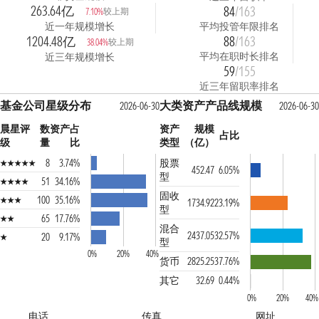
263.64亿
84
/163
较上期
7.10%
近一年规模增长
平均投管年限排名
1204.48亿
88
/163
较上期
38.04%
平均在职时长排名
近三年规模增长
59
/155
近三年留职率排名
基金公司星级分布
大类资产产品线规模
2026-06-30
2026-06-30
晨星评
数
资产占
资产
规模
占比
级
量
比
类型
（亿）
8
3.74%
股票
452.47
6.05%
型
51
34.16%
固收
100
35.16%
1734.92
23.19%
型
65
17.76%
混合
2437.05
32.57%
20
9.17%
型
0%
20%
40%
货币
2825.25
37.76%
其它
32.69
0.44%
0%
20%
40%
电话
传真
网址