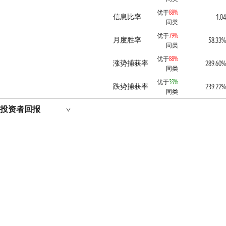
优于
88%
信息比率
1.04
同类
优于
79%
月度胜率
58.33%
同类
优于
88%
涨势捕获率
289.60%
同类
优于
33%
跌势捕获率
239.22%
同类
投资者回报