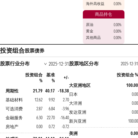
海外高收益
0.00%
商品持仓
原油
0.00%
黄金
0.00%
其他商品
0.00%
投资组合
股票
债券
股票行业分布
股票地区分布
2025-12-31
2025-12-31
投资组合
基准
投资组合 %
+/-
%
%
大亚洲地区
100.00
周期性
21.79
40.17
-18.38
日本
0.00
基础材料
12.62
9.92
2.70
大洋洲
0.00
可选消费
2.87
6.84
-3.96
发达亚洲
0.00
金融服务
6.30
22.70
-16.40
新兴亚洲
100.00
房地产
0.00
0.72
-0.72
美洲
0.00