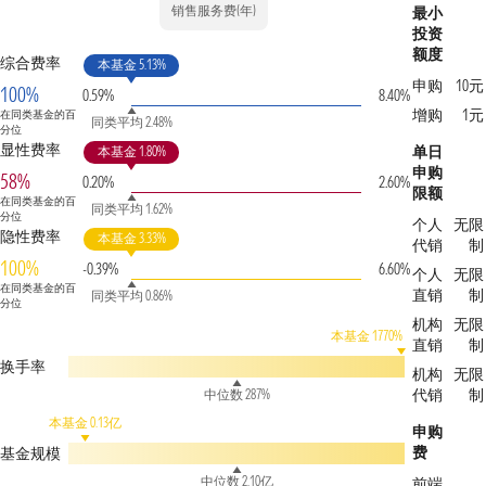
销售服务费(年)
最小
投资
额度
综合费率
本基金 5.13%
申购
10元
100%
0.59%
8.40%
增购
1元
在同类基金的百
同类平均 2.48%
分位
显性费率
单日
本基金 1.80%
申购
58%
0.20%
2.60%
限额
在同类基金的百
同类平均 1.62%
分位
个人
无限
隐性费率
本基金 3.33%
代销
制
100%
-0.39%
6.60%
个人
无限
在同类基金的百
直销
制
同类平均 0.86%
分位
机构
无限
本基金 1770%
直销
制
换手率
机构
无限
代销
制
中位数 287%
本基金 0.13亿
申购
费
基金规模
中位数 2.10亿
前端