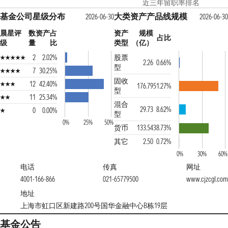
近三年留职率排名
基金公司星级分布
大类资产产品线规模
2026-06-30
2026-06-30
晨星评
数
资产占
资产
规模
占比
级
量
比
类型
（亿）
2
2.02%
股票
2.26
0.66%
型
7
30.25%
固收
12
42.40%
176.79
51.27%
型
11
25.34%
混合
29.73
8.62%
0
0.00%
型
0%
25%
50%
货币
133.54
38.73%
其它
2.50
0.72%
0%
30%
60%
电话
传真
网址
4001-166-866
021-65779500
www.cjzcgl.com
地址
上海市虹口区新建路200号国华金融中心B栋19层
基金公告