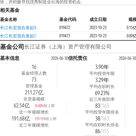
块，并积极寻找优秀制造业出海的投资机会。
相关基金
基金名称
基金代码
成立日期
规
长江长宏混合发起A
019472
2023-10-23
0.15
长江长宏混合发起C
019473
2023-10-23
0.00
基金公司
长江证券（上海）资产管理有限公司
基本信息
信托责任
2026-06-30
2026-06-30
16
3.90年
基金经理人数
平均投管年限
73
3.29年
管理基金
平均在职时长
211.27亿
69.23%
非货基规模
近三年留职率
62.54亿
83
/163
较上期
36.88%
近一年规模增长
平均投管年限排名
191.68亿
38
/163
较上期
259.15%
平均在职时长排名
近三年规模增长
86
/155