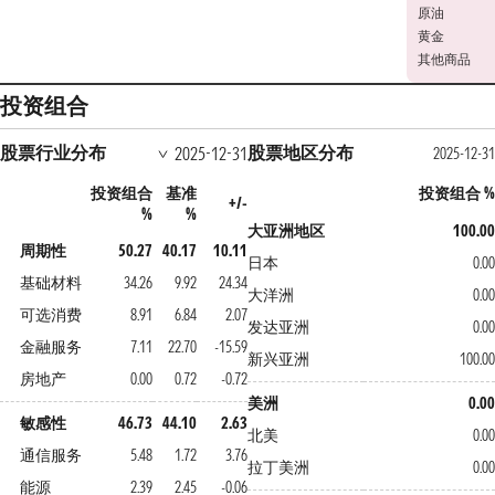
原油
黄金
其他商品
投资组合
股票行业分布
股票地区分布
2025-12-31
2025-12-31
投资组合
基准
投资组合 %
+/-
%
%
大亚洲地区
100.00
周期性
50.27
40.17
10.11
日本
0.00
基础材料
34.26
9.92
24.34
大洋洲
0.00
可选消费
8.91
6.84
2.07
发达亚洲
0.00
金融服务
7.11
22.70
-15.59
新兴亚洲
100.00
房地产
0.00
0.72
-0.72
美洲
0.00
敏感性
46.73
44.10
2.63
北美
0.00
通信服务
5.48
1.72
3.76
拉丁美洲
0.00
能源
2.39
2.45
-0.06