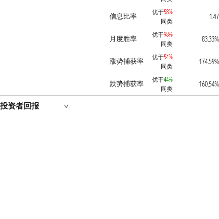
优于
58%
信息比率
1.47
同类
优于
98%
月度胜率
83.33%
同类
优于
54%
涨势捕获率
174.59%
同类
优于
44%
跌势捕获率
160.54%
同类
投资者回报