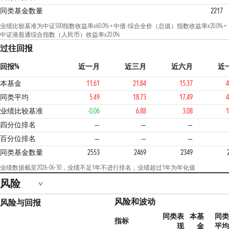
同类基金数量
2217
业绩比较基准为中证500指数收益率x60.0% + 中债-综合全价（总值）指数收益率x20.0% +
中证港股通综合指数（人民币）收益率x20.0%
过往回报
回报%
近一月
近三月
近六月
近
本基金
11.61
21.84
15.37
4
同类平均
5.49
18.73
17.49
4
业绩比较基准
-0.06
6.88
3.08
1
2
四分位排名
—
—
—
百分位排名
—
—
—
同类基金数量
2553
2469
2349
业绩数据截至2026-06-30，业绩不足1年不进行排名，业绩超过1年为年化值
风险
风险和波动
风险与回报
同类表
本基
同类
指标
现
金
平均