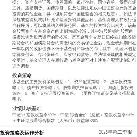
据）、资产支持证券、债券回购、银行存款、同业存单、货币市场
工具、股指期货、国债期货，以及法律法规或中国证监会允许基金
投资的其他金融工具（但须符合中国证监会的相关规定）。如法律
法规或监管机构以后允许基金投资其他品种，基金管理人在履行适
当程序后，可以将其纳入投资范围。基金的投资组合比例为：该基
金股票资产占基金资产的比例为60%-95%，其中港股通标的股票的
投资比例为股票资产的0%-50%。该基金每个交易日日终在扣除股指
期货合约和国债期货合约需缴纳的交易保证金后，现金或到期日在
一年以内的政府债券不低于基金资产净值的5%，其中，现金不包括
结算备付金、存出保证金、应收申购款等。当法律法规的相关规定
变更时，基金管理人在履行适当程序后可对上述资产配置比例进行
适当调整。
投资策略
该基金的主要投资策略包括：1、资产配置策略；2、股票投资策
略；3、债券投资策略；4、股指期货投资策略；5、国债期货投资
策略；6、资产支持证券投资策略。 （更多详情请参见基金招募说
明书）
业绩比较基准
中证500指数收益率×60%＋中债-综合全价（总值）指数收益率×20%
＋中证港股通综合指数（人民币）收益率×20%
2026年第二季报
投资策略及运作分析