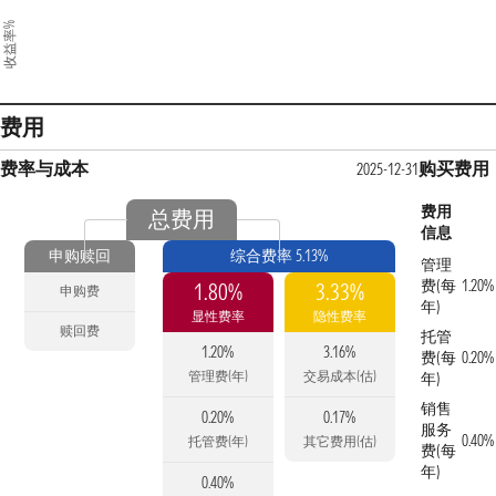
收益率%
费用
费率与成本
购买费用
2025-12-31
费用
总费用
信息
申购赎回
综合费率 5.13%
管理
费(每
1.20%
1.80%
3.33%
申购费
年)
显性费率
隐性费率
赎回费
托管
1.20%
3.16%
费(每
0.20%
管理费(年)
交易成本(估)
年)
销售
0.20%
0.17%
服务
0.40%
托管费(年)
其它费用(估)
费(每
年)
0.40%