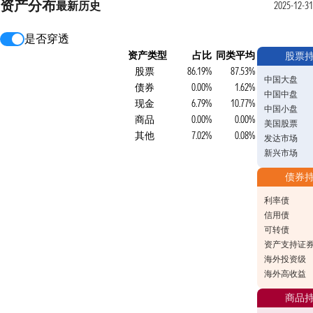
资产分布
最新
历史
2025-12-31
是否穿透
资产类型
占比
同类平均
股票
股票
86.19%
87.53%
中国大盘
债券
0.00%
1.62%
中国中盘
现金
6.79%
10.77%
中国小盘
商品
0.00%
0.00%
美国股票
其他
7.02%
0.08%
发达市场
新兴市场
债券
利率债
信用债
可转债
资产支持证
海外投资级
海外高收益
商品