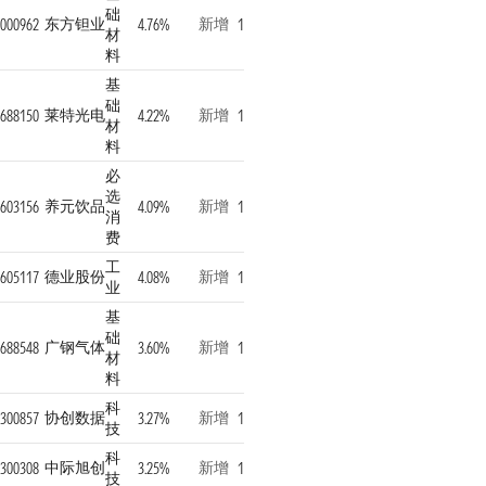
础
东方钽业
新增
000962
4.76%
1
材
料
基
础
莱特光电
新增
688150
4.22%
1
材
料
必
选
养元饮品
新增
603156
4.09%
1
消
费
工
德业股份
新增
605117
4.08%
1
业
基
础
广钢气体
新增
688548
3.60%
1
材
料
科
协创数据
新增
300857
3.27%
1
技
科
中际旭创
新增
300308
3.25%
1
技