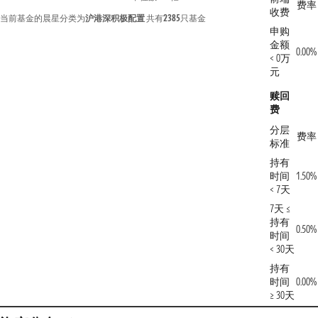
费率
收费
当前基金的晨星分类为
沪港深积极配置
共有
2385
只基金
申购
金额
0.00%
< 0万
元
赎回
费
分层
费率
标准
持有
时间
1.50%
< 7天
7天 ≤
持有
0.50%
时间
< 30天
持有
时间
0.00%
≥ 30天