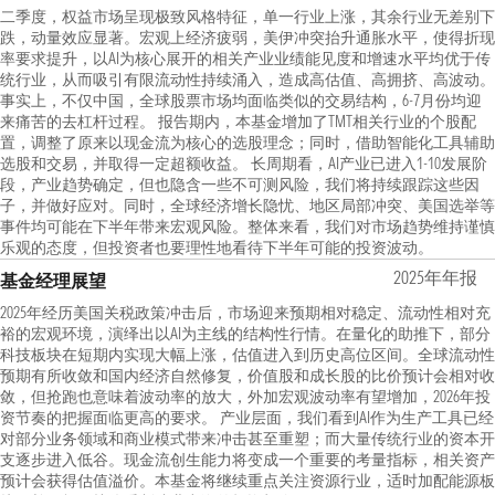
二季度，权益市场呈现极致风格特征，单一行业上涨，其余行业无差别下
跌，动量效应显著。宏观上经济疲弱，美伊冲突抬升通胀水平，使得折现
率要求提升，以AI为核心展开的相关产业业绩能见度和增速水平均优于传
统行业，从而吸引有限流动性持续涌入，造成高估值、高拥挤、高波动。
事实上，不仅中国，全球股票市场均面临类似的交易结构，6-7月份均迎
来痛苦的去杠杆过程。 报告期内，本基金增加了TMT相关行业的个股配
置，调整了原来以现金流为核心的选股理念；同时，借助智能化工具辅助
选股和交易，并取得一定超额收益。 长周期看，AI产业已进入1-10发展阶
段，产业趋势确定，但也隐含一些不可测风险，我们将持续跟踪这些因
子，并做好应对。同时，全球经济增长隐忧、地区局部冲突、美国选举等
事件均可能在下半年带来宏观风险。整体来看，我们对市场趋势维持谨慎
乐观的态度，但投资者也要理性地看待下半年可能的投资波动。
2025年年报
基金经理展望
2025年经历美国关税政策冲击后，市场迎来预期相对稳定、流动性相对充
裕的宏观环境，演绎出以AI为主线的结构性行情。在量化的助推下，部分
科技板块在短期内实现大幅上涨，估值进入到历史高位区间。全球流动性
预期有所收敛和国内经济自然修复，价值股和成长股的比价预计会相对收
敛，但抢跑也意味着波动率的放大，外加宏观波动率有望增加，2026年投
资节奏的把握面临更高的要求。 产业层面，我们看到AI作为生产工具已经
对部分业务领域和商业模式带来冲击甚至重塑；而大量传统行业的资本开
支逐步进入低谷。现金流创生能力将变成一个重要的考量指标，相关资产
预计会获得估值溢价。本基金将继续重点关注资源行业，适时加配能源板