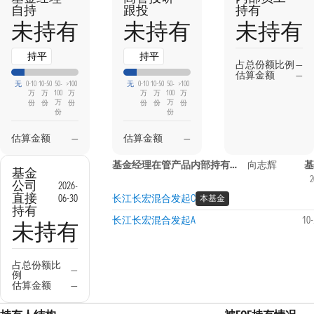
自持
跟投
持有
未持有
未持有
未持有
持平
持平
占总份额比例
—
估算金额
—
无
0-10
10-50
50-
>100
无
0-10
10-50
50-
>100
万
万
100
万
万
万
100
万
万
万
份
份
份
份
份
份
份
份
估算金额
—
估算金额
—
基金经理在管产品内部持有信息
向志辉
基
基金
2
公司
2026-
直接
06-30
长江长宏混合发起C
本基金
持有
长江长宏混合发起A
10
未持有
占总份额比
—
例
估算金额
—