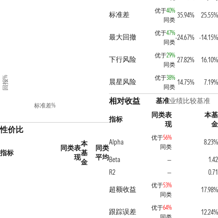
优于
40%
标准差
35.94%
25.55%
同类
优于
47%
最大回撤
-24.67%
-14.15%
同类
优于
29%
下行风险
27.82%
16.10%
同类
优于
38%
回报%
晨星风险
14.75%
7.19%
同类
相对收益
基准
业绩比较基准
标准差%
同类表
本基
指标
现
金
性价比
优于
56%
Alpha
8.23%
本
同类
同类表
同类
指标
基
现
平均
Beta
1.42
—
金
R2
0.71
—
优于
53%
超额收益
17.98%
同类
优于
64%
跟踪误差
12.24%
同类