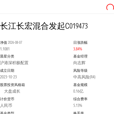
长江长宏混合发起C
019473
净值
2026-08-07
日涨跌幅
1.1081
3.84%
晨星分类
基金经理
沪港深积极配置
向志辉
成立日期
风险等级
2023-10-23
中高风险(R4)
股票投资风格箱
基金规模
大盘成长
0.16亿
计价货币
综合费率
人民币
5.13%
基金类型
换手率