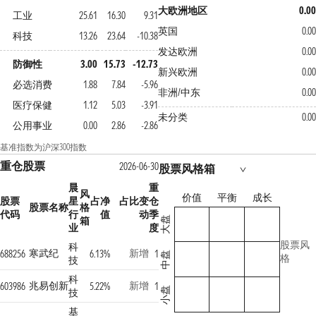
大欧洲地区
0.00
工业
25.61
16.30
9.31
英国
0.00
科技
13.26
23.64
-10.38
发达欧洲
0.00
防御性
3.00
15.73
-12.73
新兴欧洲
0.00
必选消费
1.88
7.84
-5.96
非洲/中东
0.00
医疗保健
1.12
5.03
-3.91
未分类
0.00
公用事业
0.00
2.86
-2.86
基准指数为沪深300指数
重仓股票
2026-06-30
股票风格箱
晨
重
风
价值
平衡
成长
股票
星
占净
占比变
仓
股票名称
格
代码
行
值
动
季
箱
大盘
业
度
股票风
科
寒武纪
新增
688256
6.13%
1
中盘
格
技
科
兆易创新
新增
603986
5.22%
1
小盘
技
基