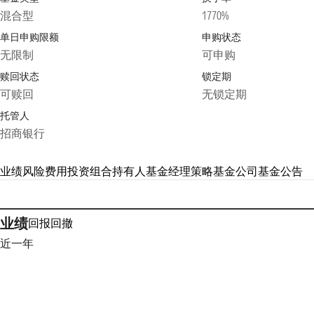
混合型
1770%
单日申购限额
申购状态
无限制
可申购
赎回状态
锁定期
可赎回
无锁定期
托管人
招商银行
业绩
风险
费用
投资组合
持有人
基金经理
策略
基金公司
基金公告
业绩
回报
回撤
近一年