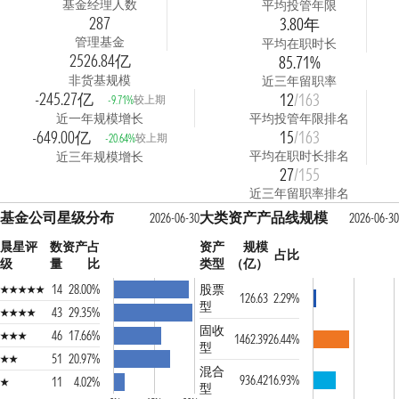
基金经理人数
平均投管年限
287
3.80年
管理基金
平均在职时长
2526.84亿
85.71%
非货基规模
近三年留职率
-245.27亿
12
/163
较上期
-9.71%
近一年规模增长
平均投管年限排名
-649.00亿
15
/163
较上期
-20.64%
平均在职时长排名
近三年规模增长
27
/155
近三年留职率排名
基金公司星级分布
大类资产产品线规模
2026-06-30
2026-06-30
晨星评
数
资产占
资产
规模
占比
级
量
比
类型
（亿）
14
28.00%
股票
126.63
2.29%
型
43
29.35%
固收
46
17.66%
1462.39
26.44%
型
51
20.97%
混合
936.42
16.93%
11
4.02%
型