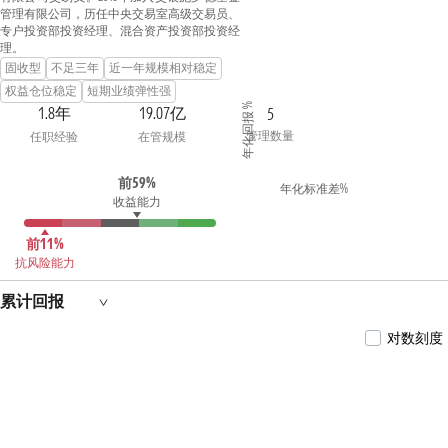
管理有限公司，历任中央交易室高级交易员、
专户投资部投资经理、混合资产投资部投资经
理。
固收型
不足三年
近一年规模相对稳定
权益仓位稳定
短期业绩弹性强
年化回报 %
1.8年
19.07亿
5
管理数量
任职经验
在管规模
前59%
年化标准差%
收益能力
前11%
抗风险能力
累计回报
对数刻度