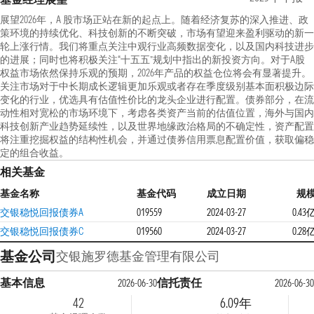
展望2026年，A 股市场正站在新的起点上。随着经济复苏的深入推进、政
策环境的持续优化、科技创新的不断突破，市场有望迎来盈利驱动的新一
轮上涨行情。我们将重点关注中观行业高频数据变化，以及国内科技进步
的进展；同时也将积极关注“十五五”规划中指出的新投资方向。对于A股
权益市场依然保持乐观的预期，2026年产品的权益仓位将会有显著提升。
关注市场对于中长期成长逻辑更加乐观或者存在季度级别基本面积极边际
变化的行业，优选具有估值性价比的龙头企业进行配置。债券部分，在流
动性相对宽松的市场环境下，考虑各类资产当前的估值位置，海外与国内
科技创新产业趋势延续性，以及世界地缘政治格局的不确定性，资产配置
将注重挖掘权益的结构性机会，并通过债券信用票息配置价值，获取偏稳
定的组合收益。
相关基金
基金名称
基金代码
成立日期
规
交银稳悦回报债券A
019559
2024-03-27
0.43
交银稳悦回报债券C
019560
2024-03-27
0.28
基金公司
交银施罗德基金管理有限公司
基本信息
信托责任
2026-06-30
2026-06-30
42
6.09年