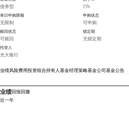
债券型
25%
单日申购限额
申购状态
无限制
可申购
赎回状态
锁定期
可赎回
无锁定期
托管人
光大银行
业绩
风险
费用
投资组合
持有人
基金经理
策略
基金公司
基金公告
业绩
回报
回撤
近一年