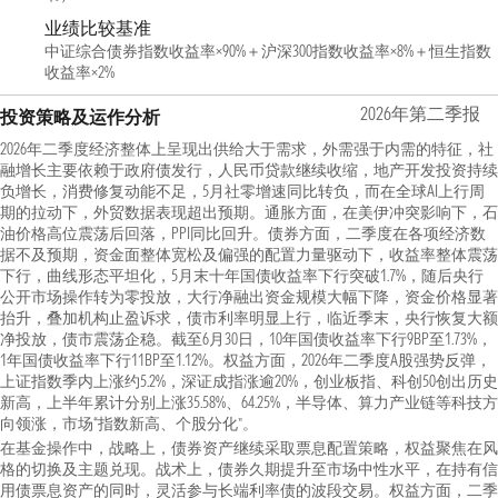
业绩比较基准
中证综合债券指数收益率×90%＋沪深300指数收益率×8%＋恒生指数
收益率×2%
2026年第二季报
投资策略及运作分析
2026年二季度经济整体上呈现出供给大于需求，外需强于内需的特征，社
融增长主要依赖于政府债发行，人民币贷款继续收缩，地产开发投资持续
负增长，消费修复动能不足，5月社零增速同比转负，而在全球AI上行周
期的拉动下，外贸数据表现超出预期。通胀方面，在美伊冲突影响下，石
油价格高位震荡后回落，PPI同比回升。债券方面，二季度在各项经济数
据不及预期，资金面整体宽松及偏强的配置力量驱动下，收益率整体震荡
下行，曲线形态平坦化，5月末十年国债收益率下行突破1.7%，随后央行
公开市场操作转为零投放，大行净融出资金规模大幅下降，资金价格显著
抬升，叠加机构止盈诉求，债市利率明显上行，临近季末，央行恢复大额
净投放，债市震荡企稳。截至6月30日，10年国债收益率下行9BP至1.73%，
1年国债收益率下行11BP至1.12%。权益方面，2026年二季度A股强势反弹，
上证指数季内上涨约5.2%，深证成指涨逾20%，创业板指、科创50创出历史
新高，上半年累计分别上涨35.58%、64.25%，半导体、算力产业链等科技方
向领涨，市场“指数新高、个股分化”。
在基金操作中，战略上，债券资产继续采取票息配置策略，权益聚焦在风
格的切换及主题兑现。战术上，债券久期提升至市场中性水平，在持有信
用债票息资产的同时，灵活参与长端利率债的波段交易。权益方面，二季