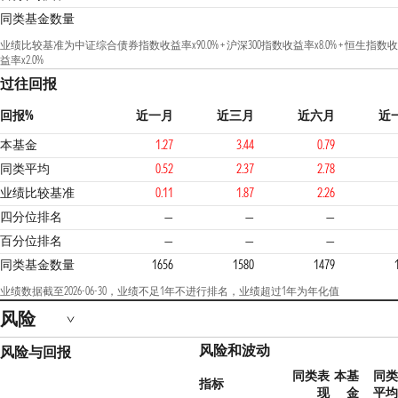
同类基金数量
业绩比较基准为中证综合债券指数收益率x90.0% + 沪深300指数收益率x8.0% + 恒生指数收
益率x2.0%
过往回报
回报%
近一月
近三月
近六月
近
本基金
1.27
3.44
0.79
同类平均
0.52
2.37
2.78
业绩比较基准
0.11
1.87
2.26
4
四分位排名
—
—
—
百分位排名
—
—
—
同类基金数量
1656
1580
1479
业绩数据截至2026-06-30，业绩不足1年不进行排名，业绩超过1年为年化值
风险
风险和波动
风险与回报
同类表
本基
同类
指标
现
金
平均