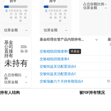
持平
持平
占总份额比例
—
估算金额
—
无
0-10
10-50
50-
>100
无
0-10
10-50
50-
>100
万
万
100
万
万
万
100
万
万
万
份
份
份
份
份
份
份
份
估算金额
—
估算金额
—
基金经理在管产品内部持有信息
基
基金
2
公司
2026-
直接
06-30
交银稳悦回报债券C
本基金
持有
交银稳悦回报债券A
未持有
交银恒益灵活配置混合A
交银恒益灵活配置混合C
占总份额比
—
例
交银瑞鑫六个月持有期混合A
10
估算金额
—
持有人结构
被FOF持有情况