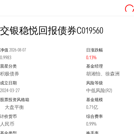
交银稳悦回报债券C
019560
净值
2026-08-07
日涨跌幅
0.9983
0.13%
晨星分类
基金经理
积极债券
胡湘怡、徐森洲
成立日期
风险等级
2024-03-27
中低风险(R2)
股票投资风格箱
基金规模
大盘平衡
0.71亿
计价货币
综合费率
人民币
0.99%
基金类型
换手率