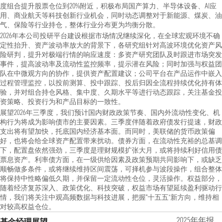
度组合提升股票仓位到20%附近，积极布局国产算力、半导体设备、AI应
用、商业航天等科技创新行业机会，同时动态调整对于新能源、煤炭、油
气、保险等行业持仓，整体行业分布更为均衡分散。
2026年本公司投研平台建设根据市场情况继续深化，在全球宏观环境不确
定性抬升、资产波动率放大的背景下，各研究组针对高波环境优化资产风
险研判，提升对极端行情的响应速度：多资产研究团队及时跟进市场突发
事件，提高波动率及流动性监控频率，提示潜在风险；同时加强与权益团
队在中微观方向的协作，提供资产配置建议；公司平台在产品运作中嵌入
过程管理监控，以投前测算、投中跟踪、投后归因全流程持续优化持有体
验，并对组合持仓风格、集中度、久期水平等进行动态跟踪，关注基金投
资策略、投资行为和产品目标的一致性。
展望2026年三季度，我们预计国内财政政策节奏、国内外流动性变化、机
构行为将成为影响债市的主要因素。三季度伴随着政府债发行提速，财政
支出将有望加快，托底国内经济基本面。而同时，美联储的货币政策偏
好，也将会给全球资产配置带来扰动。债券方面，在流动性充裕的总基调
下，配置盘依然强劲，三季度是理财规模扩张大月，或将持续利好信用债
票息资产。利率债方面，在一级供给因素及政策预期共同影响下，或缺乏
顺畅做多条件，或将继续维持区间震荡，可择机参与波段操作，组合整体
将保持中性略偏低久期，并保留一定流动性仓位，灵活操作。权益部分，
随着经济复苏深入、政策优化、科技突破，权益市场有望延续盈利驱动行
情，我们将关注中观高频数据与科技进展，把握“十五五”新方向，维持相
对较高权益仓位。
2025年年报
基金经理展望