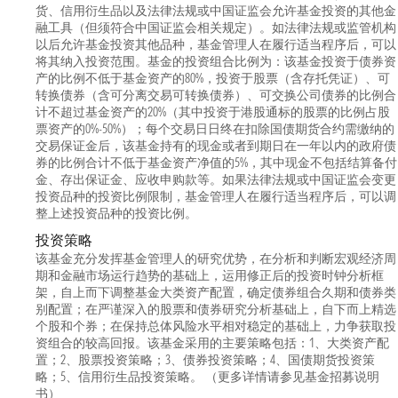
货、信用衍生品以及法律法规或中国证监会允许基金投资的其他金
融工具（但须符合中国证监会相关规定）。如法律法规或监管机构
以后允许基金投资其他品种，基金管理人在履行适当程序后，可以
将其纳入投资范围。基金的投资组合比例为：该基金投资于债券资
产的比例不低于基金资产的80%，投资于股票（含存托凭证）、可
转换债券（含可分离交易可转换债券）、可交换公司债券的比例合
计不超过基金资产的20%（其中投资于港股通标的股票的比例占股
票资产的0%-50%）；每个交易日日终在扣除国债期货合约需缴纳的
交易保证金后，该基金持有的现金或者到期日在一年以内的政府债
券的比例合计不低于基金资产净值的5%，其中现金不包括结算备付
金、存出保证金、应收申购款等。如果法律法规或中国证监会变更
投资品种的投资比例限制，基金管理人在履行适当程序后，可以调
整上述投资品种的投资比例。
投资策略
该基金充分发挥基金管理人的研究优势，在分析和判断宏观经济周
期和金融市场运行趋势的基础上，运用修正后的投资时钟分析框
架，自上而下调整基金大类资产配置，确定债券组合久期和债券类
别配置；在严谨深入的股票和债券研究分析基础上，自下而上精选
个股和个券；在保持总体风险水平相对稳定的基础上，力争获取投
资组合的较高回报。该基金采用的主要策略包括：1、大类资产配
置；2、股票投资策略；3、债券投资策略；4、国债期货投资策
略；5、信用衍生品投资策略。 （更多详情请参见基金招募说明
书）