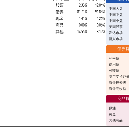
股票
2.33%
12.04%
中国大盘
债券
81.71%
91.83%
中国中盘
现金
1.41%
4.26%
中国小盘
商品
0.00%
0.06%
美国股票
其他
14.55%
-8.19%
发达市场
新兴市场
债券
利率债
信用债
可转债
资产支持证
海外投资级
海外高收益
商品
原油
黄金
其他商品