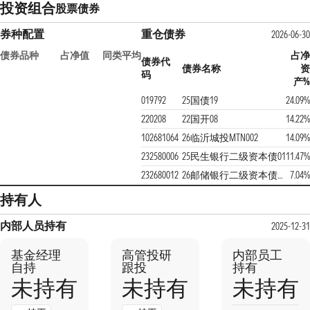
投资组合
股票
债券
券种配置
重仓债券
2026-06-30
债券品种
占净值
同类平均
占净
债券代
债券名称
资
码
产%
019792
25国债19
24.09%
220208
22国开08
14.22%
102681064
26临沂城投MTN002
14.09%
232580006
25民生银行二级资本债01
11.47%
232680012
26邮储银行二级资本债01BC
7.04%
持有人
内部人员持有
2025-12-31
基金经理
高管投研
内部员工
自持
跟投
持有
未持有
未持有
未持有