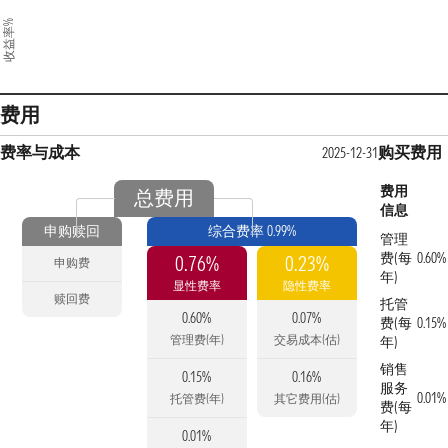
收益率%
费用
费率与成本
购买费用
2025-12-31
费用
总费用
信息
申购赎回
综合费率 0.99%
管理
费(每
0.60%
0.76%
0.23%
申购费
年)
显性费率
隐性费率
赎回费
托管
0.60%
0.07%
费(每
0.15%
管理费(年)
交易成本(估)
年)
销售
0.15%
0.16%
服务
0.01%
托管费(年)
其它费用(估)
费(每
年)
0.01%