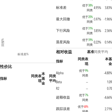
优于
38%
标准差
4.95%
3.83%
同类
优于
20%
最大回撤
-5.97%
-1.96%
同类
优于
31%
下行风险
3.85%
2.36%
同类
优于
39%
回报%
晨星风险
0.22%
0.14%
同类
相对收益
基准
同类平均
标准差%
同类表
本基
指标
现
金
性价比
优于
9%
Alpha
-4.80%
本
同类
同类表
同类
指标
基
现
平均
Beta
1.09
—
金
R2
0.70
—
优于
7%
超额收益
-4.66%
同类
优于
68%
跟踪误差
2.71%
同类