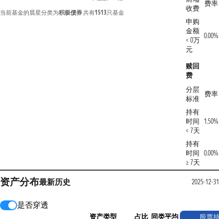
费率
收费
当前基金的晨星分类为
积极债券
共有
1513
只基金
申购
金额
0.00%
< 0万
元
赎回
费
分层
费率
标准
持有
时间
1.50%
< 7天
持有
时间
0.00%
≥ 7天
资产分布
最新
历史
2025-12-31
是否穿透
资产类型
占比
同类平均
股票