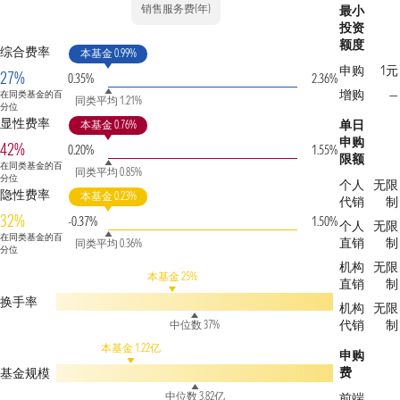
销售服务费(年)
最小
投资
额度
综合费率
本基金 0.99%
申购
1元
27%
0.35%
2.36%
增购
—
在同类基金的百
同类平均 1.21%
分位
显性费率
单日
本基金 0.76%
申购
42%
0.20%
1.55%
限额
在同类基金的百
同类平均 0.85%
分位
个人
无限
隐性费率
本基金 0.23%
代销
制
32%
-0.37%
1.50%
个人
无限
在同类基金的百
直销
制
同类平均 0.36%
分位
机构
无限
本基金 25%
直销
制
换手率
机构
无限
代销
制
中位数 37%
本基金 1.22亿
申购
费
基金规模
中位数 3.82亿
前端