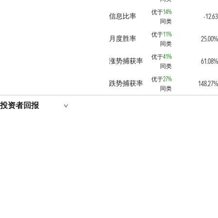
优于
14%
信息比率
-12.63
同类
优于
11%
月度胜率
25.00%
同类
优于
41%
涨势捕获率
61.08%
同类
优于
27%
跌势捕获率
148.27%
同类
投资者回报