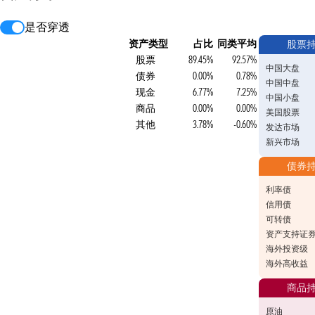
是否穿透
资产类型
占比
同类平均
股票
股票
89.45%
92.57%
中国大盘
债券
0.00%
0.78%
中国中盘
现金
6.77%
7.25%
中国小盘
商品
0.00%
0.00%
美国股票
其他
3.78%
-0.60%
发达市场
新兴市场
债券
利率债
信用债
可转债
资产支持证
海外投资级
海外高收益
商品
原油