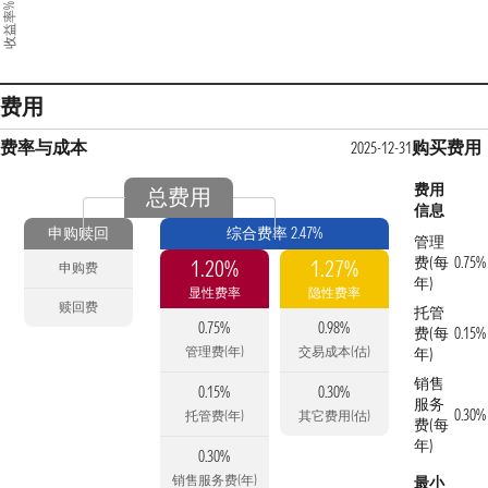
收益率%
费用
费率与成本
购买费用
2025-12-31
费用
总费用
信息
申购赎回
综合费率 2.47%
管理
费(每
0.75%
1.20%
1.27%
申购费
年)
显性费率
隐性费率
赎回费
托管
0.75%
0.98%
费(每
0.15%
管理费(年)
交易成本(估)
年)
销售
0.15%
0.30%
服务
0.30%
托管费(年)
其它费用(估)
费(每
年)
0.30%
销售服务费(年)
最小