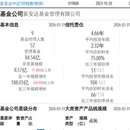
富安达中证500指数增强C
019808
2023-10-20
基金公司
富安达基金管理有限公司
基本信息
信托责任
2026-03-31
2026-03-3
9
4.66年
基金经理人数
平均投管年限
52
2.32年
管理基金
平均在职时长
84.54亿
75.00%
非货基规模
近三年留职率
8.57亿
51
/161
较上期
11.30%
近一年规模增长
平均投管年限排名
188.05亿
104
/161
较上期
626.93%
平均在职时长排名
近三年规模增长
66
/154
近三年留职率排名
基金公司星级分布
大类资产产品线规模
2026-03-31
2026-03-3
晨星评
数
资产占
资产
规模
占比
级
量
比
类型
（亿）