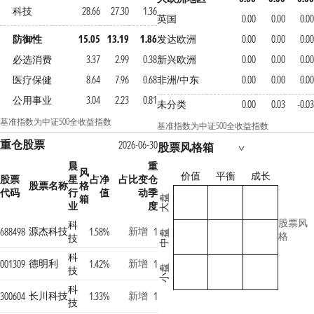
科技
28.66
27.30
1.36
英国
0.00
0.00
0.0
防御性
15.05
13.19
1.86
发达欧洲
0.00
0.00
0.0
必选消费
3.37
2.99
0.38
新兴欧洲
0.00
0.00
0.0
医疗保健
8.64
7.96
0.68
非洲/中东
0.00
0.00
0.0
公用事业
3.04
2.23
0.81
未分类
0.00
0.03
-0.0
基准指数为中证500全收益指数
基准指数为中证500全收益指数
重仓股票
2026-06-30
股票风格箱
晨
重
风
价值
平衡
成长
股票
星
占净
占比变
仓
股票名称
格
代码
行
值
动
季
箱
大盘
业
度
股票风
科
源杰科技
新增
688498
1.58%
1
中盘
格
技
科
德明利
新增
001309
1.42%
1
小盘
技
科
长川科技
新增
300604
1.33%
1
技