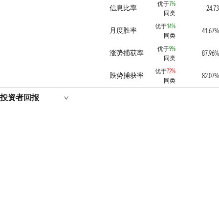
优于
7%
信息比率
-24.7
同类
优于
14%
月度胜率
41.67
同类
优于
9%
涨势捕获率
87.96
同类
优于
72%
跌势捕获率
82.07
同类
投资者回报