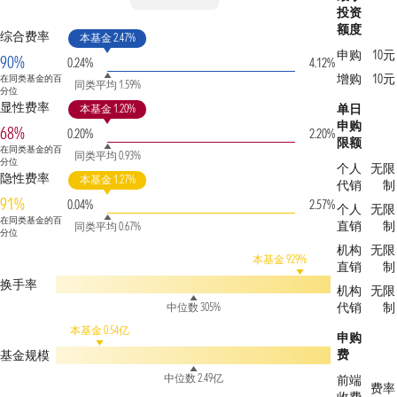
投资
额度
综合费率
本基金 2.47%
申购
10元
90%
0.24%
4.12%
增购
10元
在同类基金的百
同类平均 1.59%
分位
显性费率
单日
本基金 1.20%
申购
68%
0.20%
2.20%
限额
在同类基金的百
同类平均 0.93%
分位
个人
无限
隐性费率
本基金 1.27%
代销
制
91%
0.04%
2.57%
个人
无限
在同类基金的百
直销
制
同类平均 0.67%
分位
机构
无限
本基金 929%
直销
制
换手率
机构
无限
代销
制
中位数 305%
本基金 0.54亿
申购
费
基金规模
中位数 2.49亿
前端
费率