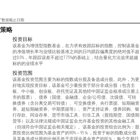
*数据截止日期:
策略
投资目标
该基金为增强型指数基金，在力求有效跟踪标的指数，控制该基金
的净值增长率与业绩比较基准之间的日均跟踪偏离度的绝对值不超
过0.5%，年跟踪误差不超过7.75%的基础上，结合量化方法追求超越
标的的业绩水平
投资范围
该基金投资范围主要为标的指数成分股及备选成分股。此外，为更
好地实现投资目标，该基金可少量投资于部分非成分股（包含主
板、中小板、创业板、存托凭证及其他经中国证监会核准或注册上
市的股票）、债券（国债、金融债、企业/公司债、次级债、可转
换债券（含分离交易可转债）、可交换债券、央行票据、短期融资
券、超短期融资券、中期票据等）、资产支持证券、债券回购、银
行存款、同业存单、货币市场工具、衍生工具（股指期货、国债期
货等）以及法律法规或中国证监会允许基金投资的其他金融工具
（但须符合中国证监会相关规定）。该基金的投资组合比例为：股
票投资比例范围为基金资产的90%－95％，投资于标的指数成分股
及其备选成分股的比例不低于非现金基金资产的80％；每个交易日