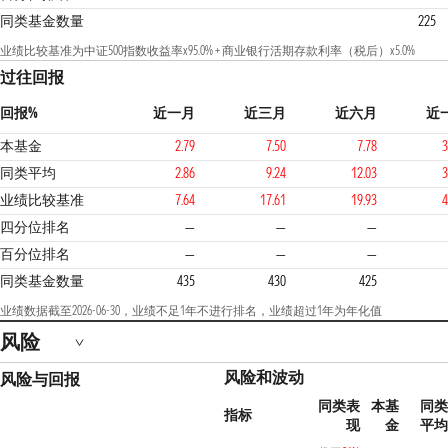
同类基金数量
225
业绩比较基准为中证500指数收益率x95.0% + 商业银行活期存款利率（税后）x5.0%
过往回报
回报%
近一月
近三月
近六月
近
本基金
2.79
7.50
7.78
3
同类平均
2.86
9.24
12.03
3
业绩比较基准
7.64
17.61
19.93
4
4
四分位排名
—
—
—
百分位排名
—
—
—
同类基金数量
435
430
425
业绩数据截至2026-06-30，业绩不足1年不进行排名，业绩超过1年为年化值
风险
风险和波动
风险与回报
同类表
本基
同
指标
现
金
平