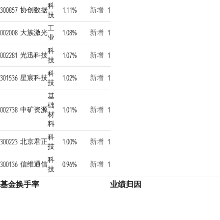
科
协创数据
新增
300857
1.11%
1
技
工
大族激光
新增
002008
1.08%
1
业
科
光迅科技
新增
002281
1.07%
1
技
科
星宸科技
新增
301536
1.02%
1
技
基
础
中矿资源
新增
002738
1.01%
1
材
料
科
北京君正
新增
300223
1.00%
1
技
科
信维通信
新增
300136
0.96%
1
技
基金换手率
业绩归因