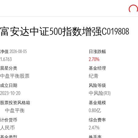
富安达中证500指数增强C
019808
净值
2026-08-05
日涨跌幅
1.6763
2.70%
晨星分类
基金经理
中盘平衡股票
纪青
成立日期
风险等级
2023-10-20
中风险(R3)
股票投资风格箱
基金规模
中盘平衡
0.80亿
计价货币
综合费率
人民币
2.47%
基金类型
换手率