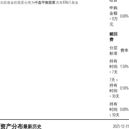
收费
当前基金的晨星分类为
中盘平衡股票
共有
376
只基金
申购
金额
0.00%
< 0万
元
赎回
费
分层
费率
标准
持有
时间
1.50%
< 7天
7天 ≤
持有
0.50%
时间
< 30天
持有
时间
0.00%
≥ 30天
资产分布
最新
历史
2025-12-3