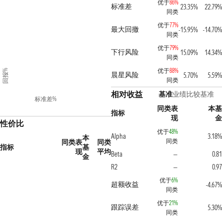
优于
86%
标准差
23.35%
22.79
同类
优于
77%
最大回撤
-15.95%
-14.70
同类
优于
79%
下行风险
15.09%
14.34
同类
优于
88%
回报%
晨星风险
5.70%
5.59
同类
相对收益
基准
业绩比较基准
标准差%
同类表
本
指标
现
性价比
优于
48%
Alpha
3.18
本
同类
同类表
同类
指标
基
现
平均
Beta
0.8
—
金
R2
0.9
—
优于
6%
超额收益
-4.67
同类
优于
21%
跟踪误差
5.30
同类