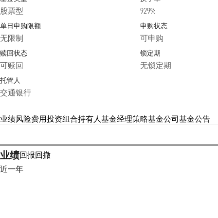
股票型
929%
单日申购限额
申购状态
无限制
可申购
赎回状态
锁定期
可赎回
无锁定期
托管人
交通银行
业绩
风险
费用
投资组合
持有人
基金经理
策略
基金公司
基金公告
业绩
回报
回撤
近一年