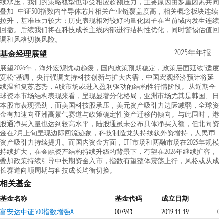
续承压，我们的策略模型也承受相应超额压力，主要原因由多重因素共同
叠加--中证500指数内半导体芯片相关产业链覆盖度高，相关概念板块连续
拉升，基准压力较大；历史表现相对较好的量化因子在当前域内发生连续
回撤。后续我们将在科技成长主线内部进行结构性优化，同时警惕估值回
调和风格切换风险。
2025年年报
基金经理展望
展望2026年，海外宏观扰动趋缓，国内政策预期稳定，政策层面延续“适度
宽松”基调，央行强调支持科技创新与扩大内需，中国宏观经济预计将延
续温和复苏态势，A股市场或进入盈利驱动的结构性行情阶段。从近期全
球资本市场结构表现来看，呈现显著分化格局，亚洲市场尤其是韩国、日
本股市表现强劲，而美国科技股承压，美元资产吸引力边际减弱，全球资
金有加速向亚洲高景气赛道与政策确定性资产迁移的倾向。与此同时，港
股通净买入量也达到较高水平，陆股通虽未公布具体净买入额，但北向资
金在2月上旬呈现边际回流迹象，科技制造龙头持续获外资增持，人民币
资产吸引力持续提升。而国内资金方面，ETF市场和两融市场在2025年规模
持续扩大，在金融资产结构持续升级的背景下，有望在2026年继续扩容，
叠加政策持续引导中长期资金入市，指数有望整体震荡上行，风格或从成
长赛道向顺周期与科技成长均衡切换。
相关基金
基金名称
基金代码
成立日期
富安达中证500指数增强A
007943
2019-11-19