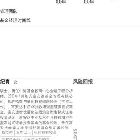
0.0年
0.0年
—
管理团队
基金经理时间线
纪青
风险回报
女
硕士。历任中海基金投研中心金融工程分析
师。2013年4月加入富安达基金管理有限公
司。现任指数与量化投资部副经理（主持工
作）、富安达中证500指数增强型证券投资基
金、富安达智优量化选股混合型发起式证券
投资基金、富安达中小盘六个月持有期混合
型发起式证券投资基金的基金经理。曾任富
安达健康人生灵活配置混合型证券投资基
年化回报 %
权益型
五年以上
机构持有较高
金、富安达长盈灵活配置混合型证券投资基
金的基金经理。2022年7月至2022年11月兼任
高权益仓位
近三年收益较高