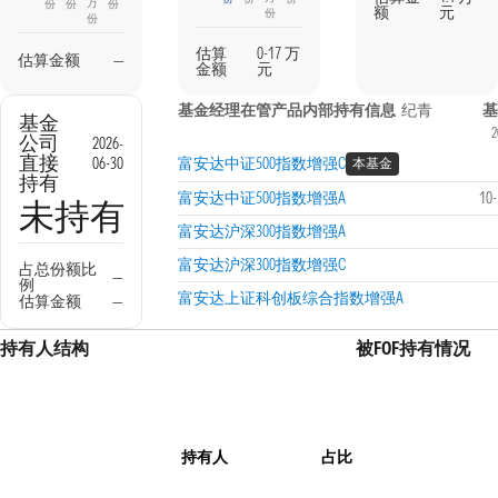
万
份
份
份
额
元
份
份
估算
0-17 万
估算金额
—
金额
元
基金经理在管产品内部持有信息
纪青
基金
2
公司
2026-
直接
06-30
富安达中证500指数增强C
本基金
持有
富安达中证500指数增强A
10
未持有
富安达沪深300指数增强A
富安达沪深300指数增强C
占总份额比
—
例
富安达上证科创板综合指数增强A
估算金额
—
持有人结构
被FOF持有情况
持有人
占比