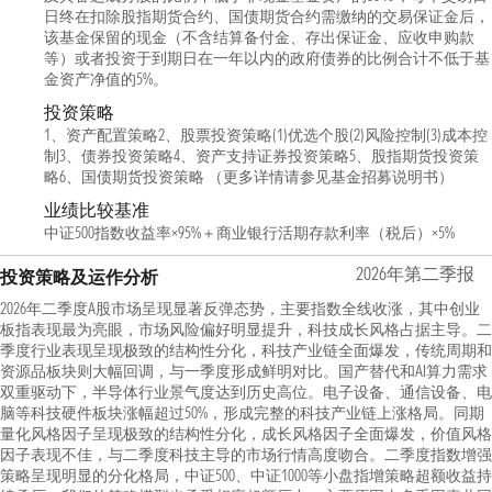
日终在扣除股指期货合约、国债期货合约需缴纳的交易保证金后，
该基金保留的现金（不含结算备付金、存出保证金、应收申购款
等）或者投资于到期日在一年以内的政府债券的比例合计不低于基
金资产净值的5%。
投资策略
1、资产配置策略2、股票投资策略(1)优选个股(2)风险控制(3)成本控
制3、债券投资策略4、资产支持证券投资策略5、股指期货投资策
略6、国债期货投资策略 （更多详情请参见基金招募说明书）
业绩比较基准
中证500指数收益率×95%＋商业银行活期存款利率（税后）×5%
2026年第二季报
投资策略及运作分析
2026年二季度A股市场呈现显著反弹态势，主要指数全线收涨，其中创业
板指表现最为亮眼，市场风险偏好明显提升，科技成长风格占据主导。二
季度行业表现呈现极致的结构性分化，科技产业链全面爆发，传统周期和
资源品板块则大幅回调，与一季度形成鲜明对比。国产替代和AI算力需求
双重驱动下，半导体行业景气度达到历史高位。电子设备、通信设备、电
脑等科技硬件板块涨幅超过50%，形成完整的科技产业链上涨格局。同期
量化风格因子呈现极致的结构性分化，成长风格因子全面爆发，价值风格
因子表现不佳，与二季度科技主导的市场行情高度吻合。二季度指数增强
策略呈现明显的分化格局，中证500、中证1000等小盘指增策略超额收益持