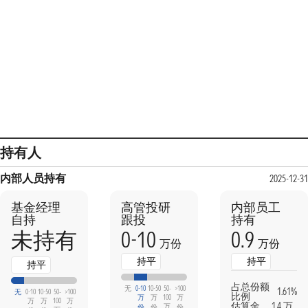
持有人
内部人员持有
2025-12-3
基金经理
高管投研
内部员工
自持
跟投
持有
0-10
0.9
未持有
万份
万份
持平
持平
持平
占总份额
无
0-10
10-50
50-
>100
1.61%
无
0-10
10-50
50-
>100
比例
万
万
100
万
万
万
100
万
估算金
1.4 万
万
份
份
份