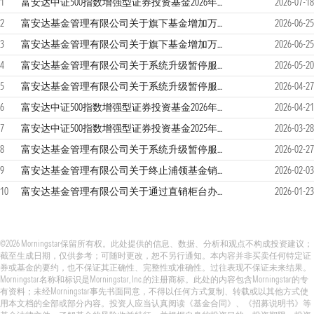
1
富安达中证500指数增强型证券投资基金2026年第二季度报告
2026-07-18
2
富安达基金管理有限公司关于旗下基金增加万家财富基金销售（天津）有限公司为销售机构并参与其费率优惠活动的公告
2026-06-25
3
富安达基金管理有限公司关于旗下基金增加万家财富基金销售（天津）有限公司为销售机构并参与其费率优惠活动的公告
2026-06-25
4
富安达基金管理有限公司关于系统升级暂停服务的公告
2026-05-20
5
富安达基金管理有限公司关于系统升级暂停服务的公告
2026-04-27
6
富安达中证500指数增强型证券投资基金2026年第一季度报告
2026-04-21
7
富安达中证500指数增强型证券投资基金2025年年度报告
2026-03-28
8
富安达基金管理有限公司关于系统升级暂停服务的公告
2026-02-27
9
富安达基金管理有限公司关于终止浦领基金销售有限公司办理旗下基金销售业务的公告
2026-02-03
10
富安达基金管理有限公司关于通过直销柜台办理公募基金认、申购、转换转入业务费率优惠的公告
2026-01-23
©2026 Morningstar保留所有权。此处提供的信息、数据、分析和观点不构成投资建议；
截至生成日期，仅供参考；可随时更改，恕不另行通知。本内容并非买卖任何特定证
券或基金的要约，也不保证其正确性、完整性或准确性。过往表现不保证未来结果。
Morningstar名称和标识是Morningstar, Inc.的注册商标。此处的内容包含Morningstar的专
有资料；未经Morningstar事先书面同意，不得以任何方式复制、转载或以其他方式使
用本文档的全部或部分内容。投资人应当认真阅读《基金合同》、《招募说明书》等