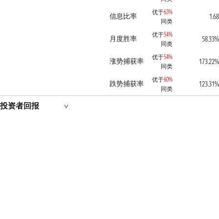
优于
63%
信息比率
1.6
同类
优于
54%
月度胜率
58.33
同类
优于
54%
涨势捕获率
173.22
同类
优于
60%
跌势捕获率
123.31
同类
投资者回报