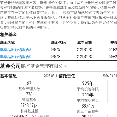
节已开始呈现淡季不淡、旺季涨价的特征，而且从25Q3开始已经摆脱了过
去3年以来的持续下降趋势。未来随着基本面和流动性的演绎，这部分资
产也存在一定的估值修复空间。 因此，权益市场虽然经过过去两年的上
涨，整体估值水平已不再显著低估，但从全社会资产整体的回报水平对比
看，部分资产的性价比仍然处于有吸引力的位置，我们认为合理定价的回
归仍将持续相当长的一段时间。
相关基金
基金名称
基金代码
成立日期
规
鹏华品质甄选混合A
020037
2024-05-28
0.11
鹏华品质甄选混合C
020038
2024-05-28
0.03
基金公司
鹏华基金管理有限公司
基本信息
信托责任
2026-03-31
2026-03-3
87
5.25年
基金经理人数
平均投管年限
776
3.11年
管理基金
平均在职时长
5748.67亿
88.41%
非货基规模
近三年留职率
1144.90亿
29
/161
较上期
26.01%