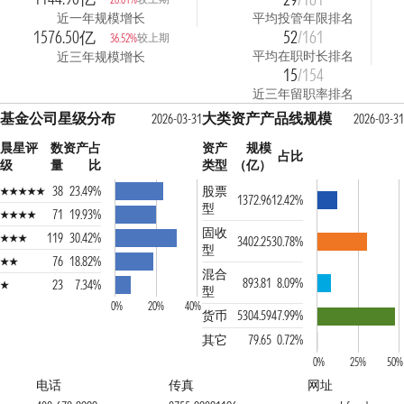
近一年规模增长
平均投管年限排名
1576.50亿
52
/161
较上期
36.52%
平均在职时长排名
近三年规模增长
15
/154
近三年留职率排名
基金公司星级分布
大类资产产品线规模
2026-03-31
2026-03-3
晨星评
数
资产占
资产
规模
占比
级
量
比
类型
（亿）
38
23.49%
股票
1372.96
12.42%
型
71
19.93%
固收
119
30.42%
3402.25
30.78%
型
76
18.82%
混合
893.81
8.09%
23
7.34%
型
0%
20%
40%
货币
5304.59
47.99%
其它
79.65
0.72%
0%
25%
50%
电话
传真
网址