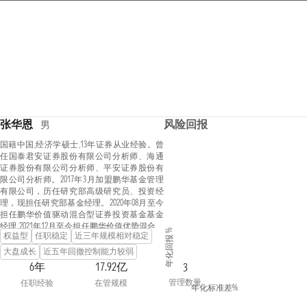
张华恩
风险回报
男
国籍中国,经济学硕士,13年证券从业经验。曾
任国泰君安证券股份有限公司分析师、海通
证券股份有限公司分析师、平安证券股份有
限公司分析师。2017年3月加盟鹏华基金管理
有限公司，历任研究部高级研究员、投资经
理，现担任研究部基金经理。2020年08月至今
担任鹏华价值驱动混合型证券投资基金基金
经理, 2021年12月至今担任鹏华价值优势混合型
年化回报 %
权益型
任职稳定
近三年规模相对稳定
证券投资基金（LOF）基金经理, 2024年05月至
今担任鹏华品质甄选混合型证券投资基金基
大盘成长
近五年回撤控制能力较弱
金经理,张华恩先生具备基金从业资格。
6年
17.92亿
3
管理数量
任职经验
在管规模
年化标准差%