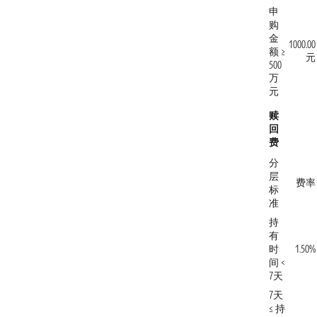
申
购
金
1000.00
额 ≥
元
500
万
元
赎
回
费
分
层
费率
标
准
持
有
时
1.50%
间 <
7天
7天
≤ 持