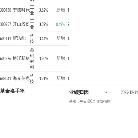
工
宁德时代
新增
300750
3.62%
1
业
工
开山股份
300257
3.59%
-0.49%
2
业
科
新洁能
新增
605111
3.44%
1
技
基
础
博迁新材
新增
605376
3.26%
1
材
料
科
海光信息
新增
688041
3.21%
1
技
基金换手率
业绩归因
2025-12-3
基准：中证800全收益指数