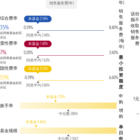
年)
销售服务费(年)
销
该份
售
综合费率
本基金 2.16%
额不
服
收取
35%
0.59%
8.40%
务
销售
在同类基金的百
费
同类平均 2.48%
服务
分位
(每
显性费率
费
本基金 1.40%
年)
7%
0.20%
2.60%
最
在同类基金的百
同类平均 1.62%
分位
小
隐性费率
本基金 0.76%
投
资
55%
-0.39%
6.60%
额
在同类基金的百
同类平均 0.86%
度
分位
申
本基金 210%
1元
购
换手率
增
—
中位数 286%
购
本基金 0.46亿
单
基金规模
日
申
中位数 2.10亿