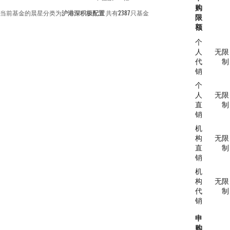
购
当前基金的晨星分类为
沪港深积极配置
共有
2387
只基金
限
额
个
人
无限
代
制
销
个
人
无限
直
制
销
机
构
无限
直
制
销
机
构
无限
代
制
销
申
购