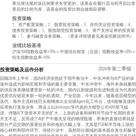
果法律法规对该比例要求有变更的，该基金在履行适当程序后以变
更后的比例为准，该基金的投资比例会做相应调整。
投资策略
1、资产配置策略；2、股票投资策略；3、存托凭证投资策略；4、
债券投资策略；5、股指期货投资策略；6、资产支持证券的投资策
略；7、参与融资业务策略。 （更多详情请参见基金招募说明书）
业绩比较基准
沪深300指数收益率×70%＋中债综合财富（总值）指数收益率×20%＋
恒生指数收益率×10%
2026年第二季报
投资策略及运作分析
回顾26年上半年，国内经济依然处于弱平衡当中，中东冲突与AI产业的加
速外溢成为影响宏观和市场的最主要变量。中东冲突中，海外本身就脆弱
的供应体系继续遭受新一轮的冲击，国内以新能源和先进制造业为代表的
优质供应链迎来新一轮的机遇期。产业层面，今年以来，随着底层模型的
迭代，海外主流科技巨头相继推出企业级Agent化工作台，使AI能够直接跨
应用执行复杂业务，商业上以Anthropic等代表的大模型公司ARR突飞猛
进。伴随AI下游资本开支的扩大，上游的设备和材料环节由于长期的资本
开支不足，反而成了AI扩产中最先呈现的物理瓶颈，带来的直接结果就是
部分产品交期的显著拉长和价格的大幅上涨，尤其是PCB和半导体上游的
核心材料和部件环节。传统行业中，虽然部分领域的基本面在发生积极变