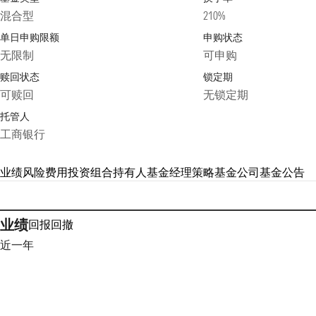
混合型
210%
单日申购限额
申购状态
无限制
可申购
赎回状态
锁定期
可赎回
无锁定期
托管人
工商银行
业绩
风险
费用
投资组合
持有人
基金经理
策略
基金公司
基金公告
业绩
回报
回撤
近一年