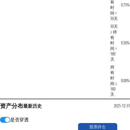
有
0.75%
时
间 <
30天
30天
≤ 持
有
时
0.50%
间 <
180
天
持
有
时
0.00%
间 ≥
180
天
资产分布
最新
历史
2025-12-3
是否穿透
股票持仓