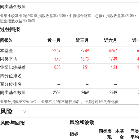
同类基金数量
业绩比较基准为沪深300指数收益率x70.0% + 中债综合财富（总值）指数收益率x20.0% +
恒生指数收益率x10.0%
过往回报
回报%
近一月
近三月
近六月
近
本基金
22.57
39.49
49.67
6
同类平均
5.49
18.73
17.49
4
业绩比较基准
0.35
7.51
4.23
1
2
四分位排名
—
—
—
百分位排名
—
—
—
同类基金数量
2553
2469
2349
业绩数据截至2026-06-30，业绩不足1年不进行排名，业绩超过1年为年化值
风险
风险和波动
风险与回报
同类表
本基
同
指标
现
金
平