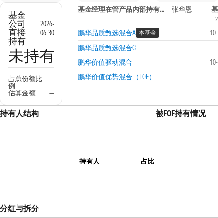
基金经理在管产品内部持有信息
张华恩
基金
2
公司
2026-
直接
06-30
鹏华品质甄选混合A
10
本基金
持有
鹏华品质甄选混合C
未持有
鹏华价值驱动混合
10
鹏华价值优势混合（LOF）
占总份额比
—
例
估算金额
—
持有人结构
被FOF持有情况
持有人
占比
分红与拆分