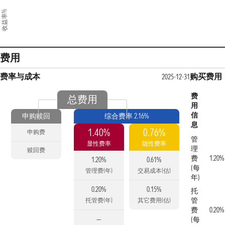
收益率%
费用
费率与成本
购买费用
2025-12-31
费
总费用
用
信
申购赎回
综合费率 2.16%
息
1.40%
0.76%
申购费
管
显性费率
隐性费率
理
赎回费
费
1.20%
1.20%
0.61%
(每
管理费(年)
交易成本(估)
年)
0.20%
0.15%
托
管
托管费(年)
其它费用(估)
费
0.20%
—
(每