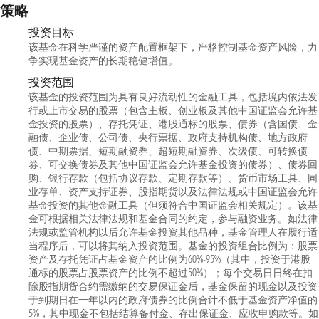
策略
投资目标
该基金在科学严谨的资产配置框架下，严格控制基金资产风险，力
争实现基金资产的长期稳健增值。
投资范围
该基金的投资范围为具有良好流动性的金融工具，包括境内依法发
行或上市交易的股票（包含主板、创业板及其他中国证监会允许基
金投资的股票）、存托凭证、港股通标的股票、债券（含国债、金
融债、企业债、公司债、央行票据、政府支持机构债、地方政府
债、中期票据、短期融资券、超短期融资券、次级债、可转换债
券、可交换债券及其他中国证监会允许基金投资的债券）、债券回
购、银行存款（包括协议存款、定期存款等）、货币市场工具、同
业存单、资产支持证券、股指期货以及法律法规或中国证监会允许
基金投资的其他金融工具（但须符合中国证监会相关规定）。该基
金可根据相关法律法规和基金合同的约定，参与融资业务。如法律
法规或监管机构以后允许基金投资其他品种，基金管理人在履行适
当程序后，可以将其纳入投资范围。基金的投资组合比例为：股票
资产及存托凭证占基金资产的比例为60%-95%（其中，投资于港股
通标的股票占股票资产的比例不超过50%）；每个交易日日终在扣
除股指期货合约需缴纳的交易保证金后，基金保留的现金以及投资
于到期日在一年以内的政府债券的比例合计不低于基金资产净值的
5%，其中现金不包括结算备付金、存出保证金、应收申购款等。如