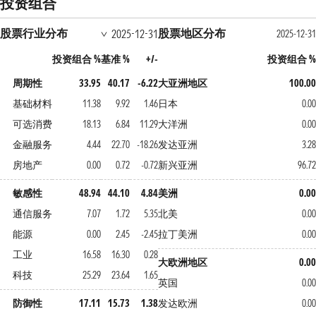
投资组合
股票行业分布
股票地区分布
2025-12-31
2025-12-3
投资组合 %
基准 %
+/-
投资组合 
周期性
33.95
40.17
-6.22
大亚洲地区
100.0
基础材料
11.38
9.92
1.46
日本
0.0
可选消费
18.13
6.84
11.29
大洋洲
0.0
金融服务
4.44
22.70
-18.26
发达亚洲
3.2
房地产
0.00
0.72
-0.72
新兴亚洲
96.7
敏感性
48.94
44.10
4.84
美洲
0.0
通信服务
7.07
1.72
5.35
北美
0.0
能源
0.00
2.45
-2.45
拉丁美洲
0.0
工业
16.58
16.30
0.28
大欧洲地区
0.0
科技
25.29
23.64
1.65
英国
0.0
防御性
17.11
15.73
1.38
发达欧洲
0.0