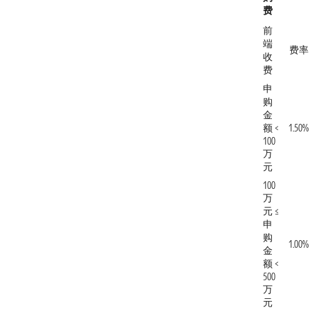
费
前
端
费率
收
费
申
购
金
额 <
1.50%
100
万
元
100
万
元 ≤
申
购
1.00%
金
额 <
500
万
元