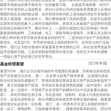
化，但股价却呈现出持续的负面反馈，这其中基本面与股价的剪刀差后续
随着市场资金的再平衡存在一定的修复可能。 从权益市场来看，经历25
年下半年凌厉的上涨趋势后，部分行业和公司的估值体系需要进入从美好
预期到现实兑现的验证期，在外部扰动和内部上涨动能的消化中市场预计
将进入震荡期。组合操作上，我们整体延续了此前的思路，在提升估值容
忍度和空间的想象力上相对乐观的同时，更加关注具备新产业趋势和供需
反转拐点的细分环节。看好方向上：一是部分底部出清已经持续2-3年的
新能源锂电材料，工程机械，化工、保险等细分领域等，并重点关注因为
AI挤占和外部冲突导致供需加速反转的环节。二是科技行业中产业趋势的
新变化，尤其是PCB、半导体等领域上游的材料环节，在本轮大的产业趋
势中，我们认为部分领域中具备显著竞争优势的公司，存在实现弯道超车
提升份额的可能。三是优质制造和医药出海方面，在经过大半年的调整，
一些核心资产的价值已经非常突出。
2025年年报
基金经理展望
展望2026年，我们认为当前市场的牛市氛围仍然健康，仍有相当多的优质
资产没有被充分定价。 第一，从全球大的资产格局来看，以美国代表的
部分经济体强负债驱动下，带来的直接结果就是美元资产的实际收益率下
降，美元对战略资产贬值，并开始对基本面强势的国家（如中国等）法币
贬值，这一过程中，中国资产在全球资产的横向对比中仍具备重估基础。
第二，本轮市场的交易主线，无论是AI链、创新药、机器人代表的高科技
方向，还是先进制造业、部分消费品等依靠竞争优势出海的领域，都离显
著的泡沫化还存在一定距离。 第三，在一些资本开支进入后期的传统行
业（化工、锂电材料、工程机械等领域），随着供给格局的优化，部分环