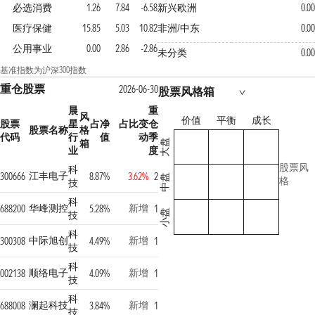
必选消费
1.26
7.84
-6.58
新兴欧洲
0.0
医疗保健
15.85
5.03
10.82
非洲/中东
0.0
公用事业
0.00
2.86
-2.86
未分类
0.0
基准指数为沪深300指数
重仓股票
2026-06-30
股票风格箱
晨
重
风
价值
平衡
成长
股票
星
占净
占比变
仓
股票名称
格
代码
行
值
动
季
箱
大盘
业
度
股票风
科
江丰电子
300666
8.87%
3.62%
2
中盘
格
技
科
华峰测控
新增
688200
5.28%
1
小盘
技
科
中际旭创
新增
300308
4.49%
1
技
科
顺络电子
新增
002138
4.09%
1
技
科
澜起科技
新增
688008
3.84%
1
技