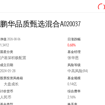
鹏华品质甄选混合A
020037
净值
2026-08-06
日涨跌幅
1.3412
0.68%
晨星分类
基金经理
沪港深积极配置
张华恩
成立日期
风险等级
2024-05-28
中高风险(R4)
股票投资风格箱
基金规模
大盘成长
0.14亿
计价货币
综合费率
人民币
2.16%
基金类型
换手率