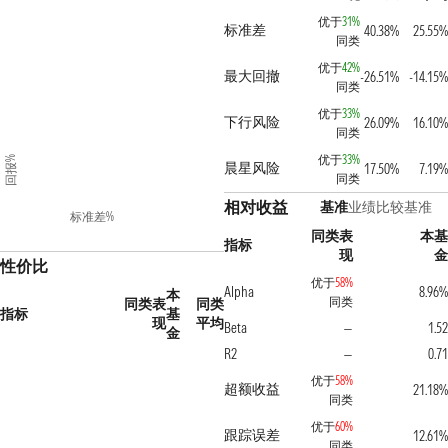
优于
31%
标准差
40.38%
25.55
同类
优于
42%
最大回撤
-26.51%
-14.15
同类
优于
33%
下行风险
26.09%
16.10
同类
优于
33%
回报%
晨星风险
17.50%
7.19
同类
相对收益
基准
业绩比较基准
标准差%
同类表
本
指标
现
性价比
优于
58%
Alpha
8.96
本
同类
同类表
同类
指标
基
现
平均
Beta
1.5
—
金
R2
0.7
—
优于
58%
超额收益
21.18
同类
优于
60%
跟踪误差
12.61
同类