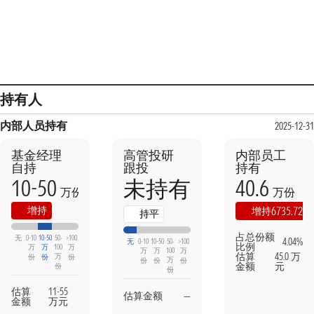
持有人
内部人员持有
2025-12-3
基金经理
高管投研
内部员工
自持
跟投
持有
10-50
40.6
未持有
万份
万份
增持
6735.72%
增持
持平
占总份额
无
0-10
10-50
50-
>100
4.04%
无
0-10
10-50
50-
>100
比例
万
万
100
万
万
万
100
万
估算
45.0 万
万
份
份
份
万
份
份
份
金额
元
份
份
估算
11-55
估算金额
—
金额
万元