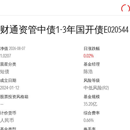
财通资管中债1-3年国开债E
020544
净值
2026-08-07
日涨跌幅
1.0207
0.02%
晨星分类
基金经理
短债
陈浩
成立日期
风险等级
2024-01-12
中低风险(R2)
股票投资风格箱
基金规模
—
35.20亿
计价货币
综合费率
人民币
0.66%
基金类型
换手率