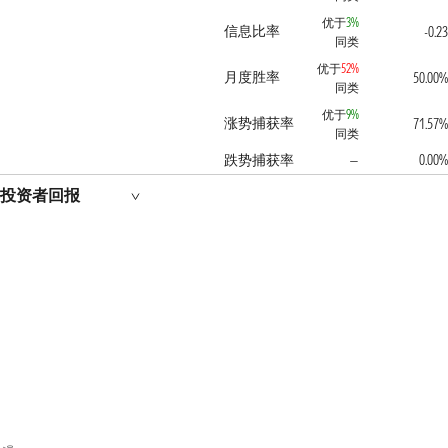
优于
3%
信息比率
-0.23
同类
优于
52%
月度胜率
50.00%
同类
优于
9%
涨势捕获率
71.57%
同类
跌势捕获率
0.00%
—
投资者回报