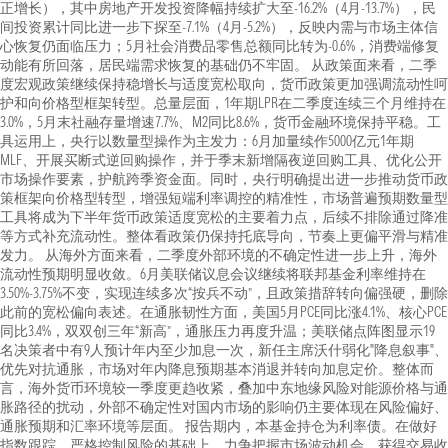
正增长），其中房地产开发投资降幅持续扩大至-16.2%（4月-13.7%），民
间投资累计同比进一步下探至-7.1%（4月-5.2%），反映内需与市场主体信
心恢复仍面临压力；5月社会消费品零售总额同比转为-0.6%，消费端修复
动能有所回落，居民端需求恢复的基础仍不牢固。 从政策面来看，二季
度宏观政策继续保持稳增长与适度宽松取向，货币政策更加强调流动性呵
护和向价格型框架转型。总量层面，1年期LPR在二季度连续三个月维持在
3.0%，5月末社融存量增速7.7%、M2同比8.6%，货币金融环境保持平稳。工
具运用上，央行以数量型操作为主发力：6月加量续作5000亿元1年期
MLF、开展买断式逆回购操作，并于季末新增隔夜逆回购工具、优化公开
市场操作要素，护航跨季资金面。同时，央行明确提出进一步推动货币政
策框架向价格型转型，增强短端利率调控的精准性，市场普遍预期数量型
工具将成为下半年货币政策适度宽松的主要着力点，后续不排除通过降准
等方式补充流动性。整体看政策仍保持托底导向，节奏上更偏平滑与精准
发力。 从海外方面来看，二季度外部环境的不确定性进一步上升，海外
流动性预期明显收敛。6月美联储议息会议继续将联邦基金利率维持在
3.50%-3.75%不变，实现连续多次“按兵不动”，且政策措辞转向偏强硬，删除
此前的宽松偏向表述。在通胀韧性方面，美国5月PCE同比涨4.1%、核心PCE
同比3.4%，双双创三年“新高”，通胀压力再度升温；美联储点阵图显示19
名决策者中有9人预计年内至少加息一次，新任主席沃什弱化"降息叙事"、
优先对抗通胀，市场对年内降息预期基本消退并转向加息定价。整体而
言，海外货币环境较一季度更趋收紧，叠加中东地缘风险对能源价格与通
胀路径的扰动，外部不确定性对国内市场的影响仍主要体现在风险偏好、
通胀预期和汇率环境等层面。 报告期内，本基金持仓为利率债。在做好
指数跟踪，严格控制风险的基础上，力争把握市场波动机会，获得交易收