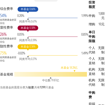
投资
额度
综合费率
本基金 0.66%
1,000
54%
0.20%
1.99%
申购
元
在同类基金的百
同类平均 0.67%
分位
增购
10元
显性费率
本基金 0.30%
单日
26%
0.05%
0.85%
申购
在同类基金的百
同类平均 0.39%
限额
分位
隐性费率
本基金 0.36%
个人
无限
代销
制
75%
-0.02%
1.49%
在同类基金的百
个人
无限
同类平均 0.27%
分位
直销
制
本基金 58.28亿
机构
无限
直销
制
基金规模
机构
无限
中位数 19.87亿
代销
制
当前基金的晨星分类为
短债
共有
1299
只基金
申购
费
前端