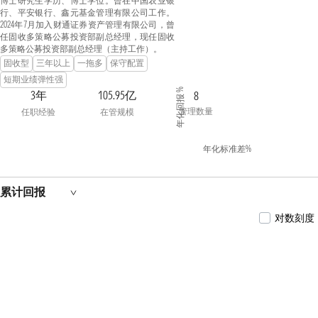
博士研究生学历、博士学位。曾在中国农业银
行、平安银行、鑫元基金管理有限公司工作。
2024年7月加入财通证券资产管理有限公司，曾
任固收多策略公募投资部副总经理，现任固收
多策略公募投资部副总经理（主持工作）。
固收型
三年以上
一拖多
保守配置
短期业绩弹性强
年化回报 %
3年
105.95亿
8
管理数量
任职经验
在管规模
年化标准差%
累计回报
对数刻度