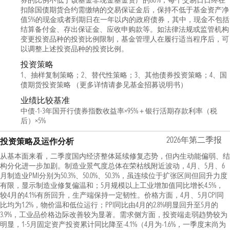
券的比例不低于该基金非现金基金资产的80%；每个交易日日终在
扣除国债期货合约需缴纳的交易保证金后，保持不低于基金资产净
值5%的现金或者到期日在一年以内的政府债券，其中，现金不包括
结算备付金、存出保证金、应收申购款等。如法律法规或监管机构
变更投资品种的投资比例限制，基金管理人在履行适当程序后，可
以调整上述投资品种的投资比例。
投资策略
1、抽样复制策略；2、替代性策略；3、其他债券投资策略；4、国
债期货投资策略 （更多详情请参见基金招募说明书）
业绩比较基准
中债-1-3年国开行债券指数收益率×95%＋银行活期存款利率（税
后）×5%
2026年第二季报
投资策略及运作分析
从基本面来看，二季度国内经济整体延续修复态势，但内生动能偏弱、结
构分化进一步加剧。制造业景气度总体在荣枯线附近波动，4月、5月、6
月制造业PMI分别为50.3%、50.0%、50.3%，虽连续位于扩张区间但回升力度
有限，显示制造业修复偏温和；5月规模以上工业增加值同比增长4.5%，
较4月的4.1%有所回升，生产端保持一定韧性。价格方面，4月、5月CPI同
比均为1.2%，物价温和低位运行；PPI同比由4月的2.8%明显回升至5月的
3.9%，工业品价格边际改善较为显著。需求侧方面，投资端走弱趋势较为
明显，1-5月固定资产投资累计同比降至-4.1%（4月为-1.6%，一季度末尚为