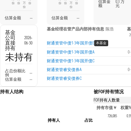
估算金
0.3 万
万
万
份
份
份
份
份
份
额
元
份
份
估算金额
—
估算金额
—
基金经理在管产品内部持有信息
陈浩
基
基金
2
公司
2026-
直接
06-30
财通资管中债1-3年国开债E
本基金
持有
财通资管中债1-3年国开债A
0
未持有
财通资管中债1-3年国开债C
财通资管睿安债券A
0
占总份额比
—
例
财通资管睿安债券C
估算金额
—
持有人结构
被FOF持有情况
FOF持有人数量
持有该基金的FOF产
持有市值￥
权重
财通资管通达稳利3个月
726,085
0.3
持有人
占比