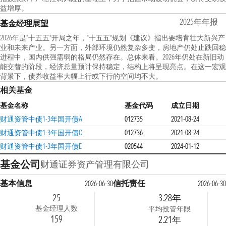
益增厚。
2025年年报
基金经理展望
2026年是“十五五”开局之年，“十五五”规划《建议》指出要培育壮大新兴产
业和未来产业。另一方面，外部环境仍然复杂多变，房地产仍处止跌回稳
进程中，国内供强需弱的格局仍然存在。总体来看。2026年仍处在新旧动
能交替的阶段，经济总量预计保持稳定，结构上将呈现亮点。在这一宏观
背景下，债券收益率大幅上行或下行的空间均不大。
相关基金
基金名称
基金代码
成立日期
财通资管中债1-3年国开债A
012735
2021-08-24
财通资管中债1-3年国开债C
012736
2021-08-24
财通资管中债1-3年国开债E
020544
2024-01-12
基金公司
财通证券资产管理有限公司
基本信息
信托责任
2026-06-30
2026-06-30
25
3.28年
基金经理人数
平均投管年限
159
2.21年