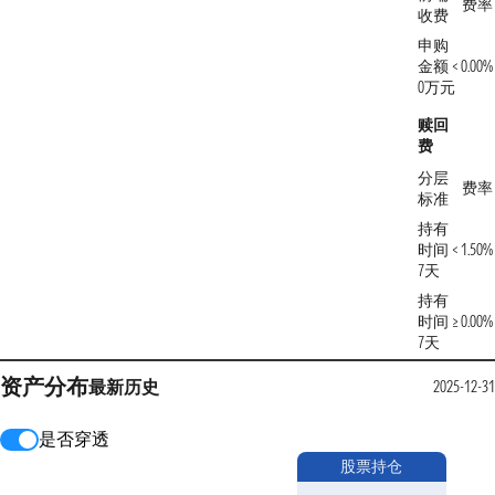
费率
收费
申购
金额 <
0.00%
0万元
赎回
费
分层
费率
标准
持有
时间 <
1.50%
7天
持有
时间 ≥
0.00%
7天
资产分布
最新
历史
2025-12-31
是否穿透
股票持仓