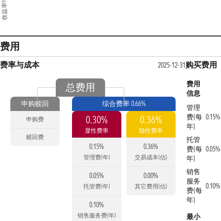
收益率%
费用
费率与成本
购买费用
2025-12-31
费用
总费用
信息
申购赎回
综合费率 0.66%
管理
费(每
0.15%
0.30%
0.36%
申购费
年)
显性费率
隐性费率
赎回费
托管
0.15%
0.36%
费(每
0.05%
管理费(年)
交易成本(估)
年)
销售
0.05%
0.00%
服务
0.10%
托管费(年)
其它费用(估)
费(每
年)
0.10%
销售服务费(年)
最小