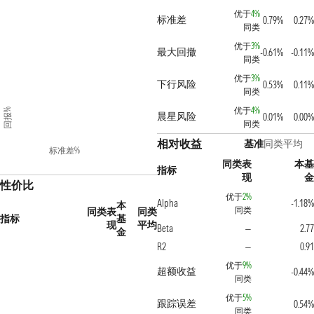
优于
4%
标准差
0.79%
0.27%
同类
优于
3%
最大回撤
-0.61%
-0.11%
同类
优于
3%
下行风险
0.53%
0.11%
同类
优于
4%
回报%
晨星风险
0.01%
0.00%
同类
相对收益
基准
同类平均
标准差%
同类表
本基
指标
现
金
性价比
优于
2%
Alpha
-1.18%
本
同类
同类表
同类
指标
基
现
平均
Beta
2.77
—
金
R2
0.91
—
优于
9%
超额收益
-0.44%
同类
优于
5%
跟踪误差
0.54%
同类