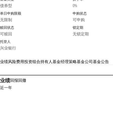
债券型
0%
单日申购限额
申购状态
无限制
可申购
赎回状态
锁定期
可赎回
无锁定期
托管人
兴业银行
业绩
风险
费用
投资组合
持有人
基金经理
策略
基金公司
基金公告
业绩
回报
回撤
近一年