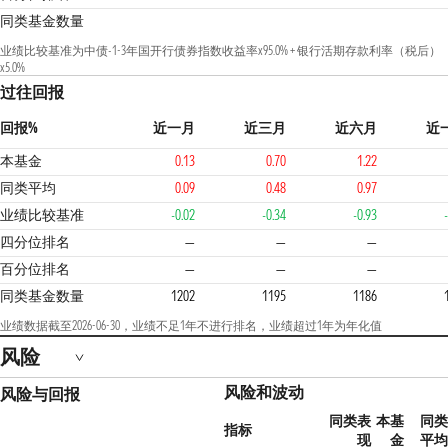
同类基金数量
业绩比较基准为中债-1-3年国开行债券指数收益率x95.0% + 银行活期存款利率（税后）
x5.0%
过往回报
回报%
近一月
近三月
近六月
近
本基金
0.13
0.70
1.22
同类平均
0.09
0.48
0.97
业绩比较基准
-0.02
-0.34
-0.93
4
四分位排名
—
—
—
百分位排名
—
—
—
同类基金数量
1202
1195
1186
业绩数据截至2026-06-30，业绩不足1年不进行排名，业绩超过1年为年化值
风险
风险和波动
风险与回报
同类表
本基
同类
指标
现
金
平均