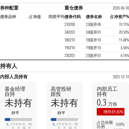
券种配置
重仓债券
2026-06-30
债券品种
占净值
同类平均
债券代码
债券名称
占净资产%
230208
23国开08
33.15%
240203
24国开03
20.50%
180210
18国开10
11.48%
190210
19国开10
6.36%
230203
23国开03
6.16%
持有人
内部人员持有
2025-12-31
基金经理
高管投研
内部员工
自持
跟投
持有
0.3
未持有
未持有
万份
49.60%
增持
持平
持平
占总份额
0.00%
无
0-10
10-50
50-
>100
无
0-10
10-50
50-
>100
比例
万
万
100
万
万
万
100
万