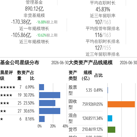
管理基金
平均在职时长
890.12亿
45.83%
非货基规模
近三年留职率
-170.38亿
107
/163
较上期
-16.88%
近一年规模增长
平均投管年限排名
-105.86亿
116
/163
较上期
-10.62%
平均在职时长排名
近三年规模增长
127
/155
近三年留职率排名
基金公司星级分布
大类资产产品线规模
2026-06-30
2026-06-30
晨星评
数
资产占
资产
规模
占比
级
量
比
类型
（亿）
7
6.99%
股票
5.35
0.49%
型
19
30.70%
固收
25
23.50%
759.92
69.05%
型
27
30.65%
混合
124.85
11.34%
6
8.16%
型
0%
20%
40%
货币
210.46
19.12%