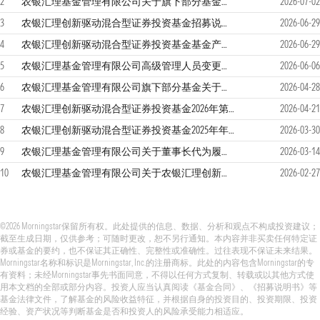
2
农银汇理基金管理有限公司关于旗下部分基金在中国人寿股份有限公司开展费率优惠活动的公告
2026-07-02
3
农银汇理创新驱动混合型证券投资基金招募说明书更新
2026-06-29
4
农银汇理创新驱动混合型证券投资基金基金产品资料概要更新
2026-06-29
5
农银汇理基金管理有限公司高级管理人员变更公告
2026-06-06
6
农银汇理基金管理有限公司旗下部分基金关于增加上海基煜基金销售有限公司为代销机构的公告
2026-04-28
7
农银汇理创新驱动混合型证券投资基金2026年第一季度报告
2026-04-21
8
农银汇理创新驱动混合型证券投资基金2025年年度报告
2026-03-30
9
农银汇理基金管理有限公司关于董事长代为履行总经理职务的公告
2026-03-14
10
农银汇理基金管理有限公司关于农银汇理创新驱动混合型证券投资基金基金份额持有人大会会议情况的公告
2026-02-27
©2026 Morningstar保留所有权。此处提供的信息、数据、分析和观点不构成投资建议；
截至生成日期，仅供参考；可随时更改，恕不另行通知。本内容并非买卖任何特定证
券或基金的要约，也不保证其正确性、完整性或准确性。过往表现不保证未来结果。
Morningstar名称和标识是Morningstar, Inc.的注册商标。此处的内容包含Morningstar的专
有资料；未经Morningstar事先书面同意，不得以任何方式复制、转载或以其他方式使
用本文档的全部或部分内容。投资人应当认真阅读《基金合同》、《招募说明书》等
基金法律文件，了解基金的风险收益特征，并根据自身的投资目的、投资期限、投资
经验、资产状况等判断基金是否和投资人的风险承受能力相适应。