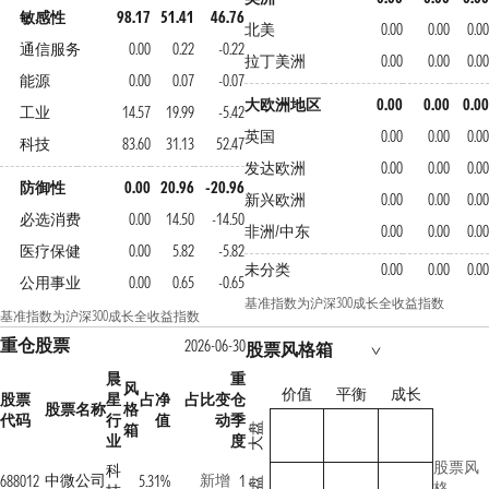
敏感性
98.17
51.41
46.76
北美
0.00
0.00
0.00
通信服务
0.00
0.22
-0.22
拉丁美洲
0.00
0.00
0.00
能源
0.00
0.07
-0.07
大欧洲地区
0.00
0.00
0.00
工业
14.57
19.99
-5.42
英国
0.00
0.00
0.00
科技
83.60
31.13
52.47
发达欧洲
0.00
0.00
0.00
防御性
0.00
20.96
-20.96
新兴欧洲
0.00
0.00
0.00
必选消费
0.00
14.50
-14.50
非洲/中东
0.00
0.00
0.00
医疗保健
0.00
5.82
-5.82
未分类
0.00
0.00
0.00
公用事业
0.00
0.65
-0.65
基准指数为沪深300成长全收益指数
基准指数为沪深300成长全收益指数
重仓股票
2026-06-30
股票风格箱
晨
重
风
价值
平衡
成长
股票
星
占净
占比变
仓
股票名称
格
代码
行
值
动
季
箱
大盘
业
度
股票风
科
中微公司
新增
688012
5.31%
1
格