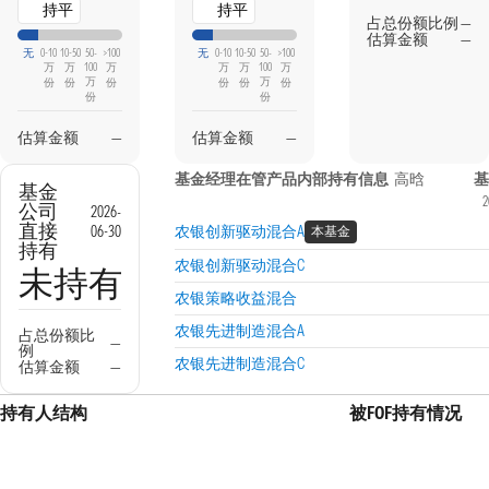
持平
持平
占总份额比例
—
估算金额
—
无
0-10
10-50
50-
>100
无
0-10
10-50
50-
>100
万
万
100
万
万
万
100
万
万
万
份
份
份
份
份
份
份
份
估算金额
—
估算金额
—
基金经理在管产品内部持有信息
高晗
基
基金
2
公司
2026-
直接
06-30
农银创新驱动混合A
本基金
持有
农银创新驱动混合C
未持有
农银策略收益混合
农银先进制造混合A
占总份额比
—
例
农银先进制造混合C
估算金额
—
持有人结构
被FOF持有情况