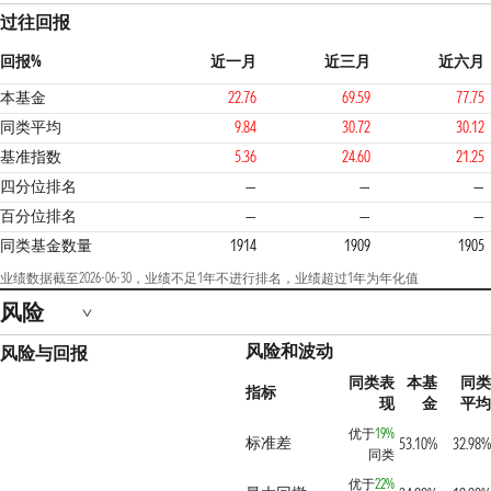
过往回报
回报%
近一月
近三月
近六月
本基金
22.76
69.59
77.75
同类平均
9.84
30.72
30.12
基准指数
5.36
24.60
21.25
1
四分位排名
—
—
—
百分位排名
—
—
—
同类基金数量
1914
1909
1905
业绩数据截至2026-06-30，业绩不足1年不进行排名，业绩超过1年为年化值
风险
风险和波动
风险与回报
同类表
本基
同类
指标
现
金
平均
优于
19%
标准差
53.10%
32.98%
同类
优于
22%