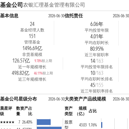
基金公司
农银汇理基金管理有限公司
基本信息
信托责任
2026-06-30
2026-06-30
24
6.06年
基金经理人数
平均投管年限
151
4.01年
管理基金
平均在职时长
1496.69亿
80.95%
非货基规模
近三年留职率
126.57亿
14
/163
较上期
9.78%
近一年规模增长
平均投管年限排名
498.82亿
10
/163
较上期
46.11%
平均在职时长排名
近三年规模增长
45
/155
近三年留职率排名
基金公司星级分布
大类资产产品线规模
2026-06-30
2026-06-30
晨星评
数
资产占
资产
规模
占比
级
量
比
类型
（亿）
7
26.40%
股票
43.03
1.76%
型