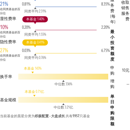
收取
21%
0.81%
8.35%
务
销售
在同类基金的百
费
同类平均 2.31%
服务
分位
(每
显性费率
费
本基金 1.40%
年)
10%
0.20%
2.20%
最
在同类基金的百
同类平均 1.55%
分位
小
隐性费率
本基金 0.41%
投
资
27%
0.03%
6.75%
额
在同类基金的百
同类平均 0.76%
度
分位
申
本基金 143%
10元
购
换手率
增
—
中位数 336%
购
本基金 0.71亿
单
基金规模
日
申
中位数 3.21亿
购
当前基金的晨星分类为
积极配置 - 大盘成长
共有
1957
只基金
限
额