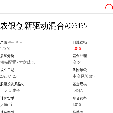
农银创新驱动混合A
023135
净值
2026-08-06
日涨跌幅
1.6878
0.84%
晨星分类
基金经理
积极配置 - 大盘成长
高晗
成立日期
风险等级
2025-01-23
中高风险(R4)
股票投资风格箱
基金规模
大盘成长
0.46亿
计价货币
综合费率
人民币
1.81%
基金类型
换手率