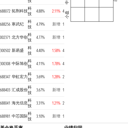
中盘
技
科
拓荆科技
688072
4.88%
2.11%
4
小盘
技
科
寒武纪
新增
688256
4.79%
1
技
科
北方华创
新增
002371
4.77%
1
技
科
新易盛
300502
4.40%
1.58%
4
技
科
中际旭创
300308
4.11%
1.78%
4
技
科
华虹宏力
688347
3.69%
1.28%
2
技
科
汇成股份
新增
688403
3.67%
1
技
科
海光信息
688041
3.31%
1.21%
2
技
科
中芯国际
新增
688981
3.10%
1
技
基金换手率
业绩归因