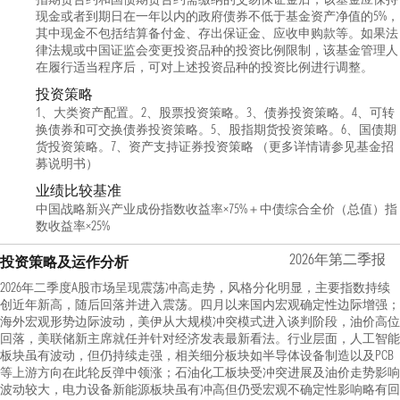
现金或者到期日在一年以内的政府债券不低于基金资产净值的5%，
其中现金不包括结算备付金、存出保证金、应收申购款等。如果法
律法规或中国证监会变更投资品种的投资比例限制，该基金管理人
在履行适当程序后，可对上述投资品种的投资比例进行调整。
投资策略
1、大类资产配置。2、股票投资策略。3、债券投资策略。4、可转
换债券和可交换债券投资策略。5、股指期货投资策略。6、国债期
货投资策略。7、资产支持证券投资策略 （更多详情请参见基金招
募说明书）
业绩比较基准
中国战略新兴产业成份指数收益率×75%＋中债综合全价（总值）指
数收益率×25%
2026年第二季报
投资策略及运作分析
2026年二季度A股市场呈现震荡冲高走势，风格分化明显，主要指数持续
创近年新高，随后回落并进入震荡。四月以来国内宏观确定性边际增强；
海外宏观形势边际波动，美伊从大规模冲突模式进入谈判阶段，油价高位
回落，美联储新主席就任并针对经济发表最新看法。行业层面，人工智能
板块虽有波动，但仍持续走强，相关细分板块如半导体设备制造以及PCB
等上游方向在此轮反弹中领涨；石油化工板块受冲突进展及油价走势影响
波动较大，电力设备新能源板块虽有冲高但仍受宏观不确定性影响略有回