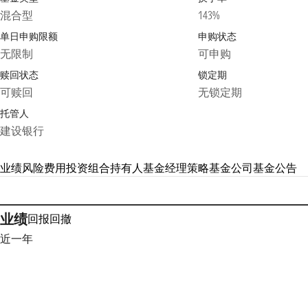
混合型
143%
单日申购限额
申购状态
无限制
可申购
赎回状态
锁定期
可赎回
无锁定期
托管人
建设银行
业绩
风险
费用
投资组合
持有人
基金经理
策略
基金公司
基金公告
业绩
回报
回撤
近一年