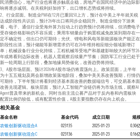
民消费信心，地产行业也将逐步触底企稳，房地产在国民经济中的边际影
响将逐步减弱。在关税利好加持下，出口增长态势或将持续。
2、行业层面。制造业PMI在12月已重回50上方，预计在中美上半年就关税
达成阶段性共识后，预计26年出口将同步企稳回升。制造业细分下游来
看，电子、通信行业受海外算力拉动上行趋势预计仍将持续，但消费电子
受存储价格影响仍不容乐观；乘用车销量由于购置税减免政策到期存在一
定不确定性，但出口仍可期待；光伏、锂电和风电等新能源板块产能正在
阶段性出清，预计储能等新增需求仍可在26年维持相应细分领域新增订
单；机械设备行业分化持续，工程机械等受地产和基建影响较大的环节26
年或将看到边际改善，机器人需观察后续量产节奏；国防军工行业已处于
新一轮周期上行阶段，叠加地缘局势催化，改善趋势将持续。
3、A股市场层面。预计2026年A股市场仍将震荡向上。政策层面，上半年
为十五五规划及两会新增政策落地阶段，叠加中美关系改善预期，行情仍
可期待，下半年预计将看到经济基本面改善的数据端信号，可交易基本面
改善兑现逻辑。板块层面，预计人工智能产业链仍将为市场主线，观察AI
Agent普及带来的新机会。同时当前主流公募产品对于反内卷和内需板块
配置比例仍较低，或有配置性价值，A股主要指数仍存在向上机会。
相关基金
基金名称
基金代码
成立日期
规
农银创新驱动混合A
023135
2025-01-23
0.30
农银创新驱动混合C
023136
2025-01-23
0.16