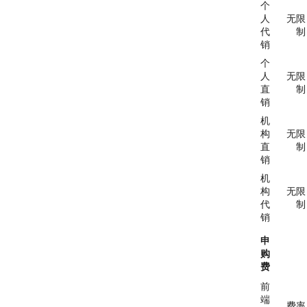
个
人
无限
代
制
销
个
人
无限
直
制
销
机
构
无限
直
制
销
机
构
无限
代
制
销
申
购
费
前
端
费率