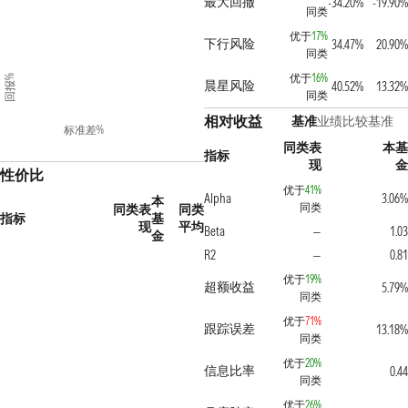
最大回撤
-34.20%
-19.90%
同类
优于
17%
下行风险
34.47%
20.90%
同类
优于
16%
回报%
晨星风险
40.52%
13.32%
同类
相对收益
基准
业绩比较基准
标准差%
同类表
本基
指标
现
金
性价比
优于
41%
Alpha
3.06%
本
同类
同类表
同类
指标
基
现
平均
Beta
1.03
—
金
R2
0.81
—
优于
19%
超额收益
5.79%
同类
优于
71%
跟踪误差
13.18%
同类
优于
20%
信息比率
0.44
同类
优于
26%