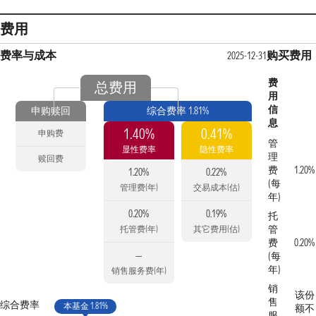
费用
费率与成本
购买费用
2025-12-31
费
总费用
用
信
申购赎回
综合费率 1.81%
息
1.40%
0.41%
申购费
管
显性费率
隐性费率
理
赎回费
费
1.20%
1.20%
0.22%
(每
管理费(年)
交易成本(估)
年)
0.20%
0.19%
托
管
托管费(年)
其它费用(估)
费
0.20%
—
(每
年)
销售服务费(年)
销
该份
售
综合费率
本基金 1.81%
额不
服