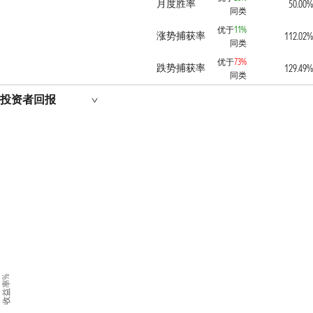
月度胜率
50.00%
同类
优于
11%
涨势捕获率
112.02%
同类
优于
73%
跌势捕获率
129.49%
同类
投资者回报
收益率%