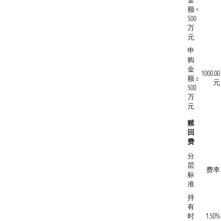
金
额 <
500
万
元
申
购
金
1000.00
额 ≥
元
500
万
元
赎
回
费
分
层
费率
标
准
持
有
时
1.50%