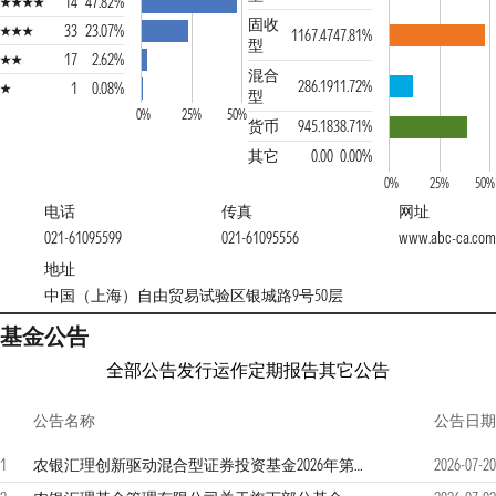
14
47.82%
固收
33
23.07%
1167.47
47.81%
型
17
2.62%
混合
286.19
11.72%
1
0.08%
型
0%
25%
50%
货币
945.18
38.71%
其它
0.00
0.00%
0%
25%
50%
电话
传真
网址
021-61095599
021-61095556
www.abc-ca.com
地址
中国（上海）自由贸易试验区银城路9号50层
基金公告
全部公告
发行运作
定期报告
其它公告
公告名称
公告日期
1
农银汇理创新驱动混合型证券投资基金2026年第二季度报告
2026-07-20