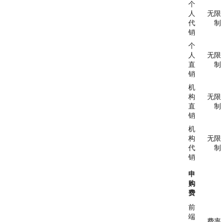
个
人
无限
代
制
销
个
人
无限
直
制
销
机
构
无限
直
制
销
机
构
无限
代
制
销
申
购
费
前
端
费率