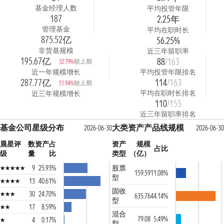
基金经理人数
平均投管年限
187
2.25年
管理基金
平均在职时长
875.52亿
56.25%
非货基规模
近三年留职率
195.67亿
88
/163
较上期
32.79%
近一年规模增长
平均投管年限排名
287.77亿
114
/163
较上期
51.94%
平均在职时长排名
近三年规模增长
110
/155
近三年留职率排名
基金公司星级分布
大类资产产品线规模
2026-06-30
2026-06-30
晨星评
数
资产占
资产
规模
占比
级
量
比
类型
（亿）
9
25.93%
股票
159.59
11.08%
型
13
40.61%
固收
30
24.70%
635.76
44.14%
型
17
8.59%
混合
79.08
5.49%
4
0.17%
型