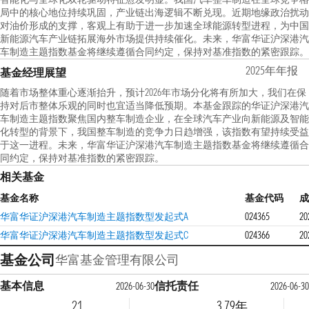
局中的核心地位持续巩固，产业链出海逻辑不断兑现。近期地缘政治扰动
对油价形成的支撑，客观上有助于进一步加速全球能源转型进程，为中国
新能源汽车产业链拓展海外市场提供持续催化。未来，华富华证沪深港汽
车制造主题指数基金将继续遵循合同约定，保持对基准指数的紧密跟踪。
2025年年报
基金经理展望
随着市场整体重心逐渐抬升，预计2026年市场分化将有所加大，我们在保
持对后市整体乐观的同时也宜适当降低预期。本基金跟踪的华证沪深港汽
车制造主题指数聚焦国内整车制造企业，在全球汽车产业向新能源及智能
化转型的背景下，我国整车制造的竞争力日趋增强，该指数有望持续受益
于这一进程。未来，华富华证沪深港汽车制造主题指数基金将继续遵循合
同约定，保持对基准指数的紧密跟踪。
相关基金
基金名称
基金代码
成
华富华证沪深港汽车制造主题指数型发起式A
024365
20
华富华证沪深港汽车制造主题指数型发起式C
024366
20
基金公司
华富基金管理有限公司
基本信息
信托责任
2026-06-30
2026-06-30
21
3.79年