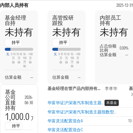
内部人员持有
2025-12-31
基金经理
高管投研
内部员工
自持
跟投
持有
未持有
未持有
未持有
持平
持平
占总份额
0.00%
比例
估算金额
—
无
0-10
10-50
50-
>100
无
0-10
10-50
50-
>100
万
万
100
万
万
万
100
万
万
万
份
份
份
份
份
份
份
份
估算金额
—
估算金额
—
基金经理在管产品内部持有信息
李孝华
基
基金
2
公司
2026-
直接
06-30
华富华证沪深港汽车制造主题指数型发起式A
本基金
持有
华富华证沪深港汽车制造主题指数型发起式C
1,000.0
万份
华富灵活配置混合A
10
持平
华富灵活配置混合C