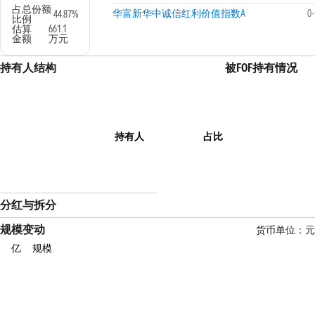
占总份额
华富新华中诚信红利价值指数A
0
44.87%
比例
估算
661.1
金额
万元
持有人结构
被FOF持有情况
持有人
占比
分红与拆分
规模变动
货币单位：元
亿
规模