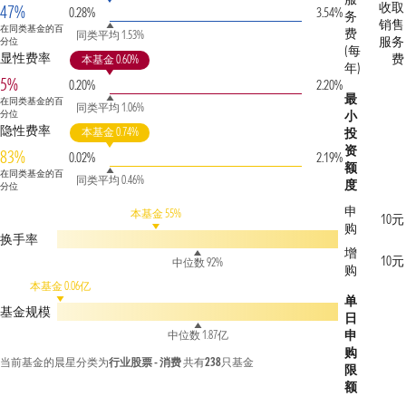
收取
47%
0.28%
3.54%
务
销售
在同类基金的百
费
同类平均 1.53%
服务
分位
(每
显性费率
费
本基金 0.60%
年)
5%
0.20%
2.20%
最
在同类基金的百
同类平均 1.06%
分位
小
隐性费率
本基金 0.74%
投
资
83%
0.02%
2.19%
额
在同类基金的百
同类平均 0.46%
度
分位
申
本基金 55%
10元
购
换手率
增
10元
中位数 92%
购
本基金 0.06亿
单
基金规模
日
申
中位数 1.87亿
购
当前基金的晨星分类为
行业股票 - 消费
共有
238
只基金
限
额