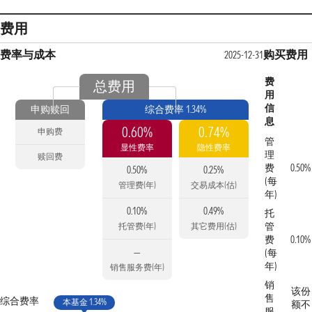
费用
费率与成本
购买费用
2025-12-31
费
总费用
用
信
申购赎回
综合费率 1.34%
息
0.60%
0.74%
申购费
管
显性费率
隐性费率
理
赎回费
费
0.50%
0.50%
0.25%
(每
管理费(年)
交易成本(估)
年)
0.10%
0.49%
托
管
托管费(年)
其它费用(估)
费
0.10%
—
(每
年)
销售服务费(年)
销
该份
售
综合费率
本基金 1.34%
额不
服