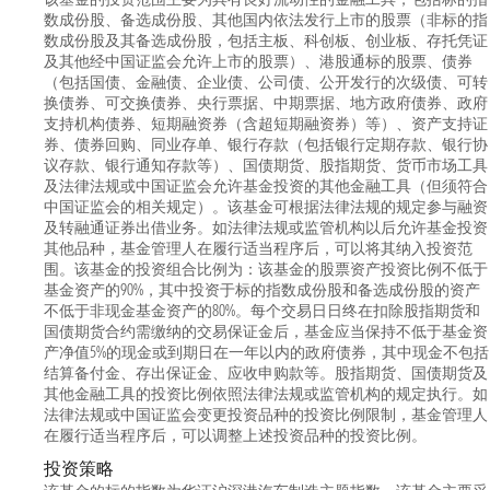
数成份股、备选成份股、其他国内依法发行上市的股票（非标的指
数成份股及其备选成份股，包括主板、科创板、创业板、存托凭证
及其他经中国证监会允许上市的股票）、港股通标的股票、债券
（包括国债、金融债、企业债、公司债、公开发行的次级债、可转
换债券、可交换债券、央行票据、中期票据、地方政府债券、政府
支持机构债券、短期融资券（含超短期融资券）等）、资产支持证
券、债券回购、同业存单、银行存款（包括银行定期存款、银行协
议存款、银行通知存款等）、国债期货、股指期货、货币市场工具
及法律法规或中国证监会允许基金投资的其他金融工具（但须符合
中国证监会的相关规定）。该基金可根据法律法规的规定参与融资
及转融通证券出借业务。如法律法规或监管机构以后允许基金投资
其他品种，基金管理人在履行适当程序后，可以将其纳入投资范
围。该基金的投资组合比例为：该基金的股票资产投资比例不低于
基金资产的90%，其中投资于标的指数成份股和备选成份股的资产
不低于非现金基金资产的80%。每个交易日日终在扣除股指期货和
国债期货合约需缴纳的交易保证金后，基金应当保持不低于基金资
产净值5%的现金或到期日在一年以内的政府债券，其中现金不包括
结算备付金、存出保证金、应收申购款等。股指期货、国债期货及
其他金融工具的投资比例依照法律法规或监管机构的规定执行。如
法律法规或中国证监会变更投资品种的投资比例限制，基金管理人
在履行适当程序后，可以调整上述投资品种的投资比例。
投资策略