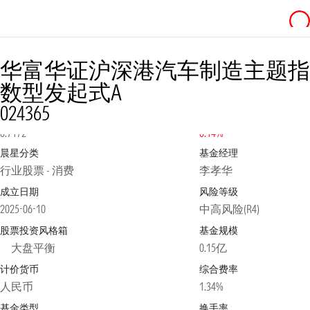
华富华证沪深港汽车制造主题指
数型发起式A
024365
净值
2026-08-07
日涨跌幅
0.7172
0.14%
晨星分类
基金经理
行业股票 - 消费
李孝华
成立日期
风险等级
2025-06-10
中高风险(R4)
股票投资风格箱
基金规模
大盘平衡
0.15亿
计价货币
综合费率
人民币
1.34%
基金类型
换手率