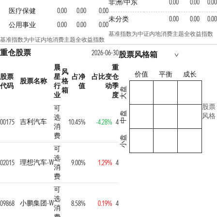
非洲/中东
0.00
0.00
0.00
医疗保健
0.00
0.00
0.00
未分类
0.00
0.00
0.00
公用事业
0.00
0.00
0.00
基准指数为中证内地消费主题全收益指数
基准指数为中证内地消费主题全收益指数
重仓股票
2026-06-30
股票风格箱
晨
重
风
价值
平衡
成长
股票
星
占净
占比变
仓
股票名称
格
代码
行
值
动
季
箱
大盘
业
度
股票
可
中盘
风格
选
吉利汽车
00175
10.45%
-4.28%
4
消
费
小盘
可
选
理想汽车-W
02015
9.00%
1.29%
4
消
费
可
选
小鹏集团-W
09868
8.58%
0.19%
4
消