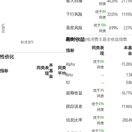
最大回撤
-40.20%
-21.73%
同类
优于
4%
下行风险
22.05%
11.93%
同类
优于
10%
回报%
晨星风险
4.99%
2.27%
同类
相对收益
基准
中证内地消费主题全收益指数
标准差%
同类表
本基
指标
现
金
性价比
优于
6%
Alpha
-15.26%
本
同类
同类表
同类
指标
基
现
平均
Beta
1.34
—
金
R2
0.86
—
优于
3%
超额收益
-16.77%
同类
优于
43%
跟踪误差
11.96%
同类
优于
6%
信息比率
-200.49
同类
优于
11%