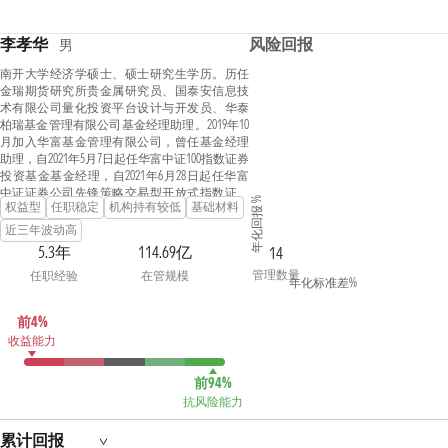
李孝华
风险回报
男
南开大学经济学硕士、硕士研究生学历。历任
金瑞期货研究所贵金属研究员、国泰安信息技
术有限公司量化投资平台设计与开发员、华泰
柏瑞基金管理有限公司基金经理助理。2019年10
月加入华富基金管理有限公司，曾任基金经理
助理，自2021年5月7日起任华富中证100指数证券
投资基金基金经理，自2021年6月28日起任华富
中证证券公司先锋策略交易型开放式指数证券
年化回报 %
权益型
任职稳定
机构持有较低
基础材料
投资基金基金经理，自2021年8月11日起任华富
中证稀有金属主题交易型开放式指数证券投资
近三年波动高
基金基金经理，自2021年11月17日起任华富中小
5.3年
114.69亿
14
企业100指数增强型证券投资基金基金经理，自
管理数量
任职经验
在管规模
2022年9月5日起任华富灵活配置混合型证券投资
年化标准差%
基金基金经理，自2023年2月9日起任华富中证人
工智能产业交易型开放式指数证券投资基金基
前4%
金经理，自2023年2月9日起任华富中证人工智能
收益能力
产业交易型开放式指数证券投资基金联接基金
基金经理，自2023年2月9日起任华富中证科创创
业50指数增强型证券投资基金基金经理，自2023
前94%
年3月24日起任华富永鑫灵活配置混合型证券投
抗风险能力
资基金基金经理，具有基金从业资格。
累计回报