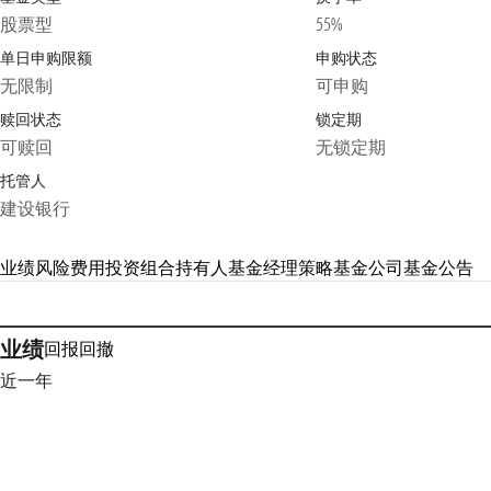
股票型
55%
单日申购限额
申购状态
无限制
可申购
赎回状态
锁定期
可赎回
无锁定期
托管人
建设银行
业绩
风险
费用
投资组合
持有人
基金经理
策略
基金公司
基金公告
业绩
回报
回撤
近一年