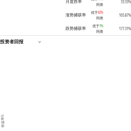
月度胜率
33.33%
同类
优于
82%
涨势捕获率
105.87%
同类
优于
1%
跌势捕获率
177.31%
同类
投资者回报
收益率%