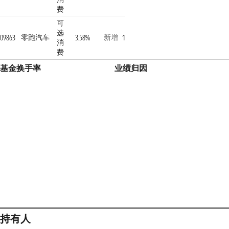
费
可
选
零跑汽车
新增
09863
3.58%
1
消
费
基金换手率
业绩归因
持有人