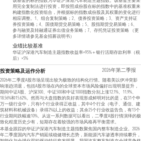
该基金的标的指数为华证沪深港汽车制造主题指数。该基金主要采
用完全复制法进行投资，即按照成份股在标的指数中的基准权重来
构建指数化投资组合，并根据标的指数成份股及其权重的变化进行
相应调整。1、组合复制策略；2、债券投资策略；3、资产支持证
券投资策略；4、国债期货交易策略；5、股指期货交易策略；6、
参与融资及转融通证券出借业务策略；7、存托凭证投资策略 （更
多详情请参见基金招募说明书）
业绩比较基准
华证沪深港汽车制造主题指数收益率×95%＋银行活期存款利率（税
后）×5%
2026年第二季报
投资策略及运作分析
2026年二季度A股市场呈现出较为极致的结构化行情。随着美以伊冲突影
响渐趋消退，包括A股市场在内的全球资本市场风险偏好出现明显提升，
期间中证A股、沪深300、中证500和中证1000指数分别上涨12.1%、11.9%、
18.56%和15.62%。然而与大盘指数的良好表现形成鲜明对比的是，在31个申
万一级行业中，只有6个行业录得正收益，其中4个行业（电子、通信、建
筑材料和机械设备）录得2%以上的收益；其余25个行业收益告负，有13个
行业期间跌幅逾10%。从这一系列数据可以看出，二季度A股行情演绎的极
致化程度历史少有，短期存在着较强的市场风格再平衡需求。
本基金跟踪的华证沪深港汽车制造主题指数聚焦国内整车制造企业。2026
年二季度国内汽车产销延续稳健增长态势，新能源汽车渗透率持续攀升，
智能化与全球化双轮驱动特征愈发明显。我国汽车整车制造在全球竞争格