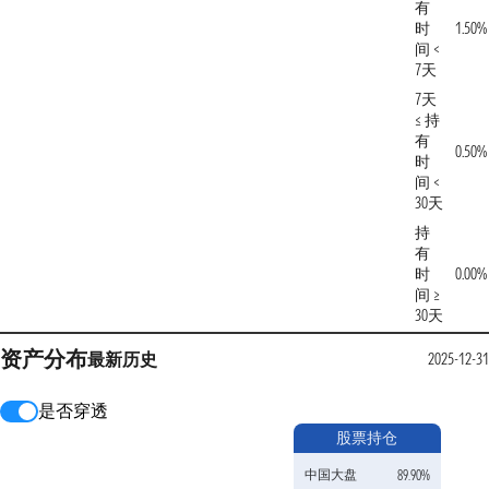
有
时
1.50%
间 <
7天
7天
≤ 持
有
0.50%
时
间 <
30天
持
有
时
0.00%
间 ≥
30天
资产分布
最新
历史
2025-12-31
是否穿透
股票持仓
中国大盘
89.90%