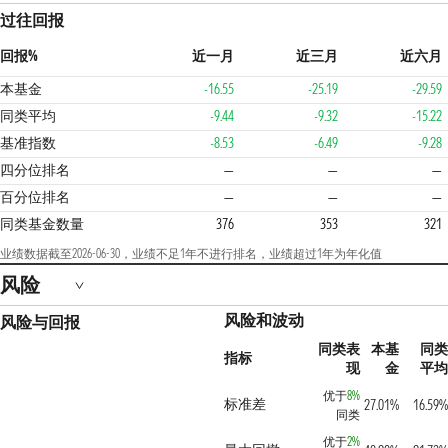
过往回报
回报%
近一月
近三月
近六月
本基金
-16.55
-25.19
-29.59
同类平均
-9.44
-9.32
-15.22
基准指数
-8.53
-6.49
-9.28
4
四分位排名
—
—
—
百分位排名
—
—
—
同类基金数量
376
353
321
业绩数据截至2026-06-30，业绩不足1年不进行排名，业绩超过1年为年化值
风险
风险和波动
风险与回报
同类表
本基
同类
指标
现
金
平均
优于
8%
标准差
27.01%
16.59%
同类
优于
2%