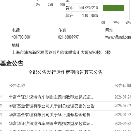
0%
25%
50%
货币
564.72
39.21%
其它
1.10
0.08%
0%
25%
50%
电话
传真
网址
400-700-8001
021-68887997
www.hffund.com
地址
上海市浦东新区栖霞路18号陆家嘴富汇大厦A座3楼、5楼
基金公告
全部公告
发行运作
定期报告
其它公告
公告名称
公告日期
1
华富华证沪深港汽车制造主题指数型发起式证券投资基金2026年第2季度报告
2026-07-21
2
华富基金管理有限公司关于副总经理变更的公告
2026-07-02
3
华富基金管理有限公司关于终止浦领基金销售有限公司办理相关销售业务的公告
2026-04-22
4
华富华证沪深港汽车制造主题指数型发起式证券投资基金2026年第1季度报告
2026-04-22