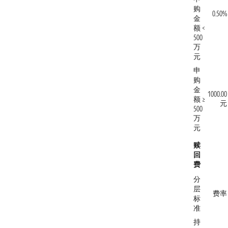
购
0.50%
金
额 <
500
万
元
申
购
金
1000.00
额 ≥
元
500
万
元
赎
回
费
分
层
费率
标
准
持