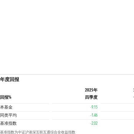
年度回报
2025年
回报%
四季度
本基金
-9.15
同类平均
-1.46
基准指数
-2.02
基准指数为中证沪港深互联互通综合全收益指数