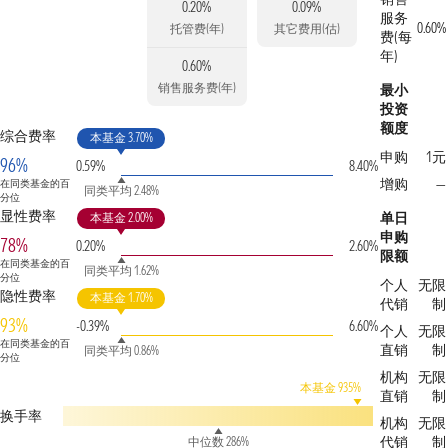
0.20%
0.09%
服务
0.60%
托管费(年)
其它费用(估)
费(每
年)
0.60%
销售服务费(年)
最小
投资
额度
综合费率
本基金 3.70%
申购
1元
96%
0.59%
8.40%
增购
—
在同类基金的百
同类平均 2.48%
分位
显性费率
单日
本基金 2.00%
申购
78%
0.20%
2.60%
限额
在同类基金的百
同类平均 1.62%
分位
个人
无限
隐性费率
本基金 1.70%
代销
制
93%
-0.39%
6.60%
个人
无限
在同类基金的百
直销
制
同类平均 0.86%
分位
机构
无限
本基金 935%
直销
制
换手率
机构
无限
代销
制
中位数 286%