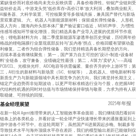
紧缺涨价而衬底价格尚未充分反映供需，具备价格弹性。钽铌产业链则受
益钽价走高，中游龙头凭“低价库存+高价订单”放大利润，叠加商业航天、
AI服务器、大科学装置、可控核聚变等多领域共振，兼具国产替代与新场
景双重逻辑。 六、机器人与新能源新材料：保留成长弹性储备。 人形机
器人方向，随海内外头部本体厂量产验证窗口临近，MEMS声学、力/惯性
传感等感知环节催化增强，我们精选具备产业导入进展的优质环节作底
仓；锂电新材料方向，随二季度新能源车渗透率创历史突破，历经两年价
格战的锂电隔膜行业显现底部反转与“反内卷”拐点，价格回暖有望驱动盈
利修复。二者作为组合弹性储备，我们坚持精选具备长期壁垒的方向。
后续本基金将继续聚焦： 第一，国产算力自主可控的“设计+制造+设备材
料”全链条，攻守兼备、业绩确定性最强；第二，AI算力“卖铲人”——高端
PCB/CCL、光模块光纤、AIDC电容等供需偏紧、量价齐升的中上游环节；第
三，AI衍生的新材料与新场景（SiC、钽铌等），及机器人、锂电新材料等
新质生产力与新能源领域中具长期竞争力的方向。我们将坚持长期主义，
锚定产业趋势而非短期波动，以更严苛标准精选行业与个股，在把握AI时
代结构性机遇的同时对估值与市场情绪保持审慎与敬畏，力求为持有人获
取稳健、可持续的回报。
2025年年报
基金经理展望
在新一轮AI Agent推理带来的人工智能效率革命面前，我们继续强烈看好AI
链条上的各类机会，并看好这一轮全球产业快速增长带来的通胀蔓延到上
游中游各个环节中。在这轮周期下，虽然国产AI进展因起步晚、制裁多等
导致技术水平与海外顶级水平存在差距，我们的模型输出差距已能做到仅