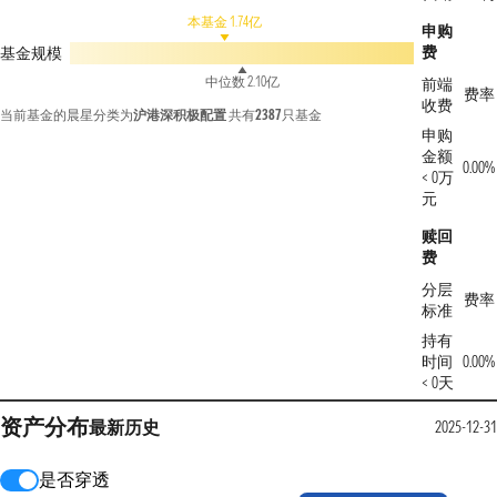
本基金 1.74亿
申购
费
基金规模
中位数 2.10亿
前端
费率
收费
当前基金的晨星分类为
沪港深积极配置
共有
2387
只基金
申购
金额
0.00%
< 0万
元
赎回
费
分层
费率
标准
持有
时间
0.00%
< 0天
资产分布
最新
历史
2025-12-31
是否穿透