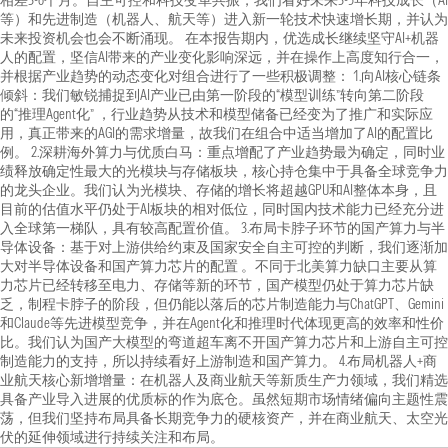
相差3-6个月。自主可控和科技变革共振，我们看好未来3-5年科技成长（AI
等）和先进制造（机器人、航天等）进入新一轮技术快速增长期，并认为
未来投资机会也会不断涌现。 在本报告期内，优选成长继续坚守AI+机器
人的配置，坚信AI带来的产业变化影响深远，并在操作上高度知行合一，
并根据产业趋势的动态变化对组合进行了一些积极调整： 1.向AI核心链条
倾斜：我们敏锐捕捉到AI产业已由第一阶段的“模型训练”转向第二阶段
的“推理Agent化” ，行业趋势从技术和模型储备已经变为了推广和实际应
用，真正带来的AGI的需求增量，故我们在组合中适当增加了AI的配置比
例。 2.深耕海外算力与优质白马：重点增配了产业趋势最为确定，同时业
绩释放确定性最大的光模块与存储板块，核心持仓集中于具备全球竞争力
的龙头企业。我们认为光模块、存储的增长将超越GPU和AI整体本身，且
目前的估值水平仍处于AI板块的相对低位，同时国内技术能力已经充分进
入全球第一梯队，具有较高配置价值。 3.布局卡脖子环节的国产算力与半
导体设备：基于对上游供给约束及国家安全自主可控的判断，我们逐渐加
大对半导体设备和国产算力芯片的配置 。不同于北美算力缺口主要从算
力芯片已经转移至电力、存储等新的环节，国产模型仍处于算力芯片缺
乏，制程卡脖子的阶段，但仍能以落后的芯片制造能力与ChatGPT、Gemini
和Claude等先进模型竞争，并在Agent化和推理时代体现更高的效率和性价
比。我们认为国产大模型的弯道超车离不开国产算力芯片和上游自主可控
制造能力的支持，所以持续看好上游制造和国产算力。 4.布局机器人+商
业航天核心新增增量：在机器人及商业航天等新质生产力领域，我们精选
具备产业导入进展的优质标的作为底仓。虽然短期市场情绪偏向主题性震
荡，但我们坚持布局具备长期竞争力的硬核资产，并在商业航天、太空光
伏的延伸领域进行持续关注和布局。