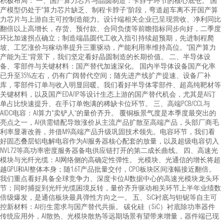
积极布局： 一、国产算力芯片与晶圆制造：卡脖子环节的核心底仓。 国
产模型仍处于“算力芯片缺乏、制程卡脖子”阶段，弯道超车离不开国产算
力芯片与上游自主可控制造能力。设计端相关企业已呈现营收、净利同比
翻倍以上高增长，存货、预付款、合同负债等前瞻指标同步向好，二季度
环比加速拐点确立；制造端晶圆代工收入指引持续超预期，先进制程爬
坡、工艺涨价与稼动率提升三重驱动，产能利用率维持高位。“国产算力
产能为王”背景下，我们坚定看好晶圆制造的长期价值。 二、半导体设
备、零部件与关键材料：国产替代加速深化。 国内半导体设备国产化率
已升至35%左右，仍有广阔替代空间；随先进产线扩产提速、设备厂补
库，零部件订单与收入明显回暖。我们看好半导体零部件、超高纯靶材等
关键材料，以及国产EDA/IP等设计生态上游的国产替代机会，尤其是AI订
单占比快速提升、在手订单饱满的稀缺卡位环节。 三、高端PCB/CCL与
AIDC电容：AI算力“卖铲人”的量价齐升。 覆铜板景气度是本季度最突出的
亮点之一，AI供需错配导致涨价从主流产品扩散至高端产品，头部厂商毛
利率显著改善，并借M9高端产品升级巩固技术领先。电容环节，我们看
好固态叠层铝电解电容作为AI服务器核心配套的放量，以及超级电容切入
NVL72等高功率密度服务器备电供应链打开的第二成长曲线。 四、高速光
模块与光纤光缆：AI网络侧的高确定性弹性。 光模块、光通信的增长将超
越GPU和AI整体本身；随1.6T产品批量交付，CPO板块区间涨幅接近翻倍。
我们重点看好具备全球竞争力、深度卡位AI数据中心的高速光模块龙头环
节；同时捕捉到光纤光缆困境反转，量价齐升驱动相关环节上半年业绩数
倍级爆发，是通信板块最具弹性方向之一。 五、SiC衬底与钽铌等自主可
控新材料：AI衍生需求与国产替代共振。 碳化硅（SiC）衬底除功率器件
传统应用外，AI散热、光模块散热等远期场景有望带来增量，器件端已现