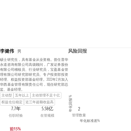
李健伟
风险回报
男
硕士研究生，具有基金从业资格。曾任普华
永道咨询有限公司高级顾问，广发证券股份
有限公司稽核员、行业研究员，宝盈基金管
理有限公司研究部研究员、专户投资部投资
经理、权益投资部基金经理。2022年2月加入
华西基金管理有限责任公司，现任研究部总
监、基金经理。
主动型
五年以上
主动管理不足十亿
年化回报 %
权益仓位稳定
近三年超额收益高
7.7年
5.58亿
2
管理数量
任职经验
在管规模
年化标准差%
前15%