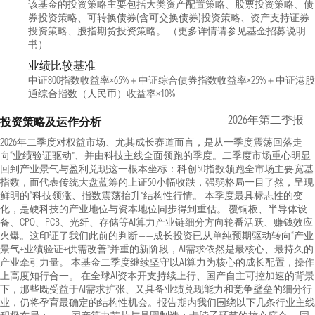
该基金的投资策略主要包括大类资产配置策略、股票投资策略、债
券投资策略、可转换债券(含可交换债券)投资策略、资产支持证券
投资策略、股指期货投资策略。 （更多详情请参见基金招募说明
书）
业绩比较基准
中证800指数收益率×65%＋中证综合债券指数收益率×25%＋中证港股
通综合指数（人民币）收益率×10%
2026年第二季报
投资策略及运作分析
2026年二季度对权益市场、尤其成长赛道而言，是从一季度震荡回落走
向“业绩验证驱动”、并由科技主线全面领跑的季度。二季度市场重心明显
回到产业景气与盈利兑现这一根本坐标：科创50指数领跑全市场主要宽基
指数，而代表传统大盘蓝筹的上证50小幅收跌，强弱格局一目了然，呈现
鲜明的“科技领涨、指数震荡抬升”结构性行情。 本季度最具标志性的变
化，是硬科技的产业地位与资本地位同步得到重估。 覆铜板、半导体设
备、CPO、PCB、光纤、存储等AI算力产业链细分方向轮番活跃、赚钱效应
火爆。这印证了我们此前的判断——成长投资已从单纯预期驱动转向“产业
景气+业绩验证+供需改善”并重的新阶段，AI需求依然是最核心、最持久的
产业牵引力量。 本基金二季度继续坚守以AI算力为核心的成长配置，操作
上高度知行合一。 在全球AI资本开支持续上行、国产自主可控加速的背景
下，那些既受益于AI需求扩张、又具备业绩兑现能力和竞争壁垒的细分行
业，仍将孕育最确定的结构性机会。报告期内我们围绕以下几条行业主线