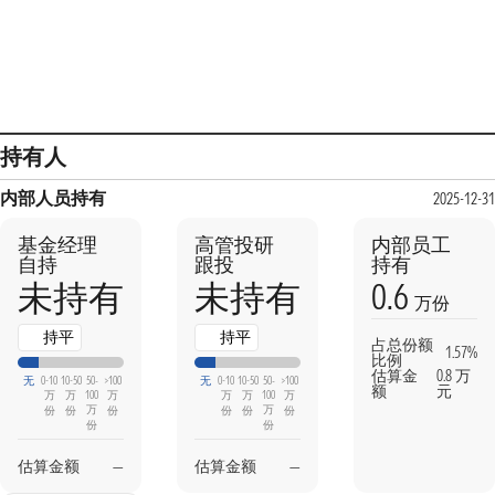
持有人
内部人员持有
2025-12-31
基金经理
高管投研
内部员工
自持
跟投
持有
0.6
未持有
未持有
万份
持平
持平
占总份额
1.57%
比例
估算金
0.8 万
无
0-10
10-50
50-
>100
无
0-10
10-50
50-
>100
额
元
万
万
100
万
万
万
100
万
万
万
份
份
份
份
份
份
份
份
估算金额
—
估算金额
—