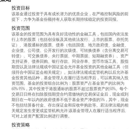
投资目标
该基金通过投资于具有成长潜力的优质企业，在严格控制风险的前
提下，力争为基金份额持有人获取长期持续稳定的投资回报。
投资范围
该基金的投资范围为具有良好流动性的金融工具，包括国内依法发
行上市的股票（包括创业板及其他依法发行、上市的股票、存托凭
证）、港股通标的股票、债券（包括国债、地方政府债、金融债、
企业债、公司债、公开发行的次级债、可转换债券（含分离交易可
转债）、可交换债券、央行票据、中期票据、短期融资券）、资产
支持证券、债券回购、银行存款、同业存单、货币市场工具、股指
期货以及法律法规或中国证监会允许基金投资的其他金融工具（但
须符合中国证监会相关规定）。如法律法规或监管机构以后允许基
金投资其他品种，基金管理人在履行适当程序后，可以将其纳入投
资范围。基金的投资组合比例为：股票资产占基金资产的比例为
60%-95%，其中投资于港股通标的股票不超过股票资产的50%。每个
交易日日终在扣除股指期货合约需缴纳的交易保证金后，现金或到
期日在一年以内的政府债券不低于基金资产净值的5%，其中，现金
不包括结算备付金、存出保证金和应收申购款等。若法律法规的相
关规定发生变更或监管机构允许,该基金管理人在履行适当程序后,
可对上述资产配置比例进行调整。
投资策略