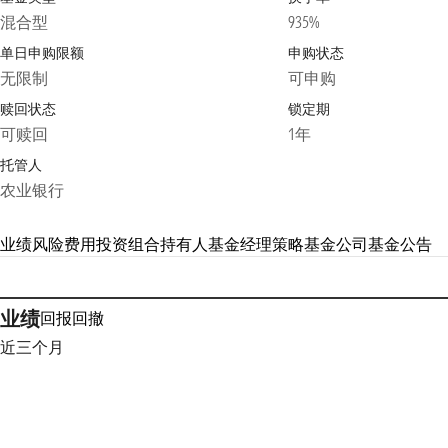
混合型
935%
单日申购限额
申购状态
无限制
可申购
赎回状态
锁定期
可赎回
1年
托管人
农业银行
业绩
风险
费用
投资组合
持有人
基金经理
策略
基金公司
基金公告
业绩
回报
回撤
近三个月