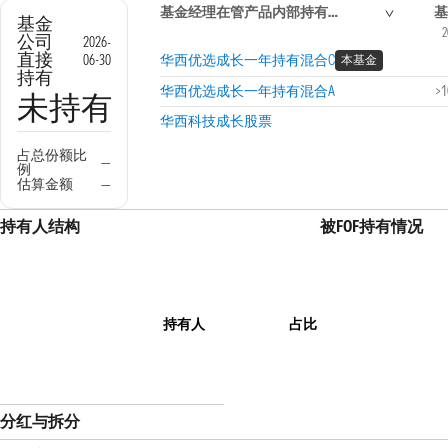
基金经理在管产品内部持有信息
基
基金
2
公司
2026-
直接
06-30
华西优选成长一年持有混合C
本基金
持有
华西优选成长一年持有混合A
>
未持有
华西科技成长股票
占总份额比
—
例
估算金额
—
持有人结构
被FOF持有情况
持有人
占比
分红与拆分