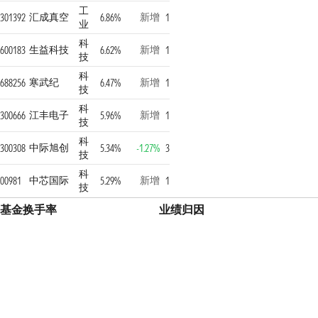
工
汇成真空
新增
301392
6.86%
1
业
科
生益科技
新增
600183
6.62%
1
技
科
寒武纪
新增
688256
6.47%
1
技
科
江丰电子
新增
300666
5.96%
1
技
科
中际旭创
300308
5.34%
-1.27%
3
技
科
中芯国际
新增
00981
5.29%
1
技
基金换手率
业绩归因