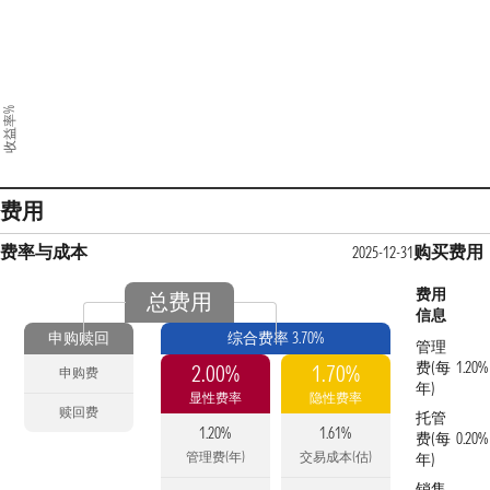
收益率%
费用
费率与成本
购买费用
2025-12-31
费用
总费用
信息
申购赎回
综合费率 3.70%
管理
费(每
1.20%
2.00%
1.70%
申购费
年)
显性费率
隐性费率
赎回费
托管
1.20%
1.61%
费(每
0.20%
管理费(年)
交易成本(估)
年)
销售