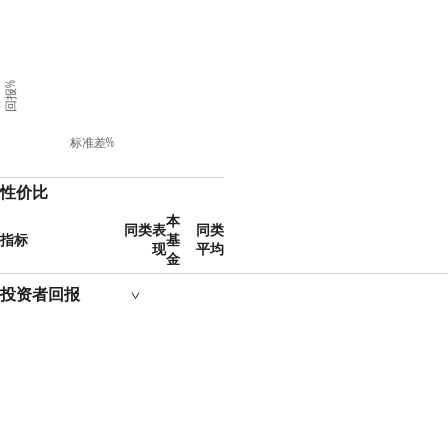
回报%
标准差%
性价比
本
同类表
同类
指标
基
现
平均
金
投资者回报