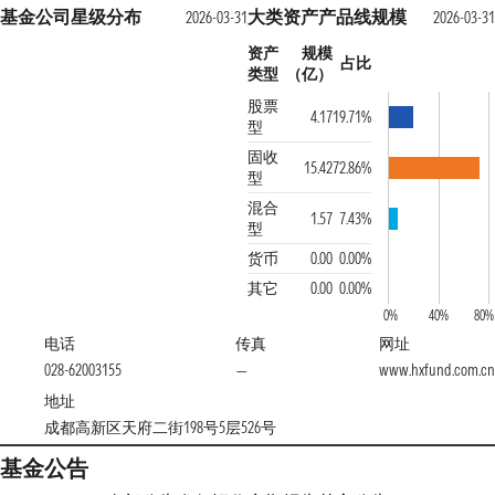
基金公司星级分布
大类资产产品线规模
2026-03-31
2026-03-31
资产
规模
占比
类型
（亿）
股票
4.17
19.71%
型
固收
15.42
72.86%
型
混合
1.57
7.43%
型
货币
0.00
0.00%
其它
0.00
0.00%
0%
40%
80%
电话
传真
网址
028-62003155
—
www.hxfund.com.cn
地址
成都高新区天府二街198号5层526号
基金公告