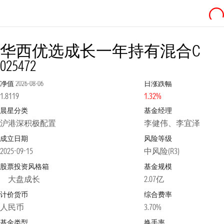
华西优选成长一年持有混合C
025472
净值
2026-08-06
日涨跌幅
1.8119
1.32%
晨星分类
基金经理
沪港深积极配置
李健伟、李宜泽
成立日期
风险等级
2025-09-15
中风险(R3)
股票投资风格箱
基金规模
大盘成长
2.07亿
计价货币
综合费率
人民币
3.70%
基金类型
换手率