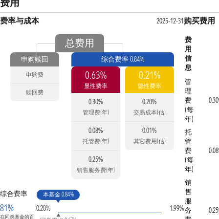
费用
费率与成本
购买费用
2025-12-31
费
总费用
用
信
申购赎回
综合费率 0.84%
息
0.63%
0.21%
申购费
管
显性费率
隐性费率
理
赎回费
费
0.3
0.30%
0.20%
(每
管理费(年)
交易成本(估)
年)
0.08%
0.01%
托
管
托管费(年)
其它费用(估)
费
0.0
0.25%
(每
年)
销售服务费(年)
销
售
综合费率
本基金 0.84%
服
81%
0.20%
1.99%
务
0.2
在同类基金的百