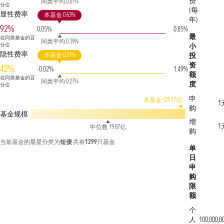
费
同类平均 0.67%
分位
(每
显性费率
本基金 0.63%
年)
92%
0.05%
0.85%
最
在同类基金的百
同类平均 0.39%
分位
小
隐性费率
本基金 0.21%
投
资
42%
-0.02%
1.49%
额
在同类基金的百
同类平均 0.27%
度
分位
申
本基金 129.17亿
1
购
基金规模
增
1
中位数 19.87亿
购
当前基金的晨星分类为
短债
共有
1299
只基金
单
日
申
购
限
额
个
人
100,000,0