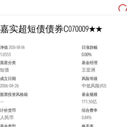
2星
嘉实超短债债券C
070009
净值
2026-08-06
日涨跌幅
1.0553
0.00%
晨星分类
基金经理
短债
王亚洲
成立日期
风险等级
2006-04-26
中低风险(R2)
股票投资风格箱
基金规模
—
111.50亿
计价货币
综合费率
人民币
0.84%
基金类型
换手率