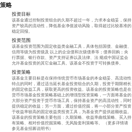
策略
投资目标
该基金通过控制投资组合的久期不超过一年，力求本金稳妥，保持
资产较高的流动性，降低基金净值波动风险，取得超过比较基准的
稳定回报。
投资范围
该基金投资范围为固定收益类金融工具，具体包括国债、金融债、
信用等级为投资级及 以上的企业债和次级债券等；债券回购；央
行票据、银行存款、资产支持证券以及法律、法 规或中国证监会
允许基金投资的其它金融工具。该基金不投资于可转换债券。
投资策略
该基金主要目标是在保持传统货币市场基金的本金稳妥、高流动性
特点的同时，通过适当延长基金投资组合的久期，投资于期限稍长
的固定收益工具，获取更高的投资收益。该基金的投资策略也是在
货币市场基金投资策略基础上的增强型投资策略，一方面将基金的
大部分资产投资于货币市场工具，保持基金资产的高流动性，同时
提供稳定的收益；另一方面，通过价值挖掘，将一小部分资产投资
于收益率较高的固定收益类投资工具，为基金资产提供超额收益。
该基金的投资策略主要包括：久期策略、收益率曲线策略、买入持
有策略、相对价值挖掘策略、无风险套利策略等。 （更多详情请
参见基金招募说明书）