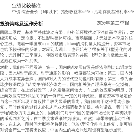
业绩比较基准
中债-综合全价（1年以下）指数收益率×95%＋活期存款基准利率×5%
2026年第二季报
投资策略及运作分析
回顾二季度，基本面整体波动有限，但外部环境扰动下油价高位运行，对
经济形成一定拖累，不过影响整体可控。市场层面，AI无疑是本季度的核
心主线。随着一季度末agent的破圈，token的消耗量大幅提升，资本市场
也给予较积极的反馈，对应到宏观上，也开始有了很多关于k型分化的讨
论，尤其到了二季度末，伴随着市场表现的共振，k型分化向极致发展，
逐渐在成为一种共识。
对此，我们持不同看法：第一，国内的AI发展背景是经济刚刚走出通缩阶
段，因此AI对于能源、对于通胀的影响，幅度都较为可控；第二，国内外
人力成本差异悬殊，国内AI对人力的替代空间也相对有限；第三，作为全
球少数深度参与AI竞争的经济体之一，国内相关资产理应享有一定溢价。
综合而言，在上述背景下，AI的发展空间较大，向上的效应更为明显，其
正向效应有望对K型向下的一侧产生一定的对冲效应。当前资本市场定价
与这一判断出现了阶段性且较为显著的背离，我们倾向于这种背离会修
复，同时修复的过程未必以AI产业大幅调整为前提。换句话说，我们倾向
于k的收敛方向是向上的，因此我们对于中国的债券市场经历了年初以来
的乐观判断之后，在二季度末逐渐转为谨慎。虽然汇率带来的流动性利
好，在未来一段时间大概率仍将延续，但若K型分化能向上修复，则可能
对资金产生一定挤出效应，中国内生的再通胀过程也有望逐步显现。