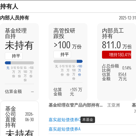
持有人
内部人员持有
2025-12-31
基金经理
高管投研
内部员工
自持
跟投
持有
>100
811.0
未持有
万份
万份
持平
180.41%
增持
持平
占总份额
无
0-10
10-50
50-
>100
0.14%
无
0-10
10-50
50-
>100
比例
万
万
100
万
万
万
100
万
估算
854.4
万
份
份
份
万
份
份
份
金额
万元
份
份
估算
>105 万
估算金额
—
金额
元
基金经理在管产品内部持有信息
王亚洲
基
基金
2
公司
2026-
直接
06-30
嘉实超短债债券C
本基金
持有
嘉实超短债债券A
未持有