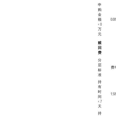
申
购
金
额
0.0
< 0
万
元
赎
回
费
分
层
费
标
准
持
有
时
1.5
间
< 7
天
持