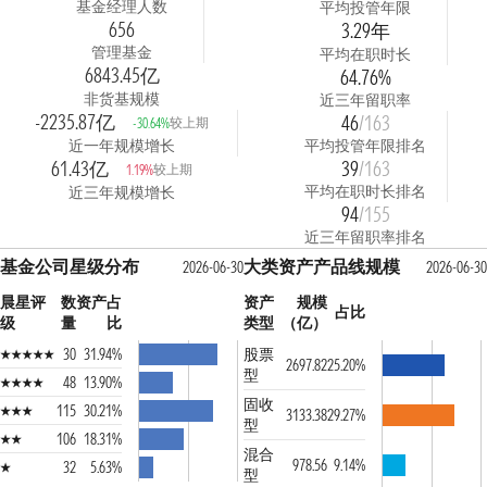
基金经理人数
平均投管年限
656
3.29年
管理基金
平均在职时长
6843.45亿
64.76%
非货基规模
近三年留职率
-2235.87亿
46
/163
较上期
-30.64%
近一年规模增长
平均投管年限排名
61.43亿
39
/163
较上期
1.19%
平均在职时长排名
近三年规模增长
94
/155
近三年留职率排名
基金公司星级分布
大类资产产品线规模
2026-06-30
2026-06-30
晨星评
数
资产占
资产
规模
占比
级
量
比
类型
（亿）
30
31.94%
股票
2697.82
25.20%
型
48
13.90%
固收
115
30.21%
3133.38
29.27%
型
106
18.31%
混合
978.56
9.14%
32
5.63%
型