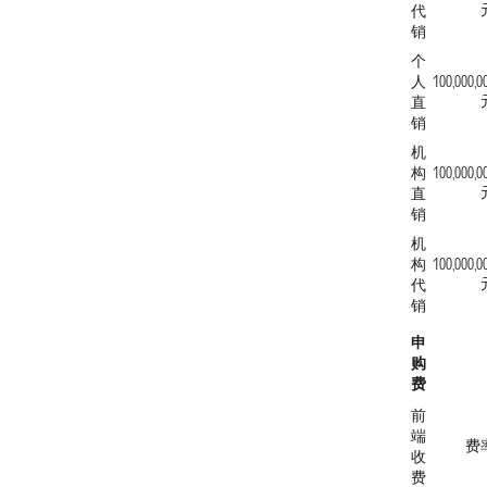
代
销
个
人
100,000,0
直
销
机
构
100,000,0
直
销
机
构
100,000,0
代
销
申
购
费
前
端
费
收
费