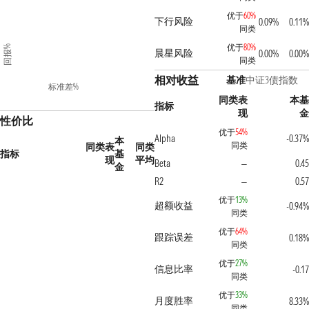
优于
60%
下行风险
0.09%
0.11%
同类
优于
80%
回报%
晨星风险
0.00%
0.00%
同类
相对收益
基准
中证3债指数
标准差%
同类表
本基
指标
现
金
性价比
优于
54%
Alpha
-0.37%
本
同类
同类表
同类
指标
基
现
平均
Beta
0.45
—
金
R2
0.57
—
优于
13%
超额收益
-0.94%
同类
优于
64%
跟踪误差
0.18%
同类
优于
27%
信息比率
-0.17
同类
优于
33%
月度胜率
8.33%
同类