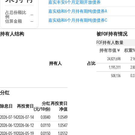
嘉实丰安6个月定期开放债券
嘉实稳和6个月持有期纯债债券A
占总份额比
—
例
嘉实稳和6个月持有期纯债债券C
估算金额
—
持有人结构
被FOF持有情况
FOF持有人数量
持有该基金的FOF产
持有市值￥
权重
招商和悦稳健养老一年持
24,821,698
2.1
持有人
占比
招商智星稳健配置混合（FO
1,195,311
2.8
招商和惠养老目标日期20
508,136
0.2
分红
分红
再投资日
除息日
再投资日
(元/10份)
净值
2026-07-14
2026-07-14
0.0040
1.0549
2026-06-12
2026-06-12
0.0110
1.0547
2026-05-19
2026-05-19
0.0150
1.0552