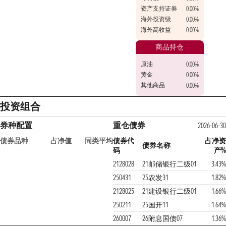
资产支持证券
0.00%
海外投资级
0.00%
海外高收益
0.00%
商品持仓
原油
0.00%
黄金
0.00%
其他商品
0.00%
投资组合
券种配置
重仓债券
2026-06-30
债券品种
占净值
同类平均
债券代
占净资
债券名称
码
产%
2128028
21邮储银行二级01
3.43%
250431
25农发31
1.82%
2128025
21建设银行二级01
1.66%
250211
25国开11
1.64%
260007
26附息国债07
1.36%