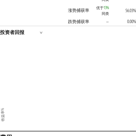
优于
13%
涨势捕获率
56.03%
同类
跌势捕获率
0.00%
—
投资者回报
收益率%