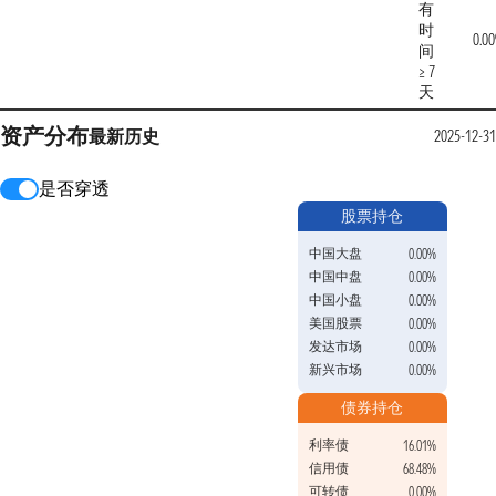
有
时
0.0
间
≥ 7
天
资产分布
最新
历史
2025-12-31
是否穿透
股票持仓
中国大盘
0.00%
中国中盘
0.00%
中国小盘
0.00%
美国股票
0.00%
发达市场
0.00%
新兴市场
0.00%
债券持仓
利率债
16.01%
信用债
68.48%
可转债
0.00%