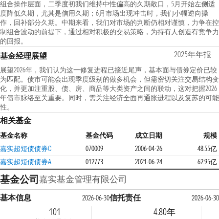
组合操作层面，二季度初我们维持中性偏高的久期敞口，5月开始左侧适
度降低久期，尤其是信用久期；6月市场出现冲击时，我们小幅逆向操
作，回补部分久期。中期来看，我们对市场的判断仍相对谨慎，力争在控
制组合波动的前提下，通过相对积极的交易策略，为持有人创造有竞争力
的回报。
2025年年报
基金经理展望
展望2026年，我们认为这一修复进程已接近尾声，基本面与债券定价已较
为匹配。债市可能会出现季度级别的做多机会，但需密切关注交易结构变
化，并更加注重股、债、房、商品等大类资产之间的联动，这对把握2026
年债市脉络至关重要。同时，需关注经济全面再通胀进程以及复苏的可能
性。
相关基金
基金名称
基金代码
成立日期
规模
嘉实超短债债券C
070009
2006-04-26
48.55亿
嘉实超短债债券A
012773
2021-06-24
62.95亿
基金公司
嘉实基金管理有限公司
基本信息
信托责任
2026-06-30
2026-06-30
101
4.80年