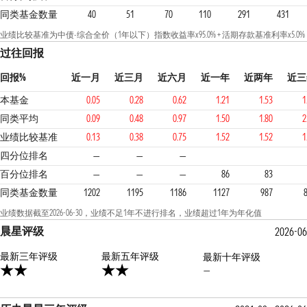
同类基金数量
40
51
70
110
291
431
业绩比较基准为中债-综合全价（1年以下）指数收益率x95.0% + 活期存款基准利率x5.0%
过往回报
回报%
近一月
近三月
近六月
近一年
近两年
近三
本基金
0.05
0.28
0.62
1.21
1.53
1
同类平均
0.09
0.48
0.97
1.50
1.80
2
业绩比较基准
0.13
0.38
0.75
1.52
1.52
1
4
4
4
四分位排名
—
—
—
百分位排名
—
—
—
86
83
同类基金数量
1202
1195
1186
1127
987
业绩数据截至2026-06-30，业绩不足1年不进行排名，业绩超过1年为年化值
晨星评级
2026-06
最新三年评级
2星
最新五年评级
最新十年评级
—