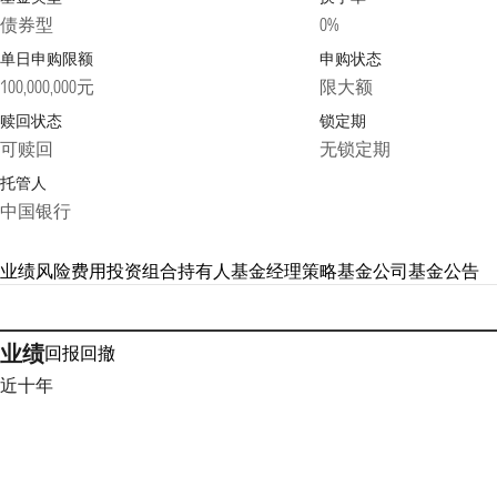
债券型
0%
单日申购限额
申购状态
100,000,000元
限大额
赎回状态
锁定期
可赎回
无锁定期
托管人
中国银行
业绩
风险
费用
投资组合
持有人
基金经理
策略
基金公司
基金公告
业绩
回报
回撤
近十年