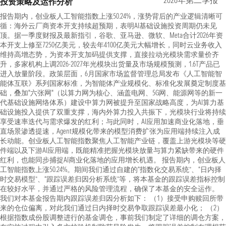
2026年第二季报
投资策略及运作分析
报告期内，创业板人工智能指数上涨50.24%，涨势背后的产业逻辑清晰可
循：海外云厂商资本开支持续超预期，表明AI基础设施投资周期仍未见
顶。据一季度财报及最新指引，谷歌、亚马逊、微软、Meta合计2026年资
本开支上修至7250亿美元，较去年4100亿美元大幅增长，同时云业务收入
维持高增态势，为资本开支加码提供支撑，直接拉动光模块需求量价齐
升，多家机构上调2026-2027年光模块出货量及市场规模预测，1.6T产品已
进入放量阶段。政策层面，6月国家市场监督管理总局发布《人工智能智
能体互联》系列国家标准，为智能体产业规模化、标准化发展奠定制度基
础，叠加"六张网"（以算力网为核心、涵盖电网、5G网、能源网等的新一
代基础设施网络体系）建设中算力网被提升至国家战略高度，为AI算力基
础设施投入提供了双重支撑，海内外算力投入共振下，光模块行业将持续
享受速率迭代与需求爆发的红利；与此同时，AI应用加速商业化落地，垂
直场景渗透提速，Agent规模化带来的模型消费扩张为应用端持续注入成
长动能。创业板人工智能指数聚焦人工智能产业链，覆盖上游光模块等硬
件端以及下游AI应用端，既能精准把握光模块放量与算力紧缺带来的硬件
红利，也能同步捕捉AI商业化落地的应用增长机遇。 报告期内，创业板人
工智能指数上涨50.24%。期间我们通过自建的“指数化交易系统”、“日内择
时交易模型”、“跟踪误差归因分析系统”等，将本基金的跟踪误差指标控制
在较好水平，并通过严格的风险管理流程，确保了本基金的安全运作。
我们对本基金报告期内跟踪误差归因分析如下： （1）接受申购赎回所带
来的仓位偏离，对此我们通过日内择时交易争取跟踪误差最小化； （2）
根据指数成份股调整进行的基金调仓，事前我们制定了详细的调仓方案，