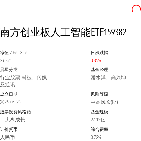
南方创业板人工智能ETF
159382
净值
2026-08-06
日涨跌幅
2.6321
0.35%
晨星分类
基金经理
行业股票-科技、传媒
潘水洋、高兴坤
及通讯
成立日期
风险等级
2025-04-23
中高风险(R4)
股票投资风格箱
基金规模
大盘成长
27.12亿
计价货币
综合费率
人民币
0.72%