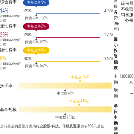
售
综合费率
本基金 0.72%
该份额
服
不收取
14%
0.23%
4.92%
务
销售服
在同类基金的百
费
同类平均 1.38%
务费
分位
(每
显性费率
本基金 0.60%
年)
23%
0.20%
2.20%
最
在同类基金的百
同类平均 0.78%
分位
小
隐性费率
本基金 0.12%
投
资
8%
0.02%
3.62%
额
在同类基金的百
同类平均 0.60%
度
分位
申
1,000,000
本基金 126%
元
购
换手率
增
—
中位数 61%
购
本基金 4.40亿
单
基金规模
日
申
中位数 2.55亿
购
当前基金的晨星分类为
行业股票-科技、传媒及通讯
共有
900
只基金
限