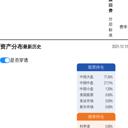
回
费
分
层
费率
标
准
资产分布
最新
历史
2025-12-31
是否穿透
股票持仓
中国大盘
71.26%
中国中盘
27.51%
中国小盘
1.20%
美国股票
0.00%
发达市场
0.00%
新兴市场
0.00%
债券持仓
利率债
0.00%