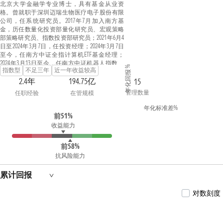
北京大学金融学专业博士，具有基金从业资
格。曾就职于深圳迈瑞生物医疗电子股份有限
公司，任系统研究员。2017年7月加入南方基
金，历任数量化投资部量化研究员、宏观策略
部策略研究员、指数投资部研究员；2021年6月4
日至2024年3月7日，任投资经理；2024年3月7日
至今，任南方中证全指计算机ETF基金经理；
2024年3月13日至今，任南方中证机器人指数发
年化回报 %
指数型
不足三年
近一年收益较高
起基金经理；2024年6月26日至今，任南方中证
国新港股通央企红利ETF基金经理；2024年7月5日
2.4年
194.75亿
15
至今，任南方基金南方东英沙特阿拉伯
管理数量
任职经验
在管规模
ETF（QDII）基金经理；2024年7月23日至今，任南
方中证全指计算机ETF发起联接基金经理；2024
年化标准差%
年9月3日至今，任南方中证全指汽车指数发起
前51%
基金经理；2024年9月12日至今，任南方中证国
收益能力
新港股通央企红利ETF发起联接基金经理。
前58%
抗风险能力
累计回报
对数刻度