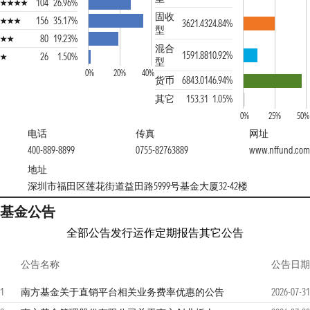
104
26.96%
固收
156
35.17%
3621.43
24.84%
型
80
19.23%
混合
1591.88
10.92%
26
1.50%
型
0%
20%
40%
货币
6843.01
46.94%
其它
153.31
1.05%
0%
25%
50%
电话
传真
网址
400-889-8899
0755-82763889
www.nffund.com
地址
深圳市福田区莲花街道益田路5999号基金大厦32-42楼
基金公告
全部公告
发行运作
定期报告
其它公告
公告名称
公告日期
1
南方基金关于直销平台相关业务费率优惠的公告
2026-07-31