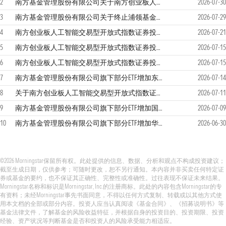
2
南方基金管理股份有限公司关于南方创业板人工智能交易型开放式指数证券投资基金流动性服务商的公告
2026-07-30
3
南方基金管理股份有限公司关于终止浦领基金销售有限公司办理本公司旗下基金销售业务的公告
2026-07-29
4
南方创业板人工智能交易型开放式指数证券投资基金2026年第2季度报告
2026-07-21
5
南方创业板人工智能交易型开放式指数证券投资基金招募说明书（20260715更新）
2026-07-15
6
南方创业板人工智能交易型开放式指数证券投资基金基金产品资料概要（20260715更新）
2026-07-15
7
南方基金管理股份有限公司旗下部分ETF增加东方证券为一级交易商的公告
2026-07-14
8
关于南方创业板人工智能交易型开放式指数证券投资基金变更基金经理的公告
2026-07-11
9
南方基金管理股份有限公司旗下部分ETF增加国海证券为一级交易商的公告
2026-07-09
10
南方基金管理股份有限公司旗下部分ETF增加华源证券为一级交易商的公告
2026-06-30
©2026 Morningstar保留所有权。此处提供的信息、数据、分析和观点不构成投资建议；
截至生成日期，仅供参考；可随时更改，恕不另行通知。本内容并非买卖任何特定证
券或基金的要约，也不保证其正确性、完整性或准确性。过往表现不保证未来结果。
Morningstar名称和标识是Morningstar, Inc.的注册商标。此处的内容包含Morningstar的专
有资料；未经Morningstar事先书面同意，不得以任何方式复制、转载或以其他方式使
用本文档的全部或部分内容。投资人应当认真阅读《基金合同》、《招募说明书》等
基金法律文件，了解基金的风险收益特征，并根据自身的投资目的、投资期限、投资
经验、资产状况等判断基金是否和投资人的风险承受能力相适应。