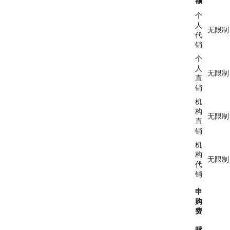
额
个
人
无限制
代
销
个
人
无限制
直
销
机
构
无限制
直
销
机
构
无限制
代
销
申
购
费
赎