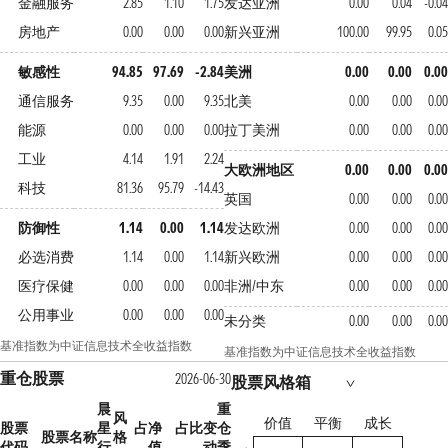
金融服务
2.85
1.10
1.75
发达亚洲
0.00
0.04
-0.04
房地产
0.00
0.00
0.00
新兴亚洲
100.00
99.95
0.05
敏感性
94.85
97.69
-2.84
美洲
0.00
0.00
0.00
通信服务
9.35
0.00
9.35
北美
0.00
0.00
0.00
能源
0.00
0.00
0.00
拉丁美洲
0.00
0.00
0.00
工业
4.14
1.91
2.24
大欧洲地区
0.00
0.00
0.00
科技
81.36
95.79
-14.43
英国
0.00
0.00
0.00
防御性
1.14
0.00
1.14
发达欧洲
0.00
0.00
0.00
必选消费
1.14
0.00
1.14
新兴欧洲
0.00
0.00
0.00
医疗保健
0.00
0.00
0.00
非洲/中东
0.00
0.00
0.00
公用事业
0.00
0.00
0.00
未分类
0.00
0.00
0.00
基准指数为中证信息技术全收益指数
基准指数为中证信息技术全收益指数
重仓股票
2026-06-30
股票风格箱
晨
重
风
价值
平衡
成长
股票
星
占净
占比变
仓
股票名称
格
代码
行
值
动
季