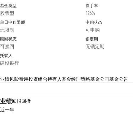
基金类型
换手率
股票型
126%
单日申购限额
申购状态
无限制
可申购
赎回状态
锁定期
可赎回
无锁定期
托管人
建设银行
业绩
风险
费用
投资组合
持有人
基金经理
策略
基金公司
基金公告
业绩
回报
回撤
近一年