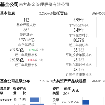
基金公司
南方基金管理股份有限公司
基本信息
信托责任
2026-06-30
2026-06-30
112
4.99年
基金经理人数
平均投管年限
867
3.49年
管理基金
平均在职时长
7735.26亿
80.77%
非货基规模
近三年留职率
-709.87亿
36
/163
较上期
-10.20%
近一年规模增长
平均投管年限排名
930.85亿
26
/163
较上期
18.06%
平均在职时长排名
近三年规模增长
48
/155
近三年留职率排名
基金公司星级分布
大类资产产品线规模
2026-06-30
2026-06-30
晨星评
数
资产占
资产
规模
占比
级
量
比
类型
（亿）
30
17.15%
股票
2368.64
16.25%
型