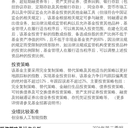
券、超短期融资券等）、资产支持证券、债券回购、银行存款（包
括协议存款、定期存款及其他银行存款）、同业存单、货币市场工
具以及中国证监会允许基金投资的其他金融工具（但须符合中国证
监会的相关规定）。该基金根据相关规定可参与融资、转融通证券
出借业务。如法律法规或监管机构以后允许基金投资其他品种，基
金管理人在履行适当程序后，可以将其纳入投资范围。在建仓完成
后，该基金投资于标的指数成份股、备选成份股的资产比例不低于
基金资产净值的90%，且不低于非现金基金资产的80%，因法律法规
的规定而受限制的情形除外。如法律法规或监管机构变更投资品种
的投资比例限制，基金管理人在履行适当程序后，可以调整上述投
资品种的投资比例。
投资策略
该基金主要采用完全复制策略、替代策略及其他适当的策略以更好
地跟踪标的指数，实现基金投资目标。该基金力争日均跟踪偏离度
的绝对值不超过0.2%，年跟踪误差不超过2%。主要投资策略包括：
完全复制策略、替代策略、金融衍生品投资策略、债券投资策略、
可转换债券及可交换债券投资策略、资产支持证券投资策略、融资
及转融通证券出借业务投资策略、存托凭证投资策略等。 （更多
详情请参见基金招募说明书）
业绩比较基准
创业板人工智能指数