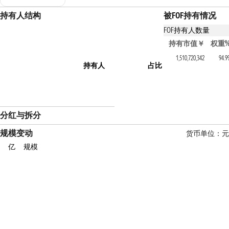
持有人结构
被FOF持有情况
FOF持有人数量
持有该基金的FOF产
持有市值￥
权重
南方创业板人工智能ETF
1,510,720,342
94.9
持有人
占比
分红与拆分
规模变动
货币单位：元
亿
规模