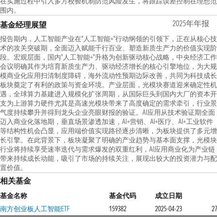
在实施过程中引入多方校验机制防范风险发生，将跟踪误差控制在理想范
围内。
2025年年报
基金经理展望
报告期内，人工智能产业在"人工智能+"行动纲领的引领下，正在从核心技
术的攻关突破期，全面迈入赋能千行百业、塑造新质生产力的价值实现阶
段。宏观层面，国内"人工智能+"升格为创新驱动核心战略，中央经济工作
会议明确其作为培育新质生产力、驱动经济增长的核心引擎地位，为大规
模商业化应用扫清制度障碍，海外流动性预期边际改善，共同为科技成长
板块奠定了有利的政策与资金环境。产业层面，光模块赛道迎来确定性机
遇，全球算力基建进入规模化扩张周期，从国际巨头到国内大厂的资本开
支为上游算力硬件尤其是高速光模块带来了高度确定的需求牵引，行业景
气度持续攀升并得到龙头企业亮眼财报的验证。AI应用从技术验证期全面
迈入商业化落地期，垂直场景渗透加速，AI+营销、AI+医疗、AI+工业软件
等结构性机会凸显，应用端价值实现路径逐步清晰，为板块提供了多元增
长引擎。在此背景下，板块凝聚了明确的产业趋势与基本面支撑，光模块
行业将持续享受速率迭代与需求爆发的双重红利，AI应用商业化为产业链
带来持续成长动能，吸引了市场的持续关注，展现出较大的投资潜力与配
置价值。
相关基金
基金名称
基金代码
成立日期
南方创业板人工智能ETF
159382
2025-04-23
2