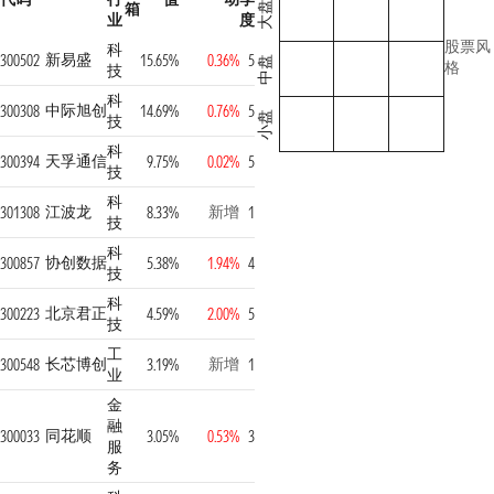
箱
大盘
业
度
股票风
科
新易盛
300502
15.65%
0.36%
5
中盘
格
技
科
中际旭创
300308
14.69%
0.76%
5
小盘
技
科
天孚通信
300394
9.75%
0.02%
5
技
科
江波龙
新增
301308
8.33%
1
技
科
协创数据
300857
5.38%
1.94%
4
技
科
北京君正
300223
4.59%
2.00%
5
技
工
长芯博创
新增
300548
3.19%
1
业
金
融
同花顺
300033
3.05%
0.53%
3
服
务