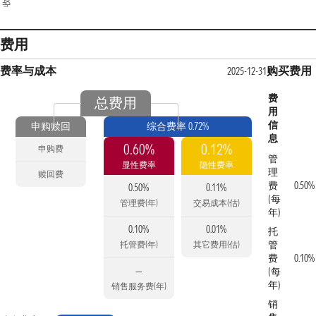
费用
费率与成本
购买费用
2025-12-31
费
总费用
用
信
申购赎回
综合费率 0.72%
息
0.60%
0.12%
申购费
管
显性费率
隐性费率
理
赎回费
费
0.50%
0.50%
0.11%
(每
管理费(年)
交易成本(估)
年)
0.10%
0.01%
托
管
托管费(年)
其它费用(估)
费
0.10%
—
(每
年)
销售服务费(年)
销