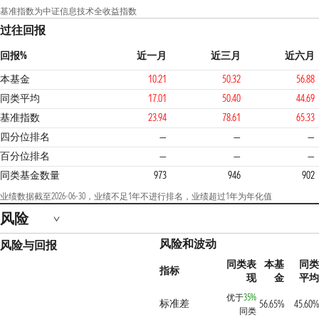
基准指数为中证信息技术全收益指数
过往回报
回报%
近一月
近三月
近六月
本基金
10.21
50.32
56.88
同类平均
17.01
50.40
44.69
基准指数
23.94
78.61
65.33
1
四分位排名
—
—
—
百分位排名
—
—
—
同类基金数量
973
946
902
业绩数据截至2026-06-30，业绩不足1年不进行排名，业绩超过1年为年化值
风险
风险和波动
风险与回报
同类表
本基
同类
指标
现
金
平均
优于
35%
标准差
56.65%
45.60%
同类