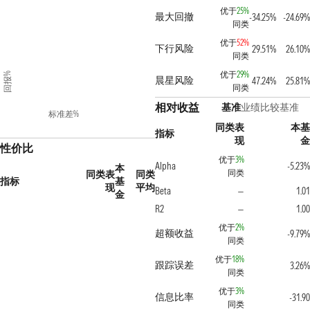
优于
25%
最大回撤
-34.25%
-24.69%
同类
优于
52%
下行风险
29.51%
26.10%
同类
优于
29%
回报%
晨星风险
47.24%
25.81%
同类
相对收益
基准
业绩比较基准
标准差%
同类表
本基
指标
现
金
性价比
优于
3%
Alpha
-5.23%
本
同类
同类表
同类
指标
基
现
平均
Beta
1.01
—
金
R2
1.00
—
优于
2%
超额收益
-9.79%
同类
优于
18%
跟踪误差
3.26%
同类
优于
3%
信息比率
-31.90
同类