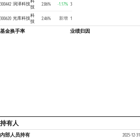
科
润泽科技
300442
2.86%
-1.17%
3
技
科
光库科技
新增
300620
2.46%
1
技
基金换手率
业绩归因
持有人
内部人员持有
2025-12-31