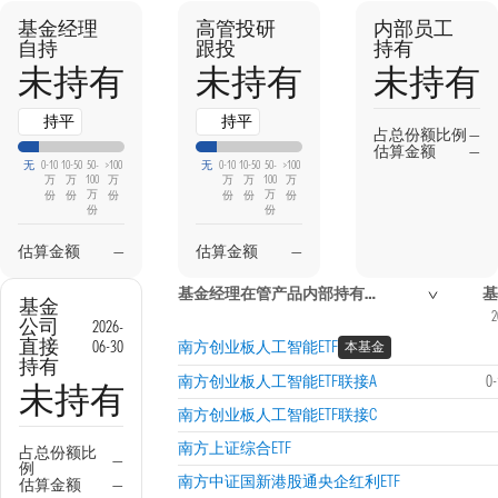
基金经理
高管投研
内部员工
自持
跟投
持有
未持有
未持有
未持有
持平
持平
占总份额比例
—
估算金额
—
无
0-10
10-50
50-
>100
无
0-10
10-50
50-
>100
万
万
100
万
万
万
100
万
万
万
份
份
份
份
份
份
份
份
估算金额
—
估算金额
—
基金经理在管产品内部持有信息
基
基金
2
公司
2026-
直接
06-30
南方创业板人工智能ETF
本基金
持有
南方创业板人工智能ETF联接A
0
未持有
南方创业板人工智能ETF联接C
南方上证综合ETF
占总份额比
—
例
南方中证国新港股通央企红利ETF
估算金额
—