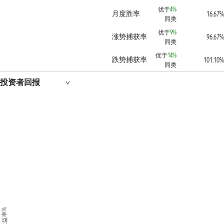
优于
4%
月度胜率
16.67%
同类
优于
9%
涨势捕获率
96.67%
同类
优于
14%
跌势捕获率
101.10%
同类
投资者回报
收益率%