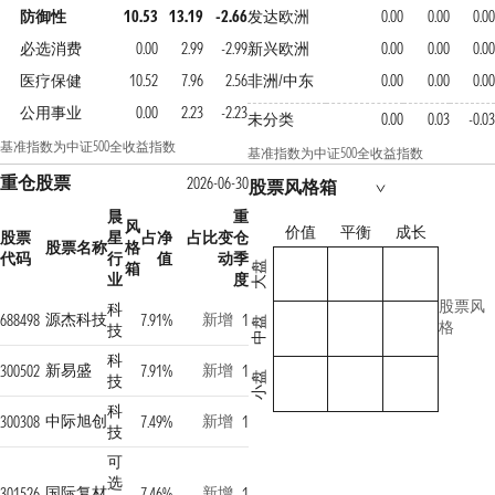
防御性
10.53
13.19
-2.66
发达欧洲
0.00
0.00
0.00
必选消费
0.00
2.99
-2.99
新兴欧洲
0.00
0.00
0.00
医疗保健
10.52
7.96
2.56
非洲/中东
0.00
0.00
0.00
公用事业
0.00
2.23
-2.23
未分类
0.00
0.03
-0.03
基准指数为中证500全收益指数
基准指数为中证500全收益指数
重仓股票
2026-06-30
股票风格箱
晨
重
风
价值
平衡
成长
股票
星
占净
占比变
仓
股票名称
格
代码
行
值
动
季
箱
大盘
业
度
股票风
科
源杰科技
新增
688498
7.91%
1
中盘
格
技
科
新易盛
新增
300502
7.91%
1
小盘
技
科
中际旭创
新增
300308
7.49%
1
技
可
选
国际复材
新增
301526
7.46%
1