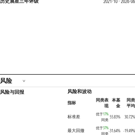
历史晨星三年评级
2021-10 - 2026-06
风险
风险和波动
风险与回报
同类表
本基
同类
指标
现
金
平均
优于
17%
标准差
55.83%
30.72%
同类
优于
37%
最大回撤
-31.64%
-19.49%
同类