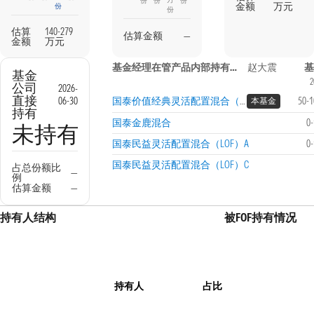
份
份
份
金额
万元
份
份
估算
140-279
估算金额
—
金额
万元
基金经理在管产品内部持有信息
赵大震
基
基金
2
公司
2026-
直接
06-30
国泰价值经典灵活配置混合（LOF）
50-
本基金
持有
国泰金鹿混合
0
未持有
国泰民益灵活配置混合（LOF）A
0
国泰民益灵活配置混合（LOF）C
占总份额比
—
例
估算金额
—
持有人结构
被FOF持有情况
持有人
占比