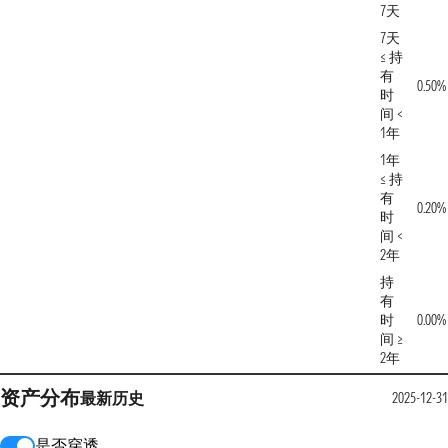
7天
7天
≤ 持
有
0.50%
时
间 <
1年
1年
≤ 持
有
0.20%
时
间 <
2年
持
有
时
0.00%
间 ≥
2年
资产分布
最新
历史
2025-12-31
是否穿透