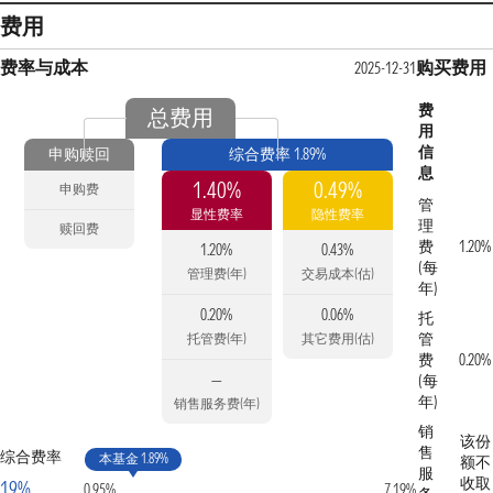
费用
费率与成本
购买费用
2025-12-31
费
总费用
用
信
申购赎回
综合费率 1.89%
息
1.40%
0.49%
申购费
管
显性费率
隐性费率
理
赎回费
费
1.20%
1.20%
0.43%
(每
管理费(年)
交易成本(估)
年)
0.20%
0.06%
托
管
托管费(年)
其它费用(估)
费
0.20%
—
(每
年)
销售服务费(年)
销
该份
售
综合费率
本基金 1.89%
额不
服
收取
19%
0.95%
7.19%