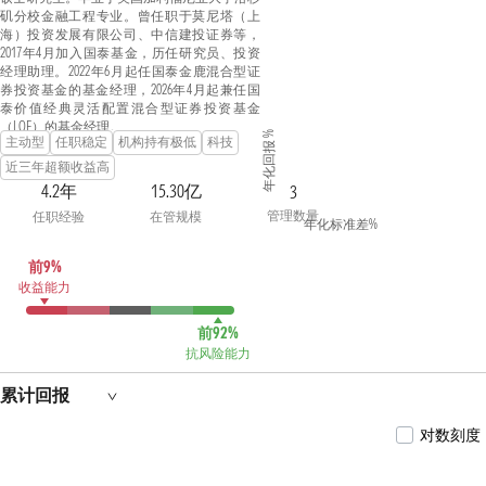
矶分校金融工程专业。曾任职于莫尼塔（上
海）投资发展有限公司、中信建投证券等，
2017年4月加入国泰基金，历任研究员、投资
经理助理。2022年6月起任国泰金鹿混合型证
券投资基金的基金经理，2026年4月起兼任国
泰价值经典灵活配置混合型证券投资基金
（LOF）的基金经理。
年化回报 %
主动型
任职稳定
机构持有极低
科技
近三年超额收益高
4.2年
15.30亿
3
管理数量
任职经验
在管规模
年化标准差%
前9%
收益能力
前92%
抗风险能力
累计回报
对数刻度