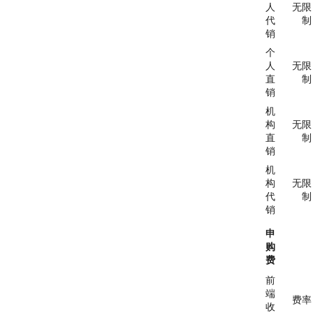
人
无限
代
制
销
个
人
无限
直
制
销
机
构
无限
直
制
销
机
构
无限
代
制
销
申
购
费
前
端
费率
收