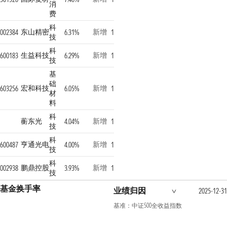
消
费
科
东山精密
新增
002384
6.31%
1
技
科
生益科技
新增
600183
6.29%
1
技
基
础
宏和科技
新增
603256
6.05%
1
材
料
科
蘅东光
新增
4.04%
1
技
科
亨通光电
新增
600487
4.00%
1
技
科
鹏鼎控股
新增
002938
3.93%
1
技
基金换手率
业绩归因
2025-12-31
基准：中证500全收益指数