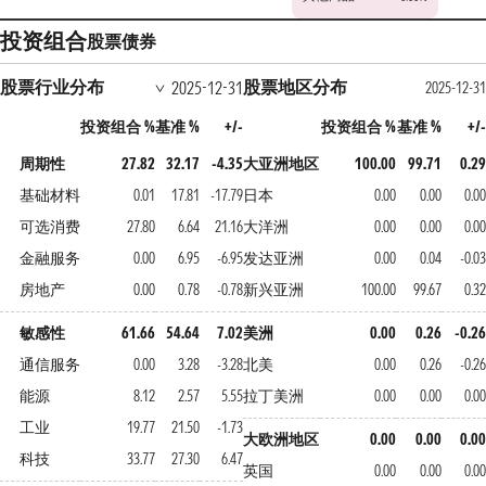
投资组合
股票
债券
股票行业分布
股票地区分布
2025-12-31
2025-12-31
投资组合 %
基准 %
+/-
投资组合 %
基准 %
+/-
周期性
27.82
32.17
-4.35
大亚洲地区
100.00
99.71
0.29
基础材料
0.01
17.81
-17.79
日本
0.00
0.00
0.00
可选消费
27.80
6.64
21.16
大洋洲
0.00
0.00
0.00
金融服务
0.00
6.95
-6.95
发达亚洲
0.00
0.04
-0.03
房地产
0.00
0.78
-0.78
新兴亚洲
100.00
99.67
0.32
敏感性
61.66
54.64
7.02
美洲
0.00
0.26
-0.26
通信服务
0.00
3.28
-3.28
北美
0.00
0.26
-0.26
能源
8.12
2.57
5.55
拉丁美洲
0.00
0.00
0.00
工业
19.77
21.50
-1.73
大欧洲地区
0.00
0.00
0.00
科技
33.77
27.30
6.47
英国
0.00
0.00
0.00