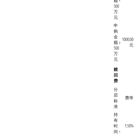
额 <
500
万
元
申
购
金
1000.00
额 ≥
元
500
万
元
赎
回
费
分
层
费率
标
准
持
有
时
1.50%
间 <