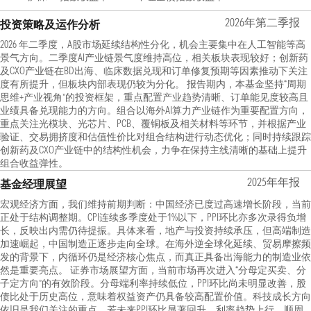
2026年第二季报
投资策略及运作分析
2026 年二季度，A股市场延续结构性分化，机会主要集中在人工智能等高
景气方向。二季度AI产业链景气度维持高位，相关板块表现较好；创新药
及CXO产业链在BD出海、临床数据兑现和订单修复预期等因素推动下关注
度有所提升，但板块内部表现仍较为分化。 报告期内，本基金坚持“周期
思维+产业视角”的投资框架，重点配置产业趋势清晰、订单能见度较高且
业绩具备兑现能力的方向。组合以海外AI算力产业链作为重要配置方向，
重点关注光模块、光芯片、PCB、覆铜板及相关材料等环节，并根据产业
验证、交易拥挤度和估值性价比对组合结构进行动态优化；同时持续跟踪
创新药及CXO产业链中的结构性机会，力争在保持主线清晰的基础上提升
组合收益弹性。
2025年年报
基金经理展望
宏观经济方面，我们维持前期判断：中国经济已度过高速增长阶段，当前
正处于结构调整期。CPI连续多季度处于1%以下，PPI环比亦多次录得负增
长，反映出内需仍待提振。具体来看，地产与投资持续承压，但高端制造
加速崛起，中国制造正逐步走向全球。在海外逆全球化延续、贸易摩擦频
发的背景下，内循环仍是经济核心焦点，而真正具备出海能力的制造业依
然是重要亮点。 证券市场展望方面，当前市场再次进入“分母定买卖、分
子定方向”的有效阶段。分母端利率持续低位，PPI环比尚未明显改善，股
债比处于历史高位，意味着权益资产仍具备较高配置价值。科技成长方向
依旧是我们关注的重点。若未来PPI环比显著回升、利率趋势上行，顺周