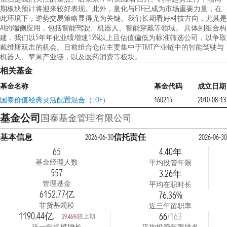
期板块预计将迎来较好表现。此外，量化与ETF已成为市场重要力量，在
此环境下，逆势交易策略显得尤为关键。我们长期看好科技方向，尤其是
AI的端侧应用，包括智能驾驶、机器人、智能穿戴等领域。 具体到组合构
建，我们以5年年化业绩增速15%以上且估值偏低为标准筛选公司，以争取
戴维斯双击的机会。目前组合仓位主要集中于TMT产业链中的智能驾驶与
机器人、苹果产业链，以及医药消费等板块。
相关基金
基金名称
基金代码
成立日期
国泰价值经典灵活配置混合（LOF）
160215
2010-08-13
基金公司
国泰基金管理有限公司
基本信息
信托责任
2026-06-30
2026-06-30
65
4.40年
基金经理人数
平均投管年限
557
3.26年
管理基金
平均在职时长
6152.77亿
76.36%
非货基规模
近三年留职率
1190.44亿
66
/163
较上期
29.46%