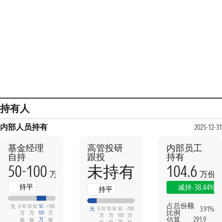
持有人
内部人员持有
2025-12-31
基金经理
高管投研
内部员工
自持
跟投
持有
50-100
104.6
未持有
万份
万份
持平
-38.44%
减持
持平
占总份额
无
0-10
10-50
50-
>100
3.91%
无
0-10
10-50
50-
>100
比例
万
万
100
万
万
万
100
万
估算
291.9
万
份
份
份
万