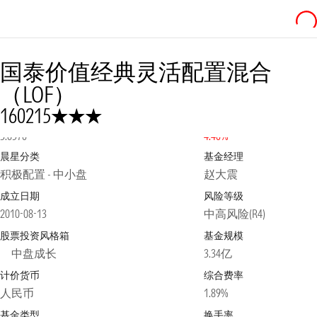
国泰价值经典灵活配置混合
（LOF）
3星
160215
净值
2026-08-07
日涨跌幅
3.6570
4.40%
晨星分类
基金经理
积极配置 - 中小盘
赵大震
成立日期
风险等级
2010-08-13
中高风险(R4)
股票投资风格箱
基金规模
中盘成长
3.34亿
计价货币
综合费率
人民币
1.89%
基金类型
换手率