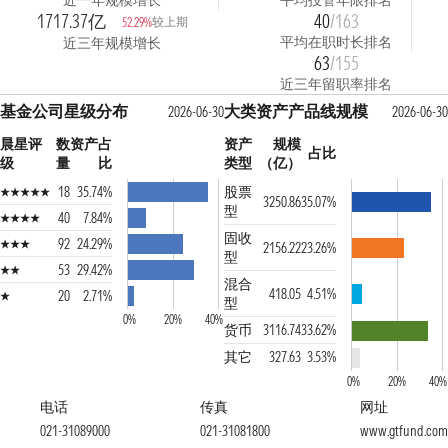
近一年规模增长
平均投管年限排名
1717.37亿
40
/163
较上期
52.29%
平均在职时长排名
近三年规模增长
63
/155
近三年留职率排名
基金公司星级分布
大类资产产品线规模
2026-06-30
2026-06-30
晨星评
数
资产占
资产
规模
占比
级
量
比
类型
（亿）
18
35.74%
股票
3250.86
35.07%
型
40
7.84%
固收
92
24.29%
2156.22
23.26%
型
53
29.42%
混合
418.05
4.51%
20
2.71%
型
0%
20%
40%
货币
3116.74
33.62%
其它
327.63
3.53%
0%
20%
40%
电话
传真
网址
021-31089000
021-31081800
www.gtfund.com