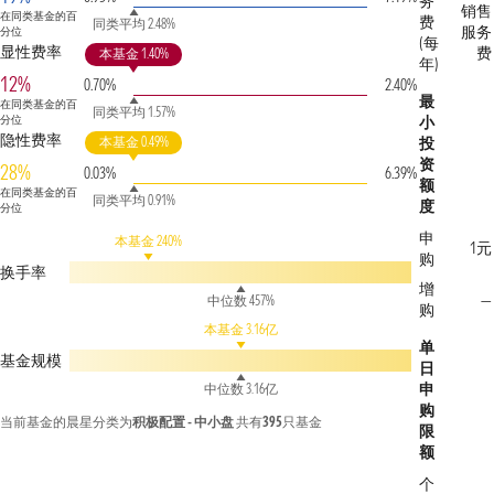
务
销售
在同类基金的百
费
同类平均 2.48%
服务
分位
(每
显性费率
费
本基金 1.40%
年)
12%
0.70%
2.40%
最
在同类基金的百
同类平均 1.57%
分位
小
隐性费率
本基金 0.49%
投
资
28%
0.03%
6.39%
额
在同类基金的百
同类平均 0.91%
度
分位
申
本基金 240%
1元
购
换手率
增
—
中位数 457%
购
本基金 3.16亿
单
基金规模
日
申
中位数 3.16亿
购
当前基金的晨星分类为
积极配置 - 中小盘
共有
395
只基金
限
额
个