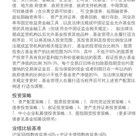
债、地方政 府债券、政府支持债、政府支持机构债、中期票据、
可转换债券（含分离交易可转债）、可 交换债券、短期融资券、
超短期融资券等）、资产支持证券、债券回购、银行存款、同业存
单等固定收益类金融工具，以及法律法规或中国证监会允许基金投
资的其他金融工具（但须 符合中国证监会相关规定）。 如法律法
规或监管机构以后允许基金投资其他品种，基金管理人在履行适当
程序后，可 以将其纳入投资范围，其投资原则及投资比例按法律
法规或监管机构的相关规定执行。 基金的投资组合比例为：股票
投资占基金资产的比例范围为0%-95%，其中，不低于80% 的股票资
产投资于具有良好盈利能力和价值被低估的股票。权证投资占基金
资产净值的比例 为0%-3%。每个交易日日终在扣除股指期货合约需
缴纳的交易保证金后，应当保留的现金 或者到期日在一年以内的
政府债券的比例合计不低于基金资产净值的5%。 当法律法规的相
关规定变更时，基金管理人在履行适当程序后可对上述资产配置比
例进 行适当调整。
投资策略
1、资产配置策略；2、股票投资策略；3、存托凭证投资策略；4、
债券投资策略；5、权证投资策略；6、资产支持证券投资策略；
7、中小企业私募债投资策略；8、股指期货投资策略。 （更多详情
请参见基金招募说明书）
业绩比较基准
沪深300指数收益率×60%＋中证全债指数收益率×40%