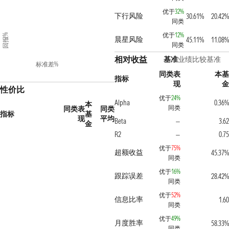
优于
32%
下行风险
30.61%
20.42%
同类
优于
12%
回报%
晨星风险
45.11%
11.08%
同类
相对收益
基准
业绩比较基准
标准差%
同类表
本基
指标
现
金
性价比
优于
24%
Alpha
0.36%
本
同类
同类表
同类
指标
基
现
平均
Beta
3.62
—
金
R2
0.75
—
优于
75%
超额收益
45.37%
同类
优于
16%
跟踪误差
28.42%
同类
优于
52%
信息比率
1.60
同类
优于
49%
月度胜率
58.33%
同类