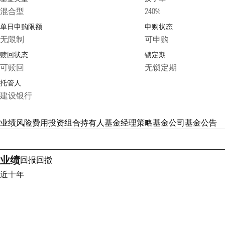
混合型
240%
单日申购限额
申购状态
无限制
可申购
赎回状态
锁定期
可赎回
无锁定期
托管人
建设银行
业绩
风险
费用
投资组合
持有人
基金经理
策略
基金公司
基金公告
业绩
回报
回撤
近十年