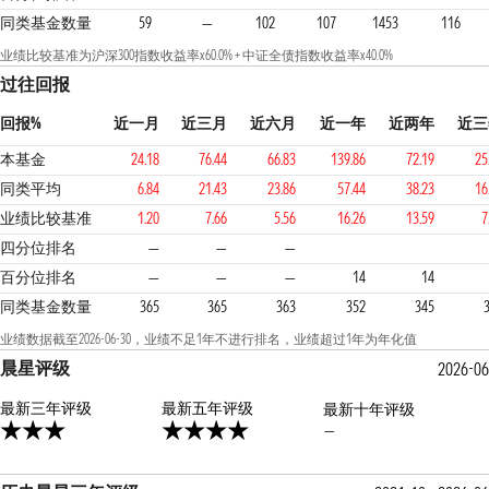
同类基金数量
59
—
102
107
1453
116
业绩比较基准为沪深300指数收益率x60.0% + 中证全债指数收益率x40.0%
过往回报
回报%
近一月
近三月
近六月
近一年
近两年
近三
本基金
24.18
76.44
66.83
139.86
72.19
25
同类平均
6.84
21.43
23.86
57.44
38.23
16
业绩比较基准
1.20
7.66
5.56
16.26
13.59
7
1
1
1
四分位排名
—
—
—
百分位排名
—
—
—
14
14
同类基金数量
365
365
363
352
345
业绩数据截至2026-06-30，业绩不足1年不进行排名，业绩超过1年为年化值
晨星评级
2026-06
最新三年评级
4星
最新五年评级
最新十年评级
—