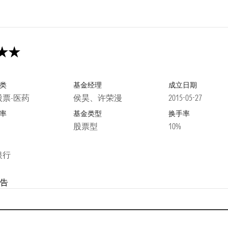
类
基金经理
成立日期
股票-医药
侯昊、许荣漫
2015-05-27
率
基金类型
换手率
股票型
10%
银行
告