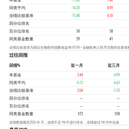
本基金
-13.88
7.46
同类平均
-14.20
8.99
业绩比较基准
-15.48
4.50
3
3
2
四分位排名
百分位排名
50
58
同类基金数量
29
41
业绩比较基准为国证生物医药指数收益率x95.0% + 金融机构人民币活期存款基准利
过往回报
回报%
近一月
近三月
本基金
2.44
-4.99
同类平均
-0.72
-6.63
业绩比较基准
2.04
-5.70
四分位排名
—
—
百分位排名
—
—
同类基金数量
372
358
业绩数据截至2026-06-30，业绩不足1年不进行排名，业绩超过1年为年化值