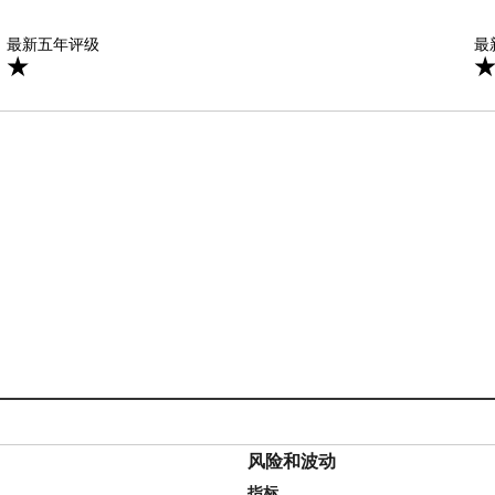
星
最新五年评级
1星
最
风险和波动
指标