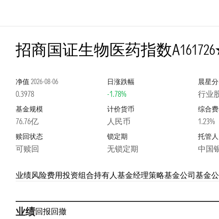
2星
招商国证生物医药指数A
161726
净值
2026-08-06
日涨跌幅
晨星分
0.3978
-1.78%
行业
基金规模
计价货币
综合费
76.76亿
人民币
1.23%
赎回状态
锁定期
托管人
可赎回
无锁定期
中国
业绩
风险
费用
投资组合
持有人
基金经理
策略
基金公司
基金公
业绩
回报
回撤