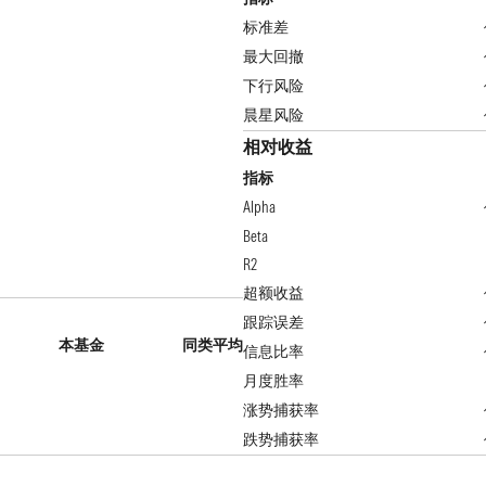
标准差
最大回撤
下行风险
晨星风险
相对收益
指标
Alpha
Beta
R2
超额收益
跟踪误差
本基金
同类平均
信息比率
月度胜率
涨势捕获率
跌势捕获率