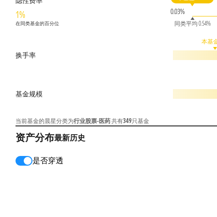
隐性费率
0.03%
1%
同类平均 0.54%
在同类基金的百分位
本基金 
换手率
基金规模
当前基金的晨星分类为
行业股票-医药
共有
349
只基金
资产分布
最新
历史
是否穿透