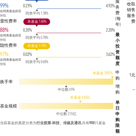
服
收取
99%
0.23%
4.92%
务
销售
在同类基金的百
费
同类平均 1.38%
服务
分位
(每
显性费率
费
本基金 1.40%
年)
88%
0.20%
2.20%
最
在同类基金的百
同类平均 0.78%
分位
小
隐性费率
本基金 1.76%
投
资
97%
0.02%
3.62%
额
在同类基金的百
同类平均 0.60%
度
分位
申
本基金 1095%
1元
购
换手率
增
—
中位数 61%
购
本基金 4.40亿
单
基金规模
日
申
中位数 2.55亿
购
当前基金的晨星分类为
行业股票-科技、传媒及通讯
共有
900
只基金
限
额