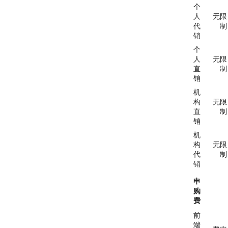
个
人
无限
代
制
销
个
人
无限
直
制
销
机
构
无限
直
制
销
机
构
无限
代
制
销
申
购
费
前
端