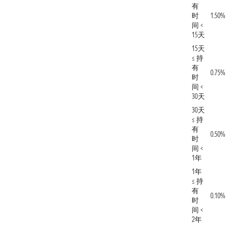
有
时
1.50%
间 <
15天
15天
≤ 持
有
0.75%
时
间 <
30天
30天
≤ 持
有
0.50%
时
间 <
1年
1年
≤ 持
有
0.10%
时
间 <
2年