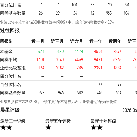
百分位排名
1
1
100
35
20
90
同类基金数量
26
29
36
42
955
406
业绩比较基准为沪深300指数收益率x90.0% + 中证综合债指数收益率x10.0%
过往回报
回报%
近一月
近三月
近六月
近一年
近两年
近三
本基金
-6.44
-14.40
-14.74
46.54
28.77
13
同类平均
17.01
50.40
44.69
94.71
63.65
27
业绩比较基准
1.64
10.82
7.05
23.91
18.34
8
4
4
3
四分位排名
—
—
—
百分位排名
—
—
—
77
79
同类基金数量
973
946
902
746
514
3
业绩数据截至2026-06-30，业绩不足1年不进行排名，业绩超过1年为年化值
晨星评级
2026-06
最新三年评级
1星
最新五年评级
2星
最新十年评级