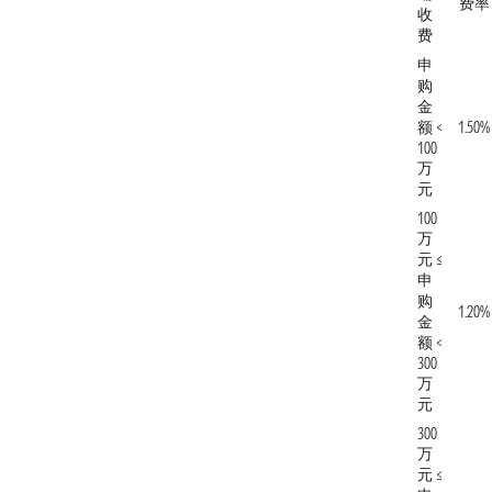
费率
收
费
申
购
金
额 <
1.50%
100
万
元
100
万
元 ≤
申
购
1.20%
金
额 <
300
万
元
300
万
元 ≤