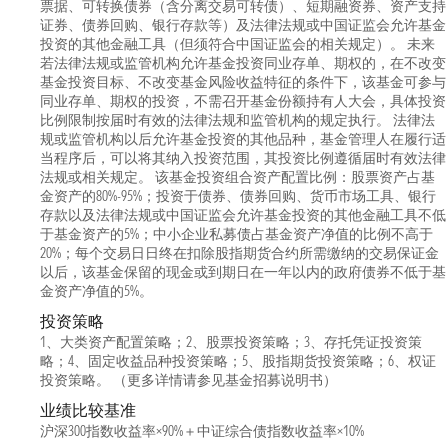
票据、可转换债券（含分离交易可转债）、短期融资券、资产支持
证券、债券回购、银行存款等）及法律法规或中国证监会允许基金
投资的其他金融工具（但须符合中国证监会的相关规定）。 未来
若法律法规或监管机构允许基金投资同业存单、期权的，在不改变
基金投资目标、不改变基金风险收益特征的条件下，该基金可参与
同业存单、期权的投资，不需召开基金份额持有人大会，具体投资
比例限制按届时有效的法律法规和监管机构的规定执行。 法律法
规或监管机构以后允许基金投资的其他品种，基金管理人在履行适
当程序后，可以将其纳入投资范围，其投资比例遵循届时有效法律
法规或相关规定。 该基金投资组合资产配置比例：股票资产占基
金资产的80%-95%；投资于债券、债券回购、货币市场工具、银行
存款以及法律法规或中国证监会允许基金投资的其他金融工具不低
于基金资产的5%；中小企业私募债占基金资产净值的比例不高于
20%；每个交易日日终在扣除股指期货合约所需缴纳的交易保证金
以后，该基金保留的现金或到期日在一年以内的政府债券不低于基
金资产净值的5%。
投资策略
1、大类资产配置策略；2、股票投资策略；3、存托凭证投资策
略；4、固定收益品种投资策略；5、股指期货投资策略；6、权证
投资策略。 （更多详情请参见基金招募说明书）
业绩比较基准
沪深300指数收益率×90%＋中证综合债指数收益率×10%