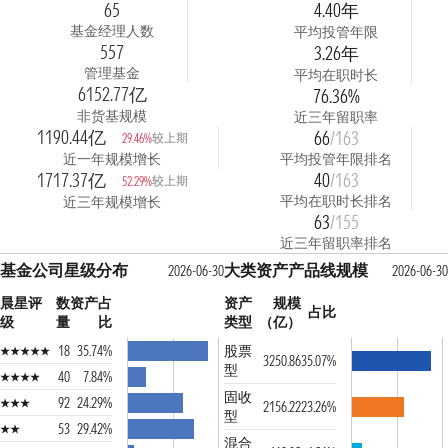
65
4.40年
基金经理人数
平均投管年限
557
3.26年
管理基金
平均在职时长
6152.77亿
76.36%
非货基规模
近三年留职率
1190.44亿
66
/163
较上期
29.46%
近一年规模增长
平均投管年限排名
1717.37亿
40
/163
较上期
52.29%
平均在职时长排名
近三年规模增长
63
/155
近三年留职率排名
基金公司星级分布
大类资产产品线规模
2026-06-30
2026-06-30
晨星评
数
资产占
资产
规模
占比
级
量
比
类型
（亿）
18
35.74%
股票
3250.86
35.07%
型
40
7.84%
固收
92
24.29%
2156.22
23.26%
型
53
29.42%
混合