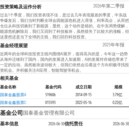
2026年第二季报
投资策略及运作分析
过去1个季度，我们投资表现不佳，是过去几年表现最差的季度，中东战
争爆发后，我们当时判断全球会因能源危机进入滞涨，利率高企，从而把
仓位从科技切换到了新能源，显然，这个动作是错的。在中东局势缓解，
能源危机解除后，我们又回到了科技板块，虽然错失了比较大的涨幅，但
这显然还是当下全球的主线，我们回归科技投资。
2025年年报
基金经理展望
近两年的全球科技投资主线均围绕AI展开，值得高兴的是，今年这一趋势
从海外迁移到了国内，国内的发展进入加速期，AI的发展对存储也带来了
一定的拉动。虽然板块波动较大，但我们依然会沿着这个方向积极寻找投
资机会。并积极关注AI应用，智能驾驶等机会。
相关基金
基金名称
基金代码
成立日期
规模
国泰金鑫股票A
519606
2014-09-15
3.79亿
国泰金鑫股票C
015593
2022-05-16
0.22亿
基金公司
国泰基金管理有限公司
基本信息
信托责任
2026-06-30
2026-06-30