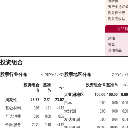
可转债
资产支持证
海外投资级
海外高收益
商品
原油
黄金
其他商品
投资组合
股票行业分布
股票地区分布
2025-12-31
2025-12-31
投资组合
基准
投资组合 %
基准 %
+/-
+/-
%
%
大亚洲地区
100.00
100.00
0.00
周期性
25.33
2.31
23.02
日本
0.00
0.00
0.00
基础材料
0.05
1.21
-1.15
大洋洲
0.00
0.00
0.00
可选消费
0.06
0.00
0.06
发达亚洲
0.00
0.04
-0.04
金融服务
25.22
1.10
24.12
新兴亚洲
100.00
99.95
0.04