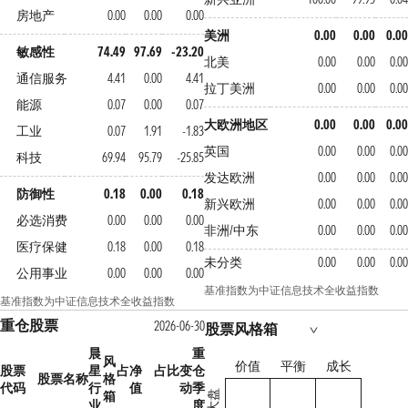
房地产
0.00
0.00
0.00
美洲
0.00
0.00
0.00
敏感性
74.49
97.69
-23.20
北美
0.00
0.00
0.00
通信服务
4.41
0.00
4.41
拉丁美洲
0.00
0.00
0.00
能源
0.07
0.00
0.07
大欧洲地区
0.00
0.00
0.00
工业
0.07
1.91
-1.83
英国
0.00
0.00
0.00
科技
69.94
95.79
-25.85
发达欧洲
0.00
0.00
0.00
防御性
0.18
0.00
0.18
新兴欧洲
0.00
0.00
0.00
必选消费
0.00
0.00
0.00
非洲/中东
0.00
0.00
0.00
医疗保健
0.18
0.00
0.18
未分类
0.00
0.00
0.00
公用事业
0.00
0.00
0.00
基准指数为中证信息技术全收益指数
基准指数为中证信息技术全收益指数
重仓股票
2026-06-30
股票风格箱
晨
重
风
价值
平衡
成长
股票
星
占净
占比变
仓
股票名称
格
代码
行
值
动
季
箱
大盘
业
度