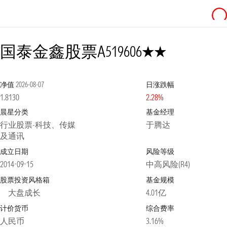
2星
国泰金鑫股票A
519606
净值
2026-08-07
日涨跌幅
1.8130
2.28%
晨星分类
基金经理
行业股票-科技、传媒
于腾达
及通讯
成立日期
风险等级
2014-09-15
中高风险(R4)
股票投资风格箱
基金规模
大盘成长
4.01亿
计价货币
综合费率
人民币
3.16%