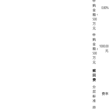
申
购
0.80%
金
额 <
500
万
元
申
购
金
1000.00
额 ≥
元
500
万
元
赎
回
费
分
层
费率
标
准
持