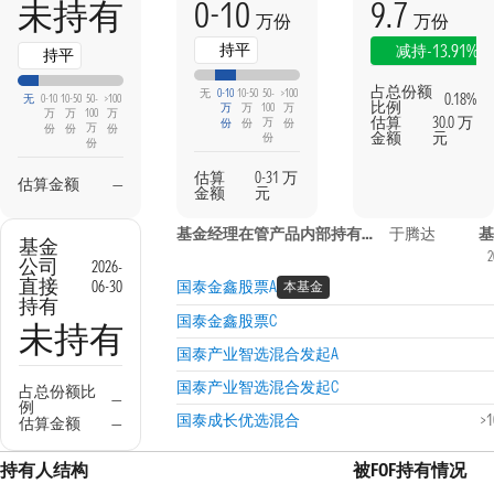
0-10
9.7
未持有
万份
万份
持平
-13.91%
减持
持平
占总份额
无
0-10
10-50
50-
>100
0.18%
无
0-10
10-50
50-
>100
比例
万
万
100
万
万
万
100
万
估算
30.0 万
万
份
份
份
万
份
份
份
金额
元
份
份
估算
0-31 万
估算金额
—
金额
元
基金经理在管产品内部持有信息
于腾达
基
基金
2
公司
2026-
直接
06-30
国泰金鑫股票A
本基金
持有
国泰金鑫股票C
未持有
国泰产业智选混合发起A
国泰产业智选混合发起C
占总份额比
—
例
国泰成长优选混合
>
估算金额
—
持有人结构
被FOF持有情况