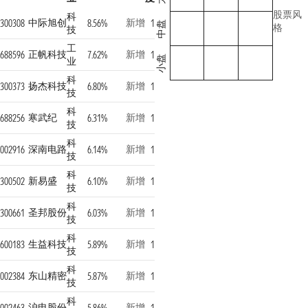
股票风
科
中际旭创
新增
300308
8.56%
1
中盘
格
技
工
正帆科技
新增
688596
7.62%
1
小盘
业
科
扬杰科技
新增
300373
6.80%
1
技
科
寒武纪
新增
688256
6.31%
1
技
科
深南电路
新增
002916
6.14%
1
技
科
新易盛
新增
300502
6.10%
1
技
科
圣邦股份
新增
300661
6.03%
1
技
科
生益科技
新增
600183
5.89%
1
技
科
东山精密
新增
002384
5.87%
1
技
科
沪电股份
新增