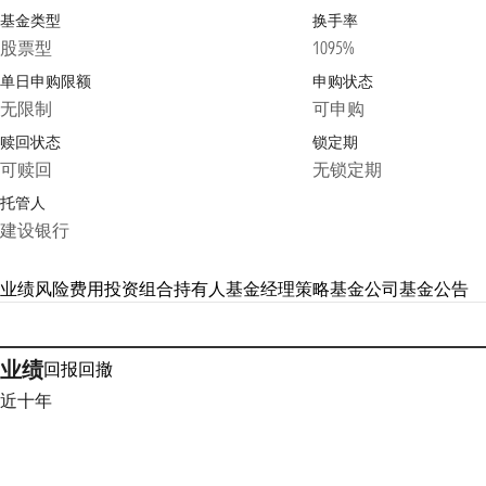
基金类型
换手率
股票型
1095%
单日申购限额
申购状态
无限制
可申购
赎回状态
锁定期
可赎回
无锁定期
托管人
建设银行
业绩
风险
费用
投资组合
持有人
基金经理
策略
基金公司
基金公告
业绩
回报
回撤
近十年