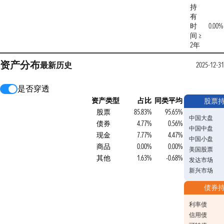
持
有
时
0.00%
间 ≥
2年
资产分布
最新
历史
2025-12-31
是否穿透
资产类型
占比
同类平均
股票
股票
85.83%
95.65%
中国大盘
债券
4.77%
0.56%
中国中盘
现金
7.77%
4.47%
中国小盘
商品
0.00%
0.00%
美国股票
其他
1.63%
-0.68%
发达市场
新兴市场
债券
利率债
信用债