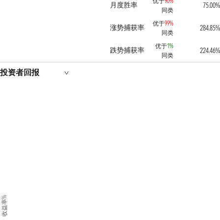
优于
90%
月度胜率
75.00%
同类
优于
99%
涨势捕获率
284.85%
同类
优于
1%
跌势捕获率
224.46%
同类
投资者回报
收益率%