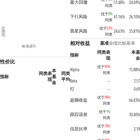
最大回撤
-51.48%
-24.69%
同类
优于
0%
下行风险
41.16%
26.10%
同类
优于
67%
回报%
晨星风险
24.63%
25.81%
同类
相对收益
基准
业绩比较基准
标准差%
同类表
本基
指标
现
金
性价比
优于
95%
Alpha
15.88%
本
同类
同类表
同类
指标
基
现
平均
Beta
2.57
—
金
R2
0.69
—
优于
96%
超额收益
66.43%
同类
优于
1%
跟踪误差
30.40%
同类
优于
78%
信息比率
2.19
同类