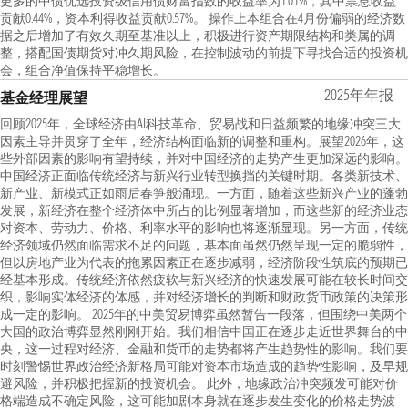
更多的中债优选投资级信用债财富指数的收益率为1.01%，其中票息收益
贡献0.44%，资本利得收益贡献0.57%。 操作上本组合在4月份偏弱的经济数
据之后增加了有效久期至基准以上，积极进行资产期限结构和类属的调
整，搭配国债期货对冲久期风险，在控制波动的前提下寻找合适的投资机
会，组合净值保持平稳增长。
2025年年报
基金经理展望
回顾2025年，全球经济由AI科技革命、贸易战和日益频繁的地缘冲突三大
因素主导并贯穿了全年，经济结构面临新的调整和重构。展望2026年，这
些外部因素的影响有望持续，并对中国经济的走势产生更加深远的影响。
中国经济正面临传统经济与新兴行业转型换挡的关键时期。各类新技术、
新产业、新模式正如雨后春笋般涌现。一方面，随着这些新兴产业的蓬勃
发展，新经济在整个经济体中所占的比例显著增加，而这些新的经济业态
对资本、劳动力、价格、利率水平的影响也将逐渐显现。另一方面，传统
经济领域仍然面临需求不足的问题，基本面虽然仍然呈现一定的脆弱性，
但以房地产业为代表的拖累因素正在逐步减弱，经济阶段性筑底的预期已
经基本形成。传统经济依然疲软与新兴经济的快速发展可能在较长时间交
织，影响实体经济的体感，并对经济增长的判断和财政货币政策的决策形
成一定的影响。 2025年的中美贸易博弈虽然暂告一段落，但围绕中美两个
大国的政治博弈显然刚刚开始。我们相信中国正在逐步走近世界舞台的中
央，这一过程对经济、金融和货币的走势都将产生趋势性的影响。我们要
时刻警惕世界政治经济新格局可能对资本市场造成的趋势性影响，及早规
避风险，并积极把握新的投资机会。 此外，地缘政治冲突频发可能对价
格端造成不确定风险，这可能加剧本身就在逐步发生变化的价格走势波