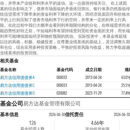
动，并带来产业链和利率水平的波动。这一点值得持续关注。 在上述因
素的综合影响之下，债券市场面临的矛盾依旧突出。银行体系仍然面临传
统信贷需求下降带来的资金利率下降的大环境，而经济筑底回升和价格水
平的上行则压制了债券市场利率下行的空间，并带来一定的利率上行风
险。在此过程中我们大概率会看到利率期限结构的分化，在终端需求尚未
能趋势性好转之前，中短端利率有望持续受到宽松资金面的支持，而长端
利率可能继续面临经济和物价预期的扰动。 实际投资中，本基金将延续
以往的风格，积极、稳健投资，在尊重业绩基准的基础上，灵活调整久期
和仓位，综合应用多种投资策略，平衡好投资风险与收益，努力争取超越
业绩基准的投资回报。
相关基金
基金名称
基金代码
成立日期
规
易方达信用债债券A
000032
2013-04-24
63.0
易方达信用债债券C
000033
2013-04-24
25.5
易方达信用债债券D
020082
2023-11-29
77.4
基金公司
易方达基金管理有限公司
基本信息
信托责任
2026-06-30
2026-06-30
126
4.66年
基金经理人数
平均投管年限