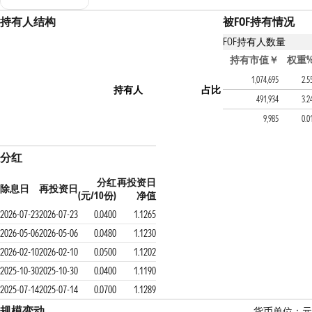
持有人结构
被FOF持有情况
FOF持有人数量
持有该基金的FOF产
持有市值￥
权重
财通资管康泽稳健养老目
1,074,695
2.5
持有人
占比
兴业安康稳健养老目标一
491,934
3.2
兴业养老目标日期2035
9,985
0.0
分红
分红
再投资日
除息日
再投资日
(元/10份)
净值
2026-07-23
2026-07-23
0.0400
1.1265
2026-05-06
2026-05-06
0.0480
1.1230
2026-02-10
2026-02-10
0.0500
1.1202
2025-10-30
2025-10-30
0.0400
1.1190
2025-07-14
2025-07-14
0.0700
1.1289
规模变动
货币单位：元