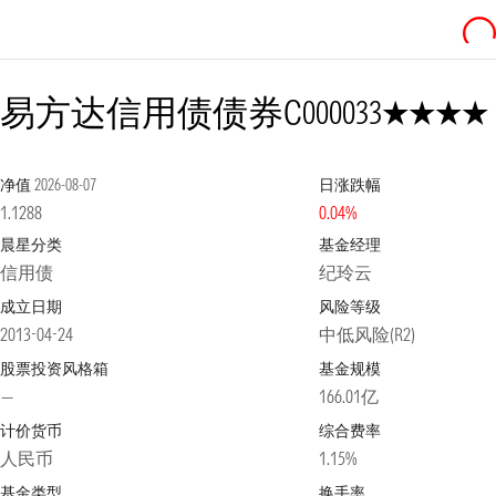
4星
易方达信用债债券C
000033
净值
2026-08-07
日涨跌幅
1.1288
0.04%
晨星分类
基金经理
信用债
纪玲云
成立日期
风险等级
2013-04-24
中低风险(R2)
股票投资风格箱
基金规模
—
166.01亿
计价货币
综合费率
人民币
1.15%
基金类型
换手率