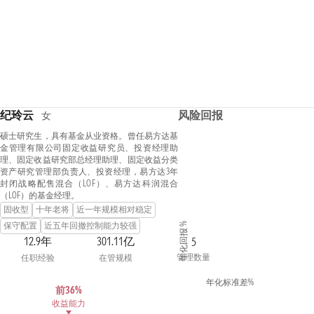
纪玲云
风险回报
女
硕士研究生，具有基金从业资格。曾任易方达基
金管理有限公司固定收益研究员、投资经理助
理、固定收益研究部总经理助理、固定收益分类
资产研究管理部负责人、投资经理，易方达3年
封闭战略配售混合（LOF）、易方达科润混合
（LOF）的基金经理。
固收型
十年老将
近一年规模相对稳定
保守配置
近五年回撤控制能力较强
年化回报 %
12.9年
301.11亿
5
管理数量
任职经验
在管规模
年化标准差%
前36%
收益能力