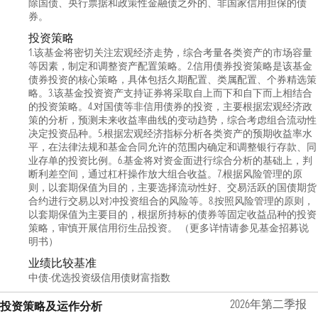
除国债、央行票据和政策性金融债之外的、非国家信用担保的债
券。
投资策略
1.该基金将密切关注宏观经济走势，综合考量各类资产的市场容量
等因素，制定和调整资产配置策略。2.信用债券投资策略是该基金
债券投资的核心策略，具体包括久期配置、类属配置、个券精选策
略。3.该基金投资资产支持证券将采取自上而下和自下而上相结合
的投资策略。4.对国债等非信用债券的投资，主要根据宏观经济政
策的分析，预测未来收益率曲线的变动趋势，综合考虑组合流动性
决定投资品种。5.根据宏观经济指标分析各类资产的预期收益率水
平，在法律法规和基金合同允许的范围内确定和调整银行存款、同
业存单的投资比例。6.基金将对资金面进行综合分析的基础上，判
断利差空间，通过杠杆操作放大组合收益。7.根据风险管理的原
则，以套期保值为目的，主要选择流动性好、交易活跃的国债期货
合约进行交易,以对冲投资组合的风险等。8.按照风险管理的原则，
以套期保值为主要目的，根据所持标的债券等固定收益品种的投资
策略，审慎开展信用衍生品投资。 （更多详情请参见基金招募说
明书）
业绩比较基准
中债-优选投资级信用债财富指数
2026年第二季报
投资策略及运作分析