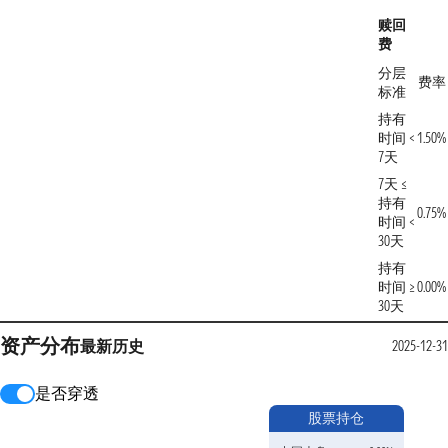
赎回
费
分层
费率
标准
持有
时间 <
1.50%
7天
7天 ≤
持有
0.75%
时间 <
30天
持有
时间 ≥
0.00%
30天
资产分布
最新
历史
2025-12-31
是否穿透
股票持仓