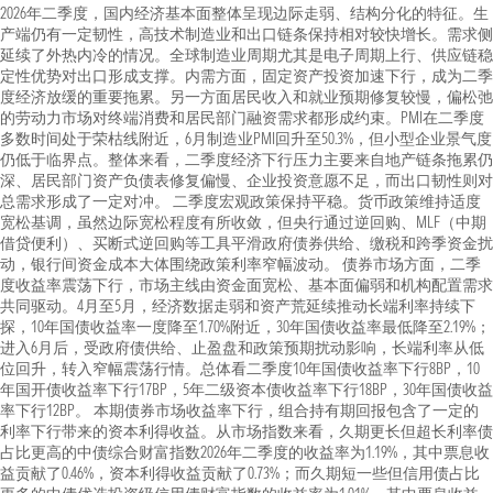
2026年二季度，国内经济基本面整体呈现边际走弱、结构分化的特征。生
产端仍有一定韧性，高技术制造业和出口链条保持相对较快增长。需求侧
延续了外热内冷的情况。全球制造业周期尤其是电子周期上行、供应链稳
定性优势对出口形成支撑。内需方面，固定资产投资加速下行，成为二季
度经济放缓的重要拖累。另一方面居民收入和就业预期修复较慢，偏松弛
的劳动力市场对终端消费和居民部门融资需求都形成约束。PMI在二季度
多数时间处于荣枯线附近，6月制造业PMI回升至50.3%，但小型企业景气度
仍低于临界点。整体来看，二季度经济下行压力主要来自地产链条拖累仍
深、居民部门资产负债表修复偏慢、企业投资意愿不足，而出口韧性则对
总需求形成了一定对冲。 二季度宏观政策保持平稳。货币政策维持适度
宽松基调，虽然边际宽松程度有所收敛，但央行通过逆回购、MLF（中期
借贷便利）、买断式逆回购等工具平滑政府债券供给、缴税和跨季资金扰
动，银行间资金成本大体围绕政策利率窄幅波动。 债券市场方面，二季
度收益率震荡下行，市场主线由资金面宽松、基本面偏弱和机构配置需求
共同驱动。4月至5月，经济数据走弱和资产荒延续推动长端利率持续下
探，10年国债收益率一度降至1.70%附近，30年国债收益率最低降至2.19%；
进入6月后，受政府债供给、止盈盘和政策预期扰动影响，长端利率从低
位回升，转入窄幅震荡行情。总体看二季度10年国债收益率下行8BP，10
年国开债收益率下行17BP，5年二级资本债收益率下行18BP，30年国债收益
率下行12BP。 本期债券市场收益率下行，组合持有期回报包含了一定的
利率下行带来的资本利得收益。从市场指数来看，久期更长但超长利率债
占比更高的中债综合财富指数2026年二季度的收益率为1.19%，其中票息收
益贡献了0.46%，资本利得收益贡献了0.73%；而久期短一些但信用债占比