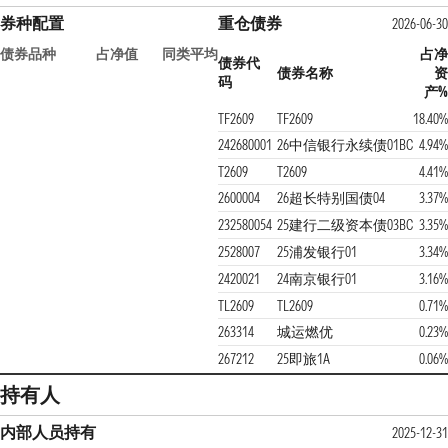
券种配置
重仓债券
2026-06-30
债券品种
占净值
同类平均
占净
债券代
债券名称
资
码
产%
TF2609
TF2609
18.40%
242680001
26中信银行永续债01BC
4.94%
T2609
T2609
4.41%
2600004
26超长特别国债04
3.37%
232580054
25建行二级资本债03BC
3.35%
2528007
25浦发银行01
3.34%
2420021
24南京银行01
3.16%
TL2609
TL2609
0.71%
263314
城运燃优
0.23%
267212
25即旅1A
0.06%
持有人
内部人员持有
2025-12-31