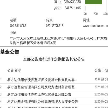
货币
7589.92
31.13%
其它
341.35
1.40%
0%
20%
40%
电话
传真
网址
400-881-8088
020-38798812
www.efunds.com.cn
地址
广州市天河区珠江新城珠江东路30号广州银行大厦40-43楼；广东省
珠海市横琴新区荣粤道188号6层
基金公告
全部公告
发行运作
定期报告
其它公告
公告名称
公告日期
1
易方达信用债债券型证券投资基金恢复机构客户大额申购及大额转换转入业务的公告
2026-07-23
2
易方达基金管理有限公司及易方达财富管理基金销售（广州）有限公司关于零售直销业务迁移安排的联合提示性公告
2026-07-23
3
易方达信用债债券型证券投资基金分红公告
2026-07-22
4
易方达基金管理有限公司高级管理人员变更公告
2026-07-22