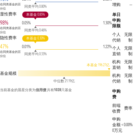
增购
—
在同类基金的百
同类平均 0.80%
分位
显性费率
单日
本基金 0.85%
申购
98%
0.05%
1.30%
限额
在同类基金的百
同类平均 0.46%
分位
个人
无限
隐性费率
本基金 0.30%
代销
制
47%
0.01%
1.22%
个人
无限
在同类基金的百
直销
制
同类平均 0.33%
分位
机构
无限
本基金 196.27亿
直销
制
基金规模
机构
无限
代销
制
中位数 21.19亿
当前基金的晨星分类为
信用债
共有
1028
只基金
申购
费
前端
费率
收费
申购
金额 <
0.00%
0万元