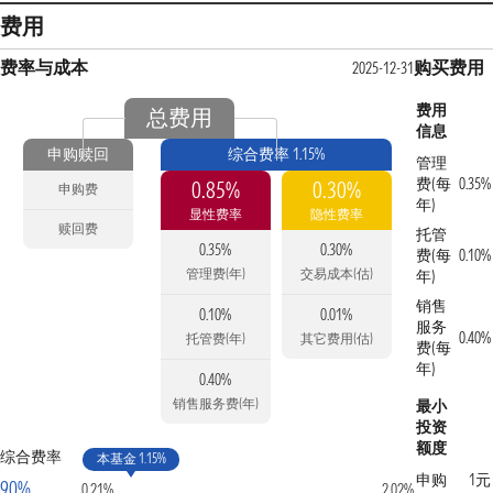
费用
费率与成本
购买费用
2025-12-31
费用
总费用
信息
申购赎回
综合费率 1.15%
管理
费(每
0.35%
0.85%
0.30%
申购费
年)
显性费率
隐性费率
赎回费
托管
0.35%
0.30%
费(每
0.10%
管理费(年)
交易成本(估)
年)
销售
0.10%
0.01%
服务
0.40%
托管费(年)
其它费用(估)
费(每
年)
0.40%
销售服务费(年)
最小
投资
额度
综合费率
本基金 1.15%
申购
1元
90%
0.21%
2.02%