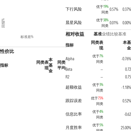
优于
19%
下行风险
0.57%
0.37%
同类
优于
38%
回报%
晨星风险
0.01%
0.00%
同类
相对收益
基准
业绩比较基准
标准差%
同类表
本基
指标
现
金
性价比
优于
7%
Alpha
-0.76%
本
同类
同类表
同类
指标
基
现
平均
Beta
0.72
—
金
R2
0.75
—
优于
3%
超额收益
-1.18%
同类
优于
75%
跟踪误差
0.52%
同类
优于
4%
信息比率
-0.62
同类
优于
5%
月度胜率
25.00%
同类