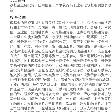
投资目标
该基金主要投资于信用债券，力争获得高于业绩比较基准的投资收
益。
投资范围
该基金的投资范围为具有良好流动性的金融工具，包括国内依法发
行和上市的债券（含国债、央行票据、地方政府债、金融债、次级
债、企业债、短期融资券、超短期融资券、证券公司短期融资券、
非金融企业债务融资工具、政府支持机构债券、中期票据、公司
债、可分离交易可转债的纯债部分等）、资产支持证券、债券回
购、银行存款、同业存单、货币市场工具、国债期货、信用衍生品
及法律法规或中国证监会允许基金投资的其他金融工具。该基金不
直接在二级市场买入股票等资产，也不参与一级市场新股申购和新
股增发。同时该基金不参与可交换债券、可转换债券投资（可分离
交易可转债的纯债部分除外）。如法律法规或监管机构以后允许基
金投资其他品种，基金管理人在履行适当程序后，该基金可以将其
纳入投资范围。该基金各类资产的投资比例为：投资于债券资产的
比例不低于基金资产的80%；信用债券的投资比例不低于非现金基
金资产的80%；每个交易日日终，扣除国债期货合约需缴纳的交易
保证金后，现金或到期日在一年以内的政府债券不低于基金资产净
值的5%，现金不包括结算备付金、存出保证金、应收申购款等。该
基金所指信用债券具体包括企业债、公司债、金融债（不含政策性
金融债）、短期融资券、中期票据、次级债、超短期融资券、证券
公司短期融资券、非金融企业债务融资工具、政府支持机构债券等