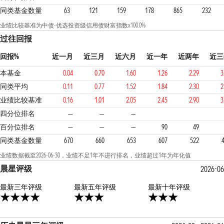
同类基金数量
63
121
159
178
865
232
业绩比较基准为中债-优选投资级信用债财富指数x100.0%
过往回报
回报%
近一月
近三月
近六月
近一年
近两年
近三
本基金
0.04
0.70
1.60
1.26
2.29
3
同类平均
0.11
0.77
1.52
1.84
2.30
2
业绩比较基准
0.16
1.01
2.05
2.45
2.90
3
4
2
2
四分位排名
—
—
—
百分位排名
—
—
—
90
49
同类基金数量
670
660
653
607
522
业绩数据截至2026-06-30，业绩不足1年不进行排名，业绩超过1年为年化值
晨星评级
2026-06
最新三年评级
3星
最新五年评级
3星
最新十年评级