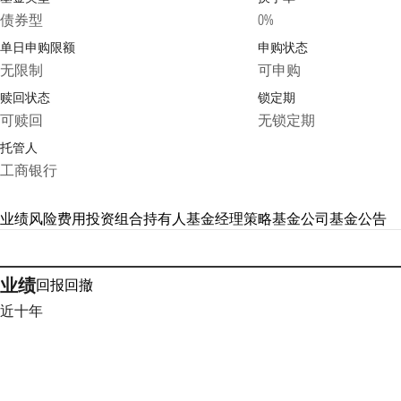
债券型
0%
单日申购限额
申购状态
无限制
可申购
赎回状态
锁定期
可赎回
无锁定期
托管人
工商银行
业绩
风险
费用
投资组合
持有人
基金经理
策略
基金公司
基金公告
业绩
回报
回撤
近十年