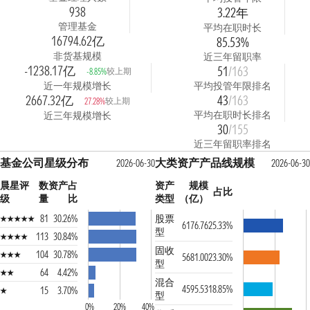
938
3.22年
管理基金
平均在职时长
16794.62亿
85.53%
非货基规模
近三年留职率
-1238.17亿
51
/163
较上期
-8.85%
近一年规模增长
平均投管年限排名
2667.32亿
43
/163
较上期
27.28%
平均在职时长排名
近三年规模增长
30
/155
近三年留职率排名
基金公司星级分布
大类资产产品线规模
2026-06-30
2026-06-30
晨星评
数
资产占
资产
规模
占比
级
量
比
类型
（亿）
81
30.26%
股票
6176.76
25.33%
型
113
30.84%
固收
104
30.78%
5681.00
23.30%
型
64
4.42%
混合
4595.53
18.85%
15
3.70%
型
0%
20%
40%