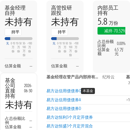
基金经理
高管投研
内部员工
自持
跟投
持有
5.8
未持有
未持有
万份
-70.52%
减持
持平
持平
占总份额
0.00%
无
0-10
10-50
50-
>100
无
0-10
10-50
50-
>100
比例
万
万
100
万
万
万
100
万
估算金
6.5 万
万
万
份
份
份
份
份
份
额
元
份
份
估算金额
—
估算金额
—
基金经理在管产品内部持有信息
纪玲云
基
基金
2
公司
2026-
直接
06-30
易方达信用债债券C
本基金
持有
易方达信用债债券A
>
未持有
易方达信用债债券D
易方达恒利3个月定开债券
占总份额比
—
例
易方达恒盛3个月定开混合
估算金额
—