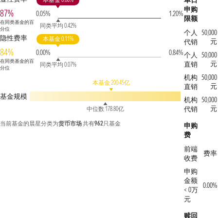
单日
申购
87%
0.05%
1.20%
限额
在同类基金的百
同类平均 0.42%
分位
个人
50,000
隐性费率
本基金 0.11%
元
代销
84%
0.00%
0.84%
个人
50,000
在同类基金的百
元
直销
同类平均 0.07%
分位
机构
50,000
本基金 200.45亿
元
直销
基金规模
机构
50,000
元
代销
中位数 178.80亿
当前基金的晨星分类为
货币市场
共有
962
只基金
申购
费
前端
费率
收费
申购
金额
0.00%
< 0万
元
赎回