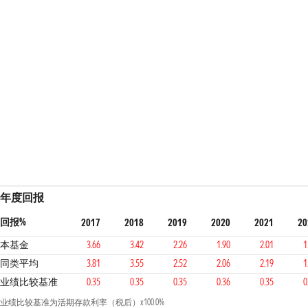
年度回报
回报%
2017
2018
2019
2020
2021
20
本基金
3.66
3.42
2.26
1.90
2.01
1
同类平均
3.81
3.55
2.52
2.06
2.19
1
业绩比较基准
0.35
0.35
0.35
0.36
0.35
0
业绩比较基准为活期存款利率（税后）x100.0%