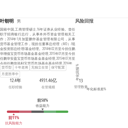
叶朝明
风险回报
男
国籍中国,工商管理硕士,16年证券从业经验。曾任
职于招商银行总行，从事本外币资金管理相关工
作；2014年1月加盟鹏华基金管理有限公司，从事
货币基金管理工作，现担任董事总经理（MD）/现
金投资部总经理/基金经理。2014年02月至今担任鹏
华增值宝货币市场基金基金经理, 2015年01月至今担
任鹏华安盈宝货币市场基金基金经理, 2015年07月至
今担任鹏华添利宝货币市场基金基金经理, 2016年01
年化回报 %
货币型
十年老将
无独立在管
保守配置
月至今担任鹏华添利交易型货币市场基金基金经
理, 2017年05月至2021年08月担任鹏华聚财通货币市
月度胜率中
场基金基金经理, 2017年06月至2021年08月担任鹏华
12.4年
4931.46亿
13
盈余宝货币市场基金基金经理, 2017年06月至今担任
管理数量
任职经验
在管规模
鹏华金元宝货币市场基金基金经理, 2018年08月至
年化标准差%
2021年08月担任鹏华弘泰灵活配置混合型证券投资
基金基金经理, 2018年09月至2021年08月担任鹏华货
前58%
币市场证券投资基金基金经理, 2018年09月至2021年
收益能力
08月担任鹏华兴鑫宝货币市场基金基金经理, 2018年
11月至2021年08月担任鹏华弘泽灵活配置混合型证
券投资基金基金经理, 2018年12月至2021年10月担任
前11%
鹏华弘康灵活配置混合型证券投资基金基金经理,
抗风险能力
2019年08月至今担任鹏华浮动净值型发起式货币市