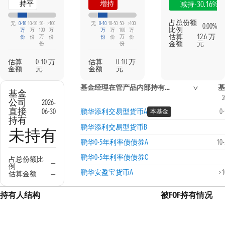
持平
增持
-30.16%
减持
占总份额
无
0-10
10-50
50-
>100
无
0-10
10-50
50-
>100
0.00%
比例
万
万
100
万
万
万
100
万
估算
12.6 万
万
万
份
份
份
份
份
份
金额
元
份
份
估算
0-10 万
估算
0-10 万
金额
元
金额
元
基金经理在管产品内部持有信息
基
基金
2
公司
2026-
直接
06-30
鹏华添利交易型货币A
0
本基金
持有
鹏华添利交易型货币B
未持有
鹏华0-5年利率债债券A
10
鹏华0-5年利率债债券C
占总份额比
—
例
鹏华安盈宝货币A
>
估算金额
—
持有人结构
被FOF持有情况