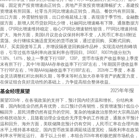
端，固定资产投资增速由正转负，房地产开发投资增速降幅扩大，基建投
资增速有所回落。社零当月同比增速由正转负，商品、餐饮均有所回落。
出口方面，外需韧性较强，出口价格延续上涨，表现强于季节性。金融数
据方面，新增人民币贷款同比少增，社融同比增速略有下降。通胀数据方
面，CPI同比增速维持稳定，核心CPI同比增速韧性较强，PPI同比增速持续
扩大。海外方面，美国6月议息会议保持利率不变，人民币汇率在6.8附近
震荡。央行继续实施适度宽松的货币政策，通过逆回购、买断式回购、
MLF、买卖国债等工具，并增设隔夜逆回购操作品种，实现流动性削峰填
谷，引导过低市场利率向政策利率合理回归。DR007、R007均值分别为
1.38%、1.41%，较上一季度下行10BP、12BP。货币市场资产收益率较上季度
末有所下行，其中1年期AAA存单收益率下行5BP左右，1年期国开债收益率
下行9BP左右，1年期AAA短融收益率下行8BP左右。 2026年二季度，本基
金灵活调整杠杆比例和久期，等季末等时点加大存单等资产的配置力度，
在保证组合良好流动性的基础上，力争提高组合整体收益。
2025年年报
基金经理展望
展望2026年，在各项政策的支持下，预计国内经济温和增长。分结构来
看，国内制造业仍然具有优势，出口预计仍有韧性，投资增速预计低位小
幅回升，居民消费仍然有提升的空间。复杂的地缘政治形势对大宗商品的
价格扰动加大，且随着治理企业低价无序竞争的工作推进，通胀水平预计
温和回升。海外方面，美联储降息预计仍有空间，人民币汇率在合理均衡
水平上维持基本稳定。国内货币政策基调延续适度宽松，隔夜利率在政策
利率水平附近运行。 基于以上分析，本组合2026年将积极把握市场机会，