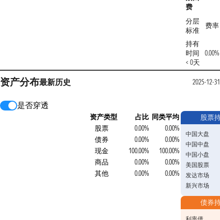
费
分层
费率
标准
持有
时间
0.00%
< 0天
资产分布
最新
历史
2025-12-31
是否穿透
资产类型
占比
同类平均
股票
股票
0.00%
0.00%
中国大盘
债券
0.00%
0.00%
中国中盘
现金
100.00%
100.00%
中国小盘
商品
0.00%
0.00%
美国股票
其他
0.00%
0.00%
发达市场
新兴市场
债券
利率债