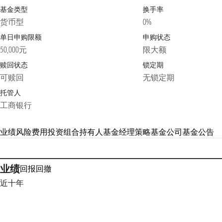
基金类型
换手率
货币型
0%
单日申购限额
申购状态
50,000元
限大额
赎回状态
锁定期
可赎回
无锁定期
托管人
工商银行
业绩
风险
费用
投资组合
持有人
基金经理
策略
基金公司
基金公告
业绩
回报
回撤
近十年