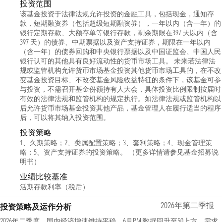
投资范围
该基金投资于法律法规允许投资的金融工具，包括现金，通知存
款，短期融资券（包括超级短期融资券），一年以内（含一年）的
银行定期存款、大额存单等银行存款，剩余期限在397 天以内（含
397 天）的债券、中期票据以及资产支持证券，期限在一年以内
（含一年）的债券回购和中央银行票据以及中国证监会、中国人民
银行认可的其他具有良好流动性的货币市场工具。 未来若法律法
规或监管机构允许货币市场基金投资其他货币市场工具的，在不改
变基金投资目标、不改变基金风险收益特征的条件下，该基金可参
与投资，不需召开基金份额持有人大会，具体投资比例限制按届时
有效的法律法规和监管机构的规定执行。如法律法规或监管机构以
后允许货币市场基金投资其他产品，基金管理人在履行适当的程序
后，可以将其纳入投资范围。
投资策略
1、久期策略；2、类属配置策略；3、套利策略；4、现金管理策
略；5、资产支持证券的投资策略。 （更多详情请参见基金招募说
明书）
业绩比较基准
活期存款利率（税后）
2026年第二季报
投资策略及运作分析
2026年二季度，国内经济增速维持平稳，6月PMI数据回升至50上方。需求