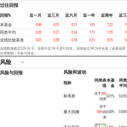
过往回报
回报%
近一月
近三月
近六月
近一年
近两年
近三
本基金
0.08
0.25
0.51
1.05
1.22
1
同类平均
0.09
0.27
0.56
1.15
1.29
1
业绩比较基准
0.03
0.09
0.18
0.35
0.35
0
业绩数据截至2026-06-30，业绩不足1年不进行排名，业绩超过1年为年化值（该基金因
分类限制，不参与排名）
风险
风险和波动
风险与回报
同类表
本基
同类
指标
现
金
平均
优于
98%
标准差
0.01%
0.02%
同类
优于
最大回撤
0.00%
0.00%
100%
同
类
优于
31%