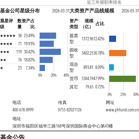
近三年留职率排名
基金公司星级分布
大类资产产品线规模
2026-03-31
2026-03-31
晨星评
数
资产占
资产
规模
占比
级
量
比
类型
（亿）
38
23.49%
股票
1372.96
12.42%
型
71
19.93%
固收
119
30.42%
3402.25
30.78%
型
76
18.82%
混合
893.81
8.09%
23
7.34%
型
0%
20%
40%
货币
5304.59
47.99%
其它
79.65
0.72%
0%
25%
50%
电话
传真
网址
400-678-8999
0755-82021126
www.phfund.com.cn
地址
深圳市福田区福华三路168号深圳国际商会中心第43楼
基金公告