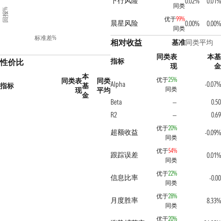
下行风险
0.02%
0.01%
同类
回报%
优于
99%
晨星风险
0.00%
0.00%
同类
标准差%
相对收益
基准
同类平均
同类表
本基
指标
性价比
现
金
本
优于
25%
同类表
同类
Alpha
-0.07%
指标
基
同类
现
平均
金
Beta
0.50
—
R2
0.69
—
优于
20%
超额收益
-0.09%
同类
优于
54%
跟踪误差
0.01%
同类
优于
22%
信息比率
-0.00
同类
优于
28%
月度胜率
8.33%
同类
优于
20%