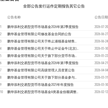
全部公告
发行运作
定期报告
其它公告
公告名称
公告日期
1
鹏华添利交易型货币市场基金2026年第2季度报告
2026-07-20
2
鹏华基金管理有限公司修改基金合同的公告
2026-06-27
3
鹏华基金管理有限公司关于终止浦领基金销售有限公司办理本公司旗下基金销售业务的公告
2026-06-24
4
鹏华基金管理有限公司关于终止中证金牛(北京)基金销售有限公司办理本公司旗下基金销售业务的公告
2026-05-30
5
鹏华基金管理有限公司关于旗下部分货币市场基金场外基金份额在部分销售机构暂停办理申购（含定期定额投资）业务的公告
2026-05-22
6
鹏华添利交易型货币市场基金2026年第1季度报告
2026-04-21
7
鹏华基金管理有限公司高级管理人员变更公告
2026-04-04
8
鹏华基金管理有限公司关于旗下部分基金参与海南有知有行基金销售有限公司申购（含定期定额投资）费率优惠活动的公告
2026-03-31
9
鹏华添利交易型货币市场基金2025年年度报告
2026-03-30
10
鹏华添利交易型货币市场基金A类基金份额调整大额申购、转换转入和定期定额投资业务的公告
2026-02-12