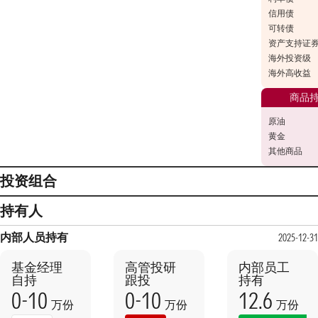
信用债
可转债
资产支持证
海外投资级
海外高收益
商品
原油
黄金
其他商品
投资组合
持有人
内部人员持有
2025-12-31
基金经理
高管投研
内部员工
自持
跟投
持有
0-10
0-10
12.6
万份
万份
万份