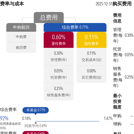
费率与成本
购买费用
2025-12-31
费用
总费用
信息
申购赎回
综合费率 0.71%
管理
费(每
0.30%
0.60%
0.11%
申购费
年)
显性费率
隐性费率
赎回费
托管
0.30%
0.11%
费(每
0.05%
管理费(年)
交易成本(估)
年)
销售
0.05%
0.00%
服务
0.25%
托管费(年)
其它费用(估)
费(每
年)
0.25%
销售服务费(年)
最小
投资
额度
综合费率
本基金 0.71%
申购
—
92%
0.14%
1.47%
增购
—
在同类基金的百
同类平均 0.49%
分位
显性费率
本基金 0.60%