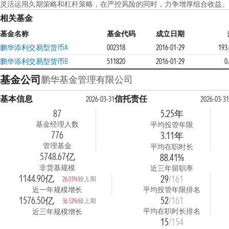
灵活运用久期策略和杠杆策略，在严控风险的同时，力争增厚组合收益。
相关基金
基金名称
基金代码
成立日期
鹏华添利交易型货币A
002318
2016-01-29
193
鹏华添利交易型货币B
511820
2016-01-29
0
基金公司
鹏华基金管理有限公司
基本信息
信托责任
2026-03-31
2026-03-31
87
5.25年
基金经理人数
平均投管年限
776
3.11年
管理基金
平均在职时长
5748.67亿
88.41%
非货基规模
近三年留职率
1144.90亿
29
/161
较上期
26.01%
近一年规模增长
平均投管年限排名
1576.50亿
52
/161
较上期
36.52%
平均在职时长排名
近三年规模增长
15
/154