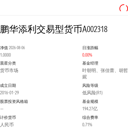
鹏华添利交易型货币A
002318
净值
2026-08-06
日涨跌幅
1.0000
0.00%
晨星分类
基金经理
货币市场
叶朝明、张佳蕾、胡哲
妮
成立日期
风险等级
2016-01-29
低风险(R1)
股票投资风格箱
基金规模
—
194.27亿
计价货币
综合费率
人民币
0.71%