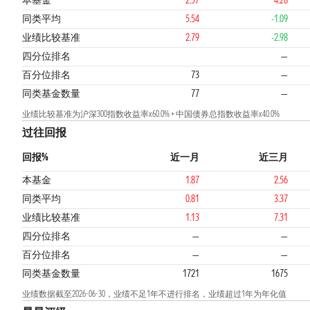
本基金
2.57
4.28
同类平均
5.54
-1.09
业绩比较基准
2.79
-2.98
3
2
四分位排名
—
百分位排名
73
—
同类基金数量
77
—
业绩比较基准为沪深300指数收益率x60.0% + 中国债券总指数收益率x40.0%
过往回报
回报%
近一月
近三月
本基金
1.87
2.56
同类平均
0.81
3.37
业绩比较基准
1.13
7.31
四分位排名
—
—
百分位排名
—
—
同类基金数量
1721
1675
业绩数据截至2026-06-30，业绩不足1年不进行排名，业绩超过1年为年化值