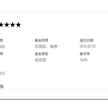
类
基金经理
成立日期
混合
石雨欣、陆奔
2016-02-01
率
基金类型
换手率
混合型
163%
银行
告