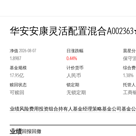
4星
华安安康灵活配置混合A
002363
净值
2026-08-07
日涨跌幅
晨星分
1.8987
0.44%
保守
基金规模
计价货币
综合费
17.95亿
人民币
1.38%
赎回状态
锁定期
托管人
可赎回
无锁定期
工商
业绩
风险
费用
投资组合
持有人
基金经理
策略
基金公司
基金公
业绩
回报
回撤