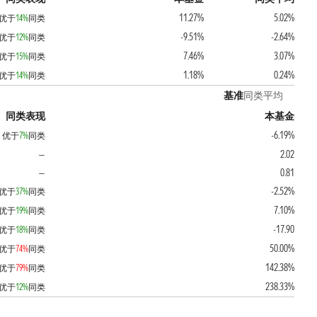
11.27%
5.02%
优于
14%
同类
-9.51%
-2.64%
优于
12%
同类
7.46%
3.07%
优于
15%
同类
1.18%
0.24%
优于
14%
同类
基准
同类平均
同类表现
本基金
-6.19%
优于
7%
同类
2.02
—
0.81
—
-2.52%
优于
37%
同类
7.10%
优于
19%
同类
-17.90
优于
18%
同类
50.00%
优于
74%
同类
142.38%
优于
79%
同类
238.33%
优于
12%
同类