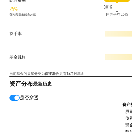
隐性费率
0.01%
25%
同类平均 0.54%
在同类基金的百分位
换手率
基金规模
当前基金的晨星分类为
保守混合
共有
1571
只基金
资产分布
最新
历史
是否穿透
资产
股
债
现
商