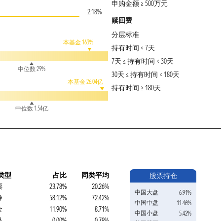
申购金额 ≥ 500万元
2.18%
赎回费
分层标准
本基金 163%
持有时间 < 7天
7天 ≤ 持有时间 < 30天
中位数 29%
30天 ≤ 持有时间 < 180天
本基金 26.04亿
持有时间 ≥ 180天
中位数 1.54亿
类型
占比
同类平均
股票持仓
票
23.78%
20.26%
中国大盘
6.91%
券
58.12%
72.42%
中国中盘
11.46%
金
11.90%
8.71%
中国小盘
5.42%
品
0.00%
0.79%