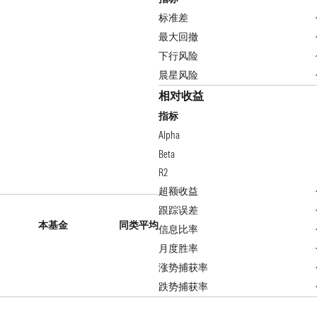
标准差
最大回撤
下行风险
晨星风险
相对收益
指标
Alpha
Beta
R2
超额收益
跟踪误差
本基金
同类平均
信息比率
月度胜率
涨势捕获率
跌势捕获率