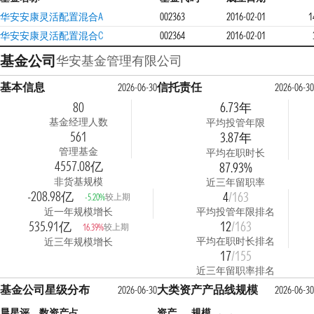
华安安康灵活配置混合A
002363
2016-02-01
1
华安安康灵活配置混合C
002364
2016-02-01
基金公司
华安基金管理有限公司
基本信息
信托责任
2026-06-30
2026-06-30
80
6.73年
基金经理人数
平均投管年限
561
3.87年
管理基金
平均在职时长
4557.08亿
87.93%
非货基规模
近三年留职率
-208.98亿
4
/163
较上期
-5.20%
近一年规模增长
平均投管年限排名
535.91亿
12
/163
较上期
16.39%
平均在职时长排名
近三年规模增长
17
/155
近三年留职率排名
基金公司星级分布
大类资产产品线规模
2026-06-30
2026-06-30
晨星评
数
资产占
资产
规模