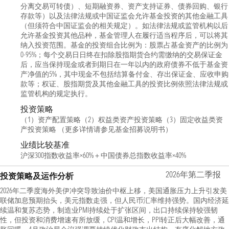
分离交易可转债）、短期融资券、资产支持证券、债券回购、银行
存款等）以及法律法规或中国证监会允许基金投资的其他金融工具
（但须符合中国证监会的相关规定）。如法律法规或监管机构以后
允许基金投资其他品种，基金管理人在履行适当程序后，可以将其
纳入投资范围。基金的投资组合比例为：股票占基金资产的比例为
0-95%；每个交易日日终在扣除股指期货合约需缴纳的交易保证金
后，应当保持现金或者到期日在一年以内的政府债券不低于基金资
产净值的5%，其中现金不包括结算备付金、存出保证金、应收申购
款等；权证、股指期货及其他金融工具的投资比例依照法律法规或
监管机构的规定执行。
投资策略
（1）资产配置策略（2）权益类资产投资策略（3）固定收益类资
产投资策略 （更多详情请参见基金招募说明书）
业绩比较基准
沪深300指数收益率×60%＋中国债券总指数收益率×40%
2026年第二季报
投资策略及运作分析
2026年二季度海外美伊冲突导致油价中枢上移，美国通胀压力上升引发美
联储加息预期抬头，美元指数走强，但人民币汇率维持强势。国内经济延
续温和复苏态势，制造业PMI持续处于扩张区间，出口持续保持较强韧
性，但投资和消费增速有所放缓，CPI温和增长，PPI转正后大幅改善，通