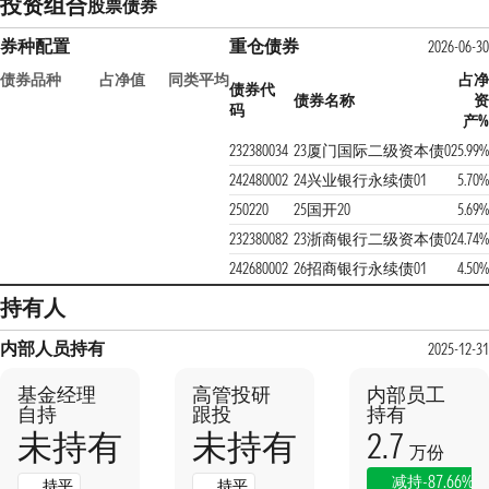
投资组合
股票
债券
券种配置
重仓债券
2026-06-30
债券品种
占净值
同类平均
占净
债券代
债券名称
资
码
产%
232380034
23厦门国际二级资本债02
5.99%
242480002
24兴业银行永续债01
5.70%
250220
25国开20
5.69%
232380082
23浙商银行二级资本债02
4.74%
242680002
26招商银行永续债01
4.50%
持有人
内部人员持有
2025-12-31
基金经理
高管投研
内部员工
自持
跟投
持有
2.7
未持有
未持有
万份
-87.66%
减持
持平
持平