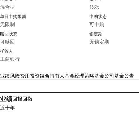
混合型
163%
单日申购限额
申购状态
无限制
可申购
赎回状态
锁定期
可赎回
无锁定期
托管人
工商银行
业绩
风险
费用
投资组合
持有人
基金经理
策略
基金公司
基金公告
业绩
回报
回撤
近十年