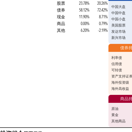
股票
23.78%
20.26%
中国大盘
债券
58.12%
72.42%
中国中盘
现金
11.90%
8.71%
中国小盘
商品
0.00%
0.79%
美国股票
其他
6.20%
-2.19%
发达市场
新兴市场
债券
利率债
信用债
可转债
资产支持证
海外投资级
海外高收益
商品
原油
黄金
其他商品