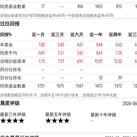
同类基金数量
77
—
856
1453
812
业绩比较基准为沪深300指数收益率x60.0% + 中国债券总指数收益率x40.0%
过往回报
回报%
近一月
近三月
近六月
近一年
近两年
近三
本基金
1.82
2.40
4.61
8.66
6.62
6
同类平均
0.81
3.37
3.62
8.61
7.24
4
业绩比较基准
1.13
7.31
4.91
15.01
12.32
6
2
2
1
四分位排名
—
—
—
百分位排名
—
—
—
32
39
同类基金数量
1721
1675
1567
1473
1372
1
业绩数据截至2026-06-30，业绩不足1年不进行排名，业绩超过1年为年化值
晨星评级
2026-06
最新三年评级
4星
最新五年评级
最新十年评级
—