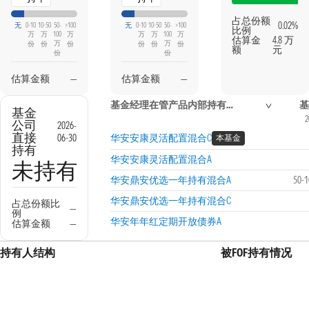
占总份额
0.02%
无
0-10
10-50
50-
>100
无
0-10
10-50
50-
>100
比例
万
万
100
万
万
万
100
万
估算金
4.8 万
万
万
份
份
份
份
份
份
额
元
份
份
估算金额
—
估算金额
—
基金经理在管产品内部持有信息
基
基金
2
公司
2026-
直接
06-30
华安安康灵活配置混合C
本基金
持有
华安安康灵活配置混合A
未持有
华安鼎安优选一年持有混合A
50-
华安鼎安优选一年持有混合C
占总份额比
—
例
华安年年红定期开放债券A
估算金额
—
持有人结构
被FOF持有情况