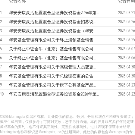
公告名称
公告日期
1
华安安康灵活配置混合型证券投资基金2026年第2季度报告
2026-07-21
2
华安安康灵活配置混合型证券投资基金招募说明书更新
2026-06-26
3
华安安康灵活配置混合型证券投资基金（华安安康灵活配置混合C）基金产品资料概要更新
2026-06-26
4
华安基金管理有限公司关于终止浦领基金销售有限公司办理本公司旗下基金相关销售业务的公告
2026-06-25
5
关于终止中证金牛（北京）基金销售有限公司办理本公司旗下基金销售业务的公告
2026-06-07
6
关于终止中证金牛（北京）基金销售有限公司办理本公司旗下基金销售业务的公告
2026-06-06
7
华安基金管理有限公司关于高级管理人员变更的公告
2026-04-30
8
华安基金管理有限公司关于总经理变更的公告
2026-04-30
9
华安基金管理有限公司关于旗下公募基金产品在直销平台实施认购及申购费率优惠的公告
2026-04-23
10
华安安康灵活配置混合型证券投资基金2026年第1季度报告
2026-04-22
©2026 Morningstar保留所有权。此处提供的信息、数据、分析和观点不构成投资建议；
截至生成日期，仅供参考；可随时更改，恕不另行通知。本内容并非买卖任何特定证
券或基金的要约，也不保证其正确性、完整性或准确性。过往表现不保证未来结果。
Morningstar名称和标识是Morningstar, Inc.的注册商标。此处的内容包含Morningstar的专