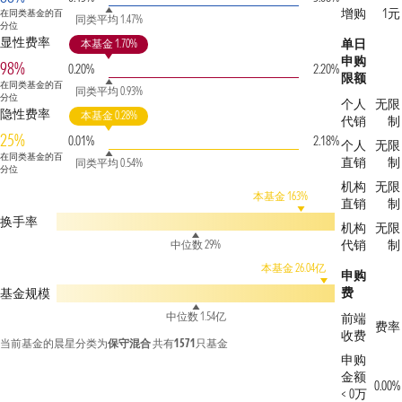
增购
1元
在同类基金的百
同类平均 1.47%
分位
显性费率
单日
本基金 1.70%
申购
98%
0.20%
2.20%
限额
在同类基金的百
同类平均 0.93%
分位
个人
无限
隐性费率
本基金 0.28%
代销
制
25%
0.01%
2.18%
个人
无限
在同类基金的百
直销
制
同类平均 0.54%
分位
机构
无限
本基金 163%
直销
制
换手率
机构
无限
代销
制
中位数 29%
本基金 26.04亿
申购
费
基金规模
中位数 1.54亿
前端
费率
收费
当前基金的晨星分类为
保守混合
共有
1571
只基金
申购
金额
0.00%
< 0万