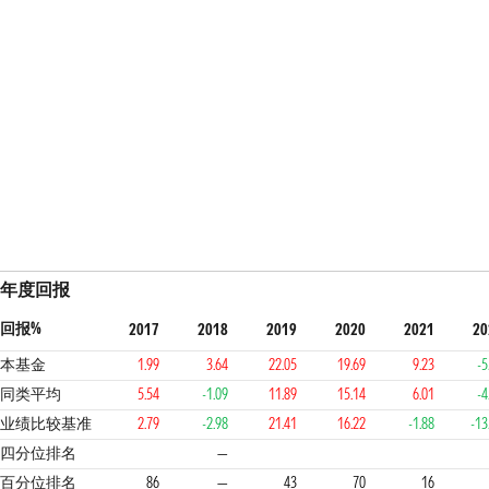
年度回报
回报%
2017
2018
2019
2020
2021
20
本基金
1.99
3.64
22.05
19.69
9.23
-5
同类平均
5.54
-1.09
11.89
15.14
6.01
-4
业绩比较基准
2.79
-2.98
21.41
16.22
-1.88
-13
4
2
3
1
3
四分位排名
—
百分位排名
86
—
43
70
16