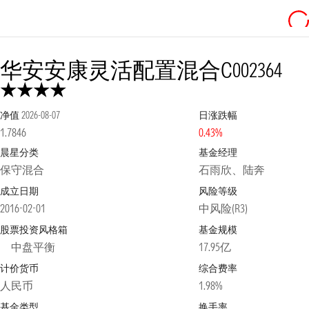
华安安康灵活配置混合C
002364
净值
2026-08-07
日涨跌幅
1.7846
0.43%
晨星分类
基金经理
保守混合
石雨欣、陆奔
成立日期
风险等级
2016-02-01
中风险(R3)
股票投资风格箱
基金规模
中盘平衡
17.95亿
计价货币
综合费率
人民币
1.98%
基金类型
换手率