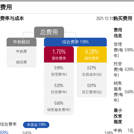
费用
费率与成本
购买费用
2025-12-31
费用
总费用
信息
申购赎回
综合费率 1.98%
管理
费(每
0.90%
1.70%
0.28%
申购费
年)
显性费率
隐性费率
赎回费
托管
0.90%
0.27%
费(每
0.20%
管理费(年)
交易成本(估)
年)
销售
0.20%
0.01%
服务
0.60%
托管费(年)
其它费用(估)
费(每
年)
0.60%
销售服务费(年)
最小
投资
额度
综合费率
本基金 1.98%
申购
1元
88%
0.45%
3.68%