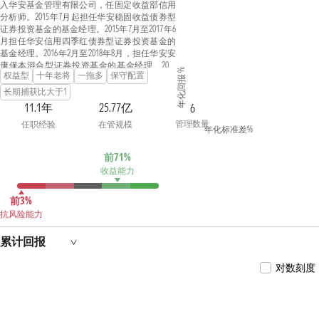
入华安基金管理有限公司，任固定收益部信用
分析师。2015年7月起担任华安稳固收益债券型
证券投资基金的基金经理。2015年7月至2017年6
月担任华安信用四季红债券型证券投资基金的
基金经理。2016年2月至2018年8月，担任华安安
康保本混合型证券投资基金的基金经理。2018
年化回报 %
权益型
十年老将
一拖多
保守配置
年8月起，同时担任华安安康灵活配置混合型证
券投资基金（由华安安康保本混合型证券投资
长期捕获比大于1
基金转型而来）的基金经理。2016年8月至2021
11.1年
25.77亿
6
年3月，同时担任华安聚利18个月定期开放债券
管理数量
任职经验
在管规模
型证券投资基金的基金经理。2016年12月至2024
年化标准差%
年1月，同时担任华安新恒利灵活配置混合型证
券投资基金的基金经理。2016年12月至2022年12
前71%
月，同时担任华安新瑞利灵活配置混合型证券
收益能力
投资基金的基金经理。2017年1月至2018年9月，
同时担任华安新安平灵活配置混合型证券投资
基金的基金经理。2018年2月至2018年6月，同时
前3%
担任华安丰利18个月定期开放债券型证券投资
抗风险能力
基金的基金经理。2020年7月至2022年2月，同时
担任华安安盛3个月定期开放债券型发起式证券
累计回报
投资基金的基金经理。2021年3月至2023年2月，
同时担任华安新丰利灵活配置混合型证券投资
对数刻度
基金的基金经理。2021年7月起，同时担任华安
添祥6个月持有期混合型证券投资基金的基金经
理。2022年6月起，同时担任华安鼎安优选一年
持有期混合型证券投资基金的基金经理。2023