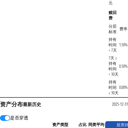
元
赎回
费
分层
费率
标准
持有
时间
1.50%
< 7天
7天 ≤
持有
0.50%
时间
< 30天
持有
时间
0.00%
≥ 30天
资产分布
最新
历史
2025-12-31
是否穿透
资产类型
占比
同类平均
股票