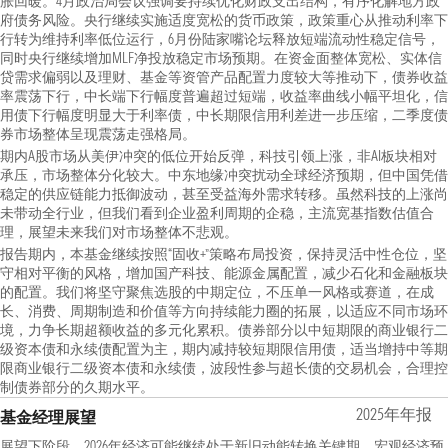
胀回暖。4月政治局会议强调要持续优化财政支出结构，有序化解地方政
府债务风险。央行继续实施适度宽松的货币政策，政策重心从推动利率下
行转为维持利率低位运行，6月份陆家嘴论坛释放短端流动性稳定信号，
同时央行继续增加MLF净投放稳定市场预期。在资金面整体宽松、实体信
贷需求偏弱以及理财、基金等资管产品配置力度较大等推动下，债券收益
率震荡下行，中长端下行幅度普遍超过短端，收益率曲线小幅平坦化，信
用债下行幅度明显大于利率债，中长期限信用利差进一步压缩，二季度债
券市场整体呈现震荡走强格局。
期内A股市场从美伊冲突的低位开始反弹，科技引领上涨，非AI板块相对
承压，市场整体分化较大。中东地缘冲突扰动全球经济预期，但中国凭借
稳定的供应链能力抵御波动，甚至受益海外需求转移。虽然科技的上涨尚
未带动全行业，但我们看到企业盈利周期的企稳，主流宽基指数估值合
理，展望未来我们对市场整体不悲观。
报告期内，本基金继续按照“固收+”策略布局投资，保持灵活中性仓位，坚
守相对平衡的风格，增加国产科技、能源金属配置，减少石化和金融板块
的配置。我们将坚守聚焦选股的中期定位，不压单一风格或赛道，在成
长、消费、周期制造和价值等方向持续能力圈的拓展，以适应不同市场环
境，力争长期超额收益的多元化累积。债券部分以中短期限的商业银行二
级资本债和永续债配置为主，期内减持较短期限信用债，适当增持中等期
限商业银行二级资本债和永续债，波段性参与超长债的交易机会，合理控
制债券部分的久期水平。
2025年年报
基金经理展望
展望下阶段，2026年经济可能继续处于新旧动能转换关键期，宏观经济预