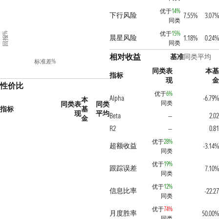
优于
14%
下行风险
7.55%
3.07%
同类
优于
15%
回报%
晨星风险
1.18%
0.24%
同类
相对收益
基准
同类平均
标准差%
同类表
本基
指标
现
金
性价比
优于
6%
Alpha
-6.79%
本
同类
同类表
同类
指标
基
现
平均
Beta
2.02
—
金
R2
0.81
—
优于
28%
超额收益
-3.14%
同类
优于
19%
跟踪误差
7.10%
同类
优于
12%
信息比率
-22.27
同类
优于
74%
月度胜率
50.00%
同类