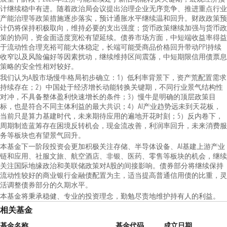
计继续稳中有进。随着政治局会议提出治理企业无序竞争、推进重点行业
产能治理等政策措施逐步落实，预计通胀水平继续温和回升。财政政策预
计仍将保持积极取向，维持必要的支出强度；货币政策继续加强与货币政
策的协同，资金面适度宽松有望延续。债券市场方面，中短端收益率得益
于流动性合理充裕可能大体稳定，长端可能受商品价格回升带动PPI持续
收窄以及风险偏好等因素扰动，继续维持区间震荡，中短期限信用债票息
策略的安全性相对较好。
我们认为A股市场慢牛格局初步确立：1）低利率背景下，资产荒配置需求
持续存在；2）中国处于经济增长动能转换关键期，不同行业景气结构性
对冲，不具备整体盈利快速增长的条件；3）慢牛是明确的顶层政策目
标，也是符合不同主体利益的最大共识；4）AI产业趋势远未到天花板，
当前只是算力基建时代，未来期待应用的遍地开花时刻；5）反内卷下，
周期制造蓝筹存在困境反转机会，现金流改善，利润率回升，未来消费服
务等板块也有望景气回升。
本基金下一阶段投资会更加积极关注存储、半导体设备、AI基建上游产业
链和应用、社服文旅、航空酒店、非银、医药、零售等板块的机会，继续
关注国际地缘政治和美联储政策对A股的间接影响。债券部分将继续保持
流动性较好的商业银行金融债配置为主，适当提高普通信用债的比重，灵
活调整债券部分的久期水平。
本基金将秉承稳健、专业的投资理念，勤勉尽责地维护持有人的利益。
相关基金
基金名称
基金代码
成立日期