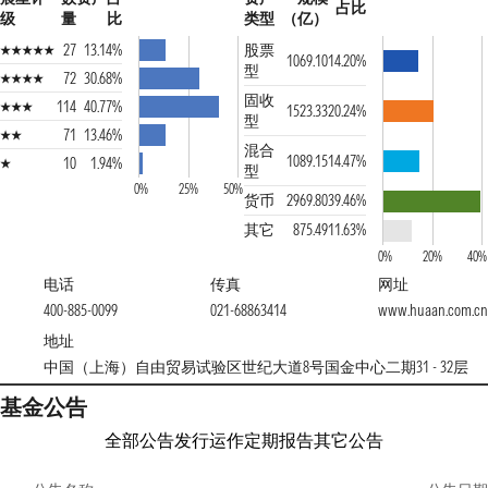
占比
级
量
比
类型
（亿）
27
13.14%
股票
1069.10
14.20%
型
72
30.68%
固收
114
40.77%
1523.33
20.24%
型
71
13.46%
混合
1089.15
14.47%
10
1.94%
型
0%
25%
50%
货币
2969.80
39.46%
其它
875.49
11.63%
0%
20%
40%
电话
传真
网址
400-885-0099
021-68863414
www.huaan.com.cn
地址
中国（上海）自由贸易试验区世纪大道8号国金中心二期31 - 32层
基金公告
全部公告
发行运作
定期报告
其它公告