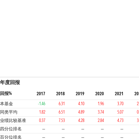
年度回报
回报%
2017
2018
2019
2020
2021
20
本基金
-1.46
6.31
4.10
1.96
3.70
2
同类平均
1.82
6.51
4.89
3.74
5.07
0
业绩比较基准
0.37
7.53
4.28
2.84
4.73
3
四分位排名
—
—
—
—
—
百分位排名
—
—
—
—
—