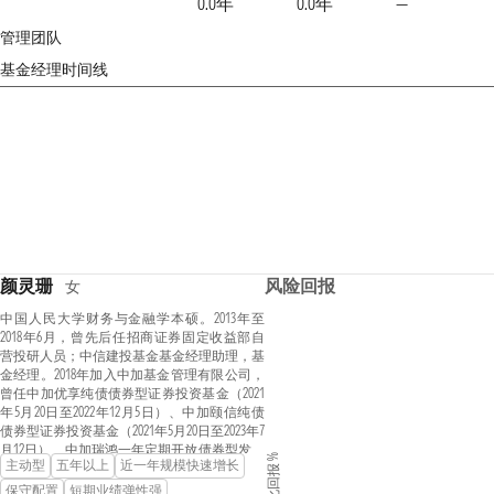
0.0年
0.0年
—
管理团队
基金经理时间线
颜灵珊
风险回报
女
中国人民大学财务与金融学本硕。2013年至
2018年6月，曾先后任招商证券固定收益部自
营投研人员；中信建投基金基金经理助理，基
金经理。2018年加入中加基金管理有限公司，
曾任中加优享纯债债券型证券投资基金（2021
年5月20日至2022年12月5日）、中加颐信纯债
债券型证券投资基金（2021年5月20日至2023年7
月12日）、中加瑞鸿一年定期开放债券型发起
年化回报 %
主动型
五年以上
近一年规模快速增长
式证券投资基金（2022年5月24日至2023年7月12
日）、中加瑞利纯债债券型证券投资基金
保守配置
短期业绩弹性强