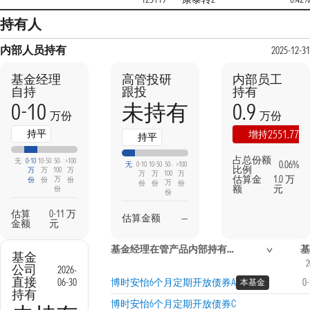
持有人
内部人员持有
2025-12-31
基金经理
高管投研
内部员工
自持
跟投
持有
0-10
0.9
未持有
万份
万份
持平
2551.77%
增持
持平
占总份额
无
0-10
10-50
50-
>100
0.06%
无
0-10
10-50
50-
>100
比例
万
万
100
万
万
万
100
万
估算金
1.0 万
万
份
份
份
万
份
份
份
额
元
份
份
估算
0-11 万
估算金额
—
金额
元
基金经理在管产品内部持有信息
基
基金
2
公司
2026-
直接
06-30
博时安怡6个月定期开放债券A
0
本基金
持有
博时安怡6个月定期开放债券C