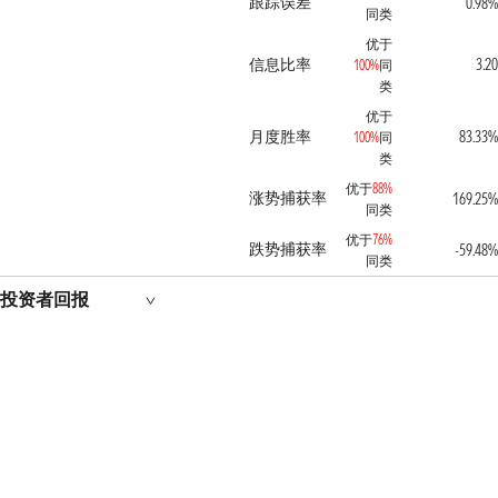
跟踪误差
0.98%
同类
优于
信息比率
3.20
100%
同
类
优于
月度胜率
83.33%
100%
同
类
优于
88%
涨势捕获率
169.25%
同类
优于
76%
跌势捕获率
-59.48%
同类
投资者回报