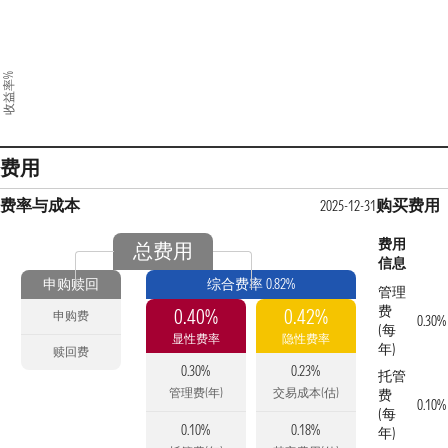
收益率%
费用
费率与成本
购买费用
2025-12-31
费用
总费用
信息
申购赎回
综合费率 0.82%
管理
费
0.40%
0.42%
申购费
0.30%
(每
显性费率
隐性费率
年)
赎回费
0.30%
0.23%
托管
管理费(年)
交易成本(估)
费
0.10%
(每
0.10%
0.18%
年)