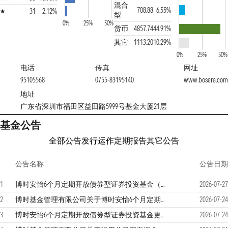
混合
708.88
6.55%
31
2.12%
型
0%
25%
50%
货币
4857.74
44.91%
其它
1113.20
10.29%
0%
25%
50%
电话
传真
网址
95105568
0755-83195140
www.bosera.com
地址
广东省深圳市福田区益田路5999号基金大厦21层
基金公告
全部公告
发行运作
定期报告
其它公告
公告名称
公告日期
1
博时安怡6个月定期开放债券型证券投资基金（博时安怡6个月定开债A）基金产品资料概要更新
2026-07-27
2
博时基金管理有限公司关于博时安怡6个月定期开放债券型证券投资基金的基金经理变更的公告
2026-07-24
3
博时安怡6个月定期开放债券型证券投资基金更新招募说明书
2026-07-24