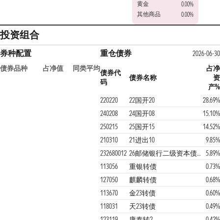
黄金
0.00%
其他商品
0.00%
投资组合
券种配置
重仓债券
2026-06-30
债券品种
占净值
同类平均
占净
债券代
债券名称
资
码
产%
220220
22国开20
28.69%
240208
24国开08
15.10%
250215
25国开15
14.52%
210310
21进出10
9.85%
232680012
26邮储银行二级资本债01BC
5.89%
113056
重银转债
0.73%
127050
麒麟转债
0.68%
113670
金23转债
0.60%
118031
天23转债
0.49%
123119
康泰转2
0.42%