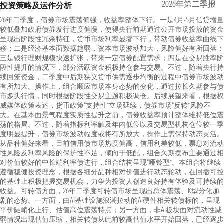
2026年第二季报
投资策略及运作分析
26年二季度，债券市场震荡偏强，收益率整体下行。一是4月-5月信贷增量
较低叠加政府债券发行进度偏慢，使得央行前期通过公开市场投放的资金
呈现出阶段性冗余特征，货币市场利率显著下行，带动债券收益率曲线下
移；二是经济基本面数据趋弱，资本市场波动加大，风险偏好有所回落；
三是银行理财规模快速扩张，带来一定债券配置需求；四是在交易胜率阶
段性提升的情况下，部分活跃资金积极持仓参与交易。不过，随着央行持
续回笼资金，二季度中后期狭义货币供需逐步均衡的过程中债券市场波动
有所加大。操作上，组合顺应市场本身态势的变化，通过拉长久期参与债
市多头行情，同时根据阶段性交易主题积极调仓。后续展望来看，根据权
威媒体政策表述，货币政策“支持性”立场延续，债券市场“反转”风险不
大。在基本面景气程度实质性提升之前，债券收益率预计整体维持低位震
荡的格局。不过，随着指标利率触及年内低位以及交易型机构仓位较一季
度明显提升，债券市场波动幅度或将有所放大，操作上需保持动态灵活。
从品种偏好来看，目前信用债市场热度偏高，信用利差较低，票息对流动
性风险及利率风险的保护性不足，倾向于低配，组合久期摆布主要通过相
对价值较好的中长端利率债进行，组合结构呈现“哑铃型”。本组合将继续
遵循稳健投资理念，根据各细分品种相对价值进行动态轮动，在回撤可控
的基础上积极把握交易机会，力争为投资人创造良好持有体验及可持续的
收益。可转债方面，26年二季度可转债市场呈现出总体震荡、K型分化加
剧的态势。一方面，由AI基础设施浪潮拉动的AI硬件相关转债标的，呈现
平价陡峭化上行、估值高位震荡特点；另一方面，非AI板块面对流动性减
弱情况出现估值压缩，相关转债从此前较高估值水平开始回落，已经逐步