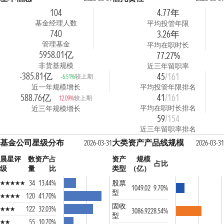
104
4.77年
基金经理人数
平均投管年限
740
3.26年
管理基金
平均在职时长
5958.01亿
77.27%
非货基规模
近三年留职率
-385.81亿
45
/161
较上期
-6.51%
近一年规模增长
平均投管年限排名
588.76亿
41
/161
较上期
12.09%
平均在职时长排名
近三年规模增长
59
/154
近三年留职率排名
基金公司星级分布
大类资产产品线规模
2026-03-31
2026-03-31
晨星评
数
资产占
资产
规模
占比
级
量
比
类型
（亿）
34
13.44%
股票
1049.02
9.70%
型
120
41.70%
固收
122
32.03%
3086.92
28.54%
型
55
10.70%