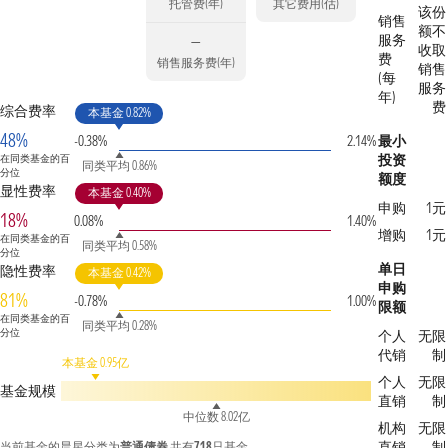
托管费(年)
其它费用(估)
该份
销售
额不
服务
—
收取
费
销售服务费(年)
销售
(每
服务
年)
费
综合费率
本基金 0.82%
48%
-0.38%
2.14%
最小
投资
在同类基金的百
同类平均 0.86%
分位
额度
显性费率
本基金 0.40%
申购
1元
18%
0.08%
1.40%
增购
1元
在同类基金的百
同类平均 0.58%
分位
单日
隐性费率
本基金 0.42%
申购
81%
-0.78%
1.00%
限额
在同类基金的百
同类平均 0.28%
分位
个人
无限
代销
制
本基金 0.95亿
个人
无限
基金规模
直销
制
中位数 8.02亿
机构
无限
直销
制
当前基金的晨星分类为
普通债券
共有
718
只基金