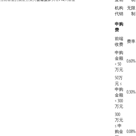
机构
无限
代销
制
申购
费
前端
费率
收费
申购
金额
0.60%
< 50
万元
50万
元 ≤
申购
0.30%
金额
< 300
万元
300
万元
≤ 申
购金
0.08%