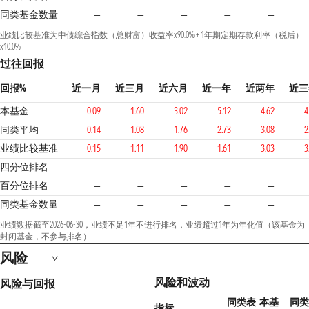
同类基金数量
—
—
—
—
—
业绩比较基准为中债综合指数（总财富）收益率x90.0% + 1年期定期存款利率（税后）
x10.0%
过往回报
回报%
近一月
近三月
近六月
近一年
近两年
近三
本基金
0.09
1.60
3.02
5.12
4.62
4
同类平均
0.14
1.08
1.76
2.73
3.08
2
业绩比较基准
0.15
1.11
1.90
1.61
3.03
3
四分位排名
—
—
—
—
—
百分位排名
—
—
—
—
—
同类基金数量
—
—
—
—
—
业绩数据截至2026-06-30，业绩不足1年不进行排名，业绩超过1年为年化值（该基金为
封闭基金，不参与排名）
风险
风险和波动
风险与回报
同类表
本基
同类
指标