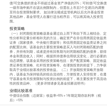
债/可交换债的资金不得超过基金资产净值的20%；可转债/可交换债
一级市场申购不在该比例限制内，但需在上市后3个交易日内调整
至符合投资限制要求。 如法律法规或监管机构以后允许基金投资
其他品种，基金管理人在履行适当程序后，可以将其纳入投资范
围。
投资策略
（一）封闭期投资策略该基金通过自上而下和自下而上相结合、定
性分析和定量分析相补充的方法，确定资产在非信用类固定收益类
证券（国家债券、中央银行票据等）和信用类固定收益类证券之间
的配置比例。该基金的主要投资策略是买入与封闭期相匹配的债
券，并持有到期，或者是持有回售期与封闭期相匹配的债券，获得
本金和票息收入；同时，根据所持债券信用状况变化，进行必要的
动态调整。该基金采用的投资策略包括：资产配置策略、固定收益
类证券投资策略、杠杆投资策略等。在谨慎投资的前提下，力争获
取高于业绩比较基准的投资收益。（二）开放期投资策略开放期
内，该基金为保持较高的组合流动性，方便投资人安排投资，在遵
守该基金有关投资限制与投资比例的前提下，将主要投资于高流动
性的投资品种。 （更多详情请参见基金招募说明书）
业绩比较基准
中债综合指数（总财富）收益率×90%＋1年期定期存款利率（税
后）×10%