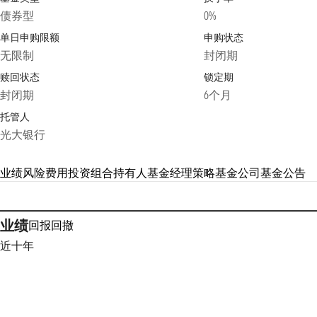
债券型
0%
单日申购限额
申购状态
无限制
封闭期
赎回状态
锁定期
封闭期
6个月
托管人
光大银行
业绩
风险
费用
投资组合
持有人
基金经理
策略
基金公司
基金公告
业绩
回报
回撤
近十年