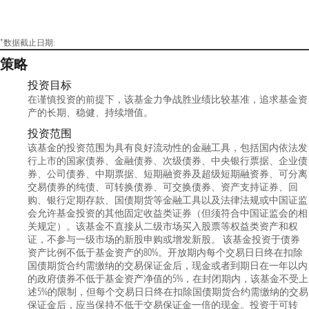
*数据截止日期:
策略
投资目标
在谨慎投资的前提下，该基金力争战胜业绩比较基准，追求基金资
产的长期、稳健、持续增值。
投资范围
该基金的投资范围为具有良好流动性的金融工具，包括国内依法发
行上市的国家债券、金融债券、次级债券、中央银行票据、企业债
券、公司债券、中期票据、短期融资券及超级短期融资券、可分离
交易债券的纯债、可转换债券、可交换债券、资产支持证券、回
购、银行定期存款、国债期货等金融工具以及法律法规或中国证监
会允许基金投资的其他固定收益类证券（但须符合中国证监会的相
关规定）。该基金不直接从二级市场买入股票等权益类资产和权
证，不参与一级市场的新股申购或增发新股。 该基金投资于债券
资产比例不低于基金资产的80%。开放期内每个交易日日终在扣除
国债期货合约需缴纳的交易保证金后，现金或者到期日在一年以内
的政府债券不低于基金资产净值的5%，在封闭期内，该基金不受上
述5%的限制，但每个交易日日终在扣除国债期货合约需缴纳的交易
保证金后，应当保持不低于交易保证金一倍的现金。投资于可转