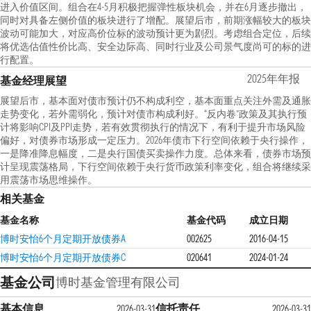
进入价值区间。组合在4-5月积极把握弹性板块机会，并在6月逐步撤出，
同时对具备左侧价值的板块进行了增配。展望后市，前期涨幅较大的板块
波动可能加大，对应高价位标的波动预计更为剧烈。考虑组合定位，后续
将优选估值性价比高、安全边际高、同时行业及公司景气度尚可的标的进
行配置。
2025年年报
基金经理展望
展望后市，基本面对债市预计仍不构成利空，基本面重点关注外需及通胀
走势变化，若外需弱化，预计对债市构成利好。“反内卷”政策及其执行预
计将影响CPI及PPI走势，若有效贯彻执行的情况下，有利于提升市场风险
偏好，对债券市场形成一定压力。2026年债市下行空间依赖于央行操作，
一是降准降息幅度，二是央行国债买卖操作力度。总体来看，债券市场预
计呈现震荡格局，下行空间依赖于央行货币政策利率变化，组合将继续采
用震荡市场思维操作。
相关基金
基金名称
基金代码
成立日期
博时安怡6个月定期开放债券A
002625
2016-04-15
博时安怡6个月定期开放债券C
020641
2024-01-24
基金公司
博时基金管理有限公司
基本信息
信托责任
2026-03-31
2026-03-31