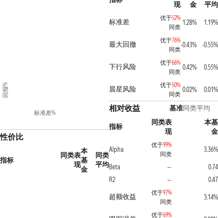
现
金
平均
优于
52%
标准差
1.28%
1.19%
同类
优于
76%
最大回撤
-0.43%
-0.55%
同类
优于
66%
下行风险
0.42%
0.55%
同类
优于
50%
回报%
晨星风险
0.02%
0.01%
同类
相对收益
基准
同类平均
标准差%
同类表
本基
指标
现
金
性价比
优于
99%
Alpha
3.36%
本
同类
同类表
同类
指标
基
现
平均
Beta
0.74
—
金
R2
0.47
—
优于
97%
超额收益
3.14%
同类
优于
69%