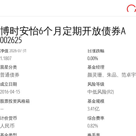
博时安怡6个月定期开放债券A
002625
净值
2026-07-31
日涨跌幅
1.1807
0.00%
晨星分类
基金经理
普通债券
颜灵珊、朱品、范卓宇
成立日期
风险等级
2016-04-15
中低风险(R2)
股票投资风格箱
基金规模
—
3.41亿
计价货币
综合费率
人民币
0.82%
基金类型
换手率